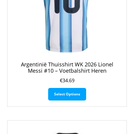
Argentinië Thuisshirt WK 2026 Lionel
Messi #10 – Voetbalshirt Heren
€
34.69
Dit
Select Options
product
heeft
meerdere
variaties.
Deze
optie