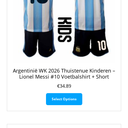
Argentinië WK 2026 Thuistenue Kinderen –
Lionel Messi #10 Voetbalshirt + Short
€
34.89
Dit
Select Options
product
heeft
meerdere
variaties.
Deze