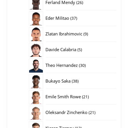
26
Ferland Mendy
26
producten
37
Eder Militao
37
producten
9
Zlatan Ibrahimovic
9
producten
5
Davide Calabria
5
producten
30
Theo Hernandez
30
producten
38
Bukayo Saka
38
producten
21
Emile Smith Rowe
21
producten
21
Oleksandr Zinchenko
21
producten
12