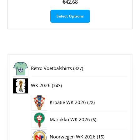
€
42.68
Dit
Select Options
product
heeft
meerdere
variaties.
Deze
optie
kan
gekozen
327
Retro Voetbalshirts
327
worden
op
producten
743
WK 2026
743
de
productpagina
producten
22
Kroatië WK 2026
22
producten
6
Marokko WK 2026
6
producten
15
Noorwegen WK 2026
15