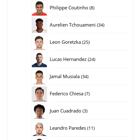
producten
8
Philippe Coutinho
8
producten
34
Aurelien Tchouameni
34
producten
25
Leon Goretzka
25
producten
24
Lucas Hernandez
24
producten
34
Jamal Musiala
34
producten
7
Federico Chiesa
7
producten
3
Juan Cuadrado
3
producten
11
Leandro Paredes
11