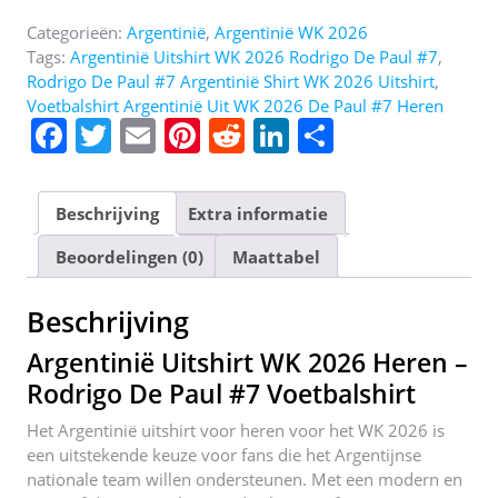
Categorieën:
Argentinië
,
Argentinië WK 2026
Tags:
Argentinië Uitshirt WK 2026 Rodrigo De Paul #7
,
Rodrigo De Paul #7 Argentinië Shirt WK 2026 Uitshirt
,
Voetbalshirt Argentinië Uit WK 2026 De Paul #7 Heren
F
T
E
Pi
R
Li
D
a
w
m
nt
e
n
el
c
itt
ai
er
d
k
e
Beschrijving
Extra informatie
e
er
l
e
di
e
n
Beoordelingen (0)
Maattabel
b
st
t
dI
o
n
Beschrijving
o
Argentinië Uitshirt WK 2026 Heren –
k
Rodrigo De Paul #7 Voetbalshirt
Het Argentinië uitshirt voor heren voor het WK 2026 is
een uitstekende keuze voor fans die het Argentijnse
nationale team willen ondersteunen. Met een modern en