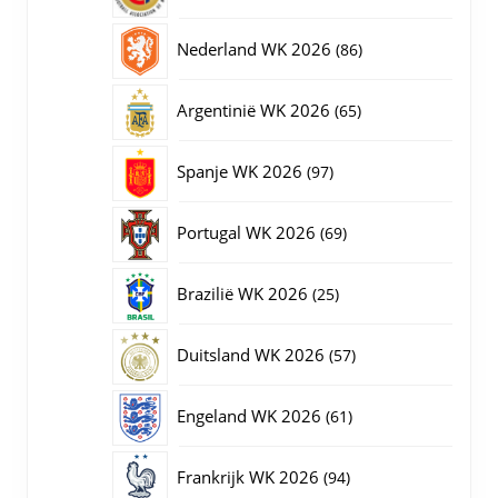
producten
86
Nederland WK 2026
86
producten
65
Argentinië WK 2026
65
producten
97
Spanje WK 2026
97
producten
69
Portugal WK 2026
69
producten
25
Brazilië WK 2026
25
producten
57
Duitsland WK 2026
57
producten
61
Engeland WK 2026
61
producten
94
Frankrijk WK 2026
94