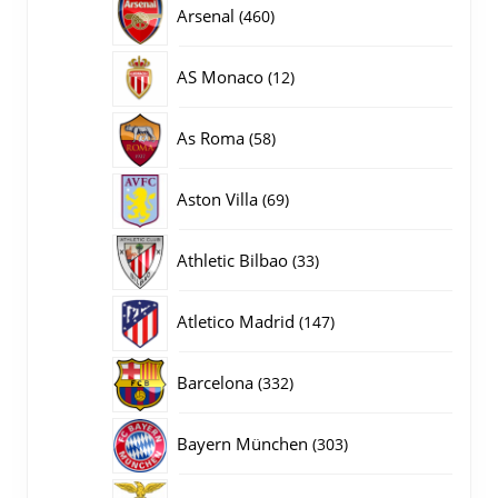
460
Arsenal
460
producten
12
AS Monaco
12
producten
58
As Roma
58
producten
69
Aston Villa
69
producten
33
Athletic Bilbao
33
producten
147
Atletico Madrid
147
producten
332
Barcelona
332
producten
303
Bayern München
303
producten