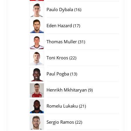
producten
16
Paulo Dybala
16
producten
17
Eden Hazard
17
producten
31
Thomas Muller
31
producten
22
Toni Kroos
22
producten
13
Paul Pogba
13
producten
9
Henrikh Mkhitaryan
9
producten
21
Romelu Lukaku
21
producten
22
Sergio Ramos
22