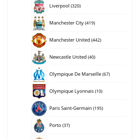
producten
320
Liverpool
320
producten
419
Manchester City
419
producten
442
Manchester United
442
producten
40
Newcastle United
40
producten
67
Olympique De Marseille
67
producten
10
Olympique Lyonnais
10
producten
195
Paris Saint-Germain
195
producten
37
Porto
37
producten