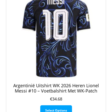
gekozen
worden
op
de
productpagina
Argentinië Uitshirt WK 2026 Heren Lionel
Messi #10 – Voetbalshirt Met WK-Patch
€
34.68
Dit
Select Options
product