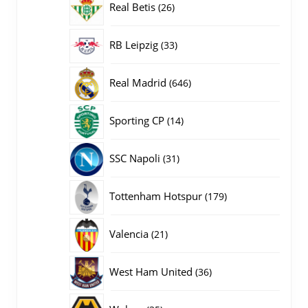
26
Real Betis
26
producten
33
RB Leipzig
33
producten
646
Real Madrid
646
producten
14
Sporting CP
14
producten
31
SSC Napoli
31
producten
179
Tottenham Hotspur
179
producten
21
Valencia
21
producten
36
West Ham United
36
producten
35