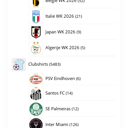
België WK 2026
52
producten
21
Italië WK 2026
21
producten
9
Japan WK 2026
9
producten
5
Algerije WK 2026
5
producten
5483
Clubshirts
5483
producten
PSV Eindhoven
6
6
producten
14
Santos FC
14
producten
12
SE Palmeiras
12
producten
126
Inter Miami
126