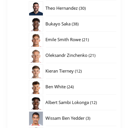
producten
30
Theo Hernandez
30
producten
38
Bukayo Saka
38
producten
21
Emile Smith Rowe
21
producten
21
Oleksandr Zinchenko
21
producten
12
Kieran Tierney
12
producten
24
Ben White
24
producten
12
Albert Sambi Lokonga
12
producten
3
Wissam Ben Yedder
3