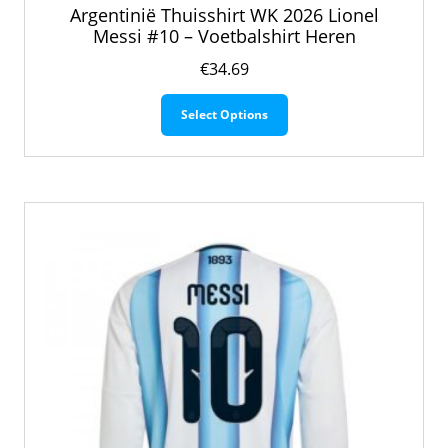
Argentinië Thuisshirt WK 2026 Lionel
Messi #10 – Voetbalshirt Heren
€
34.69
Dit
Select Options
product
heeft
meerdere
variaties.
Deze
optie
kan
gekozen
worden
op
de
productpagina