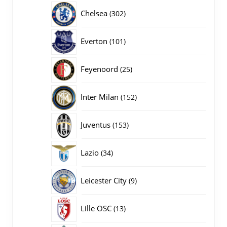
producten
302
Chelsea
302
producten
101
Everton
101
producten
25
Feyenoord
25
producten
152
Inter Milan
152
producten
153
Juventus
153
producten
34
Lazio
34
producten
9
Leicester City
9
producten
13
Lille OSC
13