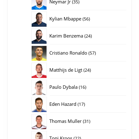
35
Neymar Jr
35
producten
56
Kylian Mbappe
56
producten
24
Karim Benzema
24
producten
57
Cristiano Ronaldo
57
producten
24
Matthijs de Ligt
24
producten
16
Paulo Dybala
16
producten
17
Eden Hazard
17
producten
31
Thomas Muller
31
producten
22
Toni Kroos
22