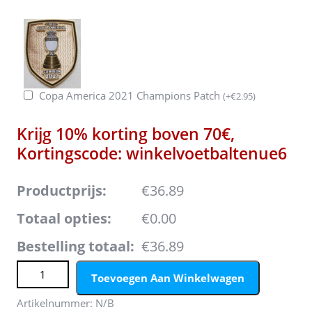
Copa America 2021 Champions Patch
(
+
€
2.95
)
Krijg 10% korting boven 70€,
Kortingscode: winkelvoetbaltenue6
Productprijs:
€36.89
Totaal opties:
€0.00
Bestelling totaal:
€36.89
Argentinië Thuisshirt WK 2026 Heren Lionel Messi #10 –
Toevoegen Aan Winkelwagen
Voetbalshirt Met WK-Patch aantal
Artikelnummer:
N/B