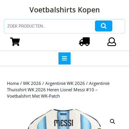
Ga
Voetbalshirts Kopen
naar
de
inhoud
Zoeken naar:
Ga
naar
Winkelwagen
Login
de
inhoud
Open
knop
Home
/
WK 2026
/
Argentinië WK 2026
/ Argentinië
Thuisshirt WK 2026 Heren Lionel Messi #10 –
Voetbalshirt Met WK-Patch