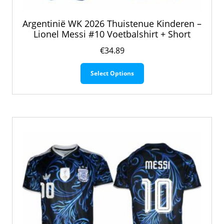
Argentinië WK 2026 Thuistenue Kinderen –
Lionel Messi #10 Voetbalshirt + Short
€
34.89
Dit
Select Options
product
heeft
meerdere
variaties.
Deze
optie
kan
gekozen
worden
op
de
productpagina