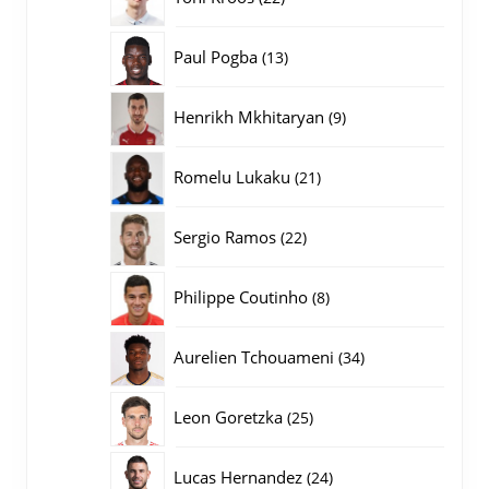
producten
13
Paul Pogba
13
producten
9
Henrikh Mkhitaryan
9
producten
21
Romelu Lukaku
21
producten
22
Sergio Ramos
22
producten
8
Philippe Coutinho
8
producten
34
Aurelien Tchouameni
34
producten
25
Leon Goretzka
25
producten
24
Lucas Hernandez
24