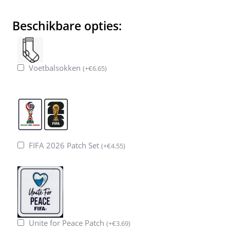
Beschikbare opties:
Voetbalsokken
(
+
€
6.65
)
FIFA 2026 Patch Set
(
+
€
4.55
)
Unite for Peace Patch
(
+
€
3.69
)