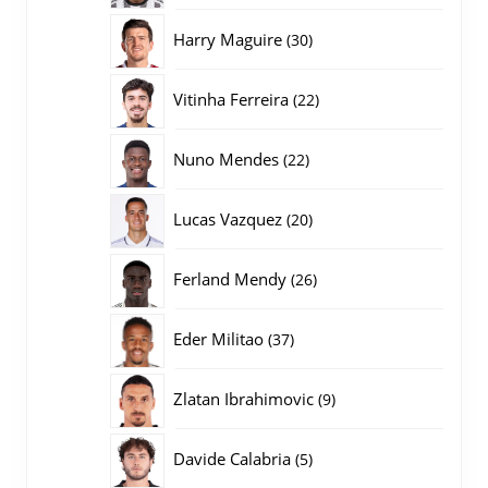
producten
30
Harry Maguire
30
producten
22
Vitinha Ferreira
22
producten
22
Nuno Mendes
22
producten
20
Lucas Vazquez
20
producten
26
Ferland Mendy
26
producten
37
Eder Militao
37
producten
9
Zlatan Ibrahimovic
9
producten
5
Davide Calabria
5