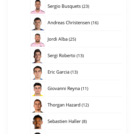
producten
23
Sergio Busquets
23
producten
16
Andreas Christensen
16
producten
25
Jordi Alba
25
producten
13
Sergi Roberto
13
producten
13
Eric Garcia
13
producten
11
Giovanni Reyna
11
producten
12
Thorgan Hazard
12
producten
8
Sebastien Haller
8
producten