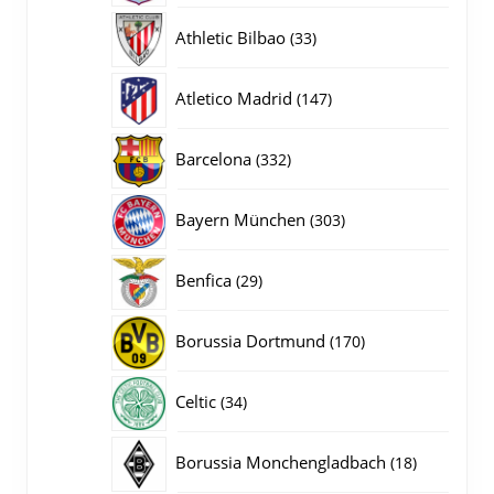
producten
33
Athletic Bilbao
33
producten
147
Atletico Madrid
147
producten
332
Barcelona
332
producten
303
Bayern München
303
producten
29
Benfica
29
producten
170
Borussia Dortmund
170
producten
34
Celtic
34
producten
18
Borussia Monchengladbach
18