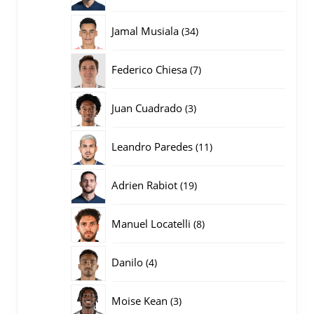
producten
34
Jamal Musiala
34
producten
7
Federico Chiesa
7
producten
3
Juan Cuadrado
3
producten
11
Leandro Paredes
11
producten
19
Adrien Rabiot
19
producten
8
Manuel Locatelli
8
producten
4
Danilo
4
producten
3
Moise Kean
3