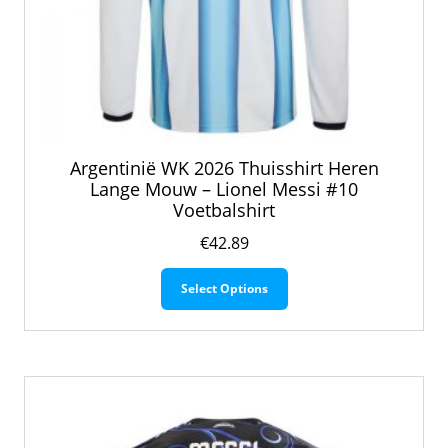
Argentinië WK 2026 Thuisshirt Heren
Lange Mouw – Lionel Messi #10
Voetbalshirt
€
42.89
Dit
Select Options
product
heeft
meerdere
variaties.
Deze
optie
kan