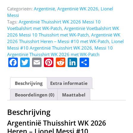
Categorieën:
Argentinië
,
Argentinië WK 2026
,
Lionel
Messi
Tags:
Argentinië Thuisshirt WK 2026 Messi 10
Voetbalshirt met WK-Patch
,
Argentinië Voetbalshirt WK
2026 Messi 10 Thuisshirt met WK-Patch
,
Argentinië WK
2026 Thuisshirt Heren – Messi #10 met WK-Patch
,
Lionel
Messi #10 Argentinië Thuisshirt WK 2026
,
Messi 10
Argentinië Thuisshirt WK 2026 met WK-Patch
F
T
E
Pi
R
Li
D
a
w
m
nt
e
n
el
c
itt
ai
er
d
k
e
Beschrijving
Extra informatie
e
er
l
e
di
e
n
Beoordelingen (0)
Maattabel
b
st
t
dI
o
n
Beschrijving
o
Argentinië Thuisshirt WK 2026
k
Heren – Lionel Messi #10