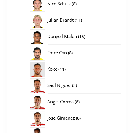
8
Nico Schulz
8
producten
11
Julian Brandt
11
producten
15
Donyell Malen
15
producten
8
Emre Can
8
producten
11
Koke
11
producten
3
Saul Niguez
3
producten
8
Angel Correa
8
producten
8
Jose Gimenez
8
producten