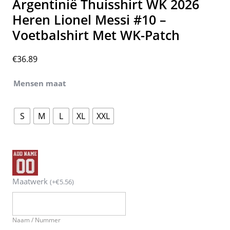
Argentinië Thuisshirt WK 2026
Heren Lionel Messi #10 –
Voetbalshirt Met WK-Patch
€
36.89
Mensen maat
S
M
L
XL
XXL
Maatwerk
(
+
€
5.56
)
Naam / Nummer