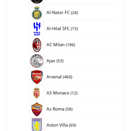
producten
24
Al-Nassr FC
24
producten
15
Al-Hilal SFC
15
producten
186
AC Milan
186
producten
53
Ajax
53
producten
460
Arsenal
460
producten
12
AS Monaco
12
producten
58
As Roma
58
producten
69
Aston Villa
69