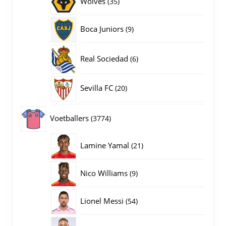
Wolves
35
producten
9
Boca Juniors
9
producten
6
Real Sociedad
6
producten
20
Sevilla FC
20
producten
3774
Voetballers
3774
producten
21
Lamine Yamal
21
producten
9
Nico Williams
9
producten
54
Lionel Messi
54
producten