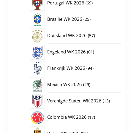
69
Portugal WK 2026
69
producten
25
Brazilië WK 2026
25
producten
57
Duitsland WK 2026
57
producten
61
Engeland WK 2026
61
producten
94
Frankrijk WK 2026
94
producten
29
Mexico WK 2026
29
producten
13
Verenigde Staten WK 2026
13
producten
17
Colombia WK 2026
17
producten
52