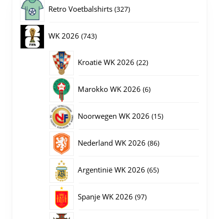
gekozen
327
Retro Voetbalshirts
327
worden
op
producten
743
WK 2026
743
de
productpagina
producten
22
Kroatië WK 2026
22
producten
6
Marokko WK 2026
6
producten
15
Noorwegen WK 2026
15
producten
86
Nederland WK 2026
86
producten
65
Argentinië WK 2026
65
producten
97
Spanje WK 2026
97
producten