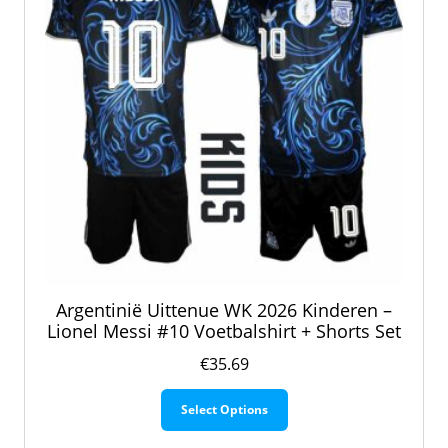
Argentinië Uittenue WK 2026 Kinderen –
Lionel Messi #10 Voetbalshirt + Shorts Set
€
35.69
Dit
Select Options
product
heeft