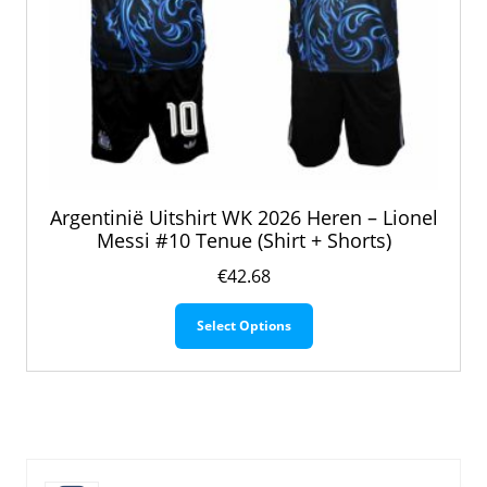
Argentinië Uitshirt WK 2026 Heren – Lionel
Messi #10 Tenue (Shirt + Shorts)
€
42.68
Dit
Select Options
product
heeft
meerdere
variaties.
Deze
optie
kan