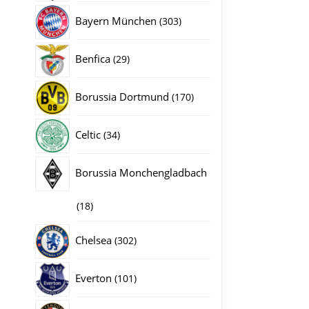
producten
303
Bayern München
303
producten
29
Benfica
29
producten
170
Borussia Dortmund
170
producten
34
Celtic
34
producten
Borussia Monchengladbach
18
18
producten
302
Chelsea
302
producten
101
Everton
101
producten