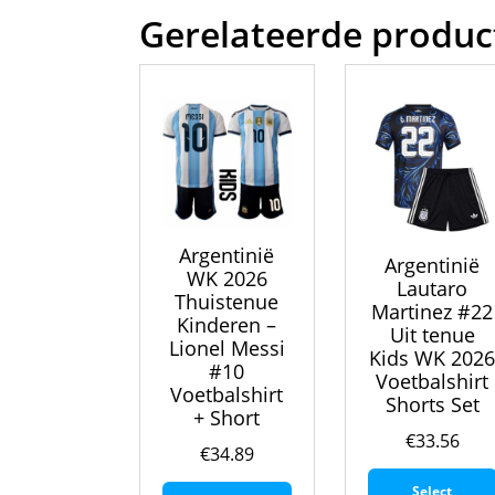
Gerelateerde produc
Argentinië
Argentinië
WK 2026
Lautaro
Thuistenue
Martinez #22
Kinderen –
Uit tenue
Lionel Messi
Kids WK 202
#10
Voetbalshirt
Voetbalshirt
Shorts Set
+ Short
€
33.56
€
34.89
Dit
Select