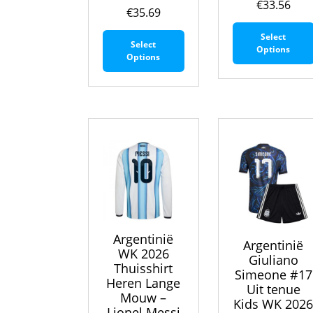
€
33.56
€
35.69
Dit
Select
Select
product
Options
Options
heeft
meerdere
variaties.
Deze
optie
kan
gekozen
worden
op
de
productpagina
Argentinië
Argentinië
WK 2026
Giuliano
Thuisshirt
Simeone #17
Heren Lange
Uit tenue
Mouw –
Kids WK 202
Lionel Messi