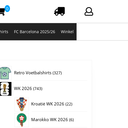
0
Winkelwagen
Login/registrere
hirts
FC Barcelona 2025/26
Winkel
327
Retro Voetbalshirts
327
producten
743
WK 2026
743
producten
22
Kroatië WK 2026
22
producten
6
Marokko WK 2026
6