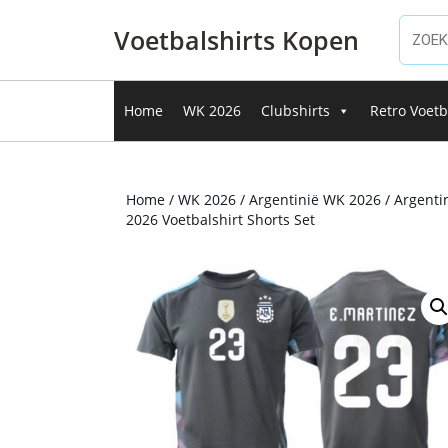
Ga
naar
Voetbalshirts Kopen
de
inhoud
Ga
Home
WK 2026
Clubshirts
Retro Voetb
naar
de
inhoud
Home
/
WK 2026
/
Argentinië WK 2026
/ Argenti
2026 Voetbalshirt Shorts Set