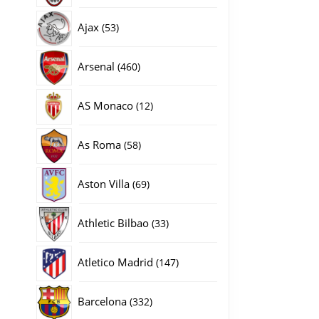
producten
53
Ajax
53
s WK 2026 Voetbalshirt Shorts Set aantal
producten
460
Arsenal
460
producten
12
AS Monaco
12
producten
58
As Roma
58
producten
69
Aston Villa
69
producten
33
Athletic Bilbao
33
producten
147
Atletico Madrid
147
producten
332
Barcelona
332