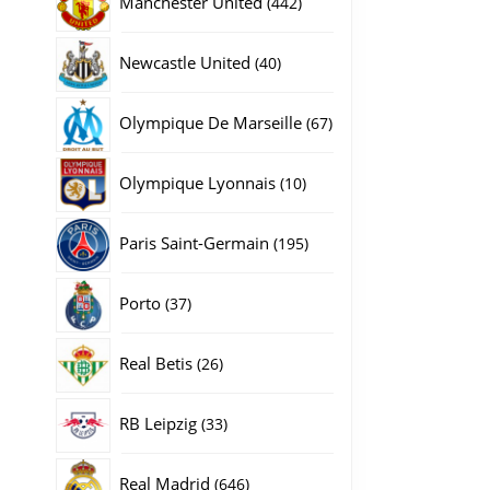
Manchester United
442
producten
40
Newcastle United
40
producten
67
Olympique De Marseille
67
producten
10
Olympique Lyonnais
10
producten
195
Paris Saint-Germain
195
producten
37
Porto
37
gina
producten
26
Real Betis
26
producten
33
RB Leipzig
33
producten
646
Real Madrid
646