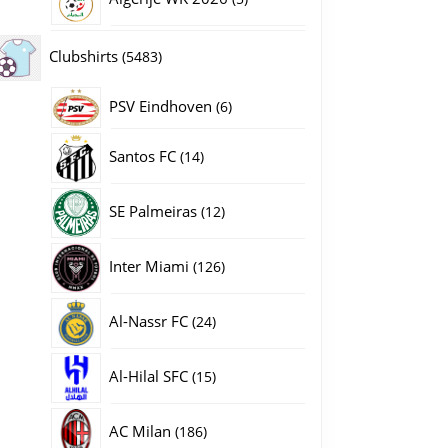
producten
5483
Clubshirts
5483
producten
PSV Eindhoven
6
6
producten
14
Santos FC
14
producten
12
SE Palmeiras
12
producten
126
Inter Miami
126
producten
24
Al-Nassr FC
24
producten
15
Al-Hilal SFC
15
producten
186
AC Milan
186