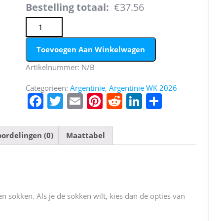
Bestelling totaal:
€37.56
Argentinië Emiliano Martinez #23 Keeper Thuis tenue Kid
Toevoegen Aan Winkelwagen
Artikelnummer:
N/B
Categorieën:
Argentinië
,
Argentinië WK 2026
F
T
E
Pi
R
Li
D
a
w
m
nt
e
n
el
c
itt
ai
er
d
k
e
ordelingen (0)
Maattabel
e
er
l
e
di
e
n
b
st
t
dI
o
n
o
n sokken. Als je de sokken wilt, kies dan de opties van
k