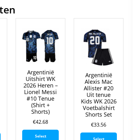
ten
Argentinië
Argentinië
Uitshirt WK
Alexis Mac
2026 Heren –
Allister #20
Lionel Messi
Uit tenue
#10 Tenue
6
Kids WK 2026
(Shirt +
Voetbalshirt
Shorts)
Shorts Set
€
42.68
€
33.56
Dit
Dit
Dit
Select
product
Select