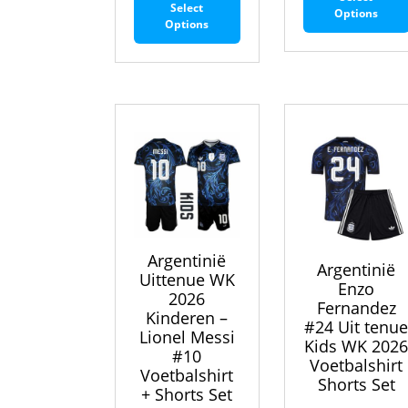
Select
product
Options
Options
heeft
meerdere
variaties.
Deze
optie
kan
gekozen
worden
op
de
productpagina
Argentinië
Argentinië
Uittenue WK
Enzo
2026
Fernandez
Kinderen –
#24 Uit tenu
Lionel Messi
Kids WK 202
#10
Voetbalshirt
Voetbalshirt
Shorts Set
+ Shorts Set