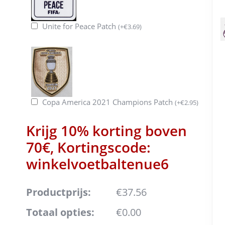
Unite for Peace Patch
(
+
€
3.69
)
Copa America 2021 Champions Patch
(
+
€
2.95
)
Krijg 10% korting boven
70€, Kortingscode:
winkelvoetbaltenue6
Productprijs:
€37.56
Totaal opties:
€0.00