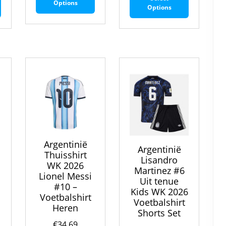
product
product
Options
heeft
Options
heeft
heeft
meerdere
meerdere
meerdere
variaties.
variaties.
variaties.
Deze
Deze
Deze
optie
optie
optie
kan
kan
kan
gekozen
gekozen
gekozen
worden
worden
worden
op
op
op
de
de
de
productpagina
productpagina
productpa
Argentinië
Argentinië
Thuisshirt
Lisandro
WK 2026
Martinez #6
Lionel Messi
e
Uit tenue
#10 –
6
Kids WK 2026
Voetbalshirt
Voetbalshirt
Heren
Shorts Set
€
34.69