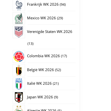
producten
94
Frankrijk WK 2026
94
producten
29
Mexico WK 2026
29
producten
Verenigde Staten WK 2026
13
13
producten
17
Colombia WK 2026
17
producten
52
België WK 2026
52
producten
21
Italië WK 2026
21
producten
9
Japan WK 2026
9
producten
5
Algerije WK 2026
5