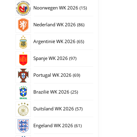
producten
15
Noorwegen WK 2026
15
producten
86
Nederland WK 2026
86
producten
65
Argentinië WK 2026
65
producten
97
Spanje WK 2026
97
producten
69
Portugal WK 2026
69
producten
25
Brazilië WK 2026
25
producten
57
Duitsland WK 2026
57
producten
61
Engeland WK 2026
61