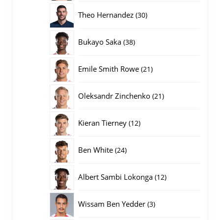
producten
30
Theo Hernandez
30
producten
38
Bukayo Saka
38
producten
21
Emile Smith Rowe
21
producten
21
Oleksandr Zinchenko
21
producten
12
Kieran Tierney
12
producten
24
Ben White
24
producten
12
Albert Sambi Lokonga
12
producten
3
Wissam Ben Yedder
3