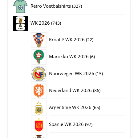
gekozen
327
Retro Voetbalshirts
327
worden
op
producten
743
WK 2026
743
de
productpagina
producten
22
Kroatië WK 2026
22
producten
6
Marokko WK 2026
6
producten
15
Noorwegen WK 2026
15
producten
86
Nederland WK 2026
86
producten
65
Argentinië WK 2026
65
producten
97
Spanje WK 2026
97
producten