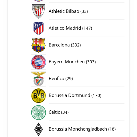
producten
33
Athletic Bilbao
33
producten
147
Atletico Madrid
147
producten
332
Barcelona
332
producten
303
Bayern München
303
producten
29
Benfica
29
producten
170
Borussia Dortmund
170
producten
34
Celtic
34
producten
18
Borussia Monchengladbach
18