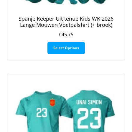
Spanje Keeper Uit tenue Kids WK 2026
Lange Mouwen Voetbalshirt (+ broek)
€
45.75
Dit
Select Options
product
heeft
meerdere
variaties.
Deze
optie
kan
gekozen
worden
op
de
productpagina