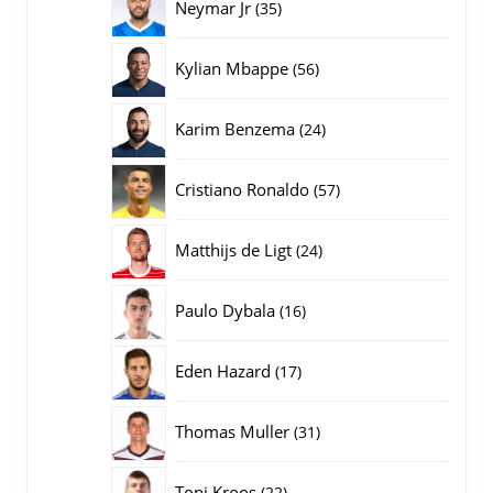
35
Neymar Jr
35
producten
56
Kylian Mbappe
56
producten
24
Karim Benzema
24
producten
57
Cristiano Ronaldo
57
producten
24
Matthijs de Ligt
24
producten
16
Paulo Dybala
16
producten
17
Eden Hazard
17
producten
31
Thomas Muller
31
producten
22
Toni Kroos
22