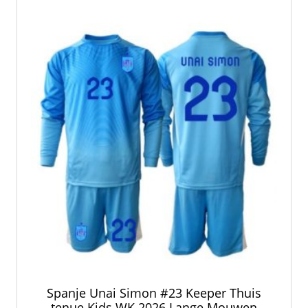
optie
kan
gekozen
worden
op
de
productpagina
Spanje Unai Simon #23 Keeper Thuis
tenue Kids WK 2026 Lange Mouwen