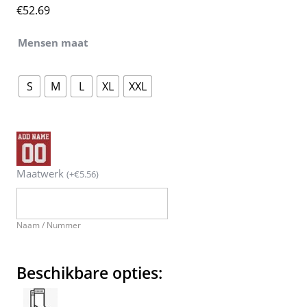
€
52.69
Mensen maat
S
M
L
XL
XXL
Maatwerk
(
+
€
5.56
)
Naam / Nummer
Beschikbare opties: