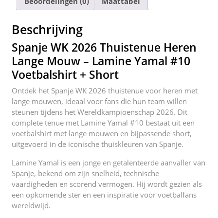
Beoordelingen (0)
Maattabel
b
st
t
dI
o
n
Beschrijving
o
Spanje WK 2026 Thuistenue Heren
k
Lange Mouw – Lamine Yamal #10
Voetbalshirt + Short
Ontdek het Spanje WK 2026 thuistenue voor heren met
lange mouwen, ideaal voor fans die hun team willen
steunen tijdens het Wereldkampioenschap 2026. Dit
complete tenue met Lamine Yamal #10 bestaat uit een
voetbalshirt met lange mouwen en bijpassende short,
uitgevoerd in de iconische thuiskleuren van Spanje.
Lamine Yamal is een jonge en getalenteerde aanvaller van
Spanje, bekend om zijn snelheid, technische
vaardigheden en scorend vermogen. Hij wordt gezien als
een opkomende ster en een inspiratie voor voetbalfans
wereldwijd.