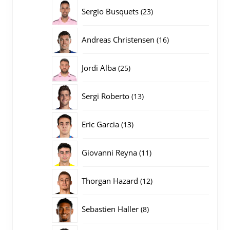
producten
23
Sergio Busquets
23
producten
16
Andreas Christensen
16
producten
25
Jordi Alba
25
producten
13
Sergi Roberto
13
producten
13
Eric Garcia
13
producten
11
Giovanni Reyna
11
producten
12
Thorgan Hazard
12
producten
8
Sebastien Haller
8
producten