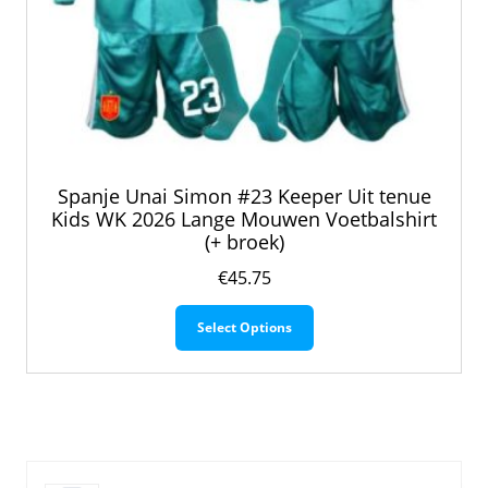
Spanje Unai Simon #23 Keeper Uit tenue
Kids WK 2026 Lange Mouwen Voetbalshirt
(+ broek)
€
45.75
Dit
Select Options
product
heeft
meerdere
variaties.
Deze
optie
kan