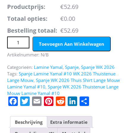
Productprijs:
€52.69
Totaal opties:
€0.00
Bestelling totaal:
€52.69
Spanje WK 2026 Thuistenue Heren Lange Mouw – Lamine
Toevoegen Aan Winkelwagen
Yamal #10 Voetbalshirt + Short aantal
Artikelnummer:
N/B
Categorieën:
Lamine Yamal
,
Spanje
,
Spanje WK 2026
Tags:
Spanje Lamine Yamal #10 WK 2026 Thuistenue
Lange Mouw
,
Spanje WK 2026 Thuis Shirt Lange Mouw
Lamine Yamal #10
,
Spanje WK 2026 Thuistenue Lange
Mouw Lamine Yamal #10
F
T
E
Pi
R
Li
D
a
w
m
nt
e
n
el
c
itt
ai
er
d
k
e
Beschrijving
Extra informatie
e
er
l
e
di
e
n