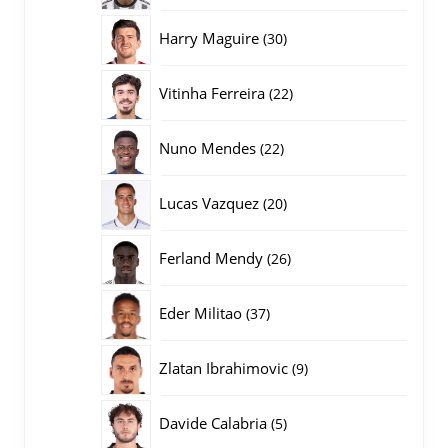
producten
30
Harry Maguire
30
producten
22
Vitinha Ferreira
22
producten
22
Nuno Mendes
22
producten
20
Lucas Vazquez
20
producten
26
Ferland Mendy
26
producten
37
Eder Militao
37
producten
9
Zlatan Ibrahimovic
9
producten
5
Davide Calabria
5