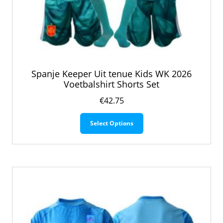
Spanje Keeper Uit tenue Kids WK 2026
Voetbalshirt Shorts Set
€
42.75
Dit
Select Options
product
heeft
meerdere
variaties.
Deze
optie
kan
gekozen
worden