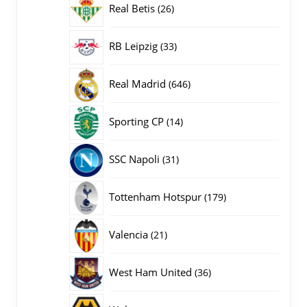
26
Real Betis
26
producten
33
RB Leipzig
33
producten
646
Real Madrid
646
producten
14
Sporting CP
14
producten
31
SSC Napoli
31
producten
179
Tottenham Hotspur
179
producten
21
Valencia
21
producten
36
West Ham United
36
producten