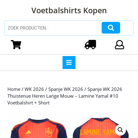
Ga
Voetbalshirts Kopen
naar
de
inhoud
Zoeken naar:
Ga
naar
Winkelwagen
Login
de
inhoud
Open
knop
Home
/
WK 2026
/
Spanje WK 2026
/ Spanje WK 2026
Thuistenue Heren Lange Mouw – Lamine Yamal #10
Voetbalshirt + Short