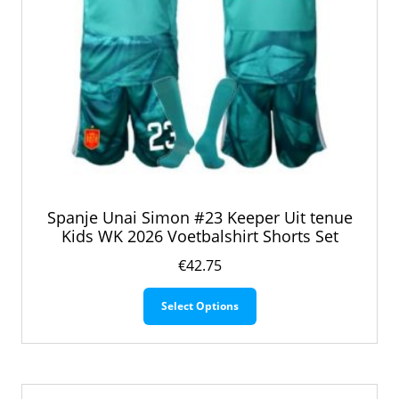
Spanje Unai Simon #23 Keeper Uit tenue
Kids WK 2026 Voetbalshirt Shorts Set
€
42.75
Dit
Select Options
product
heeft
meerdere
variaties.
Deze