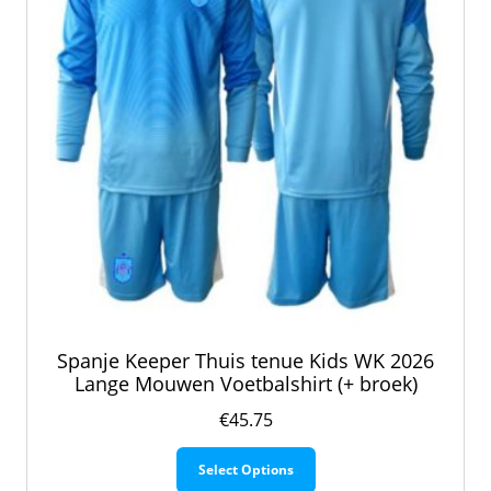
op
de
productpagina
Spanje Keeper Thuis tenue Kids WK 2026
Lange Mouwen Voetbalshirt (+ broek)
€
45.75
Dit
Select Options
product