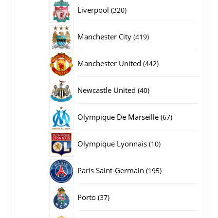
producten
320
Liverpool
320
producten
419
Manchester City
419
producten
442
Manchester United
442
producten
40
Newcastle United
40
producten
67
Olympique De Marseille
67
producten
10
Olympique Lyonnais
10
producten
195
Paris Saint-Germain
195
producten
37
Porto
37
producten