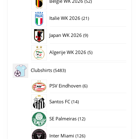
52
België WK 2026
52
producten
21
Italië WK 2026
21
producten
9
Japan WK 2026
9
producten
5
Algerije WK 2026
5
producten
5483
Clubshirts
5483
producten
PSV Eindhoven
6
6
producten
14
Santos FC
14
producten
12
SE Palmeiras
12
producten
126
Inter Miami
126