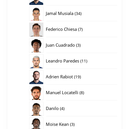
producten
34
Jamal Musiala
34
producten
7
Federico Chiesa
7
producten
3
Juan Cuadrado
3
producten
11
Leandro Paredes
11
producten
19
Adrien Rabiot
19
producten
8
Manuel Locatelli
8
producten
4
Danilo
4
producten
3
Moise Kean
3