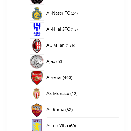
producten
24
Al-Nassr FC
24
producten
15
Al-Hilal SFC
15
producten
186
AC Milan
186
producten
53
Ajax
53
producten
460
Arsenal
460
producten
12
AS Monaco
12
producten
58
As Roma
58
producten
69
Aston Villa
69