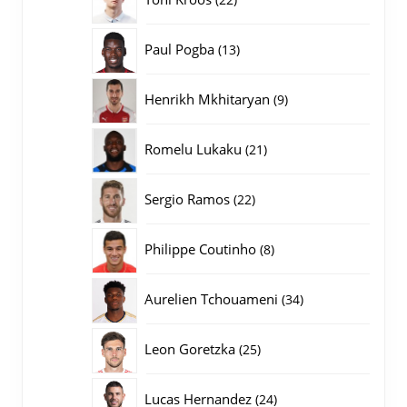
producten
13
Paul Pogba
13
producten
9
Henrikh Mkhitaryan
9
producten
21
Romelu Lukaku
21
producten
22
Sergio Ramos
22
producten
8
Philippe Coutinho
8
producten
34
Aurelien Tchouameni
34
producten
25
Leon Goretzka
25
producten
24
Lucas Hernandez
24