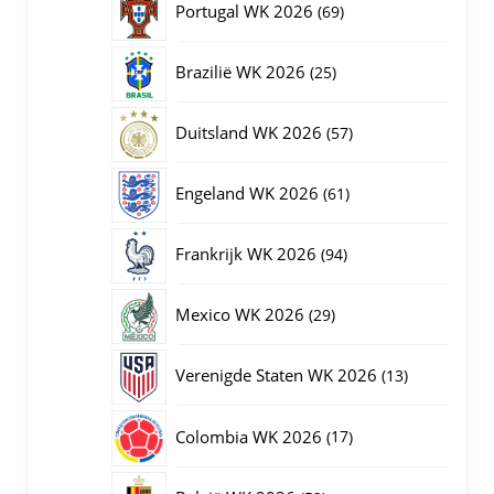
69
Portugal WK 2026
69
producten
25
Brazilië WK 2026
25
producten
57
Duitsland WK 2026
57
producten
61
Engeland WK 2026
61
producten
94
Frankrijk WK 2026
94
producten
29
Mexico WK 2026
29
producten
13
Verenigde Staten WK 2026
13
producten
17
Colombia WK 2026
17
producten