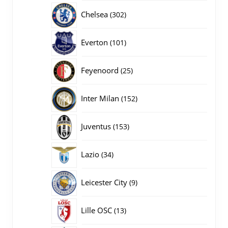
producten
302
Chelsea
302
producten
101
Everton
101
producten
25
Feyenoord
25
producten
152
Inter Milan
152
producten
153
Juventus
153
producten
34
Lazio
34
producten
9
Leicester City
9
producten
13
Lille OSC
13