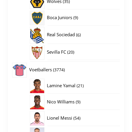
35
Wolves
35
producten
9
Boca Juniors
9
producten
6
Real Sociedad
6
producten
20
Sevilla FC
20
producten
3774
Voetballers
3774
producten
21
Lamine Yamal
21
producten
9
Nico Williams
9
producten
54
Lionel Messi
54
producten