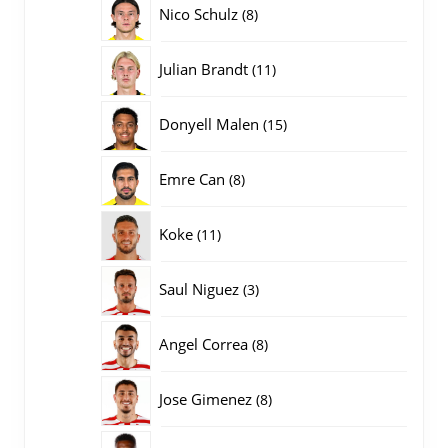
8
Nico Schulz
8
producten
11
Julian Brandt
11
producten
15
Donyell Malen
15
producten
8
Emre Can
8
producten
11
Koke
11
producten
3
Saul Niguez
3
producten
8
Angel Correa
8
producten
8
Jose Gimenez
8
producten