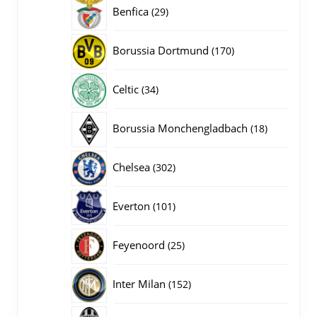
producten
29
Benfica
29
producten
170
Borussia Dortmund
170
producten
34
Celtic
34
producten
18
Borussia Monchengladbach
18
producten
302
Chelsea
302
producten
101
Everton
101
producten
25
Feyenoord
25
producten
152
Inter Milan
152
producten