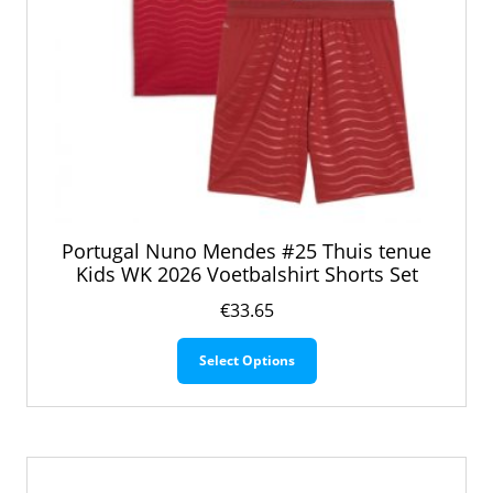
Portugal Nuno Mendes #25 Thuis tenue
Kids WK 2026 Voetbalshirt Shorts Set
€
33.65
Dit
Select Options
product
heeft
meerdere
variaties.
Deze
optie