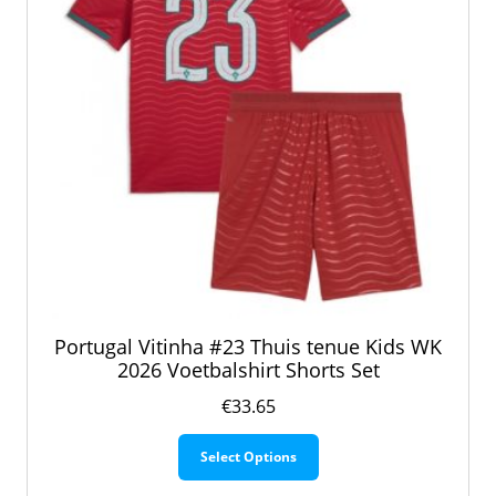
de
productpagina
Portugal Vitinha #23 Thuis tenue Kids WK
2026 Voetbalshirt Shorts Set
€
33.65
Dit
Select Options
product
heeft