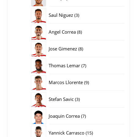
producten
3
Saul Niguez
3
producten
8
Angel Correa
8
producten
8
Jose Gimenez
8
producten
7
Thomas Lemar
7
producten
9
Marcos Llorente
9
producten
3
Stefan Savic
3
producten
7
Joaquin Correa
7
producten
15
Yannick Carrasco
15