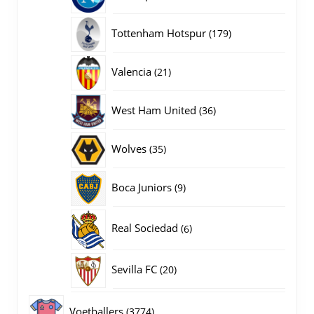
producten
179
Tottenham Hotspur
179
producten
21
Valencia
21
producten
36
West Ham United
36
producten
35
Wolves
35
producten
9
Boca Juniors
9
producten
6
Real Sociedad
6
producten
20
Sevilla FC
20
producten
3774
Voetballers
3774