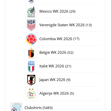
producten
29
Mexico WK 2026
29
producten
13
Verenigde Staten WK 2026
13
producten
17
Colombia WK 2026
17
producten
52
België WK 2026
52
producten
21
Italië WK 2026
21
producten
9
Japan WK 2026
9
producten
5
Algerije WK 2026
5
producten
5483
Clubshirts
5483