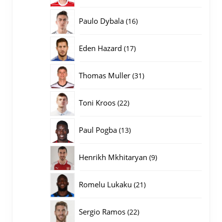
producten
16
Paulo Dybala
16
producten
17
Eden Hazard
17
producten
31
Thomas Muller
31
producten
22
Toni Kroos
22
producten
13
Paul Pogba
13
producten
9
Henrikh Mkhitaryan
9
producten
21
Romelu Lukaku
21
producten
22
Sergio Ramos
22