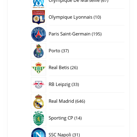
67
producten
10
Olympique Lyonnais
10
producten
195
Paris Saint-Germain
195
producten
37
Porto
37
producten
26
Real Betis
26
producten
33
RB Leipzig
33
producten
646
Real Madrid
646
producten
14
Sporting CP
14
producten
31
SSC Napoli
31