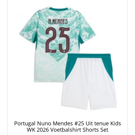
kan
gekozen
worden
op
de
productpagina
Portugal Nuno Mendes #25 Uit tenue Kids
WK 2026 Voetbalshirt Shorts Set