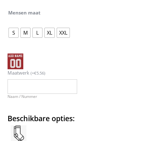
Mensen maat
S
M
L
XL
XXL
Maatwerk
(
+
€
5.56
)
Naam / Nummer
Beschikbare opties: