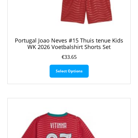
Portugal Joao Neves #15 Thuis tenue Kids
WK 2026 Voetbalshirt Shorts Set
€
33.65
Dit
Select Options
product
heeft
meerdere
variaties.
Deze
optie
kan
gekozen
worden
op