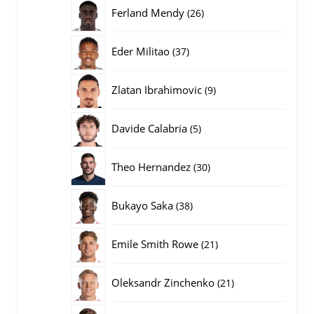
producten
26
Ferland Mendy
26
producten
37
Eder Militao
37
producten
9
Zlatan Ibrahimovic
9
producten
5
Davide Calabria
5
producten
30
Theo Hernandez
30
producten
38
Bukayo Saka
38
producten
21
Emile Smith Rowe
21
producten
21
Oleksandr Zinchenko
21
producten