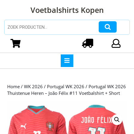
Ga
Voetbalshirts Kopen
naar
de
inhoud
Zoeken naar:
Ga
naar
Winkelwagen
Login
de
inhoud
Open
knop
Home
/
WK 2026
/
Portugal WK 2026
/ Portugal WK 2026
Thuistenue Heren – João Félix #11 Voetbalshirt + Short