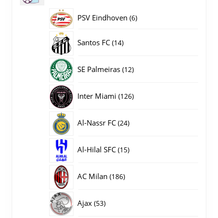
producten
PSV Eindhoven
6
6
producten
14
Santos FC
14
producten
12
SE Palmeiras
12
producten
126
Inter Miami
126
producten
24
Al-Nassr FC
24
producten
15
Al-Hilal SFC
15
producten
186
AC Milan
186
producten
53
Ajax
53