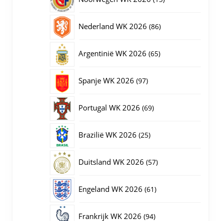
producten
86
Nederland WK 2026
86
producten
65
Argentinië WK 2026
65
producten
97
Spanje WK 2026
97
producten
69
Portugal WK 2026
69
producten
25
Brazilië WK 2026
25
producten
57
Duitsland WK 2026
57
producten
61
Engeland WK 2026
61
producten
94
Frankrijk WK 2026
94