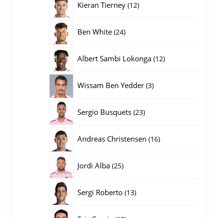
12
Kieran Tierney
12
producten
24
Ben White
24
producten
12
Albert Sambi Lokonga
12
producten
3
Wissam Ben Yedder
3
producten
23
Sergio Busquets
23
producten
16
Andreas Christensen
16
producten
25
Jordi Alba
25
producten
13
Sergi Roberto
13
producten
13