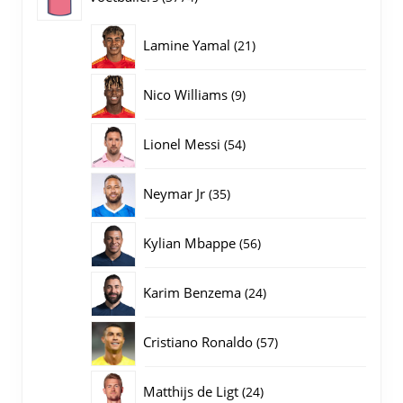
producten
21
Lamine Yamal
21
producten
9
Nico Williams
9
producten
54
Lionel Messi
54
producten
35
Neymar Jr
35
producten
56
Kylian Mbappe
56
producten
24
Karim Benzema
24
producten
57
Cristiano Ronaldo
57
producten
24
Matthijs de Ligt
24