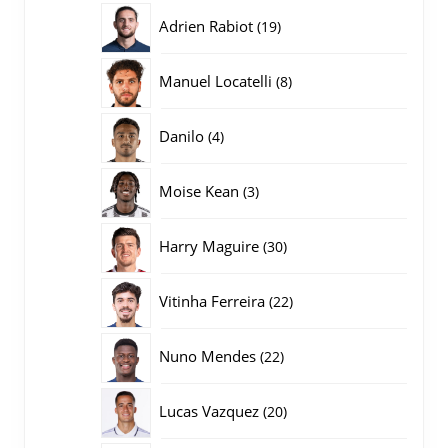
producten
19
Adrien Rabiot
19
producten
8
Manuel Locatelli
8
producten
4
Danilo
4
producten
3
Moise Kean
3
producten
30
Harry Maguire
30
producten
22
Vitinha Ferreira
22
producten
22
Nuno Mendes
22
producten
20
Lucas Vazquez
20