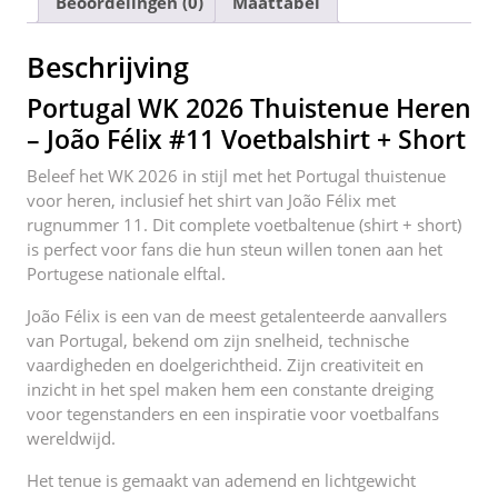
Beoordelingen (0)
Maattabel
b
st
t
dI
o
n
Beschrijving
o
Portugal WK 2026 Thuistenue Heren
k
– João Félix #11 Voetbalshirt + Short
Beleef het WK 2026 in stijl met het Portugal thuistenue
voor heren, inclusief het shirt van João Félix met
rugnummer 11. Dit complete voetbaltenue (shirt + short)
is perfect voor fans die hun steun willen tonen aan het
Portugese nationale elftal.
João Félix is een van de meest getalenteerde aanvallers
van Portugal, bekend om zijn snelheid, technische
vaardigheden en doelgerichtheid. Zijn creativiteit en
inzicht in het spel maken hem een constante dreiging
voor tegenstanders en een inspiratie voor voetbalfans
wereldwijd.
Het tenue is gemaakt van ademend en lichtgewicht