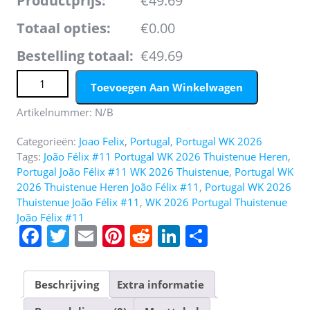
Productprijs:
€49.69
Totaal opties:
€0.00
Bestelling totaal:
€49.69
Portugal WK 2026 Thuistenue Heren – João Félix #11
Toevoegen Aan Winkelwagen
Voetbalshirt + Short aantal
Artikelnummer:
N/B
Categorieën:
Joao Felix
,
Portugal
,
Portugal WK 2026
Tags:
João Félix #11 Portugal WK 2026 Thuistenue Heren
,
Portugal João Félix #11 WK 2026 Thuistenue
,
Portugal WK
2026 Thuistenue Heren João Félix #11
,
Portugal WK 2026
Thuistenue João Félix #11
,
WK 2026 Portugal Thuistenue
João Félix #11
F
T
E
Pi
R
Li
D
a
w
m
nt
e
n
el
c
itt
ai
er
d
k
e
Beschrijving
Extra informatie
e
er
l
e
di
e
n