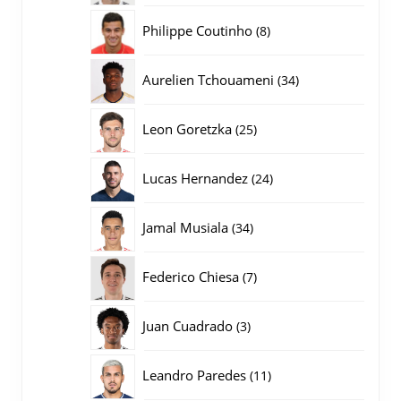
producten
8
Philippe Coutinho
8
producten
34
Aurelien Tchouameni
34
producten
25
Leon Goretzka
25
producten
24
Lucas Hernandez
24
producten
34
Jamal Musiala
34
producten
7
Federico Chiesa
7
producten
3
Juan Cuadrado
3
producten
11
Leandro Paredes
11