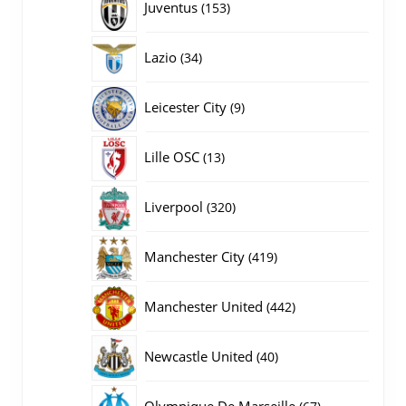
153
Juventus
153
producten
34
Lazio
34
producten
9
Leicester City
9
producten
13
Lille OSC
13
producten
320
Liverpool
320
producten
419
Manchester City
419
producten
442
Manchester United
442
producten
40
Newcastle United
40
producten
67
Olympique De Marseille