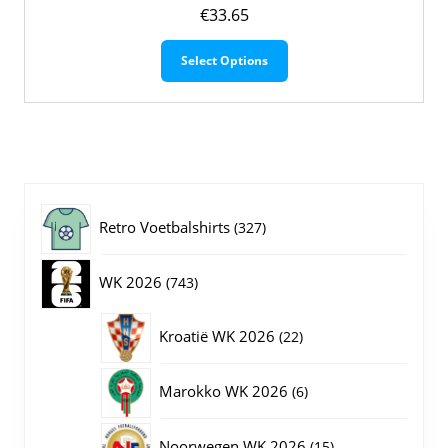
€
33.65
Dit
Select Options
product
heeft
meerdere
variaties.
Deze
optie
kan
gekozen
327
Retro Voetbalshirts
327
worden
op
producten
743
WK 2026
743
de
productpagina
producten
22
Kroatië WK 2026
22
producten
6
Marokko WK 2026
6
producten
15
Noorwegen WK 2026
15