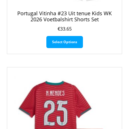
Portugal Vitinha #23 Uit tenue Kids WK
2026 Voetbalshirt Shorts Set
€
33.65
Dit
Select Options
product
heeft
meerdere
variaties.
Deze
optie
kan
gekozen
worden
op
de
productpagina