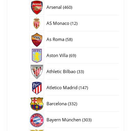
producten
460
Arsenal
460
producten
12
AS Monaco
12
producten
58
As Roma
58
producten
69
Aston Villa
69
producten
33
Athletic Bilbao
33
producten
147
Atletico Madrid
147
producten
332
Barcelona
332
producten
303
Bayern München
303