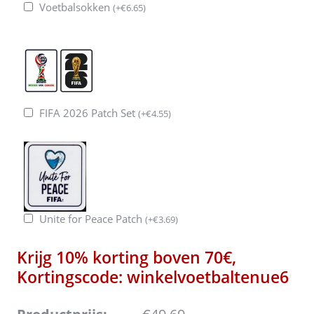
Voetbalsokken
(
+
€
6.65
)
FIFA 2026 Patch Set
(
+
€
4.55
)
Unite for Peace Patch
(
+
€
3.69
)
Krijg 10% korting boven 70€,
Kortingscode: winkelvoetbaltenue6