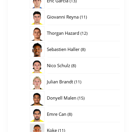
Eric Garcia
13
producten
11
Giovanni Reyna
11
producten
12
Thorgan Hazard
12
producten
8
Sebastien Haller
8
producten
8
Nico Schulz
8
producten
11
Julian Brandt
11
producten
15
Donyell Malen
15
producten
8
Emre Can
8
producten
11
Koke
11