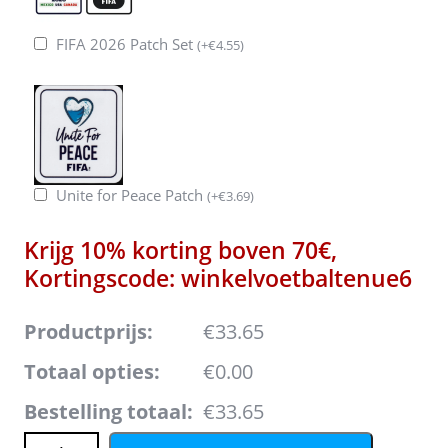
FIFA 2026 Patch Set
(
+
€
4.55
)
Unite for Peace Patch
(
+
€
3.69
)
Krijg 10% korting boven 70€,
Kortingscode: winkelvoetbaltenue6
Productprijs:
€33.65
Totaal opties:
€0.00
Bestelling totaal:
€33.65
Portugal Uit tenue Kids WK 2026 Voetbalshirt Shorts Set