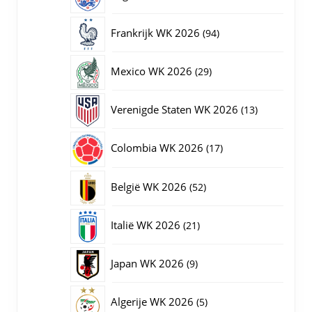
producten
94
Frankrijk WK 2026
94
producten
29
Mexico WK 2026
29
producten
13
Verenigde Staten WK 2026
13
producten
17
Colombia WK 2026
17
producten
52
België WK 2026
52
producten
21
Italië WK 2026
21
producten
9
Japan WK 2026
9
producten
5
Algerije WK 2026
5