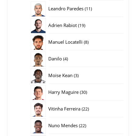
producten
11
Leandro Paredes
11
producten
19
Adrien Rabiot
19
producten
8
Manuel Locatelli
8
producten
4
Danilo
4
producten
3
Moise Kean
3
producten
30
Harry Maguire
30
producten
22
Vitinha Ferreira
22
producten
22
Nuno Mendes
22