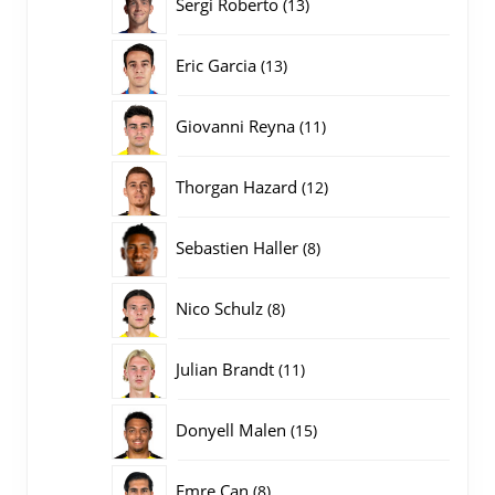
13
Sergi Roberto
13
producten
13
Eric Garcia
13
producten
11
Giovanni Reyna
11
producten
12
Thorgan Hazard
12
producten
8
Sebastien Haller
8
producten
8
Nico Schulz
8
producten
11
Julian Brandt
11
producten
15
Donyell Malen
15
producten
8
Emre Can
8