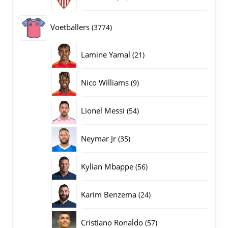
producten
3774
Voetballers
3774
producten
21
Lamine Yamal
21
producten
9
Nico Williams
9
producten
54
Lionel Messi
54
producten
35
Neymar Jr
35
producten
56
Kylian Mbappe
56
producten
24
Karim Benzema
24
producten
57
Cristiano Ronaldo
57