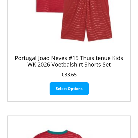
Portugal Joao Neves #15 Thuis tenue Kids
WK 2026 Voetbalshirt Shorts Set
€
33.65
Dit
Select Options
product
heeft
meerdere
variaties.
Deze
optie
kan