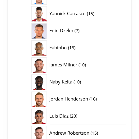
producten
15
Yannick Carrasco
15
producten
7
Edin Dzeko
7
producten
13
Fabinho
13
producten
10
James Milner
10
producten
10
Naby Keita
10
producten
16
Jordan Henderson
16
producten
20
Luis Diaz
20
producten
15
Andrew Robertson
15