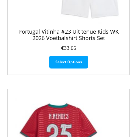
Portugal Vitinha #23 Uit tenue Kids WK
2026 Voetbalshirt Shorts Set
€
33.65
Dit
Select Options
product
heeft
meerdere
variaties.
Deze
optie
kan
gekozen
worden
op
de