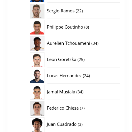
producten
22
Sergio Ramos
22
producten
8
Philippe Coutinho
8
producten
34
Aurelien Tchouameni
34
producten
25
Leon Goretzka
25
producten
24
Lucas Hernandez
24
producten
34
Jamal Musiala
34
producten
7
Federico Chiesa
7
producten
3
Juan Cuadrado
3