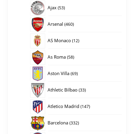
producten
53
Ajax
53
producten
460
Arsenal
460
producten
12
AS Monaco
12
producten
58
As Roma
58
producten
69
Aston Villa
69
producten
33
Athletic Bilbao
33
producten
147
Atletico Madrid
147
producten
332
Barcelona
332