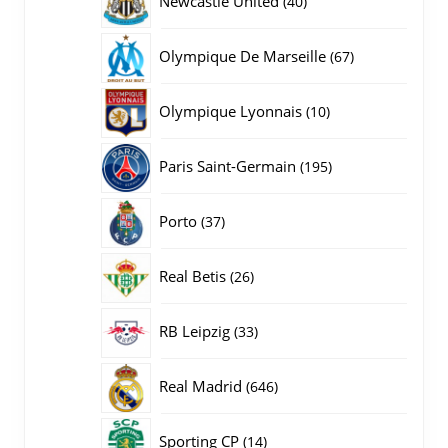
Newcastle United
40
producten
67
Olympique De Marseille
67
producten
10
Olympique Lyonnais
10
producten
195
Paris Saint-Germain
195
producten
37
Porto
37
producten
26
Real Betis
26
producten
33
RB Leipzig
33
producten
646
Real Madrid
646
producten
14
Sporting CP
14