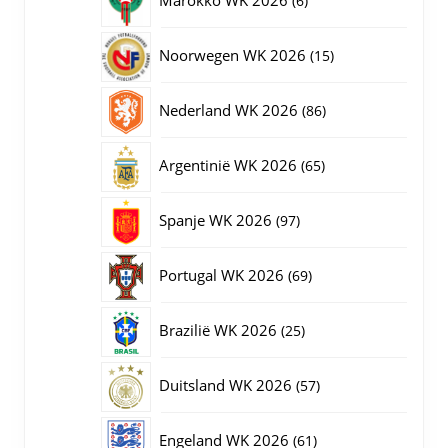
6
producten
15
Noorwegen WK 2026
15
producten
86
Nederland WK 2026
86
producten
65
Argentinië WK 2026
65
producten
97
Spanje WK 2026
97
producten
69
Portugal WK 2026
69
producten
25
Brazilië WK 2026
25
producten
57
Duitsland WK 2026
57
producten
61
Engeland WK 2026
61