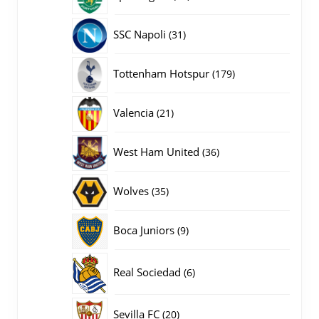
producten
31
SSC Napoli
31
producten
179
Tottenham Hotspur
179
producten
21
Valencia
21
producten
36
West Ham United
36
producten
35
Wolves
35
producten
9
Boca Juniors
9
producten
6
Real Sociedad
6
producten
20
Sevilla FC
20