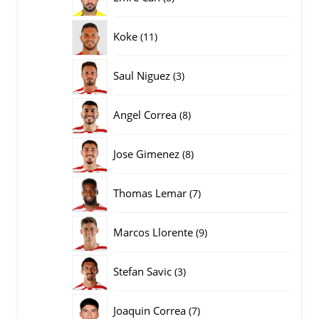
producten
11
Koke
11
producten
3
Saul Niguez
3
producten
8
Angel Correa
8
producten
8
Jose Gimenez
8
producten
7
Thomas Lemar
7
producten
9
Marcos Llorente
9
producten
3
Stefan Savic
3
producten
7
Joaquin Correa
7