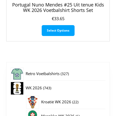
Portugal Nuno Mendes #25 Uit tenue Kids
WK 2026 Voetbalshirt Shorts Set
€
33.65
Dit
Select Options
product
heeft
meerdere
variaties.
Deze
optie
kan
gekozen
327
Retro Voetbalshirts
327
worden
op
producten
743
WK 2026
743
de
productpagina
producten
22
Kroatië WK 2026
22
producten
6
Marokko WK 2026