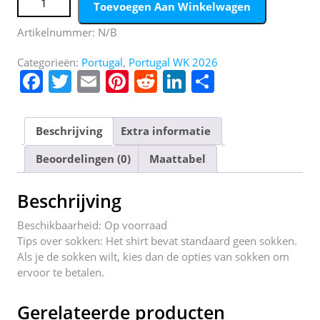
Toevoegen Aan Winkelwagen
aantal
Artikelnummer:
N/B
Categorieën:
Portugal
,
Portugal WK 2026
F
T
E
Pi
R
Li
D
a
w
m
nt
e
n
el
c
itt
ai
er
d
k
e
Beschrijving
Extra informatie
e
er
l
e
di
e
n
Beoordelingen (0)
Maattabel
b
st
t
dI
o
n
Beschrijving
o
Beschikbaarheid: Op voorraad
k
Tips over sokken: Het shirt bevat standaard geen sokken.
Als je de sokken wilt, kies dan de opties van sokken om
ervoor te betalen.
Gerelateerde producten