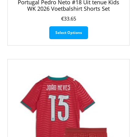
Portugal Pedro Neto #18 Uit tenue Kids
WK 2026 Voetbalshirt Shorts Set
€
33.65
Dit
Select Options
product
heeft
meerdere
variaties.
Deze
optie
kan
gekozen
worden
op
de
productpagina