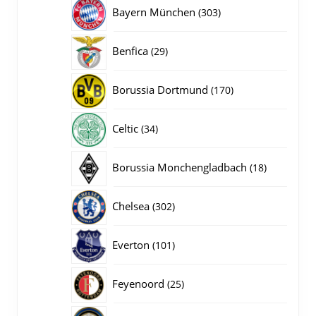
producten
303
Bayern München
303
producten
29
Benfica
29
producten
170
Borussia Dortmund
170
producten
34
Celtic
34
producten
18
Borussia Monchengladbach
18
producten
302
Chelsea
302
producten
101
Everton
101
producten
25
Feyenoord
25
producten