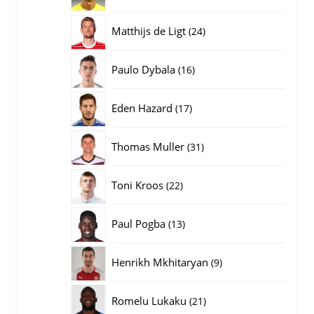
producten
24
Matthijs de Ligt
24
producten
16
Paulo Dybala
16
producten
17
Eden Hazard
17
producten
31
Thomas Muller
31
producten
22
Toni Kroos
22
producten
13
Paul Pogba
13
producten
9
Henrikh Mkhitaryan
9
producten
21
Romelu Lukaku
21