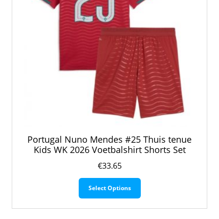
productpagina
Portugal Nuno Mendes #25 Thuis tenue
Kids WK 2026 Voetbalshirt Shorts Set
€
33.65
Dit
Select Options
product
heeft
meerdere