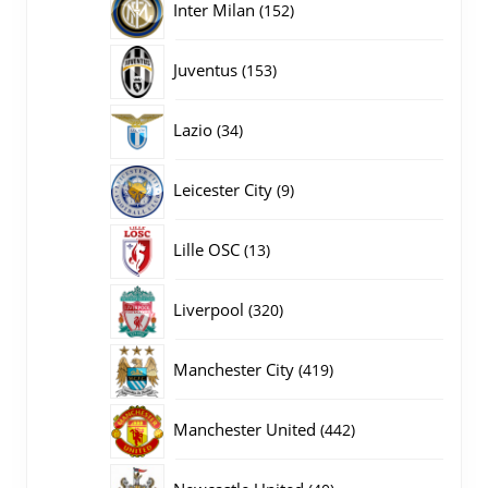
152
Inter Milan
152
producten
153
Juventus
153
producten
34
Lazio
34
producten
9
Leicester City
9
producten
13
Lille OSC
13
producten
320
Liverpool
320
producten
419
Manchester City
419
producten
442
Manchester United
442
producten
40