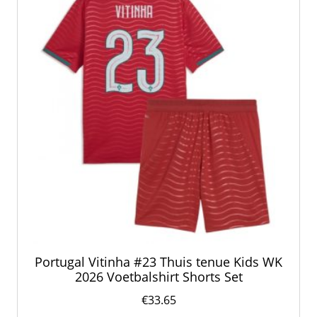
gekozen
worden
op
de
productpagina
Portugal Vitinha #23 Thuis tenue Kids WK
2026 Voetbalshirt Shorts Set
€
33.65