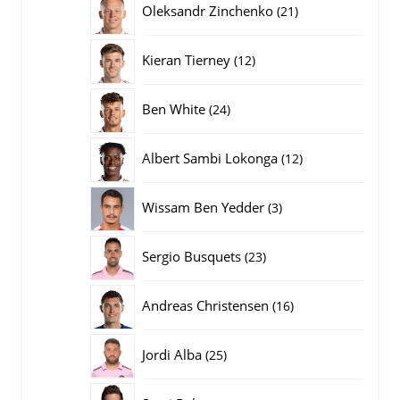
21
Oleksandr Zinchenko
21
producten
12
Kieran Tierney
12
producten
24
Ben White
24
producten
12
Albert Sambi Lokonga
12
producten
3
Wissam Ben Yedder
3
producten
23
Sergio Busquets
23
producten
16
Andreas Christensen
16
producten
25
Jordi Alba
25
producten