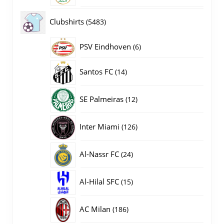
producten
5483
Clubshirts
5483
producten
PSV Eindhoven
6
6
producten
14
Santos FC
14
producten
12
SE Palmeiras
12
producten
126
Inter Miami
126
producten
24
Al-Nassr FC
24
producten
15
Al-Hilal SFC
15
producten
186
AC Milan
186