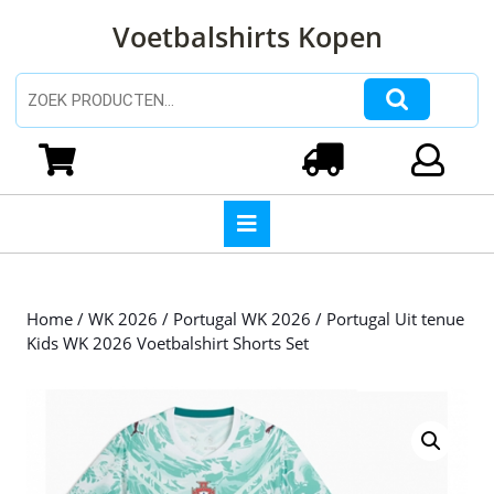
Ga
Voetbalshirts Kopen
naar
de
inhoud
Zoeken naar:
Ga
naar
Winkelwagen
Login
de
inhoud
Open
knop
Home
/
WK 2026
/
Portugal WK 2026
/ Portugal Uit tenue
Kids WK 2026 Voetbalshirt Shorts Set