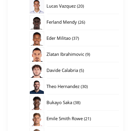
producten
20
Lucas Vazquez
20
producten
26
Ferland Mendy
26
producten
37
Eder Militao
37
producten
9
Zlatan Ibrahimovic
9
producten
5
Davide Calabria
5
producten
30
Theo Hernandez
30
producten
38
Bukayo Saka
38
producten
21
Emile Smith Rowe
21
producten