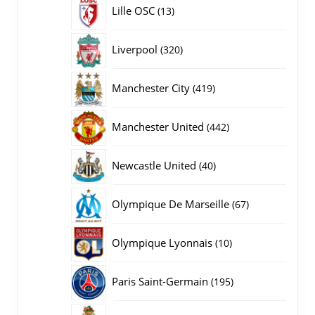
producten
13
Lille OSC
13
producten
320
Liverpool
320
producten
419
Manchester City
419
producten
442
Manchester United
442
producten
40
Newcastle United
40
producten
67
Olympique De Marseille
67
producten
10
Olympique Lyonnais
10
producten
195
Paris Saint-Germain
195
producten