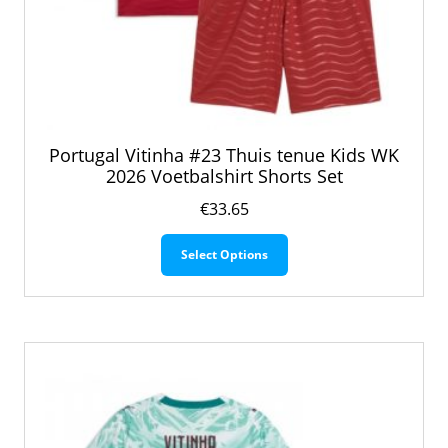
Portugal Vitinha #23 Thuis tenue Kids WK
2026 Voetbalshirt Shorts Set
€
33.65
Dit
Select Options
product
heeft
meerdere
variaties.
Deze
optie
kan
gekozen
worden