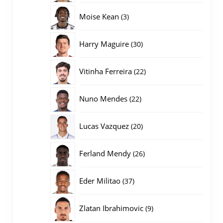
producten
3
Moise Kean
3
producten
30
Harry Maguire
30
producten
22
Vitinha Ferreira
22
producten
22
Nuno Mendes
22
producten
20
Lucas Vazquez
20
producten
26
Ferland Mendy
26
producten
37
Eder Militao
37
producten
9
Zlatan Ibrahimovic
9