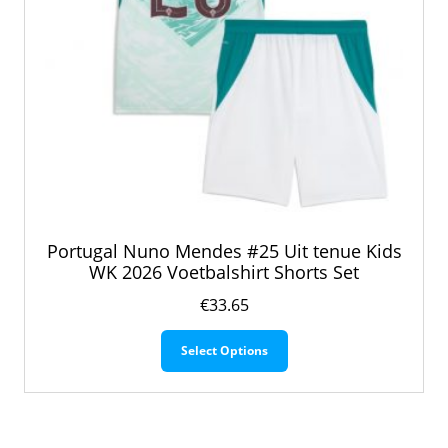
Portugal Nuno Mendes #25 Uit tenue Kids
WK 2026 Voetbalshirt Shorts Set
€
33.65
Dit
Select Options
product
heeft
meerdere
variaties.
Deze