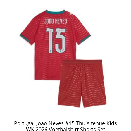
optie
kan
gekozen
worden
op
de
productpagina
Portugal Joao Neves #15 Thuis tenue Kids
WK 2026 Voetbalshirt Shorts Set