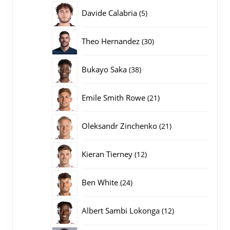
producten
5
Davide Calabria
5
producten
30
Theo Hernandez
30
producten
38
Bukayo Saka
38
producten
21
Emile Smith Rowe
21
producten
21
Oleksandr Zinchenko
21
producten
12
Kieran Tierney
12
producten
24
Ben White
24
producten
12
Albert Sambi Lokonga
12