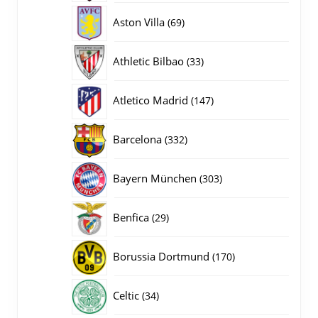
producten
69
Aston Villa
69
producten
33
Athletic Bilbao
33
producten
147
Atletico Madrid
147
producten
332
Barcelona
332
producten
303
Bayern München
303
producten
29
Benfica
29
producten
170
Borussia Dortmund
170
producten
34
Celtic
34