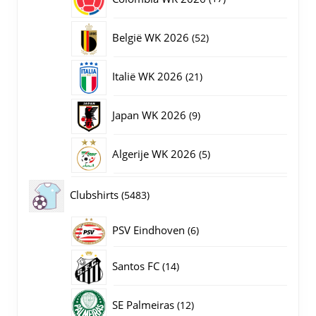
producten
52
België WK 2026
52
producten
21
Italië WK 2026
21
producten
9
Japan WK 2026
9
producten
5
Algerije WK 2026
5
producten
5483
Clubshirts
5483
producten
PSV Eindhoven
6
6
producten
14
Santos FC
14
producten
12
SE Palmeiras
12