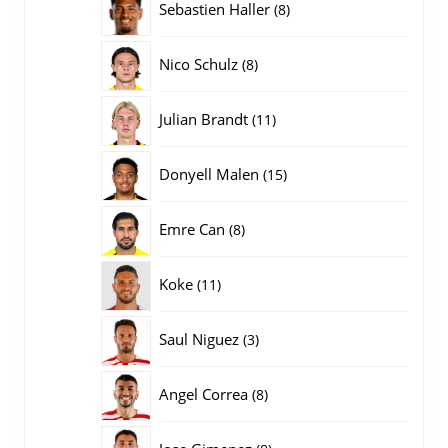
8
Sebastien Haller
8
producten
8
Nico Schulz
8
producten
11
Julian Brandt
11
producten
15
Donyell Malen
15
producten
8
Emre Can
8
producten
11
Koke
11
producten
3
Saul Niguez
3
producten
8
Angel Correa
8
producten
8