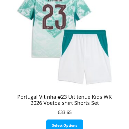
op
de
productpagina
Portugal Vitinha #23 Uit tenue Kids WK
2026 Voetbalshirt Shorts Set
€
33.65
Dit
Select Options
product