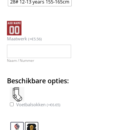
28# 12-13 years 155-165cm
Maatwerk
(
+
€
5.56
)
Naam / Nummer
Beschikbare opties:
Voetbalsokken
(
+
€
6.65
)