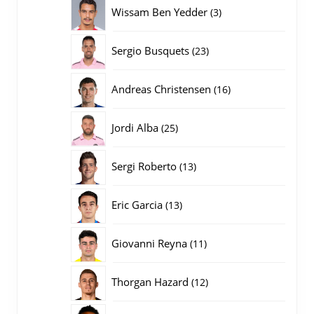
producten
3
Wissam Ben Yedder
3
producten
23
Sergio Busquets
23
producten
16
Andreas Christensen
16
producten
25
Jordi Alba
25
producten
13
Sergi Roberto
13
producten
13
Eric Garcia
13
producten
11
Giovanni Reyna
11
producten
12
Thorgan Hazard
12
producten