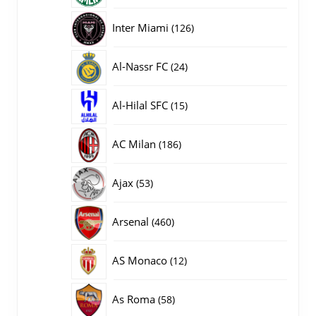
producten
126
Inter Miami
126
producten
24
Al-Nassr FC
24
producten
15
Al-Hilal SFC
15
producten
186
AC Milan
186
producten
53
Ajax
53
producten
460
Arsenal
460
producten
12
AS Monaco
12
producten
58
As Roma
58