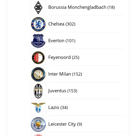
producten
18
Borussia Monchengladbach
18
producten
302
Chelsea
302
producten
101
Everton
101
producten
25
Feyenoord
25
producten
152
Inter Milan
152
producten
153
Juventus
153
producten
34
Lazio
34
producten
9
Leicester City
9