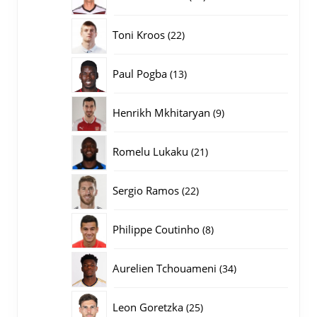
producten
22
Toni Kroos
22
producten
13
Paul Pogba
13
producten
9
Henrikh Mkhitaryan
9
producten
21
Romelu Lukaku
21
producten
22
Sergio Ramos
22
producten
8
Philippe Coutinho
8
producten
34
Aurelien Tchouameni
34
producten
25
Leon Goretzka
25