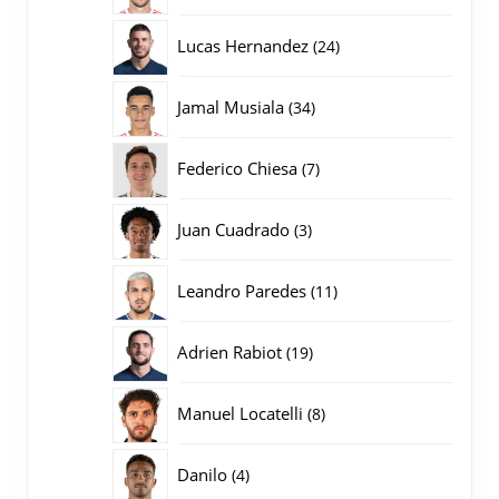
producten
24
Lucas Hernandez
24
producten
34
Jamal Musiala
34
producten
7
Federico Chiesa
7
producten
3
Juan Cuadrado
3
producten
11
Leandro Paredes
11
producten
19
Adrien Rabiot
19
producten
8
Manuel Locatelli
8
producten
4
Danilo
4