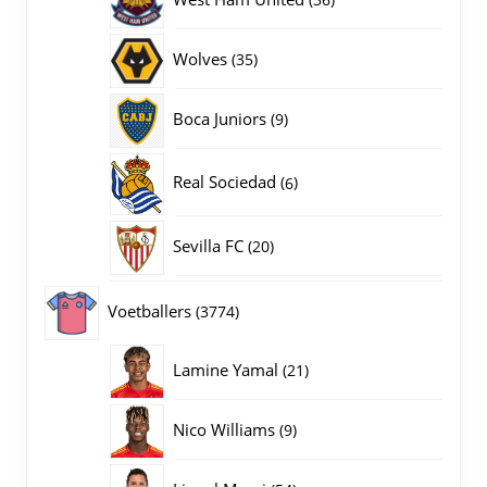
producten
35
Wolves
35
producten
9
Boca Juniors
9
producten
6
Real Sociedad
6
producten
20
Sevilla FC
20
producten
3774
Voetballers
3774
producten
21
Lamine Yamal
21
producten
9
Nico Williams
9
producten
54