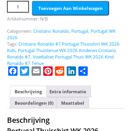
Portugal Thuisshirt WK 2026 Kinderen - Cristiano Ronaldo
Toevoegen Aan Winkelwagen
#7 - Voetbalshirt + Shorts Set aantal
Artikelnummer:
N/B
Categorieën:
Cristiano Ronaldo
,
Portugal
,
Portugal WK
2026
Tags:
Cristiano Ronaldo #7 Portugal Thuisshirt WK 2026
Kids
,
Portugal Thuistenue WK 2026 Kinderen Cristiano
Ronaldo #7
,
Voetbalset Portugal Thuis WK 2026 Kind
Ronaldo #7 Tenue
F
T
E
Pi
R
Li
D
a
w
m
nt
e
n
el
c
itt
ai
er
d
k
e
Beschrijving
Extra informatie
e
er
l
e
di
e
n
Beoordelingen (0)
Maattabel
b
st
t
dI
o
n
Beschrijving
o
Portugal Thuisshirt WK 2026