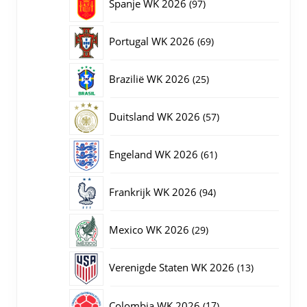
97
Spanje WK 2026
97
producten
69
Portugal WK 2026
69
producten
25
Brazilië WK 2026
25
producten
57
Duitsland WK 2026
57
producten
61
Engeland WK 2026
61
producten
94
Frankrijk WK 2026
94
producten
29
Mexico WK 2026
29
producten
13
Verenigde Staten WK 2026
13
producten
17
Colombia WK 2026
17