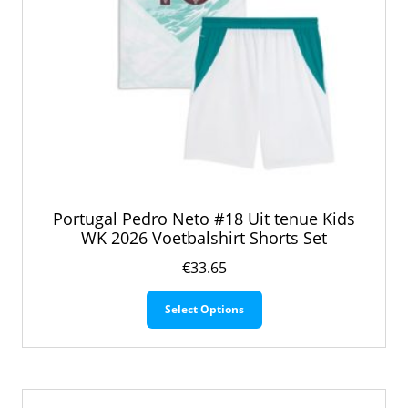
Portugal Pedro Neto #18 Uit tenue Kids
WK 2026 Voetbalshirt Shorts Set
€
33.65
Dit
Select Options
product
heeft
meerdere
variaties.
Deze