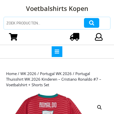
Ga
Voetbalshirts Kopen
naar
de
inhoud
Zoeken naar:
Ga
naar
Winkelwagen
Login
de
inhoud
Open
knop
Home
/
WK 2026
/
Portugal WK 2026
/ Portugal
Thuisshirt WK 2026 Kinderen – Cristiano Ronaldo #7 –
Voetbalshirt + Shorts Set