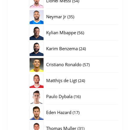
Lionel Messi
54
producten
35
Neymar Jr
35
producten
56
Kylian Mbappe
56
producten
24
Karim Benzema
24
producten
57
Cristiano Ronaldo
57
producten
24
Matthijs de Ligt
24
producten
16
Paulo Dybala
16
producten
17
Eden Hazard
17
producten
31
Thomas Muller
31