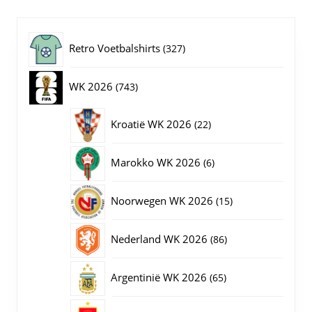
optie
kan
gekozen
327
Retro Voetbalshirts
327
worden
op
producten
743
WK 2026
743
de
productpagina
producten
22
Kroatië WK 2026
22
producten
6
Marokko WK 2026
6
producten
15
Noorwegen WK 2026
15
producten
86
Nederland WK 2026
86
producten
65
Argentinië WK 2026
65
producten