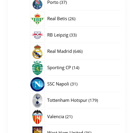
37
Porto
37
producten
26
Real Betis
26
producten
33
RB Leipzig
33
producten
646
Real Madrid
646
producten
14
Sporting CP
14
producten
31
SSC Napoli
31
producten
179
Tottenham Hotspur
179
producten
21
Valencia
21
producten
36
West Ham United
36