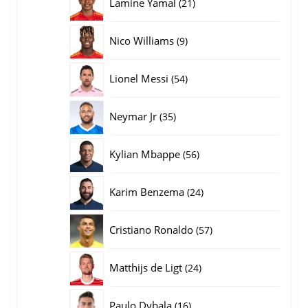
21
Lamine Yamal
21
producten
9
Nico Williams
9
producten
54
Lionel Messi
54
producten
35
Neymar Jr
35
producten
56
Kylian Mbappe
56
producten
24
Karim Benzema
24
producten
57
Cristiano Ronaldo
57
producten
24
Matthijs de Ligt
24
producten
16
Paulo Dybala
16