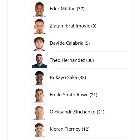
producten
37
Eder Militao
37
producten
9
Zlatan Ibrahimovic
9
producten
5
Davide Calabria
5
producten
30
Theo Hernandez
30
producten
38
Bukayo Saka
38
producten
21
Emile Smith Rowe
21
producten
21
Oleksandr Zinchenko
21
producten
12
Kieran Tierney
12