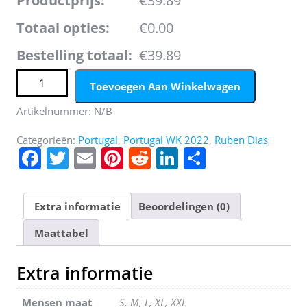
Productprijs:
€39.89
Totaal opties:
€0.00
Bestelling totaal:
€39.89
Portugal Ruben Dias #4 Thuis tenue Mensen WK 2022
Toevoegen Aan Winkelwagen
Korte Mouw aantal
Artikelnummer:
N/B
Categorieën:
Portugal
,
Portugal WK 2022
,
Ruben Dias
F
T
E
Pi
R
Li
D
a
w
m
nt
e
n
el
c
itt
ai
er
d
k
e
Extra informatie
Beoordelingen (0)
e
er
l
e
di
e
n
Maattabel
b
st
t
dI
o
n
Extra informatie
o
Mensen maat
S, M, L, XL, XXL