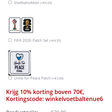
Voetbalsokken
(
+
€
6.65
)
FIFA 2026 Patch Set
(
+
€
4.55
)
Unite for Peace Patch
(
+
€
3.69
)
Krijg 10% korting boven 70€,
Kortingscode: winkelvoetbaltenue6