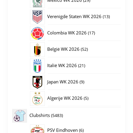
29
producten
13
Verenigde Staten WK 2026
13
producten
17
Colombia WK 2026
17
producten
52
België WK 2026
52
producten
21
Italië WK 2026
21
producten
9
Japan WK 2026
9
producten
5
Algerije WK 2026
5
producten
5483
Clubshirts
5483
producten
PSV Eindhoven
6
6