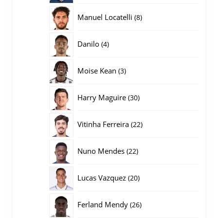
producten
8
Manuel Locatelli
8
producten
4
Danilo
4
producten
3
Moise Kean
3
producten
30
Harry Maguire
30
producten
22
Vitinha Ferreira
22
producten
22
Nuno Mendes
22
producten
20
Lucas Vazquez
20
producten
26
Ferland Mendy
26