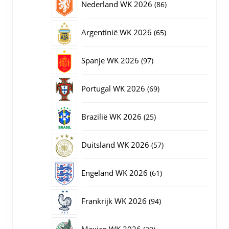
86
Nederland WK 2026
86
producten
65
Argentinië WK 2026
65
producten
97
Spanje WK 2026
97
producten
69
Portugal WK 2026
69
producten
25
Brazilië WK 2026
25
producten
57
Duitsland WK 2026
57
producten
61
Engeland WK 2026
61
producten
94
Frankrijk WK 2026
94
producten
29
Mexico WK 2026