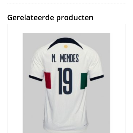
k
Gerelateerde producten