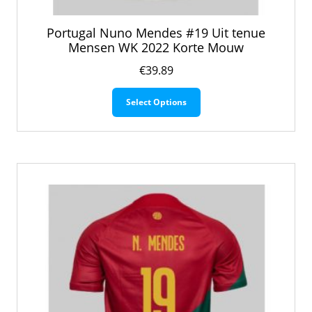
Portugal Nuno Mendes #19 Uit tenue
Mensen WK 2022 Korte Mouw
€
39.89
Dit
Select Options
product
heeft
meerdere
variaties.
Deze
optie
kan
gekozen
worden
op
de
productpagina