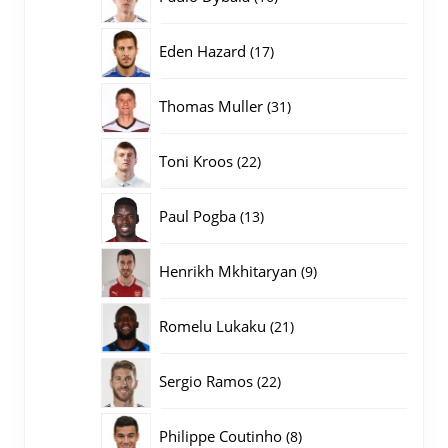
producten
17
Eden Hazard
17
producten
31
Thomas Muller
31
producten
22
Toni Kroos
22
producten
13
Paul Pogba
13
producten
9
Henrikh Mkhitaryan
9
producten
21
Romelu Lukaku
21
producten
22
Sergio Ramos
22
producten
8
Philippe Coutinho
8