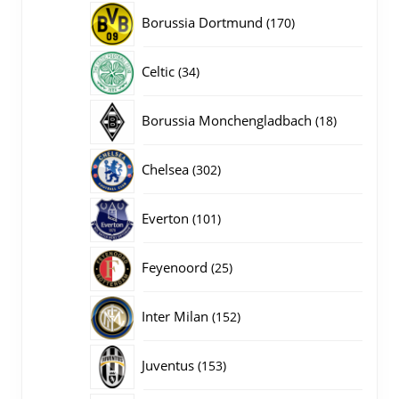
producten
170
Borussia Dortmund
170
producten
34
Celtic
34
producten
18
Borussia Monchengladbach
18
producten
302
Chelsea
302
producten
101
Everton
101
producten
25
Feyenoord
25
producten
152
Inter Milan
152
producten
153
Juventus
153