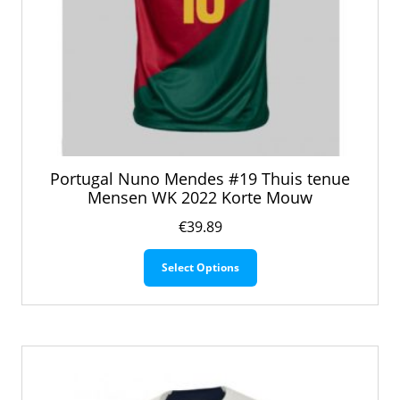
Portugal Nuno Mendes #19 Thuis tenue
Mensen WK 2022 Korte Mouw
€
39.89
Dit
Select Options
product
heeft
meerdere
variaties.
Deze
optie
kan