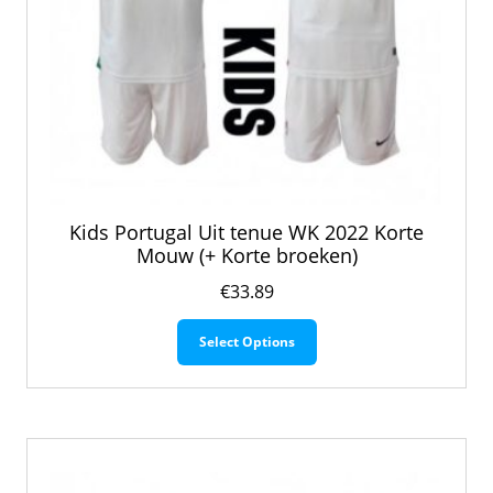
Kids Portugal Uit tenue WK 2022 Korte
Mouw (+ Korte broeken)
€
33.89
Dit
Select Options
product
heeft
meerdere
variaties.
Deze
optie