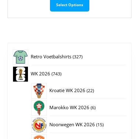
Select Options
product
heeft
meerdere
variaties.
Deze
optie
kan
gekozen
327
Retro Voetbalshirts
327
worden
op
producten
743
WK 2026
743
de
productpagina
producten
22
Kroatië WK 2026
22
producten
6
Marokko WK 2026
6
producten
15
Noorwegen WK 2026
15
producten