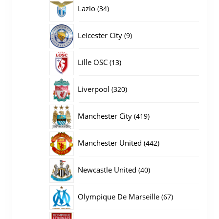
producten
34
Lazio
34
producten
9
Leicester City
9
producten
13
Lille OSC
13
producten
320
Liverpool
320
producten
419
Manchester City
419
producten
442
Manchester United
442
producten
40
Newcastle United
40
producten
67
Olympique De Marseille
67
producten