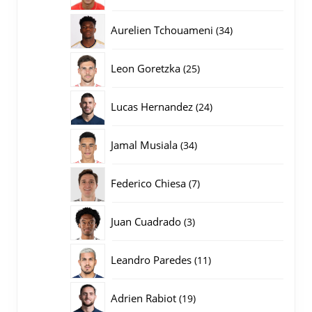
producten
34
Aurelien Tchouameni
34
producten
25
Leon Goretzka
25
producten
24
Lucas Hernandez
24
producten
34
Jamal Musiala
34
producten
7
Federico Chiesa
7
producten
3
Juan Cuadrado
3
producten
11
Leandro Paredes
11
producten
19
Adrien Rabiot
19