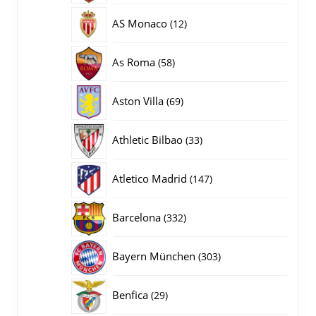
producten
12
AS Monaco
12
producten
58
As Roma
58
producten
69
Aston Villa
69
producten
33
Athletic Bilbao
33
producten
147
Atletico Madrid
147
producten
332
Barcelona
332
producten
303
Bayern München
303
producten
29
Benfica
29