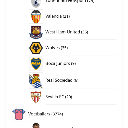
Tottenham Hotspur
179
producten
21
Valencia
21
producten
36
West Ham United
36
producten
35
Wolves
35
producten
9
Boca Juniors
9
producten
6
Real Sociedad
6
producten
20
Sevilla FC
20
producten
3774
Voetballers
3774
producten