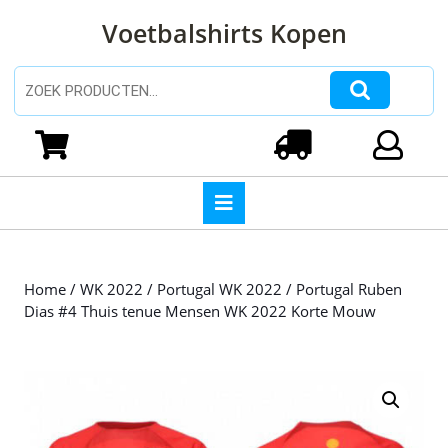
Ga
Voetbalshirts Kopen
naar
de
inhoud
Zoeken naar:
Ga
naar
Winkelwagen
Login
de
inhoud
Open
knop
Home
/
WK 2022
/
Portugal WK 2022
/ Portugal Ruben
Dias #4 Thuis tenue Mensen WK 2022 Korte Mouw