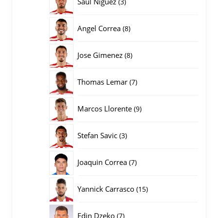
3
Saul Niguez
3
producten
8
Angel Correa
8
producten
8
Jose Gimenez
8
producten
7
Thomas Lemar
7
producten
9
Marcos Llorente
9
producten
3
Stefan Savic
3
producten
7
Joaquin Correa
7
producten
15
Yannick Carrasco
15
producten
7
Edin Dzeko
7