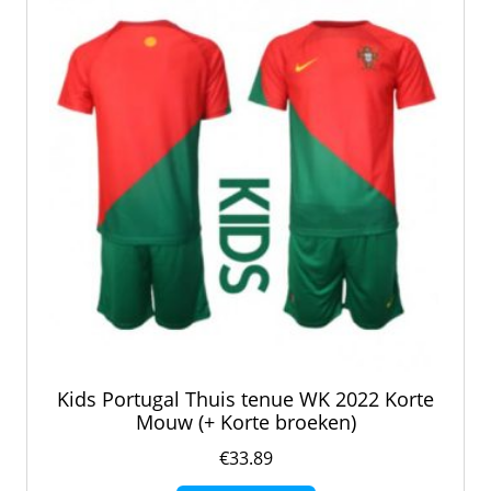
kan
gekozen
worden
op
de
productpagina
Kids Portugal Thuis tenue WK 2022 Korte
Mouw (+ Korte broeken)
€
33.89
Dit