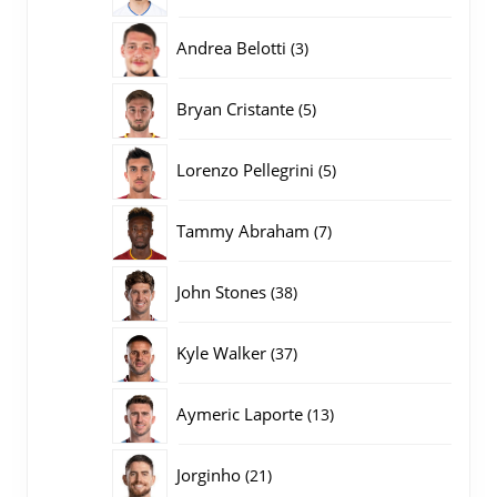
producten
3
Andrea Belotti
3
producten
5
Bryan Cristante
5
producten
5
Lorenzo Pellegrini
5
producten
7
Tammy Abraham
7
producten
38
John Stones
38
producten
37
Kyle Walker
37
producten
13
Aymeric Laporte
13
producten
21
Jorginho
21