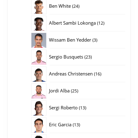
producten
24
Ben White
24
producten
12
Albert Sambi Lokonga
12
producten
3
Wissam Ben Yedder
3
producten
23
Sergio Busquets
23
producten
16
Andreas Christensen
16
producten
25
Jordi Alba
25
producten
13
Sergi Roberto
13
producten
13
Eric Garcia
13
producten