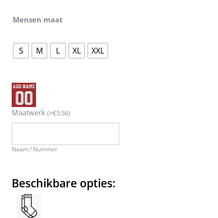
Mensen maat
S
M
L
XL
XXL
Maatwerk
(
+
€
5.56
)
Naam / Nummer
Beschikbare opties: