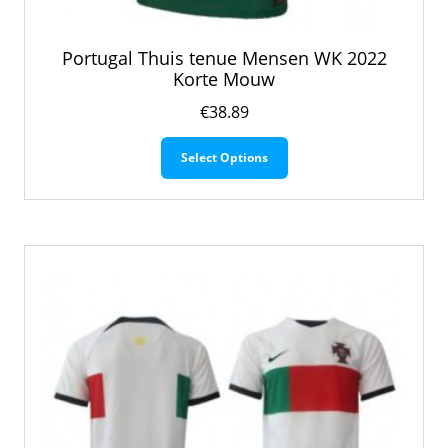
Portugal Thuis tenue Mensen WK 2022
Korte Mouw
€
38.89
Dit
Select Options
product
heeft
meerdere
variaties.
Deze
optie
kan
gekozen
worden
op
de
productpagina