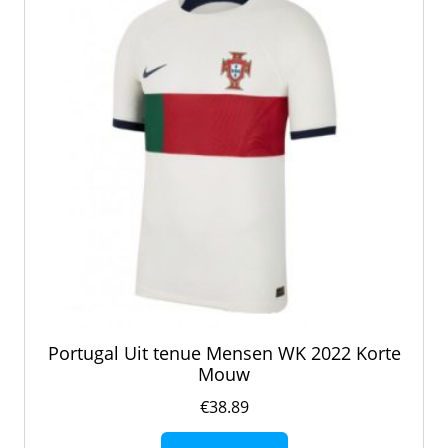
gekozen
worden
op
de
productpagina
Portugal Uit tenue Mensen WK 2022 Korte
Mouw
€
38.89
Dit