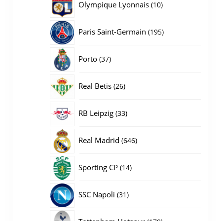
10
Olympique Lyonnais
10
producten
195
Paris Saint-Germain
195
producten
37
Porto
37
producten
26
Real Betis
26
producten
33
RB Leipzig
33
producten
646
Real Madrid
646
producten
14
Sporting CP
14
producten
31
SSC Napoli
31
producten
179