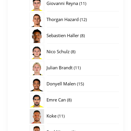
11
Giovanni Reyna
11
producten
12
Thorgan Hazard
12
producten
8
Sebastien Haller
8
producten
8
Nico Schulz
8
producten
11
Julian Brandt
11
producten
15
Donyell Malen
15
producten
8
Emre Can
8
producten
11
Koke
11
producten