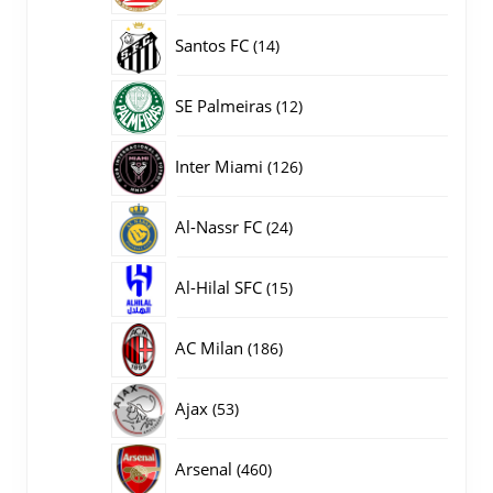
producten
14
Santos FC
14
producten
12
SE Palmeiras
12
producten
126
Inter Miami
126
producten
24
Al-Nassr FC
24
producten
15
Al-Hilal SFC
15
producten
186
AC Milan
186
producten
53
Ajax
53
producten
460
Arsenal
460