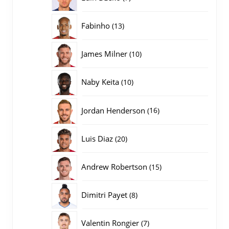
producten
13
Fabinho
13
producten
10
James Milner
10
producten
10
Naby Keita
10
producten
16
Jordan Henderson
16
producten
20
Luis Diaz
20
producten
15
Andrew Robertson
15
producten
8
Dimitri Payet
8
producten
7
Valentin Rongier
7