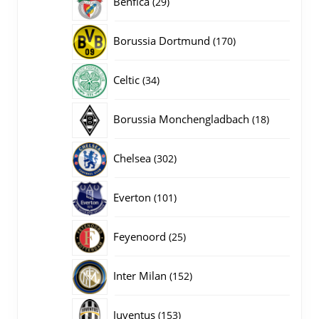
Benfica
29
producten
170
Borussia Dortmund
170
producten
34
Celtic
34
producten
18
Borussia Monchengladbach
18
producten
302
Chelsea
302
producten
101
Everton
101
producten
25
Feyenoord
25
producten
152
Inter Milan
152
producten
153
Juventus
153