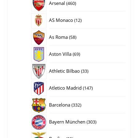
460
Arsenal
460
producten
12
AS Monaco
12
producten
58
As Roma
58
producten
69
Aston Villa
69
producten
33
Athletic Bilbao
33
producten
147
Atletico Madrid
147
producten
332
Barcelona
332
producten
303
Bayern München
303
producten
29