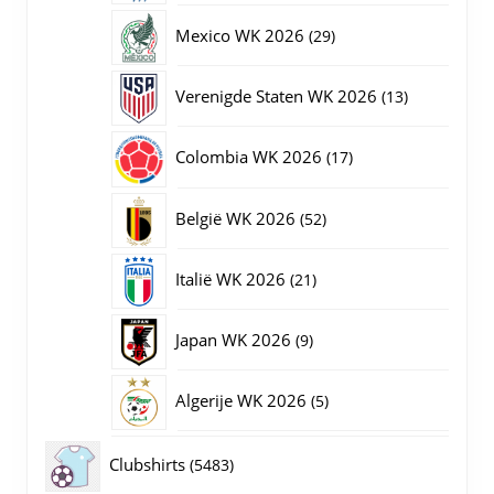
producten
29
Mexico WK 2026
29
producten
13
Verenigde Staten WK 2026
13
producten
17
Colombia WK 2026
17
producten
52
België WK 2026
52
producten
21
Italië WK 2026
21
producten
9
Japan WK 2026
9
producten
5
Algerije WK 2026
5
producten
5483
Clubshirts
5483