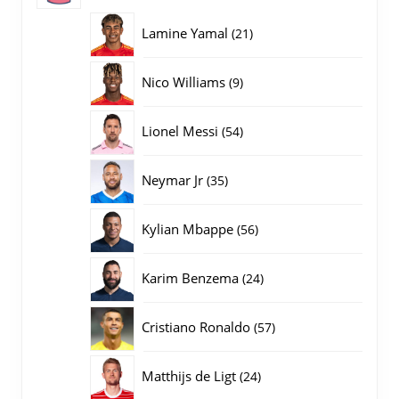
producten
21
Lamine Yamal
21
producten
9
Nico Williams
9
producten
54
Lionel Messi
54
producten
35
Neymar Jr
35
producten
56
Kylian Mbappe
56
producten
24
Karim Benzema
24
producten
57
Cristiano Ronaldo
57
producten
24
Matthijs de Ligt
24