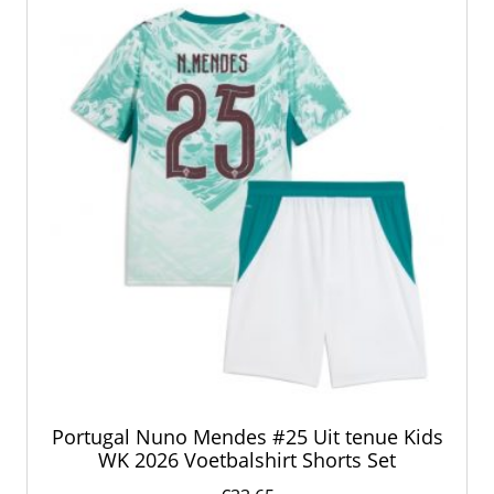
kan
gekozen
worden
op
de
productpagina
Portugal Nuno Mendes #25 Uit tenue Kids
WK 2026 Voetbalshirt Shorts Set