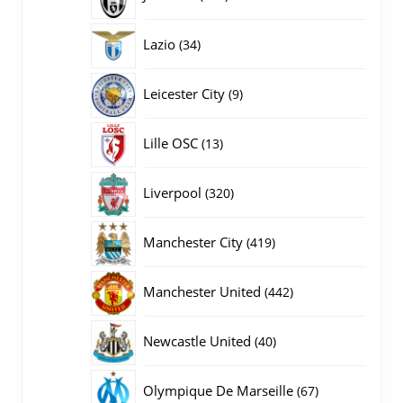
producten
34
Lazio
34
producten
9
Leicester City
9
producten
13
Lille OSC
13
producten
320
Liverpool
320
producten
419
Manchester City
419
producten
442
Manchester United
442
producten
40
Newcastle United
40
producten
67
Olympique De Marseille
67