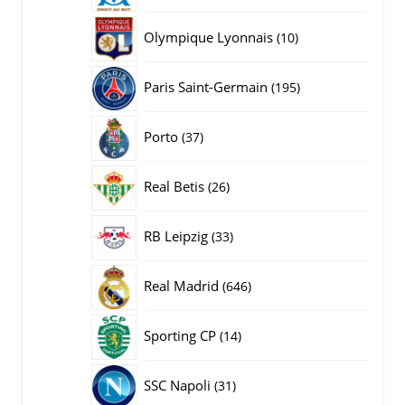
producten
10
Olympique Lyonnais
10
producten
195
Paris Saint-Germain
195
producten
37
Porto
37
producten
26
Real Betis
26
producten
33
RB Leipzig
33
producten
646
Real Madrid
646
producten
14
Sporting CP
14
producten
31
SSC Napoli
31