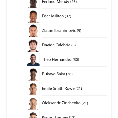
26
Ferland Mendy
26
producten
37
Eder Militao
37
producten
9
Zlatan Ibrahimovic
9
producten
5
Davide Calabria
5
producten
30
Theo Hernandez
30
producten
38
Bukayo Saka
38
producten
21
Emile Smith Rowe
21
producten
21
Oleksandr Zinchenko
21
producten
12
Kieran Tierney
12