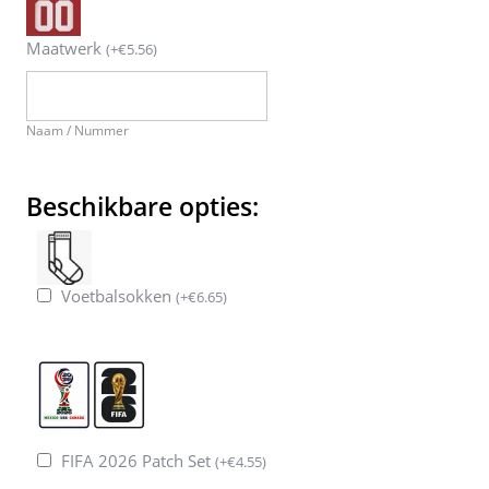
Maatwerk
(
+
€
5.56
)
Naam / Nummer
Beschikbare opties:
Voetbalsokken
(
+
€
6.65
)
FIFA 2026 Patch Set
(
+
€
4.55
)