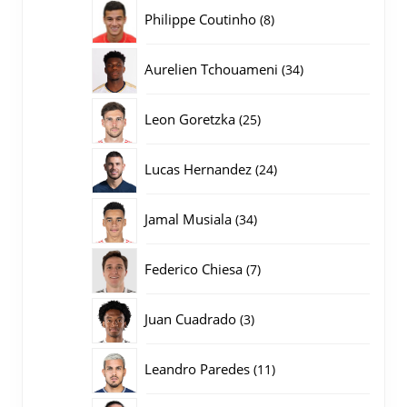
producten
8
Philippe Coutinho
8
producten
34
Aurelien Tchouameni
34
producten
25
Leon Goretzka
25
producten
24
Lucas Hernandez
24
producten
34
Jamal Musiala
34
producten
7
Federico Chiesa
7
producten
3
Juan Cuadrado
3
producten
11
Leandro Paredes
11
producten