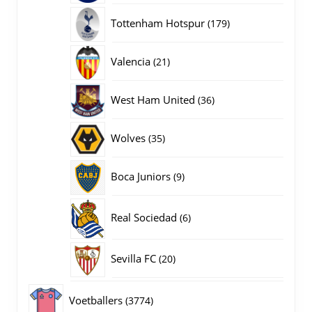
producten
179
Tottenham Hotspur
179
producten
21
Valencia
21
producten
36
West Ham United
36
producten
35
Wolves
35
producten
9
Boca Juniors
9
producten
6
Real Sociedad
6
producten
20
Sevilla FC
20
producten
3774
Voetballers
3774