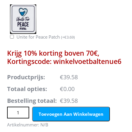
Unite for Peace Patch
(
+
€
3.69
)
Krijg 10% korting boven 70€,
Kortingscode: winkelvoetbaltenue6
Productprijs:
€39.58
Totaal opties:
€0.00
Bestelling totaal:
€39.58
Portugal Keeper Uit tenue Kids WK 2026 Lange Mouwen
Toevoegen Aan Winkelwagen
(+ broek) aantal
Artikelnummer:
N/B