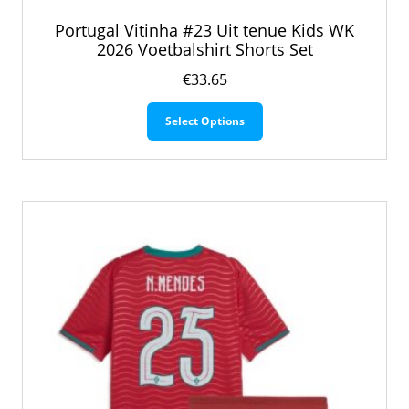
Portugal Vitinha #23 Uit tenue Kids WK
2026 Voetbalshirt Shorts Set
€
33.65
Dit
Select Options
product
heeft
meerdere
variaties.
Deze
optie
kan
gekozen
worden
op
de
productpagina