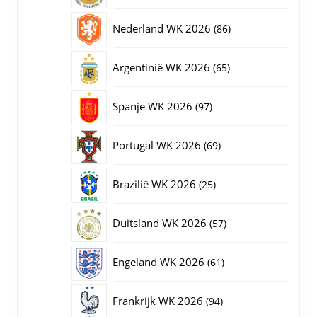
producten
86
Nederland WK 2026
86
producten
65
Argentinië WK 2026
65
producten
97
Spanje WK 2026
97
producten
69
Portugal WK 2026
69
producten
25
Brazilië WK 2026
25
producten
57
Duitsland WK 2026
57
producten
61
Engeland WK 2026
61
producten
94
Frankrijk WK 2026
94