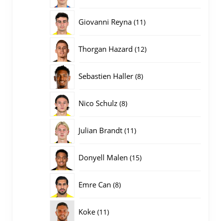
producten
11
Giovanni Reyna
11
producten
12
Thorgan Hazard
12
producten
8
Sebastien Haller
8
producten
8
Nico Schulz
8
producten
11
Julian Brandt
11
producten
15
Donyell Malen
15
producten
8
Emre Can
8
producten
11
Koke
11