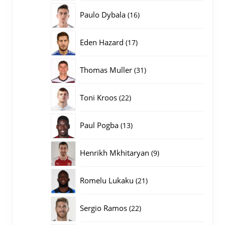
producten
16
Paulo Dybala
16
producten
17
Eden Hazard
17
producten
31
Thomas Muller
31
producten
22
Toni Kroos
22
producten
13
Paul Pogba
13
producten
9
Henrikh Mkhitaryan
9
producten
21
Romelu Lukaku
21
producten
22
Sergio Ramos
22