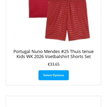
Portugal Nuno Mendes #25 Thuis tenue
Kids WK 2026 Voetbalshirt Shorts Set
€
33.65
Dit
Select Options
product
heeft
meerdere
variaties.
Deze
optie