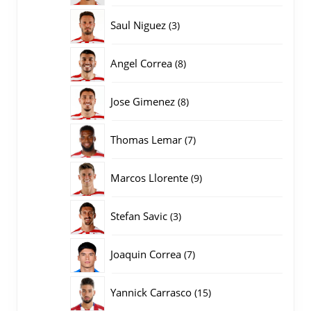
producten
3
Saul Niguez
3
producten
8
Angel Correa
8
producten
8
Jose Gimenez
8
producten
7
Thomas Lemar
7
producten
9
Marcos Llorente
9
producten
3
Stefan Savic
3
producten
7
Joaquin Correa
7
producten
15
Yannick Carrasco
15