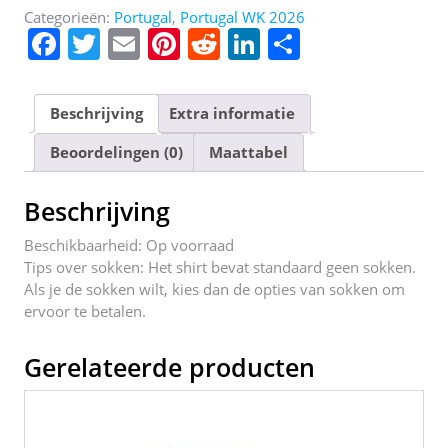
Categorieën:
Portugal
,
Portugal WK 2026
F
T
E
Pi
R
Li
D
a
w
m
nt
e
n
el
c
itt
ai
er
d
k
e
Beschrijving
Extra informatie
e
er
l
e
di
e
n
Beoordelingen (0)
Maattabel
b
st
t
dI
o
n
Beschrijving
o
Beschikbaarheid: Op voorraad
k
Tips over sokken: Het shirt bevat standaard geen sokken.
Als je de sokken wilt, kies dan de opties van sokken om
ervoor te betalen.
Gerelateerde producten