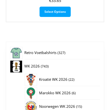
€
33.65
Dit
Select Options
product
heeft
meerdere
variaties.
Deze
optie
kan
gekozen
327
Retro Voetbalshirts
327
worden
op
producten
743
WK 2026
743
de
productpagina
producten
22
Kroatië WK 2026
22
producten
6
Marokko WK 2026
6
producten
15
Noorwegen WK 2026
15