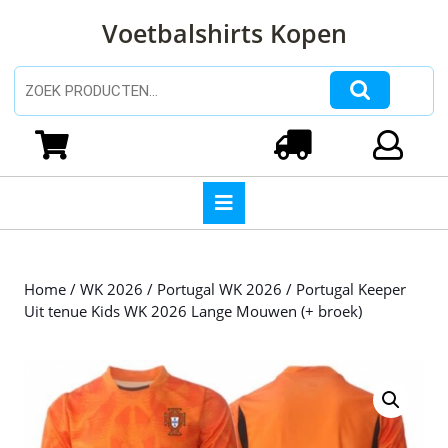
Ga
Voetbalshirts Kopen
naar
de
inhoud
Zoeken naar:
Ga
naar
Winkelwagen
Login
de
inhoud
Open
knop
Home
/
WK 2026
/
Portugal WK 2026
/ Portugal Keeper
Uit tenue Kids WK 2026 Lange Mouwen (+ broek)