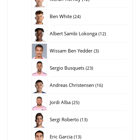
producten
24
Ben White
24
producten
12
Albert Sambi Lokonga
12
producten
3
Wissam Ben Yedder
3
producten
23
Sergio Busquets
23
producten
16
Andreas Christensen
16
producten
25
Jordi Alba
25
producten
13
Sergi Roberto
13
producten
13
Eric Garcia
13