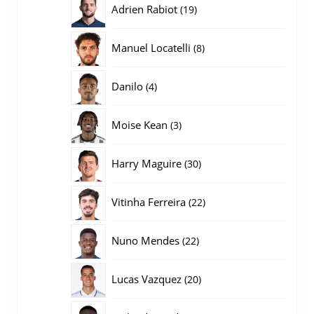
19
Adrien Rabiot
19
producten
8
Manuel Locatelli
8
producten
4
Danilo
4
producten
3
Moise Kean
3
producten
30
Harry Maguire
30
producten
22
Vitinha Ferreira
22
producten
22
Nuno Mendes
22
producten
20
Lucas Vazquez
20
producten