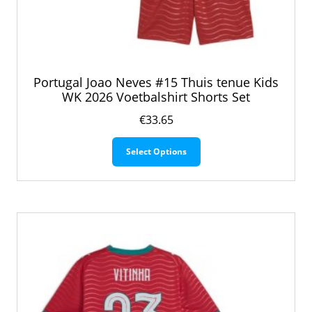
Portugal Joao Neves #15 Thuis tenue Kids
WK 2026 Voetbalshirt Shorts Set
€
33.65
Dit
Select Options
product
heeft
meerdere
variaties.
Deze
optie
kan
gekozen
worden
op
de