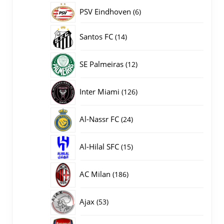
producten
PSV Eindhoven
6
6
producten
14
Santos FC
14
producten
12
SE Palmeiras
12
producten
126
Inter Miami
126
producten
24
Al-Nassr FC
24
producten
15
Al-Hilal SFC
15
producten
186
AC Milan
186
producten
53
Ajax
53
producten