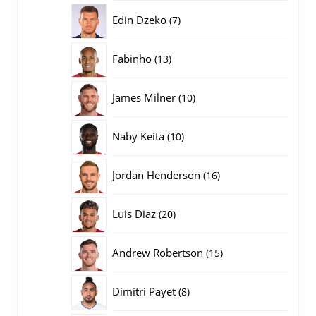
producten
7
Edin Dzeko
7
producten
13
Fabinho
13
producten
10
James Milner
10
producten
10
Naby Keita
10
producten
16
Jordan Henderson
16
producten
20
Luis Diaz
20
producten
15
Andrew Robertson
15
producten
8
Dimitri Payet
8