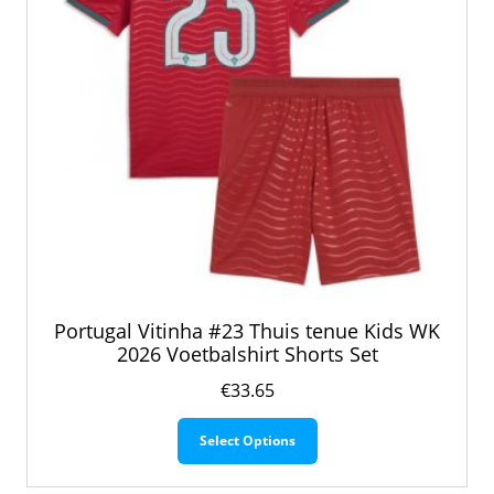
productpagina
Portugal Vitinha #23 Thuis tenue Kids WK
2026 Voetbalshirt Shorts Set
€
33.65
Dit
Select Options
product
heeft