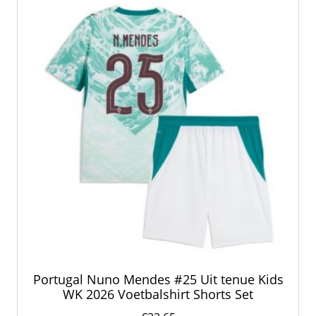
kan
gekozen
worden
op
de
productpagina
Portugal Nuno Mendes #25 Uit tenue Kids
WK 2026 Voetbalshirt Shorts Set