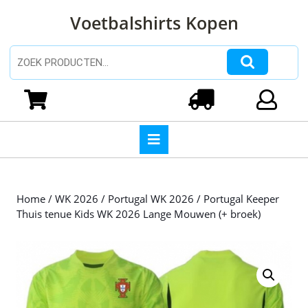
Ga
Voetbalshirts Kopen
naar
de
inhoud
Zoeken naar:
Ga
naar
Winkelwagen
Login
de
inhoud
Open
knop
Home
/
WK 2026
/
Portugal WK 2026
/ Portugal Keeper
Thuis tenue Kids WK 2026 Lange Mouwen (+ broek)