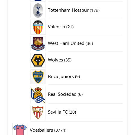
producten
179
Tottenham Hotspur
179
producten
21
Valencia
21
producten
36
West Ham United
36
producten
35
Wolves
35
producten
9
Boca Juniors
9
producten
6
Real Sociedad
6
producten
20
Sevilla FC
20
producten
3774
Voetballers
3774