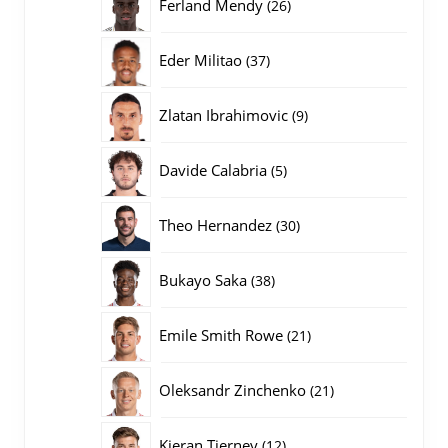
26
Ferland Mendy
26
producten
37
Eder Militao
37
producten
9
Zlatan Ibrahimovic
9
producten
5
Davide Calabria
5
producten
30
Theo Hernandez
30
producten
38
Bukayo Saka
38
producten
21
Emile Smith Rowe
21
producten
21
Oleksandr Zinchenko
21
producten
12
Kieran Tierney
12