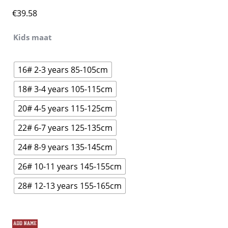
€
39.58
Kids maat
16# 2-3 years 85-105cm
18# 3-4 years 105-115cm
20# 4-5 years 115-125cm
22# 6-7 years 125-135cm
24# 8-9 years 135-145cm
26# 10-11 years 145-155cm
28# 12-13 years 155-165cm