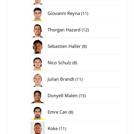
producten
11
Giovanni Reyna
11
producten
12
Thorgan Hazard
12
producten
8
Sebastien Haller
8
producten
8
Nico Schulz
8
producten
11
Julian Brandt
11
producten
15
Donyell Malen
15
producten
8
Emre Can
8
producten
11
Koke
11