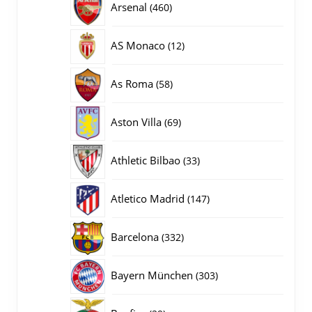
460
Arsenal
460
producten
12
AS Monaco
12
producten
58
As Roma
58
producten
69
Aston Villa
69
producten
33
Athletic Bilbao
33
producten
147
Atletico Madrid
147
producten
332
Barcelona
332
producten
303
Bayern München
303
producten
29