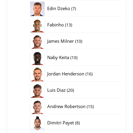
producten
7
Edin Dzeko
7
producten
13
Fabinho
13
producten
10
James Milner
10
producten
10
Naby Keita
10
producten
16
Jordan Henderson
16
producten
20
Luis Diaz
20
producten
15
Andrew Robertson
15
producten
8
Dimitri Payet
8