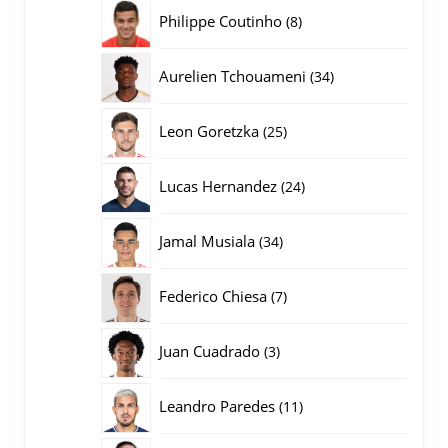
producten
8
Philippe Coutinho
8
producten
34
Aurelien Tchouameni
34
producten
25
Leon Goretzka
25
producten
24
Lucas Hernandez
24
producten
34
Jamal Musiala
34
producten
7
Federico Chiesa
7
producten
3
Juan Cuadrado
3
producten
11
Leandro Paredes
11
producten