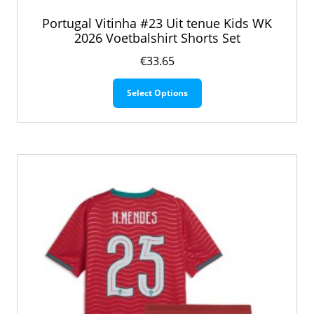
Portugal Vitinha #23 Uit tenue Kids WK
2026 Voetbalshirt Shorts Set
€
33.65
Dit
Select Options
product
heeft
meerdere
variaties.
Deze
optie
kan
gekozen
worden
op
de
productpagina