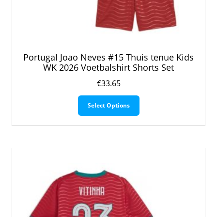
Portugal Joao Neves #15 Thuis tenue Kids
WK 2026 Voetbalshirt Shorts Set
€
33.65
Dit
Select Options
product
heeft
meerdere
variaties.
Deze
optie
kan
gekozen
worden
op
de