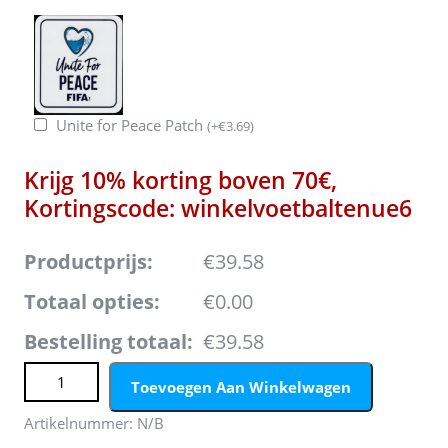
Unite for Peace Patch
(
+
€
3.69
)
Krijg 10% korting boven 70€,
Kortingscode: winkelvoetbaltenue6
Productprijs:
€39.58
Totaal opties:
€0.00
Bestelling totaal:
€39.58
Portugal Keeper Thuis tenue Kids WK 2026 Lange
Toevoegen Aan Winkelwagen
Mouwen (+ broek) aantal
Artikelnummer:
N/B