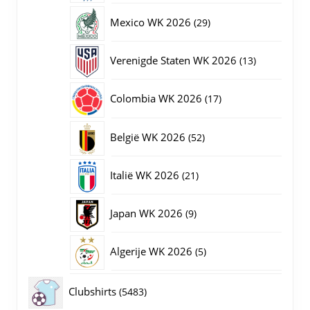
producten
29
Mexico WK 2026
29
producten
13
Verenigde Staten WK 2026
13
producten
17
Colombia WK 2026
17
producten
52
België WK 2026
52
producten
21
Italië WK 2026
21
producten
9
Japan WK 2026
9
producten
5
Algerije WK 2026
5
producten
5483
Clubshirts
5483