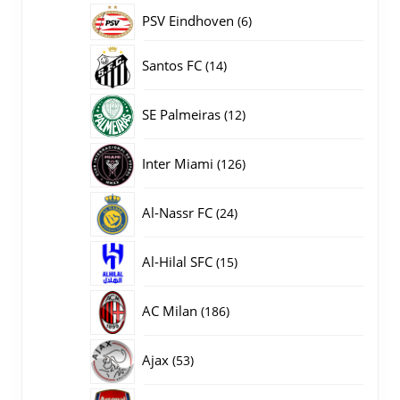
producten
PSV Eindhoven
6
6
producten
14
Santos FC
14
producten
12
SE Palmeiras
12
producten
126
Inter Miami
126
producten
24
Al-Nassr FC
24
producten
15
Al-Hilal SFC
15
producten
186
AC Milan
186
producten
53
Ajax
53
producten