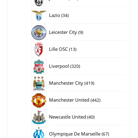
producten
34
Lazio
34
producten
9
Leicester City
9
producten
13
Lille OSC
13
producten
320
Liverpool
320
producten
419
Manchester City
419
producten
442
Manchester United
442
producten
40
Newcastle United
40
producten
67
Olympique De Marseille
67