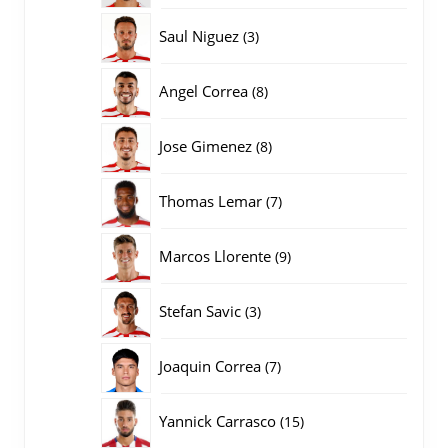
producten
3
Saul Niguez
3
producten
8
Angel Correa
8
producten
8
Jose Gimenez
8
producten
7
Thomas Lemar
7
producten
9
Marcos Llorente
9
producten
3
Stefan Savic
3
producten
7
Joaquin Correa
7
producten
15
Yannick Carrasco
15