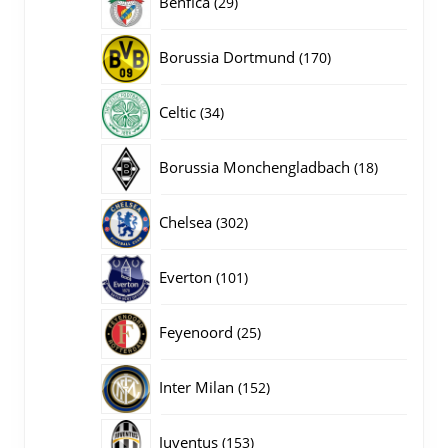
Benfica
29
producten
170
Borussia Dortmund
170
producten
34
Celtic
34
producten
18
Borussia Monchengladbach
18
producten
302
Chelsea
302
producten
101
Everton
101
producten
25
Feyenoord
25
producten
152
Inter Milan
152
producten
153
Juventus
153