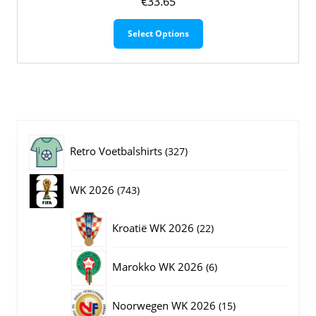
€
33.65
Dit
Select Options
product
heeft
meerdere
variaties.
Deze
optie
kan
gekozen
327
Retro Voetbalshirts
327
worden
op
producten
743
WK 2026
743
de
productpagina
producten
22
Kroatië WK 2026
22
producten
6
Marokko WK 2026
6
producten
15
Noorwegen WK 2026
15