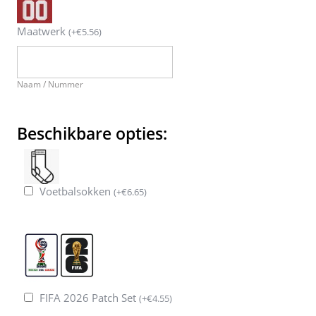
Maatwerk
(
+
€
5.56
)
Naam / Nummer
Beschikbare opties:
Voetbalsokken
(
+
€
6.65
)
FIFA 2026 Patch Set
(
+
€
4.55
)