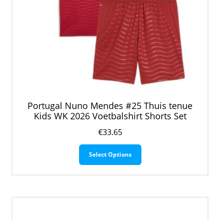
Portugal Nuno Mendes #25 Thuis tenue
Kids WK 2026 Voetbalshirt Shorts Set
€
33.65
Dit
Select Options
product
heeft
meerdere
variaties.
Deze
optie