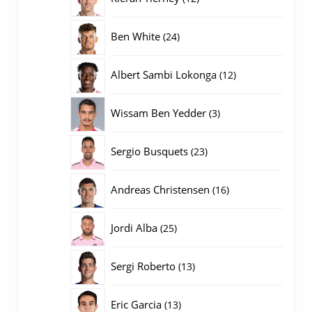
producten
24
Ben White
24
producten
12
Albert Sambi Lokonga
12
producten
3
Wissam Ben Yedder
3
producten
23
Sergio Busquets
23
producten
16
Andreas Christensen
16
producten
25
Jordi Alba
25
producten
13
Sergi Roberto
13
producten
13
Eric Garcia
13