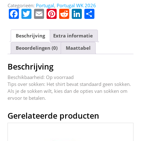
Categorieën:
Portugal
,
Portugal WK 2026
F
T
E
Pi
R
Li
D
a
w
m
nt
e
n
el
c
itt
ai
er
d
k
e
Beschrijving
Extra informatie
e
er
l
e
di
e
n
Beoordelingen (0)
Maattabel
b
st
t
dI
o
n
Beschrijving
o
Beschikbaarheid: Op voorraad
k
Tips over sokken: Het shirt bevat standaard geen sokken.
Als je de sokken wilt, kies dan de opties van sokken om
ervoor te betalen.
Gerelateerde producten