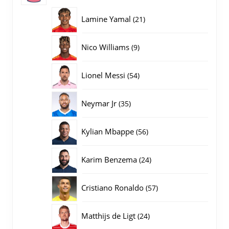
producten
21
Lamine Yamal
21
producten
9
Nico Williams
9
producten
54
Lionel Messi
54
producten
35
Neymar Jr
35
producten
56
Kylian Mbappe
56
producten
24
Karim Benzema
24
producten
57
Cristiano Ronaldo
57
producten
24
Matthijs de Ligt
24