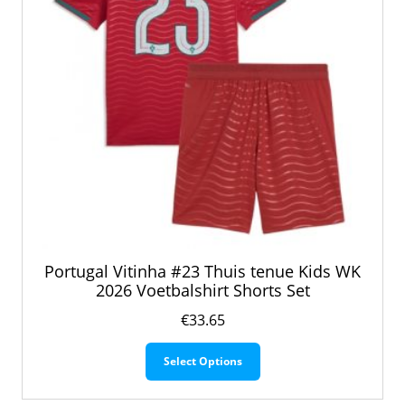
productpagina
Portugal Vitinha #23 Thuis tenue Kids WK
2026 Voetbalshirt Shorts Set
€
33.65
Dit
Select Options
product
heeft