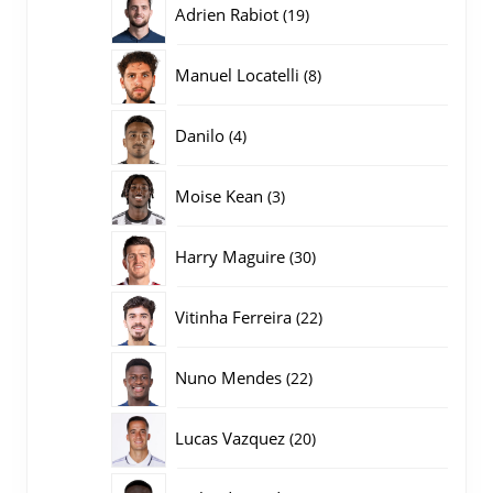
19
Adrien Rabiot
19
producten
8
Manuel Locatelli
8
producten
4
Danilo
4
producten
3
Moise Kean
3
producten
30
Harry Maguire
30
producten
22
Vitinha Ferreira
22
producten
22
Nuno Mendes
22
producten
20
Lucas Vazquez
20
producten