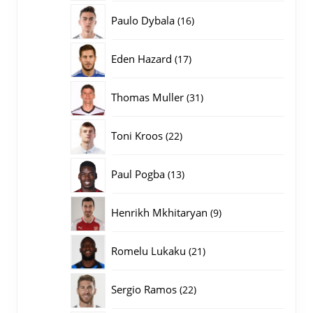
producten
16
Paulo Dybala
16
producten
17
Eden Hazard
17
producten
31
Thomas Muller
31
producten
22
Toni Kroos
22
producten
13
Paul Pogba
13
producten
9
Henrikh Mkhitaryan
9
producten
21
Romelu Lukaku
21
producten
22
Sergio Ramos
22