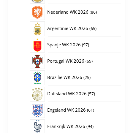
producten
86
Nederland WK 2026
86
producten
65
Argentinië WK 2026
65
producten
97
Spanje WK 2026
97
producten
69
Portugal WK 2026
69
producten
25
Brazilië WK 2026
25
producten
57
Duitsland WK 2026
57
producten
61
Engeland WK 2026
61
producten
94
Frankrijk WK 2026
94