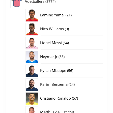
3774
Voetballers
3774
producten
21
Lamine Yamal
21
producten
9
Nico Williams
9
producten
54
Lionel Messi
54
producten
35
Neymar Jr
35
producten
56
Kylian Mbappe
56
producten
24
Karim Benzema
24
producten
57
Cristiano Ronaldo
57
producten
24
Matthijs de Ligt
24