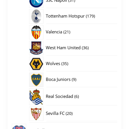
SSC Napoli
31
producten
179
Tottenham Hotspur
179
producten
21
Valencia
21
producten
36
West Ham United
36
producten
35
Wolves
35
producten
9
Boca Juniors
9
producten
6
Real Sociedad
6
producten
20
Sevilla FC
20
producten