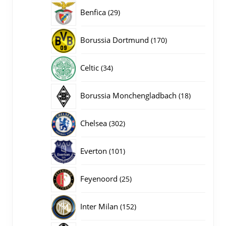
producten
29
Benfica
29
producten
170
Borussia Dortmund
170
producten
34
Celtic
34
producten
18
Borussia Monchengladbach
18
producten
302
Chelsea
302
producten
101
Everton
101
producten
25
Feyenoord
25
producten
152
Inter Milan
152