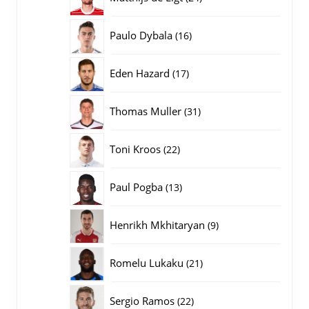
producten
16
Paulo Dybala
16
producten
17
Eden Hazard
17
producten
31
Thomas Muller
31
producten
22
Toni Kroos
22
producten
13
Paul Pogba
13
producten
9
Henrikh Mkhitaryan
9
producten
21
Romelu Lukaku
21
producten
22
Sergio Ramos
22