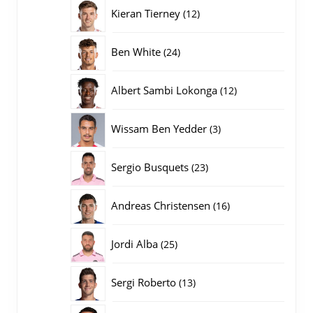
producten
12
Kieran Tierney
12
producten
24
Ben White
24
producten
12
Albert Sambi Lokonga
12
producten
3
Wissam Ben Yedder
3
producten
23
Sergio Busquets
23
producten
16
Andreas Christensen
16
producten
25
Jordi Alba
25
producten
13
Sergi Roberto
13
producten