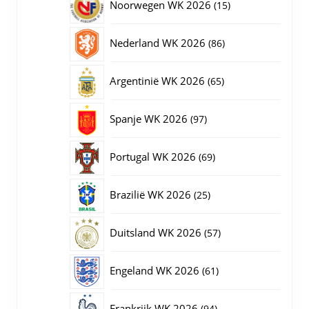
15
Noorwegen WK 2026
15
producten
86
Nederland WK 2026
86
producten
65
Argentinië WK 2026
65
producten
97
Spanje WK 2026
97
producten
69
Portugal WK 2026
69
producten
25
Brazilië WK 2026
25
producten
57
Duitsland WK 2026
57
producten
61
Engeland WK 2026
61
producten
94
Frankrijk WK 2026
94