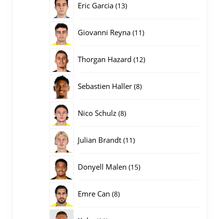
13
Eric Garcia
13
producten
11
Giovanni Reyna
11
producten
12
Thorgan Hazard
12
producten
8
Sebastien Haller
8
producten
8
Nico Schulz
8
producten
11
Julian Brandt
11
producten
15
Donyell Malen
15
producten
8
Emre Can
8
producten