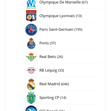
67
Olympique De Marseille
67
producten
10
Olympique Lyonnais
10
producten
195
Paris Saint-Germain
195
producten
37
Porto
37
producten
26
Real Betis
26
producten
33
RB Leipzig
33
producten
646
Real Madrid
646
producten
14
Sporting CP
14
producten
31