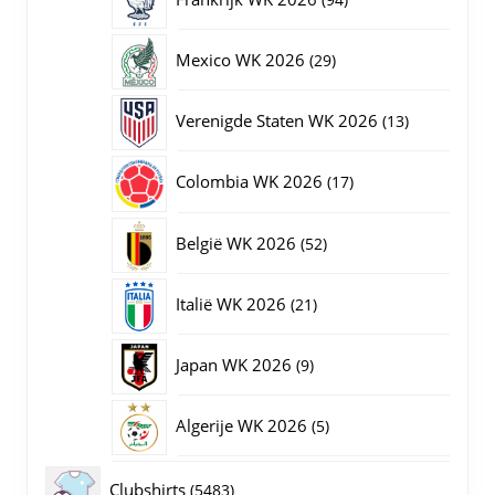
producten
29
Mexico WK 2026
29
producten
13
Verenigde Staten WK 2026
13
producten
17
Colombia WK 2026
17
producten
52
België WK 2026
52
producten
21
Italië WK 2026
21
producten
9
Japan WK 2026
9
producten
5
Algerije WK 2026
5
producten
5483
Clubshirts
5483