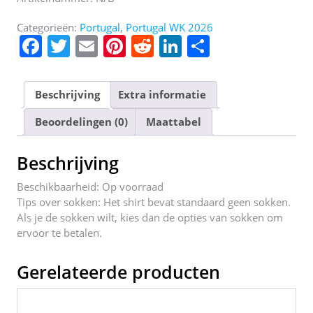
Categorieën:
Portugal
,
Portugal WK 2026
F
T
E
Pi
R
Li
D
a
w
m
nt
e
n
el
c
itt
ai
er
d
k
e
Beschrijving
Extra informatie
e
er
l
e
di
e
n
Beoordelingen (0)
Maattabel
b
st
t
dI
o
n
Beschrijving
o
Beschikbaarheid: Op voorraad
k
Tips over sokken: Het shirt bevat standaard geen sokken.
Als je de sokken wilt, kies dan de opties van sokken om
ervoor te betalen.
Gerelateerde producten