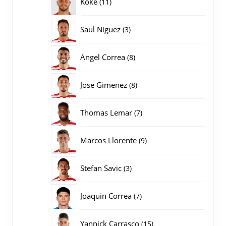
11
Koke
11
producten
3
Saul Niguez
3
producten
8
Angel Correa
8
producten
8
Jose Gimenez
8
producten
7
Thomas Lemar
7
producten
9
Marcos Llorente
9
producten
3
Stefan Savic
3
producten
7
Joaquin Correa
7
producten
15
Yannick Carrasco
15