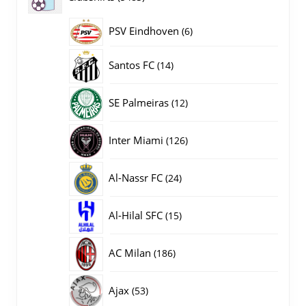
producten
PSV Eindhoven
6
6
producten
14
Santos FC
14
producten
12
SE Palmeiras
12
producten
126
Inter Miami
126
producten
24
Al-Nassr FC
24
producten
15
Al-Hilal SFC
15
producten
186
AC Milan
186
producten
53
Ajax
53