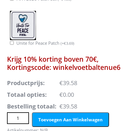
Unite for Peace Patch
(
+
€
3.69
)
Krijg 10% korting boven 70€,
Kortingscode: winkelvoetbaltenue6
Productprijs:
€39.58
Totaal opties:
€0.00
Bestelling totaal:
€39.58
Portugal Diogo Costa #1 Keeper Uit tenue Kids WK 2026
Toevoegen Aan Winkelwagen
Lange Mouwen (+ broek) aantal
Artikelnummer:
N/B