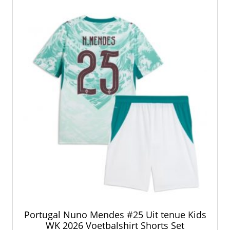
optie
kan
gekozen
worden
op
de
productpagina
Portugal Nuno Mendes #25 Uit tenue Kids
WK 2026 Voetbalshirt Shorts Set