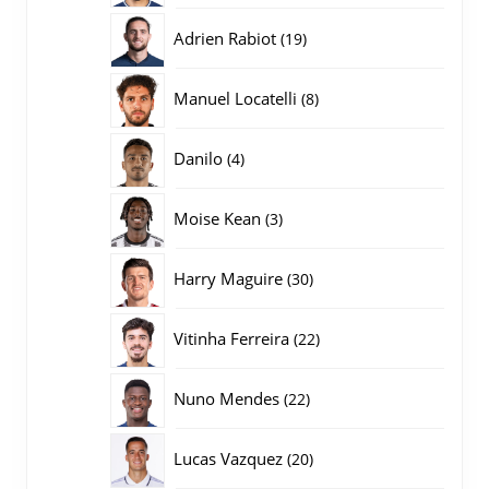
producten
19
Adrien Rabiot
19
producten
8
Manuel Locatelli
8
producten
4
Danilo
4
producten
3
Moise Kean
3
producten
30
Harry Maguire
30
producten
22
Vitinha Ferreira
22
producten
22
Nuno Mendes
22
producten
20
Lucas Vazquez
20