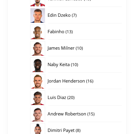
producten
7
Edin Dzeko
7
producten
13
Fabinho
13
producten
10
James Milner
10
producten
10
Naby Keita
10
producten
16
Jordan Henderson
16
producten
20
Luis Diaz
20
producten
15
Andrew Robertson
15
producten
8
Dimitri Payet
8