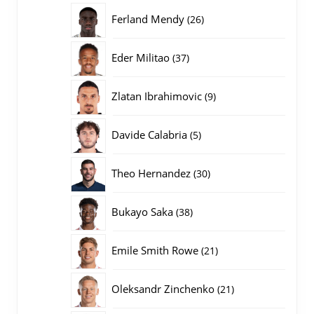
producten
26
Ferland Mendy
26
producten
37
Eder Militao
37
producten
9
Zlatan Ibrahimovic
9
producten
5
Davide Calabria
5
producten
30
Theo Hernandez
30
producten
38
Bukayo Saka
38
producten
21
Emile Smith Rowe
21
producten
21
Oleksandr Zinchenko
21