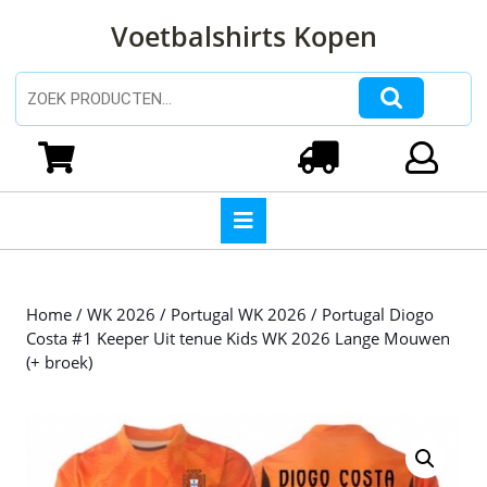
Ga
Voetbalshirts Kopen
naar
de
inhoud
Zoeken naar:
Ga
naar
Winkelwagen
Login
de
inhoud
Open
knop
Home
/
WK 2026
/
Portugal WK 2026
/ Portugal Diogo
Costa #1 Keeper Uit tenue Kids WK 2026 Lange Mouwen
(+ broek)