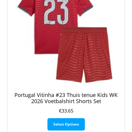
de
productpagina
Portugal Vitinha #23 Thuis tenue Kids WK
2026 Voetbalshirt Shorts Set
€
33.65
Dit
Select Options
product