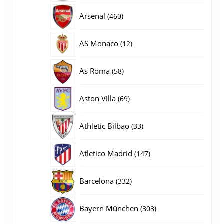
producten
460
Arsenal
460
producten
12
AS Monaco
12
producten
58
As Roma
58
producten
69
Aston Villa
69
producten
33
Athletic Bilbao
33
producten
147
Atletico Madrid
147
producten
332
Barcelona
332
producten
303
Bayern München
303