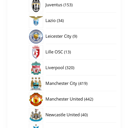
producten
153
Juventus
153
producten
34
Lazio
34
producten
9
Leicester City
9
producten
13
Lille OSC
13
producten
320
Liverpool
320
producten
419
Manchester City
419
producten
442
Manchester United
442
producten
40
Newcastle United
40
producten