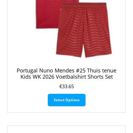
Portugal Nuno Mendes #25 Thuis tenue
Kids WK 2026 Voetbalshirt Shorts Set
€
33.65
Dit
Select Options
product
heeft
meerdere
variaties.
Deze