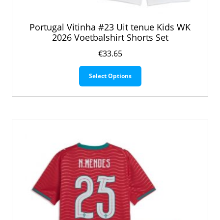
Portugal Vitinha #23 Uit tenue Kids WK
2026 Voetbalshirt Shorts Set
€
33.65
Dit
Select Options
product
heeft
meerdere
variaties.
Deze
optie
kan
gekozen
worden
op
de
productpagina