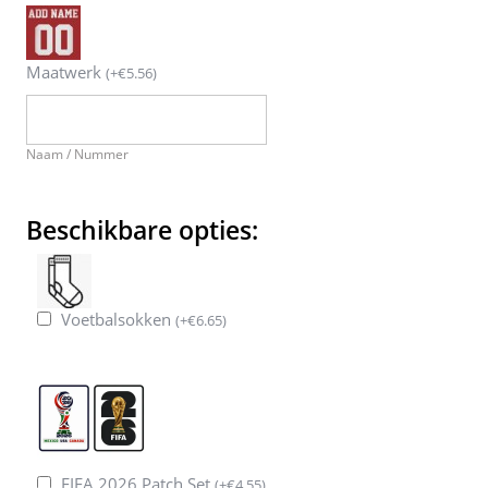
Maatwerk
(
+
€
5.56
)
Naam / Nummer
Beschikbare opties:
Voetbalsokken
(
+
€
6.65
)
FIFA 2026 Patch Set
(
+
€
4.55
)