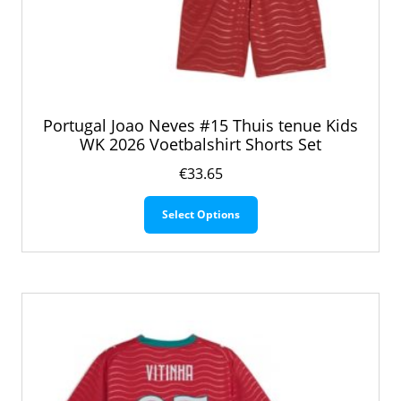
Portugal Joao Neves #15 Thuis tenue Kids
WK 2026 Voetbalshirt Shorts Set
€
33.65
Dit
Select Options
product
heeft
meerdere
variaties.
Deze
optie
kan
gekozen
worden
op