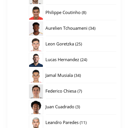
producten
8
Philippe Coutinho
8
producten
34
Aurelien Tchouameni
34
producten
25
Leon Goretzka
25
producten
24
Lucas Hernandez
24
producten
34
Jamal Musiala
34
producten
7
Federico Chiesa
7
producten
3
Juan Cuadrado
3
producten
11
Leandro Paredes
11