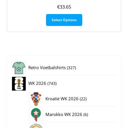
€
33.65
Dit
Select Options
product
heeft
meerdere
variaties.
Deze
optie
kan
gekozen
327
Retro Voetbalshirts
327
worden
op
producten
743
WK 2026
743
de
productpagina
producten
22
Kroatië WK 2026
22
producten
6
Marokko WK 2026
6
producten