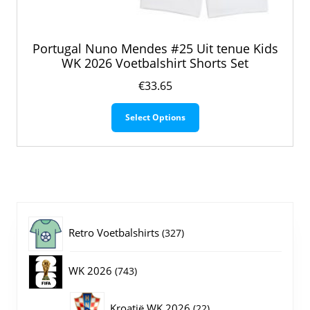
Portugal Nuno Mendes #25 Uit tenue Kids
WK 2026 Voetbalshirt Shorts Set
€
33.65
Dit
Select Options
product
heeft
meerdere
variaties.
Deze
optie
kan
gekozen
327
Retro Voetbalshirts
327
worden
op
producten
743
WK 2026
743
de
productpagina
producten
22
Kroatië WK 2026
22