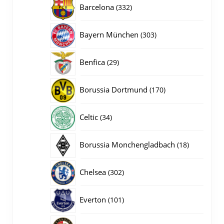
332
Barcelona
332
producten
303
Bayern München
303
producten
29
Benfica
29
producten
170
Borussia Dortmund
170
producten
34
Celtic
34
producten
18
Borussia Monchengladbach
18
producten
302
Chelsea
302
producten
101
Everton
101
producten