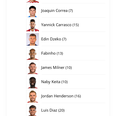
producten
7
Joaquin Correa
7
producten
15
Yannick Carrasco
15
producten
7
Edin Dzeko
7
producten
13
Fabinho
13
producten
10
James Milner
10
producten
10
Naby Keita
10
producten
16
Jordan Henderson
16
producten
20
Luis Diaz
20