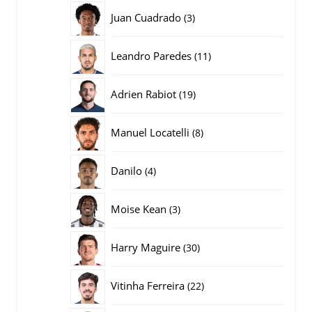
producten
3
Juan Cuadrado
3
producten
11
Leandro Paredes
11
producten
19
Adrien Rabiot
19
producten
8
Manuel Locatelli
8
producten
4
Danilo
4
producten
3
Moise Kean
3
producten
30
Harry Maguire
30
producten
22
Vitinha Ferreira
22