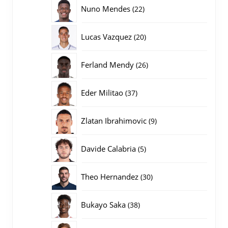
producten
22
Nuno Mendes
22
producten
20
Lucas Vazquez
20
producten
26
Ferland Mendy
26
producten
37
Eder Militao
37
producten
9
Zlatan Ibrahimovic
9
producten
5
Davide Calabria
5
producten
30
Theo Hernandez
30
producten
38
Bukayo Saka
38
producten