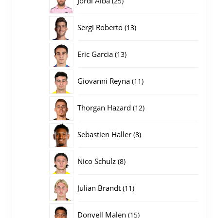
Jordi Alba
25
producten
13
Sergi Roberto
13
producten
13
Eric Garcia
13
producten
11
Giovanni Reyna
11
producten
12
Thorgan Hazard
12
producten
8
Sebastien Haller
8
producten
8
Nico Schulz
8
producten
11
Julian Brandt
11
producten
15
Donyell Malen
15