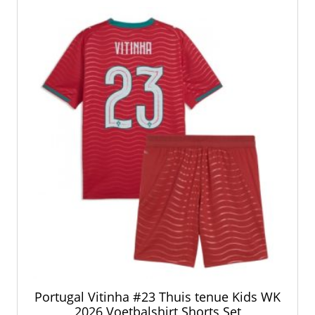
optie
kan
gekozen
worden
op
de
productpagina
Portugal Vitinha #23 Thuis tenue Kids WK
2026 Voetbalshirt Shorts Set