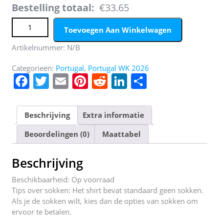
Bestelling totaal:
€33.65
Portugal Bruno Fernandes #8 Thuis tenue Kids WK 2026
Toevoegen Aan Winkelwagen
Voetbalshirt Shorts Set aantal
Artikelnummer:
N/B
Categorieën:
Portugal
,
Portugal WK 2026
F
T
E
Pi
R
Li
D
a
w
m
nt
e
n
el
c
itt
ai
er
d
k
e
Beschrijving
Extra informatie
e
er
l
e
di
e
n
Beoordelingen (0)
Maattabel
b
st
t
dI
o
n
Beschrijving
o
Beschikbaarheid: Op voorraad
k
Tips over sokken: Het shirt bevat standaard geen sokken.
Als je de sokken wilt, kies dan de opties van sokken om
ervoor te betalen.