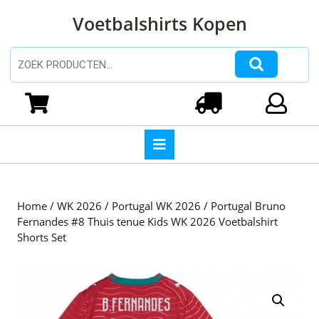
Ga
Voetbalshirts Kopen
naar
de
inhoud
Zoeken naar:
Ga
naar
Winkelwagen
Login
de
inhoud
Open
knop
Home
/
WK 2026
/
Portugal WK 2026
/ Portugal Bruno
Fernandes #8 Thuis tenue Kids WK 2026 Voetbalshirt
Shorts Set