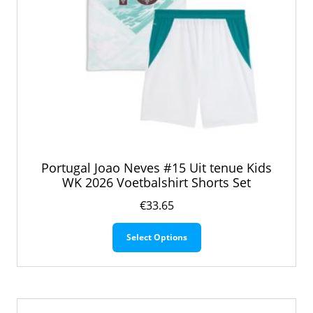
Portugal Joao Neves #15 Uit tenue Kids
WK 2026 Voetbalshirt Shorts Set
€
33.65
Dit
Select Options
product
heeft
meerdere
variaties.
Deze