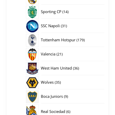
producten
14
Sporting CP
14
producten
31
SSC Napoli
31
producten
179
Tottenham Hotspur
179
producten
21
Valencia
21
producten
36
West Ham United
36
producten
35
Wolves
35
producten
9
Boca Juniors
9
producten
6
Real Sociedad
6