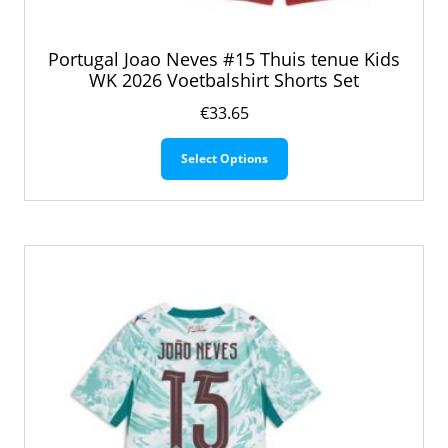
Portugal Joao Neves #15 Thuis tenue Kids
WK 2026 Voetbalshirt Shorts Set
€
33.65
Dit
Select Options
product
heeft
meerdere
variaties.
Deze
optie
kan
gekozen
worden
op
de
productpagina