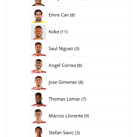
producten
8
Emre Can
8
producten
11
Koke
11
producten
3
Saul Niguez
3
producten
8
Angel Correa
8
producten
8
Jose Gimenez
8
producten
7
Thomas Lemar
7
producten
9
Marcos Llorente
9
producten
3
Stefan Savic
3