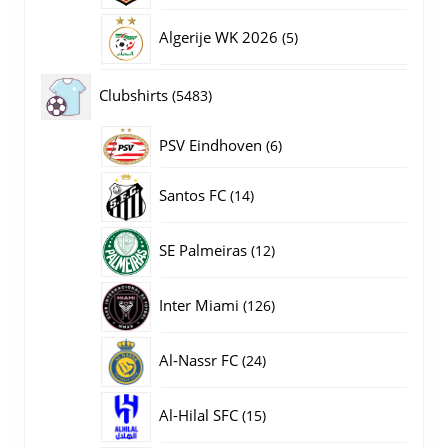
producten
5
Algerije WK 2026
5
producten
5483
Clubshirts
5483
producten
PSV Eindhoven
6
6
producten
14
Santos FC
14
producten
12
SE Palmeiras
12
producten
126
Inter Miami
126
producten
24
Al-Nassr FC
24
producten
15
Al-Hilal SFC
15