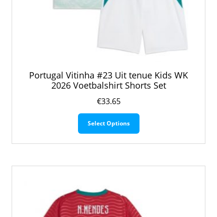
Portugal Vitinha #23 Uit tenue Kids WK
2026 Voetbalshirt Shorts Set
€
33.65
Dit
Select Options
product
heeft
meerdere
variaties.
Deze
optie
kan
gekozen
worden