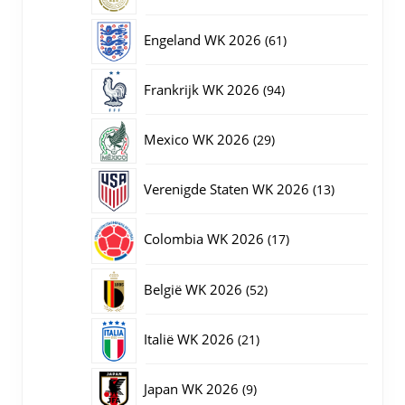
producten
61
Engeland WK 2026
61
producten
94
Frankrijk WK 2026
94
producten
29
Mexico WK 2026
29
producten
13
Verenigde Staten WK 2026
13
producten
17
Colombia WK 2026
17
producten
52
België WK 2026
52
producten
21
Italië WK 2026
21
producten
9
Japan WK 2026
9