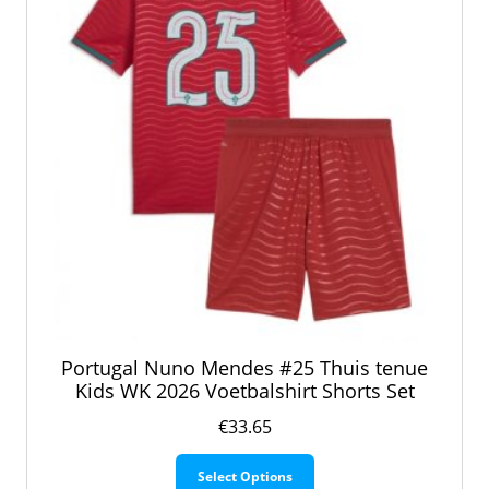
op
de
productpagina
Portugal Nuno Mendes #25 Thuis tenue
Kids WK 2026 Voetbalshirt Shorts Set
€
33.65
Dit
Select Options
product