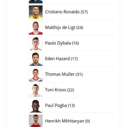
producten
57
Cristiano Ronaldo
57
producten
24
Matthijs de Ligt
24
producten
16
Paulo Dybala
16
producten
17
Eden Hazard
17
producten
31
Thomas Muller
31
producten
22
Toni Kroos
22
producten
13
Paul Pogba
13
producten
9
Henrikh Mkhitaryan
9