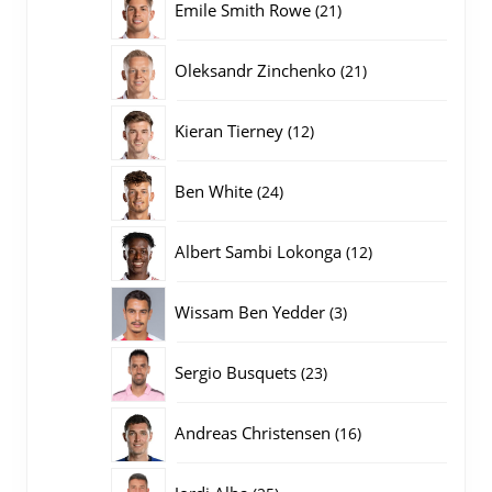
21
Emile Smith Rowe
21
producten
21
Oleksandr Zinchenko
21
producten
12
Kieran Tierney
12
producten
24
Ben White
24
producten
12
Albert Sambi Lokonga
12
producten
3
Wissam Ben Yedder
3
producten
23
Sergio Busquets
23
producten
16
Andreas Christensen
16
producten
25