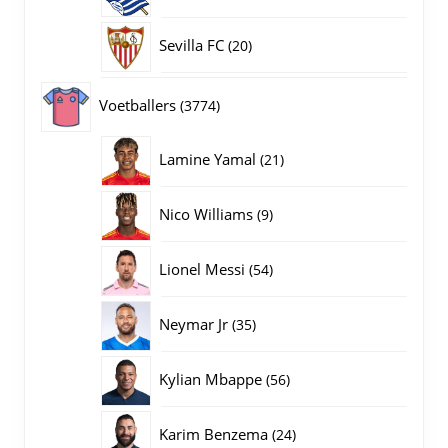
producten
20
Sevilla FC
20
producten
3774
Voetballers
3774
producten
21
Lamine Yamal
21
producten
9
Nico Williams
9
producten
54
Lionel Messi
54
producten
35
Neymar Jr
35
producten
56
Kylian Mbappe
56
producten
24
Karim Benzema
24