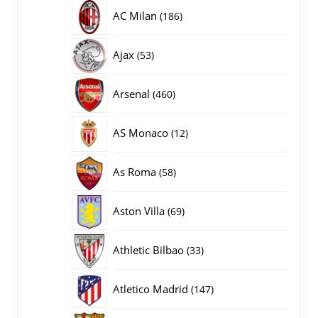
producten
186
AC Milan
186
producten
53
Ajax
53
producten
460
Arsenal
460
producten
12
AS Monaco
12
producten
58
As Roma
58
producten
69
Aston Villa
69
producten
33
Athletic Bilbao
33
producten
147
Atletico Madrid
147
producten