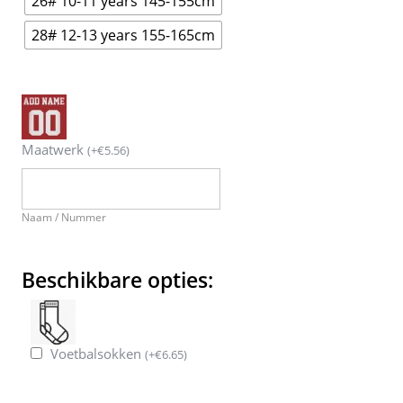
26# 10-11 years 145-155cm
28# 12-13 years 155-165cm
Maatwerk
(
+
€
5.56
)
Naam / Nummer
Beschikbare opties:
Voetbalsokken
(
+
€
6.65
)