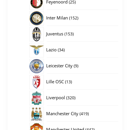
25
Feyenoord
25
producten
152
Inter Milan
152
producten
153
Juventus
153
producten
34
Lazio
34
producten
9
Leicester City
9
producten
13
Lille OSC
13
producten
320
Liverpool
320
producten
419
Manchester City
419
producten
442
Manchester United
442