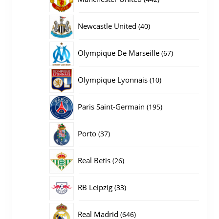
producten
40
Newcastle United
40
producten
67
Olympique De Marseille
67
producten
10
Olympique Lyonnais
10
producten
195
Paris Saint-Germain
195
producten
37
Porto
37
producten
26
Real Betis
26
producten
33
RB Leipzig
33
producten
646
Real Madrid
646