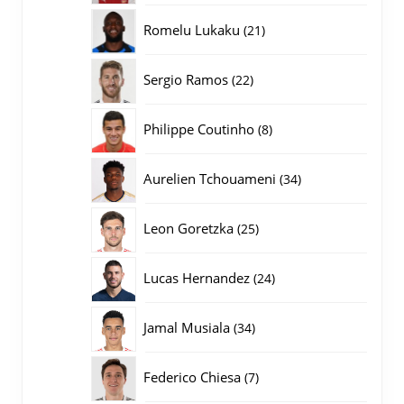
producten
21
Romelu Lukaku
21
producten
22
Sergio Ramos
22
producten
8
Philippe Coutinho
8
producten
34
Aurelien Tchouameni
34
producten
25
Leon Goretzka
25
producten
24
Lucas Hernandez
24
producten
34
Jamal Musiala
34
producten
7
Federico Chiesa
7