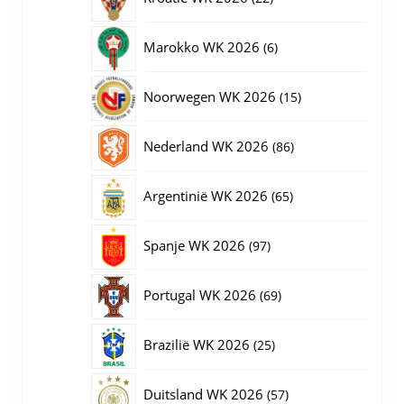
producten
6
Marokko WK 2026
6
producten
15
Noorwegen WK 2026
15
producten
86
Nederland WK 2026
86
producten
65
Argentinië WK 2026
65
producten
97
Spanje WK 2026
97
producten
69
Portugal WK 2026
69
producten
25
Brazilië WK 2026
25
producten
57
Duitsland WK 2026
57