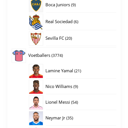
producten
9
Boca Juniors
9
producten
6
Real Sociedad
6
producten
20
Sevilla FC
20
producten
3774
Voetballers
3774
producten
21
Lamine Yamal
21
producten
9
Nico Williams
9
producten
54
Lionel Messi
54
producten
35
Neymar Jr
35