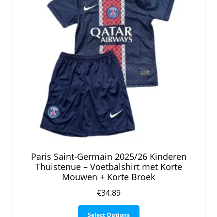
worden
op
de
productpagina
Paris Saint-Germain 2025/26 Kinderen
Thuistenue – Voetbalshirt met Korte
Mouwen + Korte Broek
€
34.89
Dit
Select Options