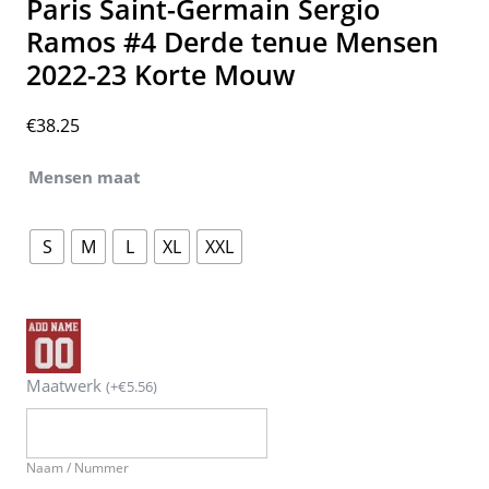
Paris Saint-Germain Sergio
Ramos #4 Derde tenue Mensen
2022-23 Korte Mouw
€
38.25
Mensen maat
S
M
L
XL
XXL
Maatwerk
(
+
€
5.56
)
Naam / Nummer