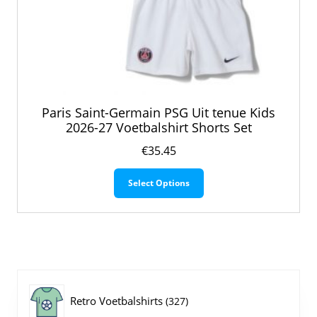
Paris Saint-Germain PSG Uit tenue Kids
2026-27 Voetbalshirt Shorts Set
€
35.45
Dit
Select Options
product
heeft
meerdere
variaties.
Deze
optie
kan
gekozen
327
Retro Voetbalshirts
327
worden