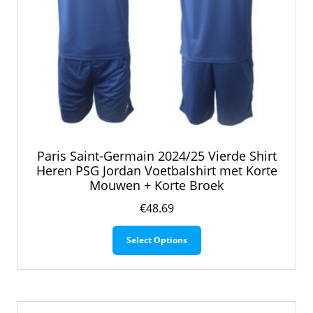
Paris Saint-Germain 2024/25 Vierde Shirt
Heren PSG Jordan Voetbalshirt met Korte
Mouwen + Korte Broek
€
48.69
Dit
Select Options
product
heeft
meerdere
variaties.
Deze