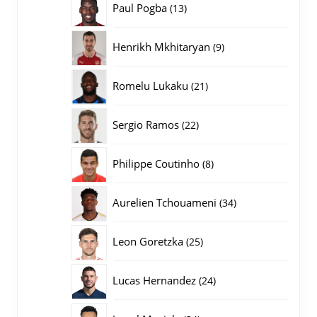
13
Paul Pogba
13
producten
9
Henrikh Mkhitaryan
9
producten
21
Romelu Lukaku
21
producten
22
Sergio Ramos
22
producten
8
Philippe Coutinho
8
producten
34
Aurelien Tchouameni
34
producten
25
Leon Goretzka
25
producten
24
Lucas Hernandez
24
producten