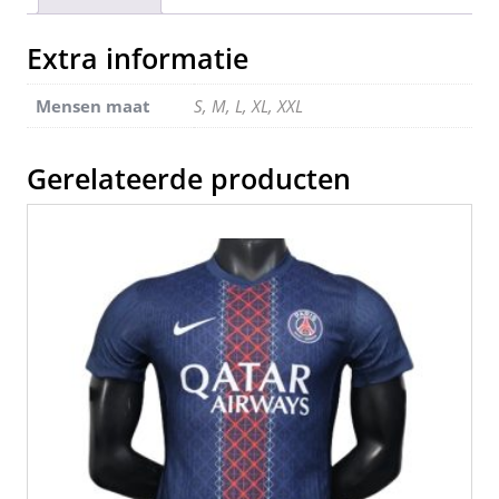
b
st
t
dI
o
n
Extra informatie
o
Mensen maat
S, M, L, XL, XXL
k
Gerelateerde producten