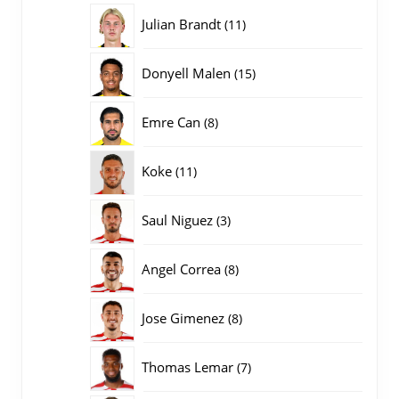
producten
11
Julian Brandt
11
producten
15
Donyell Malen
15
producten
8
Emre Can
8
producten
11
Koke
11
producten
3
Saul Niguez
3
producten
8
Angel Correa
8
producten
8
Jose Gimenez
8
producten
7
Thomas Lemar
7