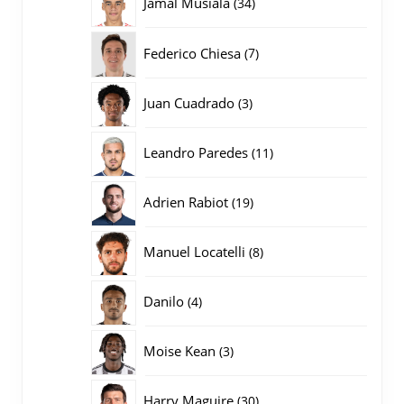
34
Jamal Musiala
34
producten
7
Federico Chiesa
7
producten
3
Juan Cuadrado
3
producten
11
Leandro Paredes
11
producten
19
Adrien Rabiot
19
producten
8
Manuel Locatelli
8
producten
4
Danilo
4
producten
3
Moise Kean
3
producten
30
Harry Maguire
30