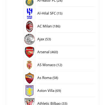
Al-Nassr FC
24
producten
15
Al-Hilal SFC
15
producten
186
AC Milan
186
producten
53
Ajax
53
producten
460
Arsenal
460
producten
12
AS Monaco
12
producten
58
As Roma
58
producten
69
Aston Villa
69
producten
33
Athletic Bilbao
33