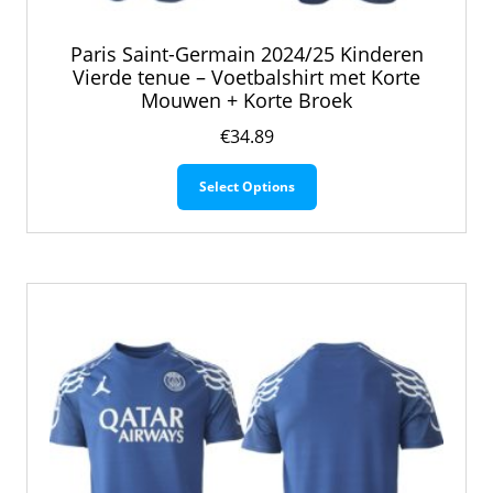
Paris Saint-Germain 2024/25 Kinderen
Vierde tenue – Voetbalshirt met Korte
Mouwen + Korte Broek
€
34.89
Dit
Select Options
product
heeft
meerdere
variaties.
Deze
optie
kan
gekozen
worden
op
de
productpagina