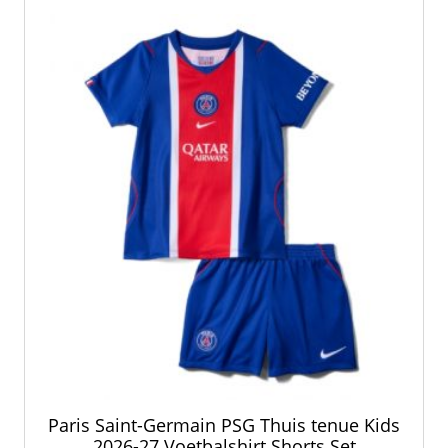
optie
kan
gekozen
worden
op
de
productpagina
Paris Saint-Germain PSG Thuis tenue Kids
2026-27 Voetbalshirt Shorts Set