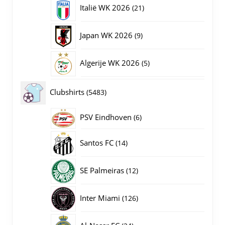
producten
21
Italië WK 2026
21
producten
9
Japan WK 2026
9
producten
5
Algerije WK 2026
5
producten
5483
Clubshirts
5483
producten
PSV Eindhoven
6
6
producten
14
Santos FC
14
producten
12
SE Palmeiras
12
producten
126
Inter Miami
126
producten
24