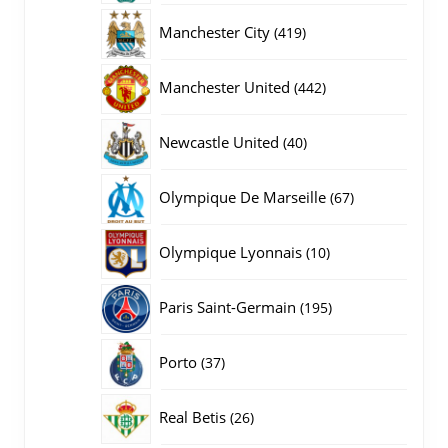
producten
419
Manchester City
419
producten
442
Manchester United
442
producten
40
Newcastle United
40
producten
67
Olympique De Marseille
67
producten
10
Olympique Lyonnais
10
producten
195
Paris Saint-Germain
195
producten
37
Porto
37
producten
26
Real Betis
26