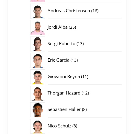
producten
16
Andreas Christensen
16
producten
25
Jordi Alba
25
producten
13
Sergi Roberto
13
producten
13
Eric Garcia
13
producten
11
Giovanni Reyna
11
producten
12
Thorgan Hazard
12
producten
8
Sebastien Haller
8
producten
8
Nico Schulz
8