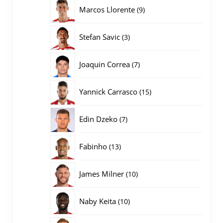
producten
9
Marcos Llorente
9
producten
3
Stefan Savic
3
producten
7
Joaquin Correa
7
producten
15
Yannick Carrasco
15
producten
7
Edin Dzeko
7
producten
13
Fabinho
13
producten
10
James Milner
10
producten
10
Naby Keita
10
producten