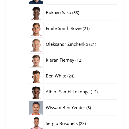
producten
38
Bukayo Saka
38
producten
21
Emile Smith Rowe
21
producten
21
Oleksandr Zinchenko
21
producten
12
Kieran Tierney
12
producten
24
Ben White
24
producten
12
Albert Sambi Lokonga
12
producten
3
Wissam Ben Yedder
3
producten
23
Sergio Busquets
23