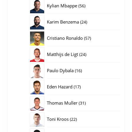
producten
56
Kylian Mbappe
56
producten
24
Karim Benzema
24
producten
57
Cristiano Ronaldo
57
producten
24
Matthijs de Ligt
24
producten
16
Paulo Dybala
16
producten
17
Eden Hazard
17
producten
31
Thomas Muller
31
producten
22
Toni Kroos
22
producten