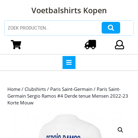
Ga
Voetbalshirts Kopen
naar
de
inhoud
Zoeken naar:
Ga
naar
Winkelwagen
Login
de
inhoud
Open
knop
Home
/
Clubshirts
/
Paris Saint-Germain
/ Paris Saint-
Germain Sergio Ramos #4 Derde tenue Mensen 2022-23
Korte Mouw