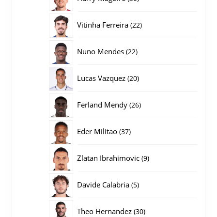
producten
22
Vitinha Ferreira
22
producten
22
Nuno Mendes
22
producten
20
Lucas Vazquez
20
producten
26
Ferland Mendy
26
producten
37
Eder Militao
37
producten
9
Zlatan Ibrahimovic
9
producten
5
Davide Calabria
5
producten
30
Theo Hernandez
30