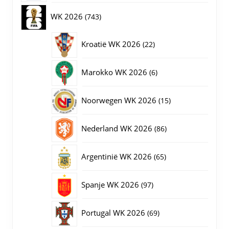
op
producten
743
WK 2026
743
de
productpagina
producten
22
Kroatië WK 2026
22
producten
6
Marokko WK 2026
6
producten
15
Noorwegen WK 2026
15
producten
86
Nederland WK 2026
86
producten
65
Argentinië WK 2026
65
producten
97
Spanje WK 2026
97
producten
69
Portugal WK 2026
69