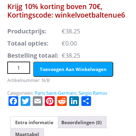
Krijg 10% korting boven 70€,
Kortingscode: winkelvoetbaltenue6
Productprijs:
€38.25
Totaal opties:
€0.00
Bestelling totaal:
€38.25
Paris Saint-Germain Sergio Ramos #4 Derde tenue
Toevoegen Aan Winkelwagen
Mensen 2022-23 Korte Mouw aantal
Artikelnummer:
N/B
Categorieën:
Paris Saint-Germain
,
Sergio Ramos
F
T
E
Pi
R
Li
D
a
w
m
nt
e
n
el
c
itt
ai
er
d
k
e
Extra informatie
Beoordelingen (0)
e
er
l
e
di
e
n
Maattabel