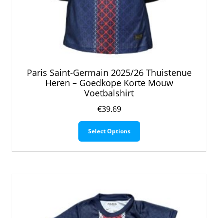
Paris Saint-Germain 2025/26 Thuistenue
Heren – Goedkope Korte Mouw
Voetbalshirt
€
39.69
Dit
Select Options
product
heeft
meerdere
variaties.
Deze
optie
kan
gekozen