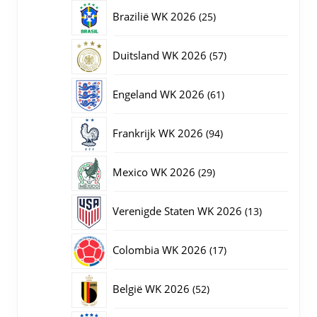
producten
25
Brazilië WK 2026
25
producten
57
Duitsland WK 2026
57
producten
61
Engeland WK 2026
61
producten
94
Frankrijk WK 2026
94
producten
29
Mexico WK 2026
29
producten
13
Verenigde Staten WK 2026
13
producten
17
Colombia WK 2026
17
producten
52
België WK 2026
52