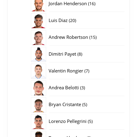
16
Jordan Henderson
16
producten
20
Luis Diaz
20
producten
15
Andrew Robertson
15
producten
8
Dimitri Payet
8
producten
7
Valentin Rongier
7
producten
3
Andrea Belotti
3
producten
5
Bryan Cristante
5
producten
5
Lorenzo Pellegrini
5
producten