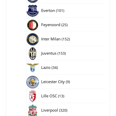
producten
101
Everton
101
producten
25
Feyenoord
25
producten
152
Inter Milan
152
producten
153
Juventus
153
producten
34
Lazio
34
producten
9
Leicester City
9
producten
13
Lille OSC
13
producten
320
Liverpool
320