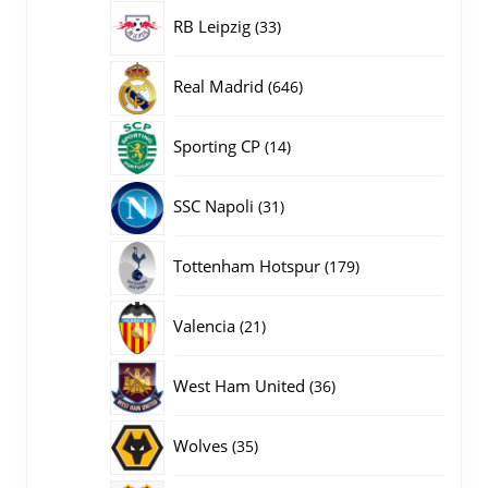
producten
33
RB Leipzig
33
producten
646
Real Madrid
646
producten
14
Sporting CP
14
producten
31
SSC Napoli
31
producten
179
Tottenham Hotspur
179
producten
21
Valencia
21
producten
36
West Ham United
36
producten
35
Wolves
35