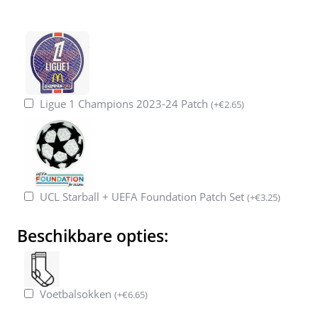
Ligue 1 Champions 2023-24 Patch
(
+
€
2.65
)
UCL Starball + UEFA Foundation Patch Set
(
+
€
3.25
)
Beschikbare opties:
Voetbalsokken
(
+
€
6.65
)