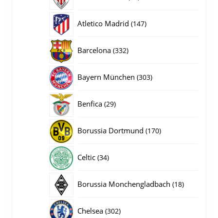
producten
147
Atletico Madrid
147
producten
332
Barcelona
332
producten
303
Bayern München
303
producten
29
Benfica
29
producten
170
Borussia Dortmund
170
producten
34
Celtic
34
producten
18
Borussia Monchengladbach
18
producten
302
Chelsea
302