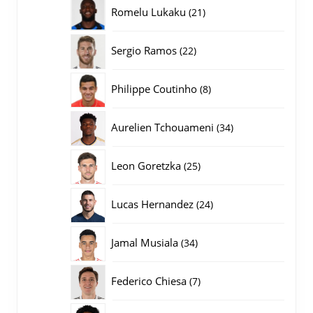
producten
21
Romelu Lukaku
21
producten
22
Sergio Ramos
22
producten
8
Philippe Coutinho
8
producten
34
Aurelien Tchouameni
34
producten
25
Leon Goretzka
25
producten
24
Lucas Hernandez
24
producten
34
Jamal Musiala
34
producten
7
Federico Chiesa
7
producten