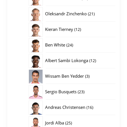
producten
21
Oleksandr Zinchenko
21
producten
12
Kieran Tierney
12
producten
24
Ben White
24
producten
12
Albert Sambi Lokonga
12
producten
3
Wissam Ben Yedder
3
producten
23
Sergio Busquets
23
producten
16
Andreas Christensen
16
producten
25
Jordi Alba
25