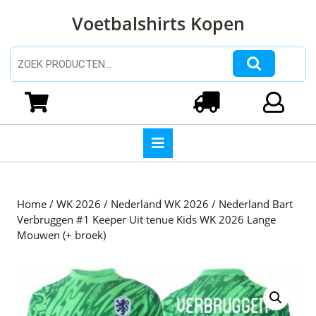
Ga
Voetbalshirts Kopen
naar
de
inhoud
Zoeken naar:
Ga
naar
Winkelwagen
Login
de
inhoud
Open
knop
Home
/
WK 2026
/
Nederland WK 2026
/ Nederland Bart
Verbruggen #1 Keeper Uit tenue Kids WK 2026 Lange
Mouwen (+ broek)