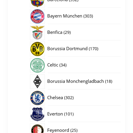
producten
303
Bayern München
303
producten
29
Benfica
29
producten
170
Borussia Dortmund
170
producten
34
Celtic
34
producten
18
Borussia Monchengladbach
18
producten
302
Chelsea
302
producten
101
Everton
101
producten
25
Feyenoord
25