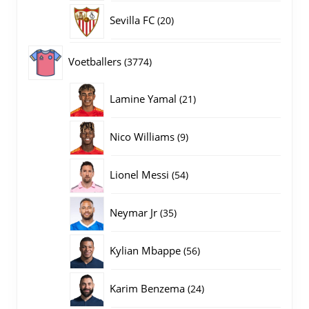
producten
20
Sevilla FC
20
producten
3774
Voetballers
3774
producten
21
Lamine Yamal
21
producten
9
Nico Williams
9
producten
54
Lionel Messi
54
producten
35
Neymar Jr
35
producten
56
Kylian Mbappe
56
producten
24
Karim Benzema
24