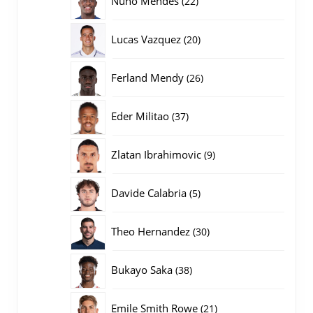
Nuno Mendes
22
producten
20
Lucas Vazquez
20
producten
26
Ferland Mendy
26
producten
37
Eder Militao
37
producten
9
Zlatan Ibrahimovic
9
producten
5
Davide Calabria
5
producten
30
Theo Hernandez
30
producten
38
Bukayo Saka
38
producten
21
Emile Smith Rowe
21