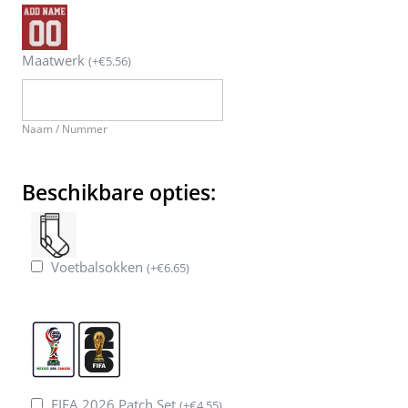
Maatwerk
(
+
€
5.56
)
Naam / Nummer
Beschikbare opties:
Voetbalsokken
(
+
€
6.65
)
FIFA 2026 Patch Set
(
+
€
4.55
)