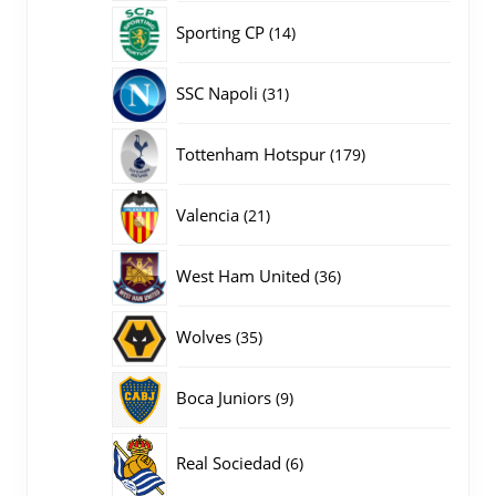
producten
14
Sporting CP
14
producten
31
SSC Napoli
31
producten
179
Tottenham Hotspur
179
producten
21
Valencia
21
producten
36
West Ham United
36
producten
35
Wolves
35
producten
9
Boca Juniors
9
producten
6
Real Sociedad
6