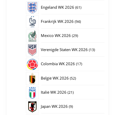
producten
61
Engeland WK 2026
61
producten
94
Frankrijk WK 2026
94
producten
29
Mexico WK 2026
29
producten
13
Verenigde Staten WK 2026
13
producten
17
Colombia WK 2026
17
producten
52
België WK 2026
52
producten
21
Italië WK 2026
21
producten
9
Japan WK 2026
9