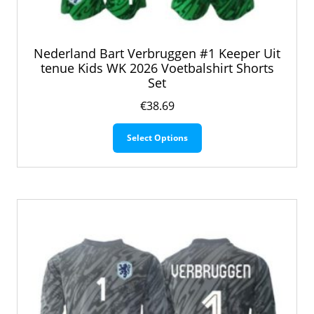
Nederland Bart Verbruggen #1 Keeper Uit
tenue Kids WK 2026 Voetbalshirt Shorts
Set
€
38.69
Dit
Select Options
product
heeft
meerdere
variaties.
Deze
optie
kan
gekozen
worden
op
de
productpagina