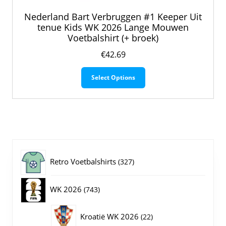
Nederland Bart Verbruggen #1 Keeper Uit
tenue Kids WK 2026 Lange Mouwen
Voetbalshirt (+ broek)
€
42.69
Dit
Select Options
product
heeft
meerdere
variaties.
Deze
optie
kan
gekozen
327
Retro Voetbalshirts
327
worden
op
producten
743
WK 2026
743
de
productpagina
producten
22
Kroatië WK 2026
22