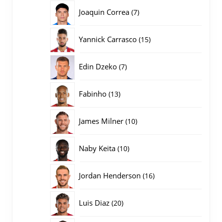
producten
7
Joaquin Correa
7
producten
15
Yannick Carrasco
15
producten
7
Edin Dzeko
7
producten
13
Fabinho
13
producten
10
James Milner
10
producten
10
Naby Keita
10
producten
16
Jordan Henderson
16
producten
20
Luis Diaz
20