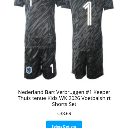
de
productpagina
Nederland Bart Verbruggen #1 Keeper
Thuis tenue Kids WK 2026 Voetbalshirt
Shorts Set
€
38.69
Dit
Select Options