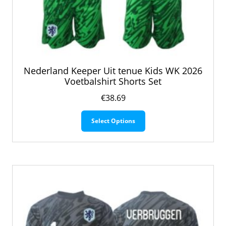
Nederland Keeper Uit tenue Kids WK 2026
Voetbalshirt Shorts Set
€
38.69
Dit
Select Options
product
heeft
meerdere
variaties.
Deze
optie
kan
gekozen
worden
op