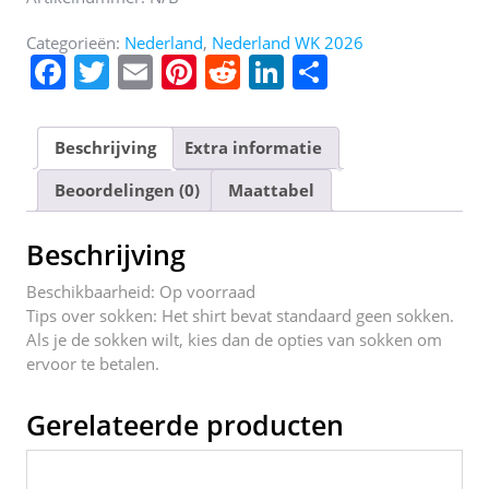
Categorieën:
Nederland
,
Nederland WK 2026
F
T
E
Pi
R
Li
D
a
w
m
nt
e
n
el
c
itt
ai
er
d
k
e
Beschrijving
Extra informatie
e
er
l
e
di
e
n
Beoordelingen (0)
Maattabel
b
st
t
dI
o
n
Beschrijving
o
Beschikbaarheid: Op voorraad
k
Tips over sokken: Het shirt bevat standaard geen sokken.
Als je de sokken wilt, kies dan de opties van sokken om
ervoor te betalen.
Gerelateerde producten