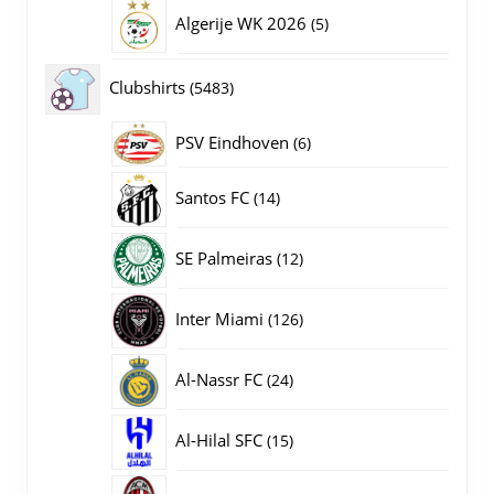
producten
5
Algerije WK 2026
5
producten
5483
Clubshirts
5483
producten
PSV Eindhoven
6
6
producten
14
Santos FC
14
producten
12
SE Palmeiras
12
producten
126
Inter Miami
126
producten
24
Al-Nassr FC
24
producten
15
Al-Hilal SFC
15
producten