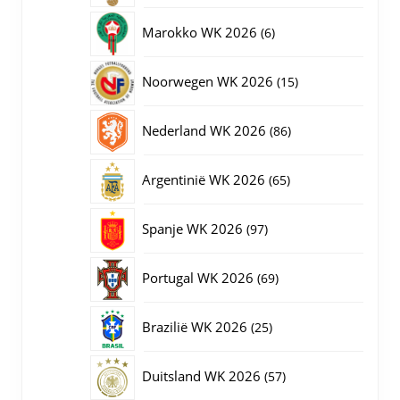
producten
6
Marokko WK 2026
6
producten
15
Noorwegen WK 2026
15
producten
86
Nederland WK 2026
86
producten
65
Argentinië WK 2026
65
producten
97
Spanje WK 2026
97
producten
69
Portugal WK 2026
69
producten
25
Brazilië WK 2026
25
producten
57
Duitsland WK 2026
57