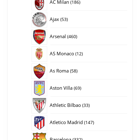
186
AC Milan
186
producten
53
Ajax
53
producten
460
Arsenal
460
producten
12
AS Monaco
12
producten
58
As Roma
58
producten
69
Aston Villa
69
producten
33
Athletic Bilbao
33
producten
147
Atletico Madrid
147
producten
332
Barcelona
332