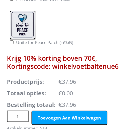
Unite for Peace Patch
(
+
€
3.69
)
Krijg 10% korting boven 70€,
Kortingscode: winkelvoetbaltenue6
Productprijs:
€37.96
Totaal opties:
€0.00
Bestelling totaal:
€37.96
Nederland Bart Verbruggen #1 Keeper Uit tenue Kids WK
Toevoegen Aan Winkelwagen
2026 Lange Mouwen (+ broek) aantal
Artikelnummer:
N/B