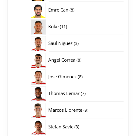
producten
8
Emre Can
8
producten
11
Koke
11
producten
3
Saul Niguez
3
producten
8
Angel Correa
8
producten
8
Jose Gimenez
8
producten
7
Thomas Lemar
7
producten
9
Marcos Llorente
9
producten
3
Stefan Savic
3