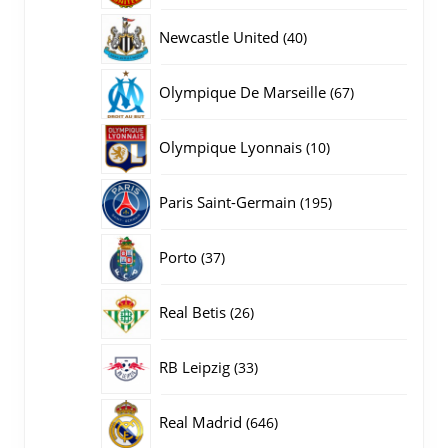
producten
40
Newcastle United
40
producten
67
Olympique De Marseille
67
producten
10
Olympique Lyonnais
10
producten
195
Paris Saint-Germain
195
producten
37
Porto
37
producten
26
Real Betis
26
producten
33
RB Leipzig
33
producten
646
Real Madrid
646