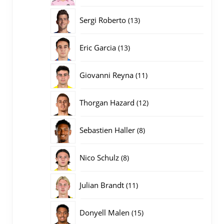
producten
13
Sergi Roberto
13
producten
13
Eric Garcia
13
producten
11
Giovanni Reyna
11
producten
12
Thorgan Hazard
12
producten
8
Sebastien Haller
8
producten
8
Nico Schulz
8
producten
11
Julian Brandt
11
producten
15
Donyell Malen
15