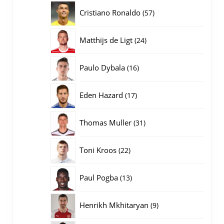
producten
57
Cristiano Ronaldo
57
producten
24
Matthijs de Ligt
24
producten
16
Paulo Dybala
16
producten
17
Eden Hazard
17
producten
31
Thomas Muller
31
producten
22
Toni Kroos
22
producten
13
Paul Pogba
13
producten
9
Henrikh Mkhitaryan
9