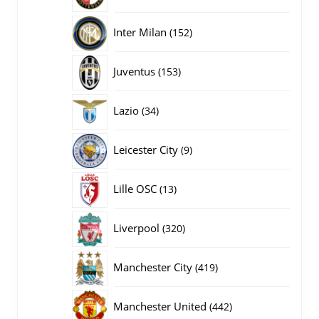
producten
152
Inter Milan
152
producten
153
Juventus
153
producten
34
Lazio
34
producten
9
Leicester City
9
producten
13
Lille OSC
13
producten
320
Liverpool
320
producten
419
Manchester City
419
producten
442
Manchester United
442