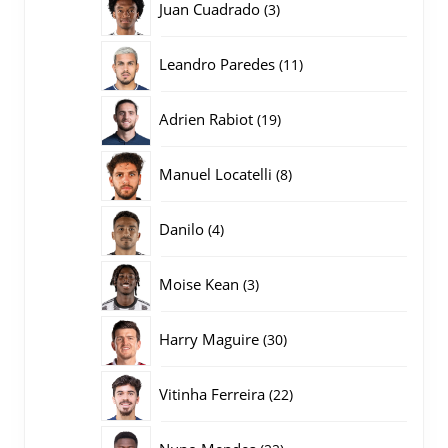
3
Juan Cuadrado
3
producten
11
Leandro Paredes
11
producten
19
Adrien Rabiot
19
producten
8
Manuel Locatelli
8
producten
4
Danilo
4
producten
3
Moise Kean
3
producten
30
Harry Maguire
30
producten
22
Vitinha Ferreira
22
producten
22