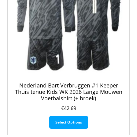
Nederland Bart Verbruggen #1 Keeper
Thuis tenue Kids WK 2026 Lange Mouwen
Voetbalshirt (+ broek)
€
42.69
Dit
Select Options
product
heeft