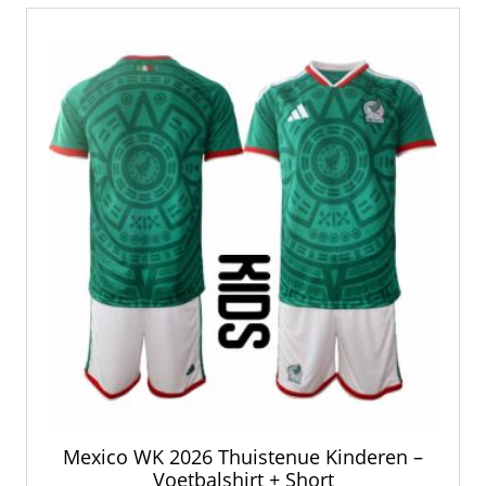
Deze
optie
kan
gekozen
worden
op
de
productpagina
Mexico WK 2026 Thuistenue Kinderen –
Voetbalshirt + Short