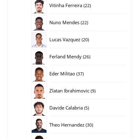
producten
22
Vitinha Ferreira
22
producten
22
Nuno Mendes
22
producten
20
Lucas Vazquez
20
producten
26
Ferland Mendy
26
producten
37
Eder Militao
37
producten
9
Zlatan Ibrahimovic
9
producten
5
Davide Calabria
5
producten
30
Theo Hernandez
30
producten