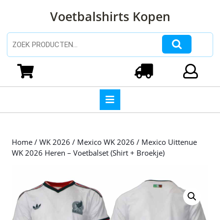
Ga
Voetbalshirts Kopen
naar
de
inhoud
Zoeken naar:
Ga
naar
Winkelwagen
Login
de
inhoud
Open
knop
Home
/
WK 2026
/
Mexico WK 2026
/ Mexico Uittenue
WK 2026 Heren – Voetbalset (Shirt + Broekje)