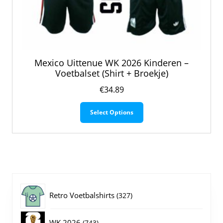
Mexico Uittenue WK 2026 Kinderen –
Voetbalset (Shirt + Broekje)
€
34.89
Dit
Select Options
product
heeft
meerdere
variaties.
Deze
optie
kan
gekozen
327
Retro Voetbalshirts
327
worden
op
producten
743
WK 2026
743