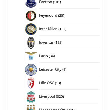
101
Everton
101
producten
25
Feyenoord
25
producten
152
Inter Milan
152
producten
153
Juventus
153
producten
34
Lazio
34
producten
9
Leicester City
9
producten
13
Lille OSC
13
producten
320
Liverpool
320
producten
419
Manchester City
419