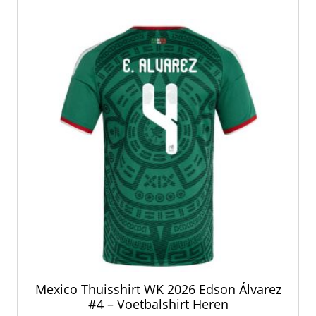
Deze
optie
kan
gekozen
worden
op
de
productpagina
Mexico Thuisshirt WK 2026 Edson Álvarez
#4 – Voetbalshirt Heren