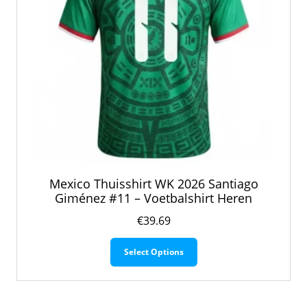
productpagina
Mexico Thuisshirt WK 2026 Santiago
Giménez #11 – Voetbalshirt Heren
€
39.69
Dit
Select Options
product
heeft
meerdere
variaties.