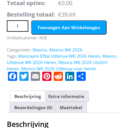
Totaal opties:
€0.00
Bestelling totaal:
€39.69
Mexico Uittenue WK 2026 Heren - Voetbalset (Shirt +
Toevoegen Aan Winkelwagen
Broekje) aantal
Artikelnummer:
N/B
Categorieën:
Mexico
,
Mexico WK 2026
Tags:
Mexicaans Elftal Uittenue WK 2026 Heren
,
Mexico
Uittenue WK 2026 Heren
,
Mexico WK 2026 Uitshirt
Heren
,
Mexico WK 2026 Uittenue voor Heren
F
T
E
Pi
R
Li
D
a
w
m
nt
e
n
el
c
itt
ai
er
d
k
e
Beschrijving
Extra informatie
e
er
l
e
di
e
n
Beoordelingen (0)
Maattabel
b
st
t
dI
o
n
Beschrijving