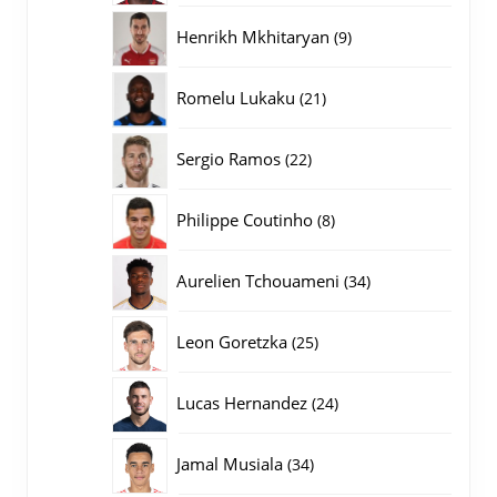
producten
9
Henrikh Mkhitaryan
9
producten
21
Romelu Lukaku
21
producten
22
Sergio Ramos
22
producten
8
Philippe Coutinho
8
producten
34
Aurelien Tchouameni
34
producten
25
Leon Goretzka
25
producten
24
Lucas Hernandez
24
producten
34
Jamal Musiala
34