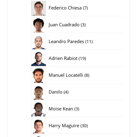
producten
7
Federico Chiesa
7
producten
3
Juan Cuadrado
3
producten
11
Leandro Paredes
11
producten
19
Adrien Rabiot
19
producten
8
Manuel Locatelli
8
producten
4
Danilo
4
producten
3
Moise Kean
3
producten
30
Harry Maguire
30