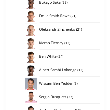
38
Bukayo Saka
38
producten
21
Emile Smith Rowe
21
producten
21
Oleksandr Zinchenko
21
producten
12
Kieran Tierney
12
producten
24
Ben White
24
producten
12
Albert Sambi Lokonga
12
producten
3
Wissam Ben Yedder
3
producten
23
Sergio Busquets
23
producten
16