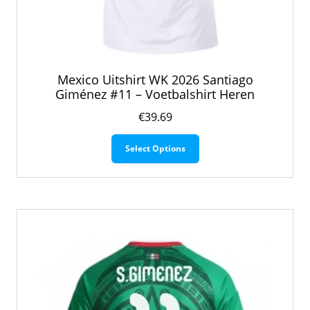
Mexico Uitshirt WK 2026 Santiago
Giménez #11 – Voetbalshirt Heren
€
39.69
Dit
Select Options
product
heeft
meerdere
variaties.
Deze
optie
kan
gekozen
worden
op
de