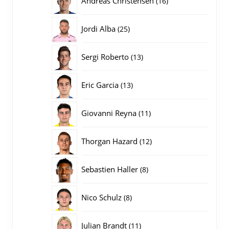
Andreas Christensen
16
producten
25
Jordi Alba
25
producten
13
Sergi Roberto
13
producten
13
Eric Garcia
13
producten
11
Giovanni Reyna
11
producten
12
Thorgan Hazard
12
producten
8
Sebastien Haller
8
producten
8
Nico Schulz
8
producten
11
Julian Brandt
11