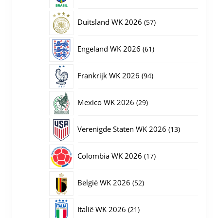
producten
57
Duitsland WK 2026
57
producten
61
Engeland WK 2026
61
producten
94
Frankrijk WK 2026
94
producten
29
Mexico WK 2026
29
producten
13
Verenigde Staten WK 2026
13
producten
17
Colombia WK 2026
17
producten
52
België WK 2026
52
producten
21
Italië WK 2026
21