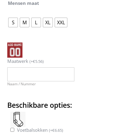
Mensen maat
S
M
L
XL
XXL
Maatwerk
(
+
€
5.56
)
Naam / Nummer
Beschikbare opties:
Voetbalsokken
(
+
€
6.65
)