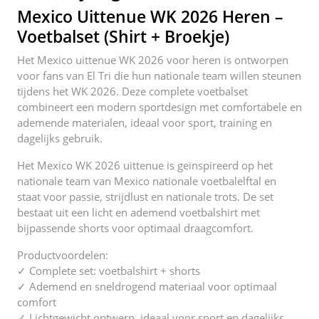
o
Mexico Uittenue WK 2026 Heren –
k
Voetbalset (Shirt + Broekje)
Het Mexico uittenue WK 2026 voor heren is ontworpen
voor fans van El Tri die hun nationale team willen steunen
tijdens het WK 2026. Deze complete voetbalset
combineert een modern sportdesign met comfortabele en
ademende materialen, ideaal voor sport, training en
dagelijks gebruik.
Het Mexico WK 2026 uittenue is geïnspireerd op het
nationale team van Mexico nationale voetbalelftal en
staat voor passie, strijdlust en nationale trots. De set
bestaat uit een licht en ademend voetbalshirt met
bijpassende shorts voor optimaal draagcomfort.
Productvoordelen:
✓ Complete set: voetbalshirt + shorts
✓ Ademend en sneldrogend materiaal voor optimaal
comfort
✓ Lichtgewicht ontwerp, ideaal voor sport en dagelijks