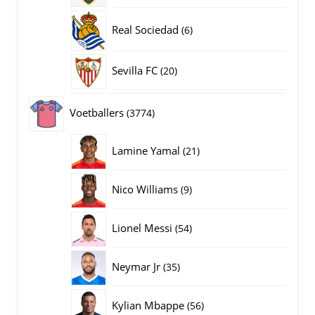
producten
6
Real Sociedad
6
producten
20
Sevilla FC
20
producten
3774
Voetballers
3774
producten
21
Lamine Yamal
21
producten
9
Nico Williams
9
producten
54
Lionel Messi
54
producten
35
Neymar Jr
35
producten
56
Kylian Mbappe
56