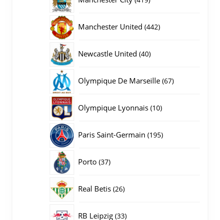
producten
442
Manchester United
442
producten
40
Newcastle United
40
producten
67
Olympique De Marseille
67
producten
10
Olympique Lyonnais
10
producten
195
Paris Saint-Germain
195
producten
37
Porto
37
producten
26
Real Betis
26
producten
33
RB Leipzig
33