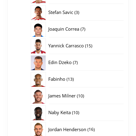
producten
3
Stefan Savic
3
producten
7
Joaquin Correa
7
producten
15
Yannick Carrasco
15
producten
7
Edin Dzeko
7
producten
13
Fabinho
13
producten
10
James Milner
10
producten
10
Naby Keita
10
producten
16
Jordan Henderson
16