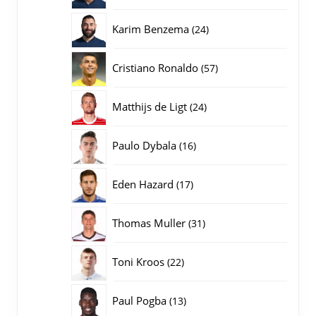
producten
24
Karim Benzema
24
producten
57
Cristiano Ronaldo
57
producten
24
Matthijs de Ligt
24
producten
16
Paulo Dybala
16
producten
17
Eden Hazard
17
producten
31
Thomas Muller
31
producten
22
Toni Kroos
22
producten
13
Paul Pogba
13