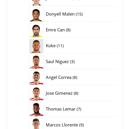
producten
15
Donyell Malen
15
producten
8
Emre Can
8
producten
11
Koke
11
producten
3
Saul Niguez
3
producten
8
Angel Correa
8
producten
8
Jose Gimenez
8
producten
7
Thomas Lemar
7
producten
9
Marcos Llorente
9