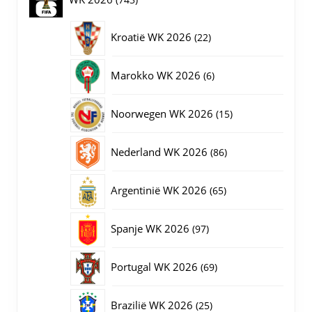
de
productpagina
producten
22
Kroatië WK 2026
22
producten
6
Marokko WK 2026
6
producten
15
Noorwegen WK 2026
15
producten
86
Nederland WK 2026
86
producten
65
Argentinië WK 2026
65
producten
97
Spanje WK 2026
97
producten
69
Portugal WK 2026
69
producten
25
Brazilië WK 2026
25