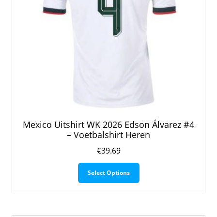
Mexico Uitshirt WK 2026 Edson Álvarez #4
– Voetbalshirt Heren
€
39.69
Dit
Select Options
product
heeft
meerdere
variaties.