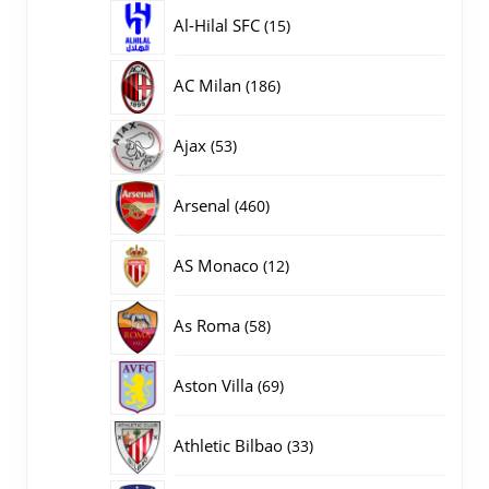
producten
15
Al-Hilal SFC
15
producten
186
AC Milan
186
producten
53
Ajax
53
producten
460
Arsenal
460
producten
12
AS Monaco
12
producten
58
As Roma
58
producten
69
Aston Villa
69
producten
33
Athletic Bilbao
33