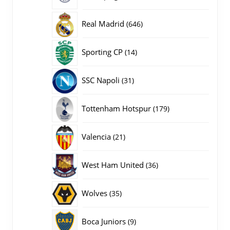
producten
646
Real Madrid
646
producten
14
Sporting CP
14
producten
31
SSC Napoli
31
producten
179
Tottenham Hotspur
179
producten
21
Valencia
21
producten
36
West Ham United
36
producten
35
Wolves
35
producten
9
Boca Juniors
9