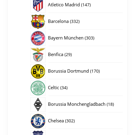
producten
147
Atletico Madrid
147
producten
332
Barcelona
332
producten
303
Bayern München
303
producten
29
Benfica
29
producten
170
Borussia Dortmund
170
producten
34
Celtic
34
producten
18
Borussia Monchengladbach
18
producten
302
Chelsea
302
producten