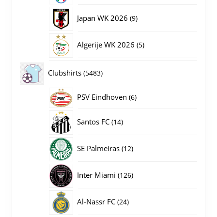
producten
9
Japan WK 2026
9
producten
5
Algerije WK 2026
5
producten
5483
Clubshirts
5483
producten
PSV Eindhoven
6
6
producten
14
Santos FC
14
producten
12
SE Palmeiras
12
producten
126
Inter Miami
126
producten
24
Al-Nassr FC
24