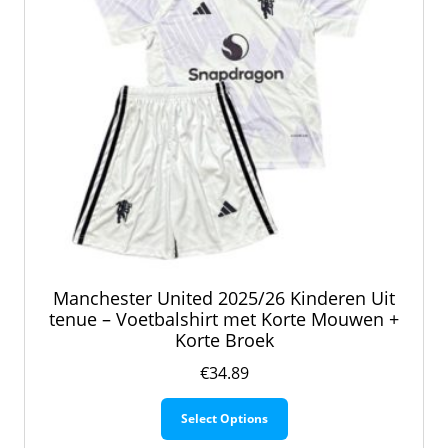
Manchester United 2025/26 Kinderen Uit
tenue – Voetbalshirt met Korte Mouwen +
Korte Broek
€
34.89
Dit
Select Options
product
heeft