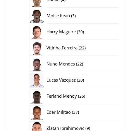
producten
3
Moise Kean
3
producten
30
Harry Maguire
30
producten
22
Vitinha Ferreira
22
producten
22
Nuno Mendes
22
producten
20
Lucas Vazquez
20
producten
26
Ferland Mendy
26
producten
37
Eder Militao
37
producten
9
Zlatan Ibrahimovic
9