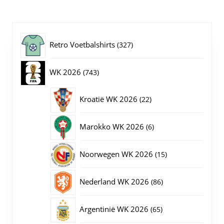
Deze
optie
kan
gekozen
327
Retro Voetbalshirts
327
worden
op
producten
743
WK 2026
743
de
productpagina
producten
22
Kroatië WK 2026
22
producten
6
Marokko WK 2026
6
producten
15
Noorwegen WK 2026
15
producten
86
Nederland WK 2026
86
producten
65
Argentinië WK 2026
65