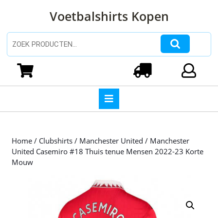
Ga
Voetbalshirts Kopen
naar
de
inhoud
Zoeken naar:
Ga
naar
Winkelwagen
Login
de
inhoud
Open
knop
Home
/
Clubshirts
/
Manchester United
/ Manchester
United Casemiro #18 Thuis tenue Mensen 2022-23 Korte
Mouw