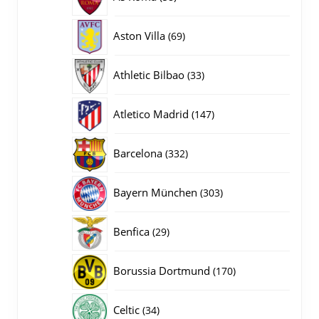
producten
69
Aston Villa
69
producten
33
Athletic Bilbao
33
producten
147
Atletico Madrid
147
producten
332
Barcelona
332
producten
303
Bayern München
303
producten
29
Benfica
29
producten
170
Borussia Dortmund
170
producten
34
Celtic
34