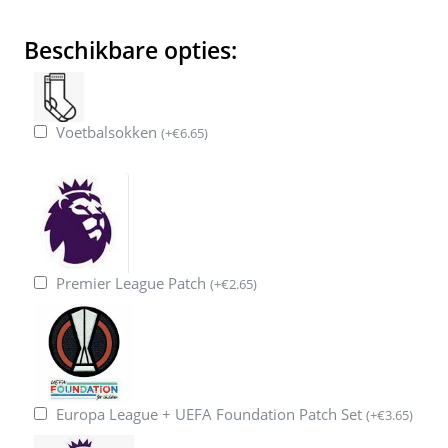
Beschikbare opties:
Voetbalsokken
(
+
€
6.65
)
Premier League Patch
(
+
€
2.65
)
Europa League + UEFA Foundation Patch Set
(
+
€
3.65
)