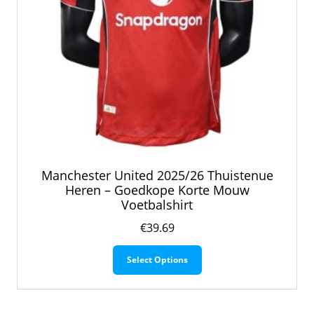
Manchester United 2025/26 Thuistenue
Heren – Goedkope Korte Mouw
Voetbalshirt
€
39.69
Dit
Select Options
product
heeft
meerdere
variaties.