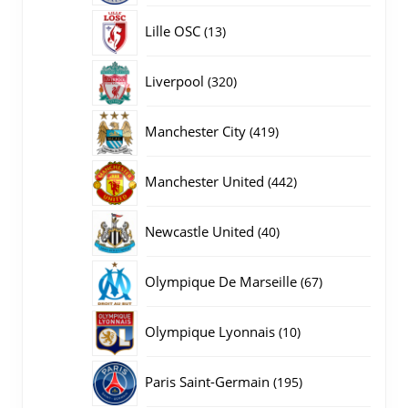
producten
13
Lille OSC
13
producten
320
Liverpool
320
producten
419
Manchester City
419
producten
442
Manchester United
442
producten
40
Newcastle United
40
producten
67
Olympique De Marseille
67
producten
10
Olympique Lyonnais
10
producten
195
Paris Saint-Germain
195