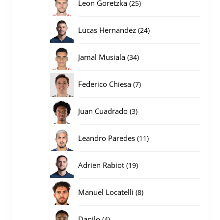
25
Leon Goretzka
25
producten
24
Lucas Hernandez
24
producten
34
Jamal Musiala
34
producten
7
Federico Chiesa
7
producten
3
Juan Cuadrado
3
producten
11
Leandro Paredes
11
producten
19
Adrien Rabiot
19
producten
8
Manuel Locatelli
8
producten
4
Danilo
4