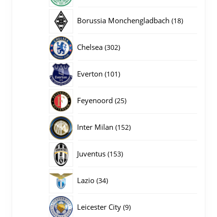
producten
18
Borussia Monchengladbach
18
producten
302
Chelsea
302
producten
101
Everton
101
producten
25
Feyenoord
25
producten
152
Inter Milan
152
producten
153
Juventus
153
producten
34
Lazio
34
producten
9
Leicester City
9