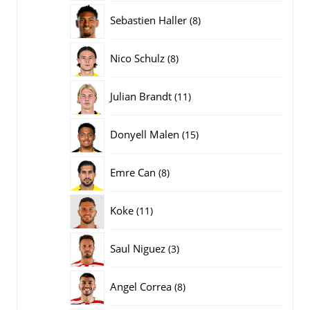
producten
8
Sebastien Haller
8
producten
8
Nico Schulz
8
producten
11
Julian Brandt
11
producten
15
Donyell Malen
15
producten
8
Emre Can
8
producten
11
Koke
11
producten
3
Saul Niguez
3
producten
8
Angel Correa
8