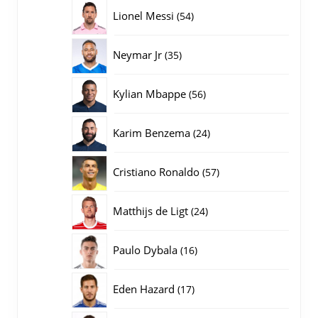
producten
54
Lionel Messi
54
producten
35
Neymar Jr
35
producten
56
Kylian Mbappe
56
producten
24
Karim Benzema
24
producten
57
Cristiano Ronaldo
57
producten
24
Matthijs de Ligt
24
producten
16
Paulo Dybala
16
producten
17
Eden Hazard
17
producten