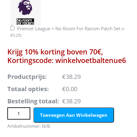
Premier League + No Room For Racism Patch Set
(
+
€
5.25
)
Krijg 10% korting boven 70€,
Kortingscode: winkelvoetbaltenue6
Productprijs:
€38.29
Totaal opties:
€0.00
Bestelling totaal:
€38.29
Manchester United Casemiro #18 Thuis tenue Mensen
Toevoegen Aan Winkelwagen
2022-23 Korte Mouw aantal
Artikelnummer:
N/B