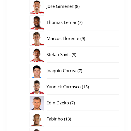
producten
8
Jose Gimenez
8
producten
7
Thomas Lemar
7
producten
9
Marcos Llorente
9
producten
3
Stefan Savic
3
producten
7
Joaquin Correa
7
producten
15
Yannick Carrasco
15
producten
7
Edin Dzeko
7
producten
13
Fabinho
13
producten