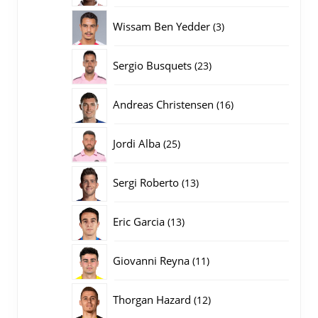
producten
3
Wissam Ben Yedder
3
producten
23
Sergio Busquets
23
producten
16
Andreas Christensen
16
producten
25
Jordi Alba
25
producten
13
Sergi Roberto
13
producten
13
Eric Garcia
13
producten
11
Giovanni Reyna
11
producten
12
Thorgan Hazard
12