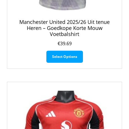
Manchester United 2025/26 Uit tenue
Heren – Goedkope Korte Mouw
Voetbalshirt
€
39.69
Dit
Select Options
product
heeft
meerdere
variaties.
Deze
optie
kan
gekozen
worden
op
de
productpagina