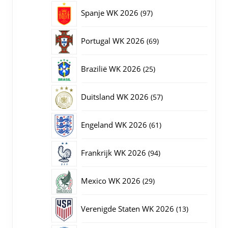
producten
97
Spanje WK 2026
97
producten
69
Portugal WK 2026
69
producten
25
Brazilië WK 2026
25
producten
57
Duitsland WK 2026
57
producten
61
Engeland WK 2026
61
producten
94
Frankrijk WK 2026
94
producten
29
Mexico WK 2026
29
producten
13
Verenigde Staten WK 2026
13