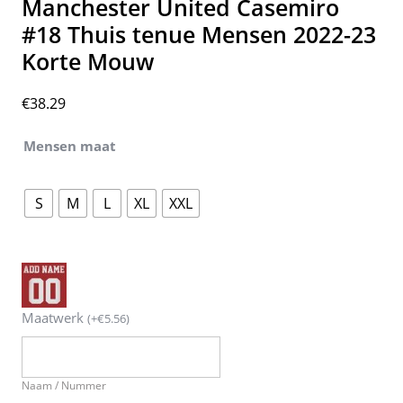
Manchester United Casemiro
#18 Thuis tenue Mensen 2022-23
Korte Mouw
€
38.29
Mensen maat
S
M
L
XL
XXL
Maatwerk
(
+
€
5.56
)
Naam / Nummer