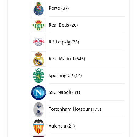
producten
37
Porto
37
producten
26
Real Betis
26
producten
33
RB Leipzig
33
producten
646
Real Madrid
646
producten
14
Sporting CP
14
producten
31
SSC Napoli
31
producten
179
Tottenham Hotspur
179
producten
21
Valencia
21