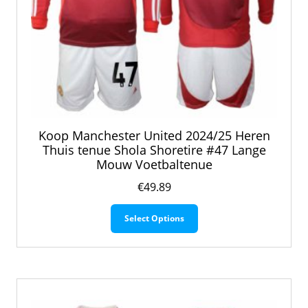
Koop Manchester United 2024/25 Heren
Thuis tenue Shola Shoretire #47 Lange
Mouw Voetbaltenue
€
49.89
Dit
Select Options
product
heeft
meerdere
variaties.
Deze
optie