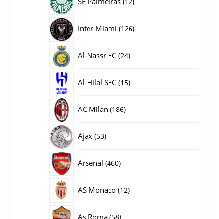
12
SE Palmeiras
12
producten
126
Inter Miami
126
producten
24
Al-Nassr FC
24
producten
15
Al-Hilal SFC
15
producten
186
AC Milan
186
producten
53
Ajax
53
producten
460
Arsenal
460
producten
12
AS Monaco
12
producten
58
As Roma
58