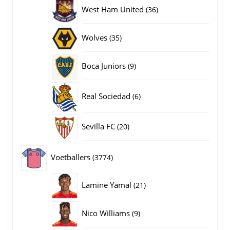
producten
36
West Ham United
36
producten
35
Wolves
35
producten
9
Boca Juniors
9
producten
6
Real Sociedad
6
producten
20
Sevilla FC
20
producten
3774
Voetballers
3774
producten
21
Lamine Yamal
21
producten
9
Nico Williams
9