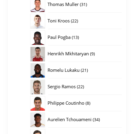
31
Thomas Muller
31
producten
22
Toni Kroos
22
producten
13
Paul Pogba
13
producten
9
Henrikh Mkhitaryan
9
producten
21
Romelu Lukaku
21
producten
22
Sergio Ramos
22
producten
8
Philippe Coutinho
8
producten
34
Aurelien Tchouameni
34
producten