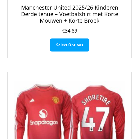
Manchester United 2025/26 Kinderen
Derde tenue – Voetbalshirt met Korte
Mouwen + Korte Broek
€
34.89
Dit
Select Options
product
heeft
meerdere
variaties.
Deze
optie
kan
gekozen
worden
op
de
productpagina