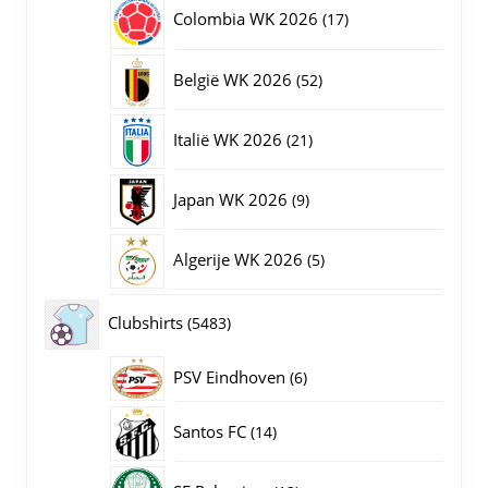
producten
17
Colombia WK 2026
17
producten
52
België WK 2026
52
producten
21
Italië WK 2026
21
producten
9
Japan WK 2026
9
producten
5
Algerije WK 2026
5
producten
5483
Clubshirts
5483
producten
PSV Eindhoven
6
6
producten
14
Santos FC
14
producten