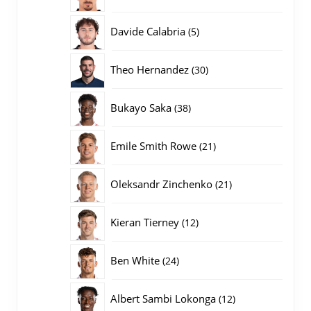
producten
5
Davide Calabria
5
producten
30
Theo Hernandez
30
producten
38
Bukayo Saka
38
producten
21
Emile Smith Rowe
21
producten
21
Oleksandr Zinchenko
21
producten
12
Kieran Tierney
12
producten
24
Ben White
24
producten
12
Albert Sambi Lokonga
12