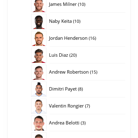
10
James Milner
10
producten
10
Naby Keita
10
producten
16
Jordan Henderson
16
producten
20
Luis Diaz
20
producten
15
Andrew Robertson
15
producten
8
Dimitri Payet
8
producten
7
Valentin Rongier
7
producten
3
Andrea Belotti
3
producten