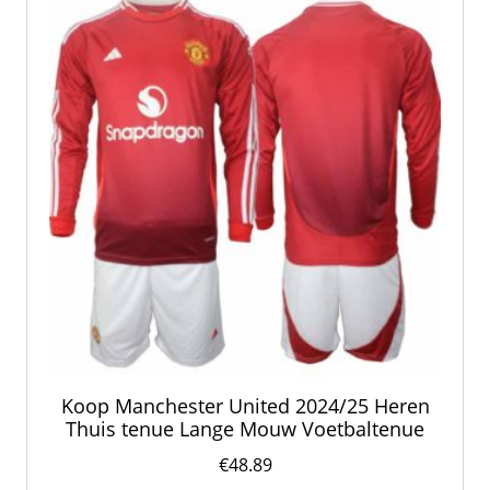
kan
gekozen
worden
op
de
productpagina
Koop Manchester United 2024/25 Heren
Thuis tenue Lange Mouw Voetbaltenue
€
48.89