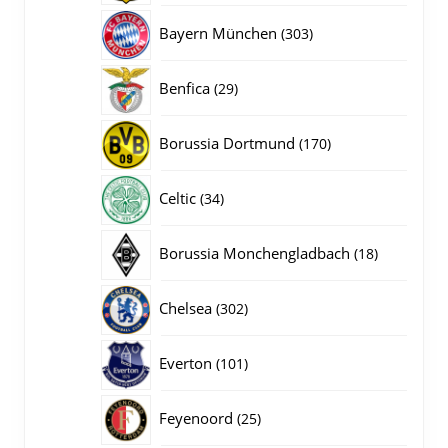
producten
303
Bayern München
303
producten
29
Benfica
29
producten
170
Borussia Dortmund
170
producten
34
Celtic
34
producten
18
Borussia Monchengladbach
18
producten
302
Chelsea
302
producten
101
Everton
101
producten
25
Feyenoord
25