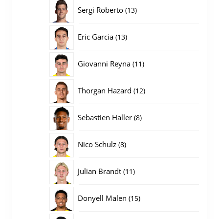
producten
13
Sergi Roberto
13
producten
13
Eric Garcia
13
producten
11
Giovanni Reyna
11
producten
12
Thorgan Hazard
12
producten
8
Sebastien Haller
8
producten
8
Nico Schulz
8
producten
11
Julian Brandt
11
producten
15
Donyell Malen
15
producten