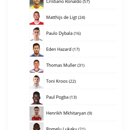
57
Cristiano Ronaldo
57
producten
24
Matthijs de Ligt
24
producten
16
Paulo Dybala
16
producten
17
Eden Hazard
17
producten
31
Thomas Muller
31
producten
22
Toni Kroos
22
producten
13
Paul Pogba
13
producten
9
Henrikh Mkhitaryan
9
producten
21
Romelu Lukaku
21