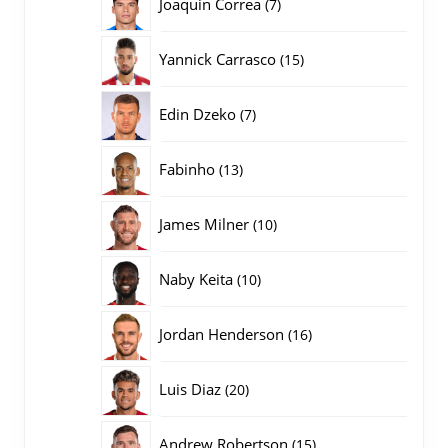
7
Joaquin Correa
7
producten
15
Yannick Carrasco
15
producten
7
Edin Dzeko
7
producten
13
Fabinho
13
producten
10
James Milner
10
producten
10
Naby Keita
10
producten
16
Jordan Henderson
16
producten
20
Luis Diaz
20
producten
15
Andrew Robertson
15