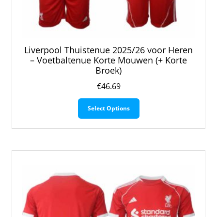
Liverpool Thuistenue 2025/26 voor Heren
– Voetbaltenue Korte Mouwen (+ Korte
Broek)
€
46.69
Dit
Select Options
product
heeft
meerdere
variaties.
Deze
optie
kan
gekozen
worden
op