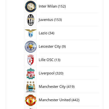
producten
152
Inter Milan
152
producten
153
Juventus
153
producten
34
Lazio
34
producten
9
Leicester City
9
producten
13
Lille OSC
13
producten
320
Liverpool
320
producten
419
Manchester City
419
producten
442
Manchester United
442