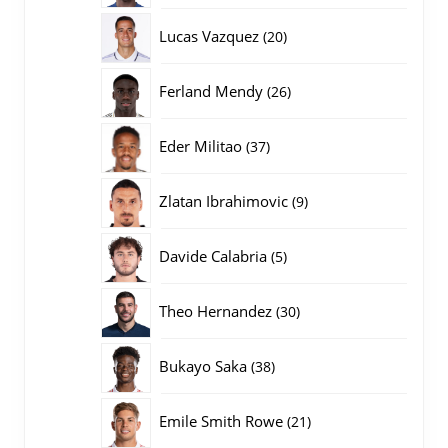
producten
20
Lucas Vazquez
20
producten
26
Ferland Mendy
26
producten
37
Eder Militao
37
producten
9
Zlatan Ibrahimovic
9
producten
5
Davide Calabria
5
producten
30
Theo Hernandez
30
producten
38
Bukayo Saka
38
producten
21
Emile Smith Rowe
21