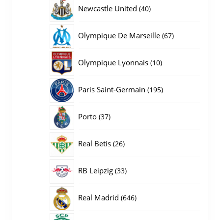
producten
40
Newcastle United
40
producten
67
Olympique De Marseille
67
producten
10
Olympique Lyonnais
10
producten
195
Paris Saint-Germain
195
producten
37
Porto
37
producten
26
Real Betis
26
producten
33
RB Leipzig
33
producten
646
Real Madrid
646
producten