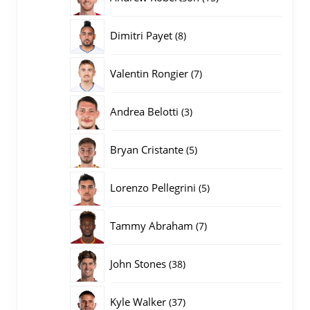
producten
8
Dimitri Payet
8
producten
7
Valentin Rongier
7
producten
3
Andrea Belotti
3
producten
5
Bryan Cristante
5
producten
5
Lorenzo Pellegrini
5
producten
7
Tammy Abraham
7
producten
38
John Stones
38
producten
37
Kyle Walker
37