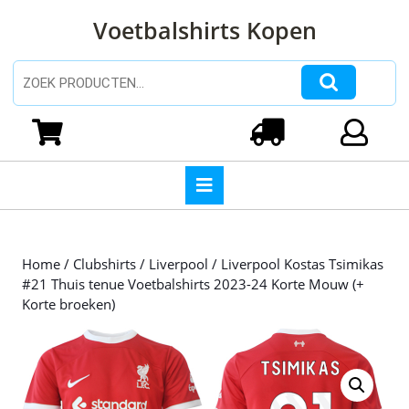
Ga
Voetbalshirts Kopen
naar
de
inhoud
Zoeken naar:
Ga
naar
Winkelwagen
Login
de
inhoud
Open
knop
Home
/
Clubshirts
/
Liverpool
/ Liverpool Kostas Tsimikas
#21 Thuis tenue Voetbalshirts 2023-24 Korte Mouw (+
Korte broeken)