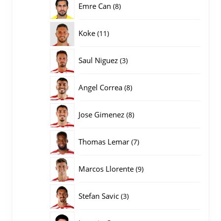
8
Emre Can
8
producten
11
Koke
11
producten
3
Saul Niguez
3
producten
8
Angel Correa
8
producten
8
Jose Gimenez
8
producten
7
Thomas Lemar
7
producten
9
Marcos Llorente
9
producten
3
Stefan Savic
3
producten