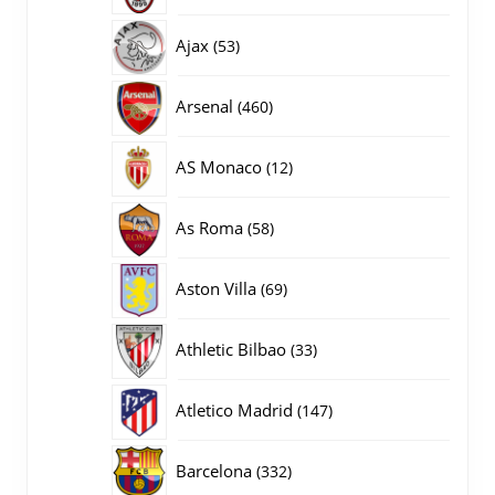
producten
53
Ajax
53
producten
460
Arsenal
460
producten
12
AS Monaco
12
producten
58
As Roma
58
producten
69
Aston Villa
69
producten
33
Athletic Bilbao
33
producten
147
Atletico Madrid
147
producten
332
Barcelona
332