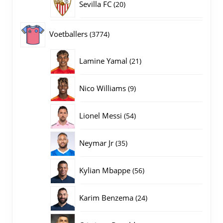
20
Sevilla FC
20
producten
3774
Voetballers
3774
producten
21
Lamine Yamal
21
producten
9
Nico Williams
9
producten
54
Lionel Messi
54
producten
35
Neymar Jr
35
producten
56
Kylian Mbappe
56
producten
24
Karim Benzema
24
producten