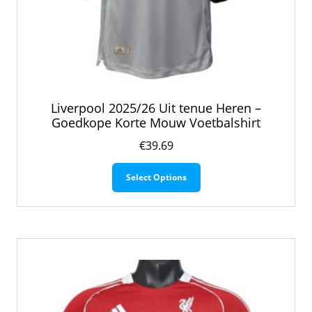
Liverpool 2025/26 Uit tenue Heren –
Goedkope Korte Mouw Voetbalshirt
€
39.69
Dit
Select Options
product
heeft
meerdere
variaties.
Deze
optie
kan
gekozen
worden