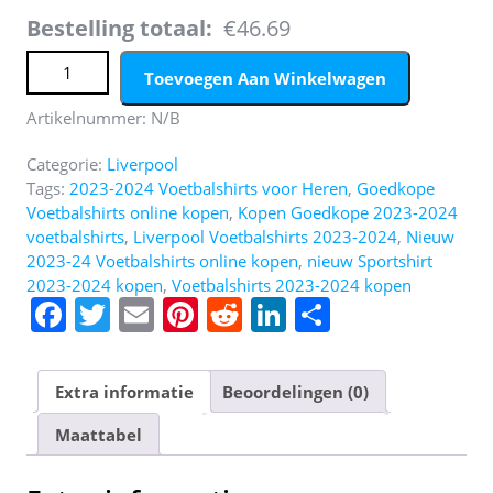
Bestelling totaal:
€46.69
Liverpool Kostas Tsimikas #21 Thuis tenue Voetbalshirts
Toevoegen Aan Winkelwagen
2023-24 Korte Mouw (+ Korte broeken) aantal
Artikelnummer:
N/B
Categorie:
Liverpool
Tags:
2023-2024 Voetbalshirts voor Heren
,
Goedkope
Voetbalshirts online kopen
,
Kopen Goedkope 2023-2024
voetbalshirts
,
Liverpool Voetbalshirts 2023-2024
,
Nieuw
2023-24 Voetbalshirts online kopen
,
nieuw Sportshirt
2023-2024 kopen
,
Voetbalshirts 2023-2024 kopen
F
T
E
Pi
R
Li
D
a
w
m
nt
e
n
el
c
itt
ai
er
d
k
e
Extra informatie
Beoordelingen (0)
e
er
l
e
di
e
n
Maattabel
b
st
t
dI
o
n