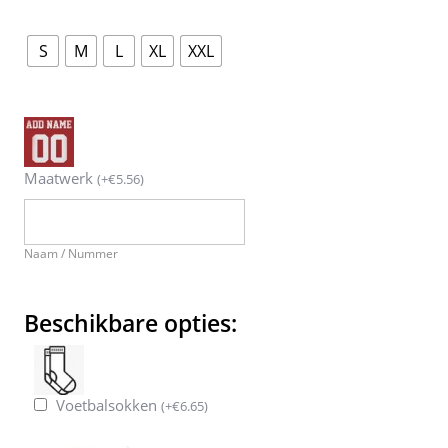
S
M
L
XL
XXL
Maatwerk
(
+
€
5.56
)
Naam / Nummer
Beschikbare opties:
Voetbalsokken
(
+
€
6.65
)