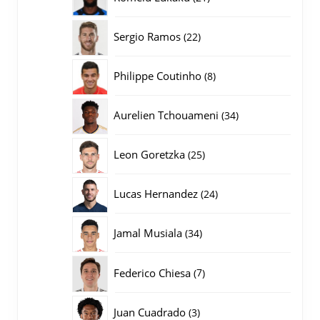
producten
22
Sergio Ramos
22
producten
8
Philippe Coutinho
8
producten
34
Aurelien Tchouameni
34
producten
25
Leon Goretzka
25
producten
24
Lucas Hernandez
24
producten
34
Jamal Musiala
34
producten
7
Federico Chiesa
7
producten
3
Juan Cuadrado
3