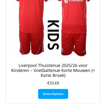
de
productpagina
Liverpool Thuistenue 2025/26 voor
Kinderen – Voetbaltenue Korte Mouwen (+
Korte Broek)
€
33.69
Dit
Select Options
product
heeft
meerdere