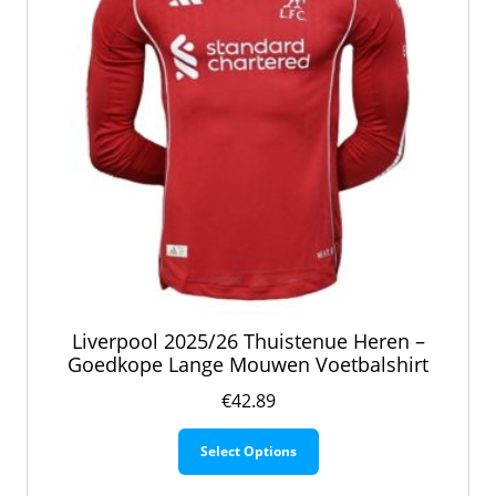
op
de
productpagina
Liverpool 2025/26 Thuistenue Heren –
Goedkope Lange Mouwen Voetbalshirt
€
42.89
Dit
Select Options
product
heeft