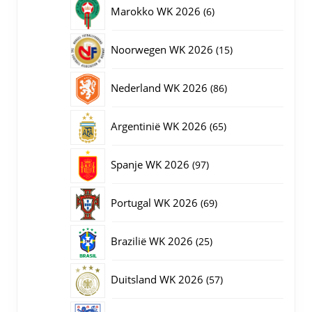
producten
6
Marokko WK 2026
6
producten
15
Noorwegen WK 2026
15
producten
86
Nederland WK 2026
86
producten
65
Argentinië WK 2026
65
producten
97
Spanje WK 2026
97
producten
69
Portugal WK 2026
69
producten
25
Brazilië WK 2026
25
producten
57
Duitsland WK 2026
57
producten