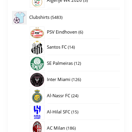
Algerije WK 2026
5
producten
5483
Clubshirts
5483
producten
PSV Eindhoven
6
6
producten
14
Santos FC
14
producten
12
SE Palmeiras
12
producten
126
Inter Miami
126
producten
24
Al-Nassr FC
24
producten
15
Al-Hilal SFC
15
producten
186
AC Milan
186