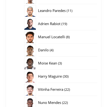
producten
11
Leandro Paredes
11
producten
19
Adrien Rabiot
19
producten
8
Manuel Locatelli
8
producten
4
Danilo
4
producten
3
Moise Kean
3
producten
30
Harry Maguire
30
producten
22
Vitinha Ferreira
22
producten
22
Nuno Mendes
22