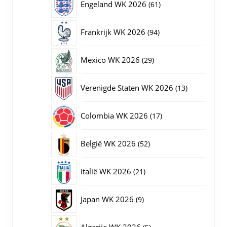
61
Engeland WK 2026
61
producten
94
Frankrijk WK 2026
94
producten
29
Mexico WK 2026
29
producten
13
Verenigde Staten WK 2026
13
producten
17
Colombia WK 2026
17
producten
52
België WK 2026
52
producten
21
Italië WK 2026
21
producten
9
Japan WK 2026
9
producten
5