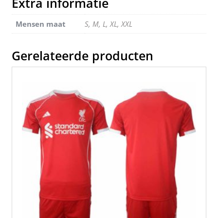
Extra informatie
o
Mensen maat
S, M, L, XL, XXL
k
Gerelateerde producten