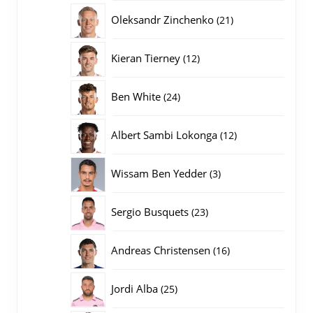
producten
21
Oleksandr Zinchenko
21
producten
12
Kieran Tierney
12
producten
24
Ben White
24
producten
12
Albert Sambi Lokonga
12
producten
3
Wissam Ben Yedder
3
producten
23
Sergio Busquets
23
producten
16
Andreas Christensen
16
producten
25
Jordi Alba
25