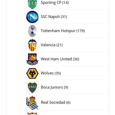
14
Sporting CP
14
producten
31
SSC Napoli
31
producten
179
Tottenham Hotspur
179
producten
21
Valencia
21
producten
36
West Ham United
36
producten
35
Wolves
35
producten
9
Boca Juniors
9
producten
6
Real Sociedad
6
producten