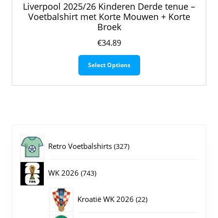
Liverpool 2025/26 Kinderen Derde tenue –
Voetbalshirt met Korte Mouwen + Korte
Broek
€
34.89
Dit
Select Options
product
heeft
meerdere
variaties.
Deze
optie
kan
gekozen
327
Retro Voetbalshirts
327
worden
op
producten
743
WK 2026
743
de
productpagina
producten
22
Kroatië WK 2026
22