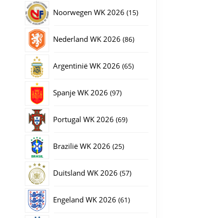
producten
15
Noorwegen WK 2026
15
producten
86
Nederland WK 2026
86
producten
65
Argentinië WK 2026
65
producten
97
Spanje WK 2026
97
producten
69
Portugal WK 2026
69
producten
25
Brazilië WK 2026
25
producten
57
Duitsland WK 2026
57
producten
61
Engeland WK 2026
61