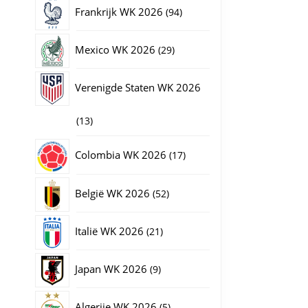
producten
94
Frankrijk WK 2026
94
producten
29
Mexico WK 2026
29
producten
Verenigde Staten WK 2026
13
13
orte mouwen online aantal
producten
17
Colombia WK 2026
17
producten
52
België WK 2026
52
producten
21
Italië WK 2026
21
producten
9
Japan WK 2026
9
producten
5
Algerije WK 2026
5