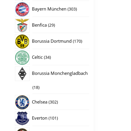
producten
gina
303
Bayern München
303
producten
29
Benfica
29
producten
170
Borussia Dortmund
170
producten
34
Celtic
34
producten
Borussia Monchengladbach
18
18
producten
302
Chelsea
302
producten
101
Everton
101
producten