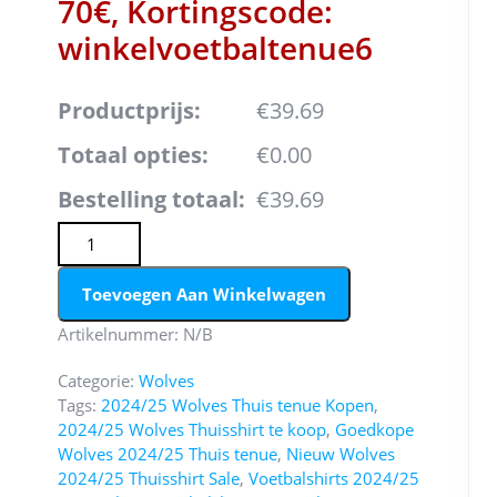
70€, Kortingscode:
winkelvoetbaltenue6
Productprijs:
€39.69
Totaal opties:
€0.00
Bestelling totaal:
€39.69
Koop Wolves 2024/25 Max Kilman #23 Thuis tenue met k
Toevoegen Aan Winkelwagen
Artikelnummer:
N/B
Categorie:
Wolves
Tags:
2024/25 Wolves Thuis tenue Kopen
,
2024/25 Wolves Thuisshirt te koop
,
Goedkope
Wolves 2024/25 Thuis tenue
,
Nieuw Wolves
2024/25 Thuisshirt Sale
,
Voetbalshirts 2024/25