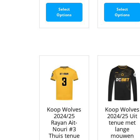
Dit
Select
Select
product
Options
Options
heeft
meerdere
variaties.
Deze
optie
kan
gekozen
worden
op
de
productpagina
Koop Wolves
Koop Wolves
2024/25
2024/25 Uit
Rayan Ait-
tenue met
Nouri #3
lange
Thuis tenue
mouwen