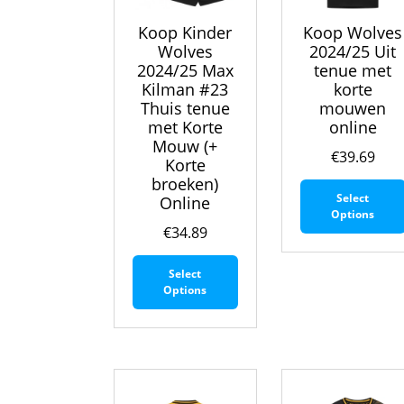
Koop Kinder
Koop Wolves
Wolves
2024/25 Uit
2024/25 Max
tenue met
Kilman #23
korte
Thuis tenue
mouwen
met Korte
online
Mouw (+
€
39.69
Korte
broeken)
Select
Online
Options
€
34.89
Dit
Select
product
Options
heeft
meerdere
variaties.
Deze
optie
kan