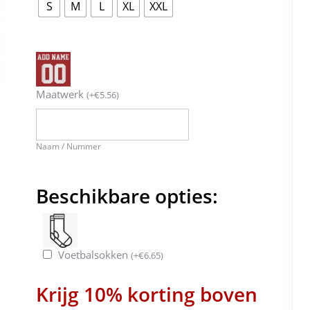
S
M
L
XL
XXL
Maatwerk
(
+
€
5.56
)
Naam / Nummer
Beschikbare opties:
Voetbalsokken
(
+
€
6.65
)
Krijg 10% korting boven