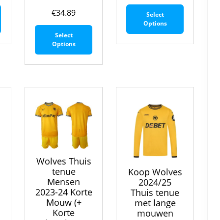
Dit
Dit
€
34.89
Select
product
product
Options
Dit
heeft
heeft
Select
product
meerdere
meerdere
Options
heeft
variaties.
variaties.
meerdere
Deze
Deze
variaties.
optie
optie
Deze
kan
kan
optie
gekozen
gekozen
kan
worden
worden
gekozen
op
op
worden
de
de
op
productpagina
productpa
de
productpagina
Wolves Thuis
tenue
Koop Wolves
Mensen
2024/25
2023-24 Korte
Thuis tenue
Mouw (+
met lange
Korte
mouwen