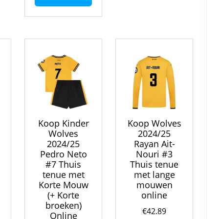
heeft
variaties.
Deze
meerdere
Deze
optie
variaties.
optie
kan
Deze
kan
gekozen
optie
gekozen
worden
kan
worden
op
gekozen
op
de
worden
de
productpagina
op
productpa
de
productpagina
Koop Kinder
Koop Wolves
Wolves
2024/25
2024/25
Rayan Ait-
Pedro Neto
Nouri #3
#7 Thuis
Thuis tenue
tenue met
met lange
Korte Mouw
mouwen
(+ Korte
online
broeken)
€
42.89
Online