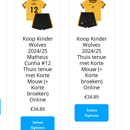
op
productpagina
productpa
de
productpagina
Koop Kinder
Koop Kinder
Wolves
Wolves
2024/25
2024/25
Matheus
Thuis tenue
Cunha #12
met Korte
Thuis tenue
Mouw (+
met Korte
Korte
Mouw (+
broeken)
Korte
Online
broeken)
€
34.89
Online
Dit
Dit
product
€
34.89
Select
product
heeft
Options
Dit
heeft
meerdere
Select
product
meerdere
variaties.
Options