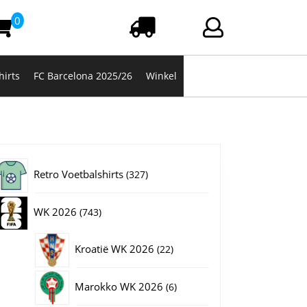
0
Winkelwagen
Login/registrere
hirts
FC Barcelona 2025/26
Winkel
327
Retro Voetbalshirts
327
producten
743
WK 2026
743
producten
22
Kroatië WK 2026
22
producten
6
Marokko WK 2026
6