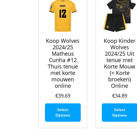
gekozen
worden
op
de
productpagina
Koop Wolves
Koop Kinder
2024/25
Wolves
Matheus
2024/25 Uit
Cunha #12
tenue met
Thuis tenue
Korte Mouw
met korte
(+ Korte
mouwen
broeken)
online
Online
€
39.69
€
34.89
Dit
Select
Select
product
Options
Options
heeft
meerdere
variaties.