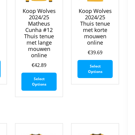
Koop Wolves
Koop Wolves
2024/25
2024/25
Matheus
Thuis tenue
Cunha #12
met korte
Thuis tenue
mouwen
met lange
online
mouwen
€
39.69
online
Dit
Dit
€
42.89
Select
product
product
Options
Dit
heeft
heeft
Select
product
meerdere
meerdere
Options
heeft
variaties.
variaties.
meerdere
Deze
Deze
variaties.
optie
optie
Deze
kan
kan
optie
gekozen
gekozen
kan
worden
worden
gekozen
op
op
worden
de
de