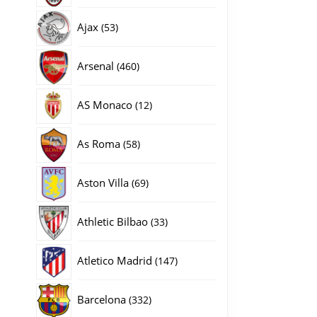
producten
53
Ajax
53
producten
460
Arsenal
460
producten
12
AS Monaco
12
producten
58
As Roma
58
producten
69
Aston Villa
69
producten
33
Athletic Bilbao
33
producten
147
Atletico Madrid
147
producten
332
Barcelona
332