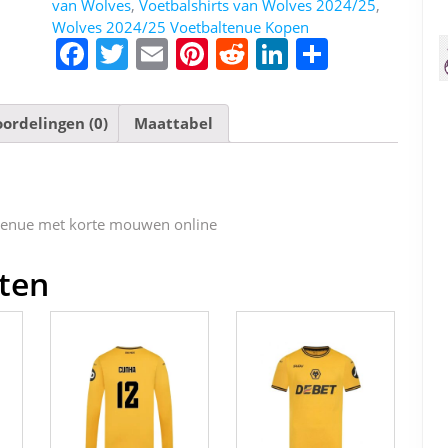
van Wolves
,
Voetbalshirts van Wolves 2024/25
,
Wolves 2024/25 Voetbaltenue Kopen
F
T
E
Pi
R
Li
D
a
w
m
nt
e
n
el
c
itt
ai
er
d
k
e
ordelingen (0)
Maattabel
e
er
l
e
di
e
n
b
st
t
dI
o
n
tenue met korte mouwen online
o
k
ten