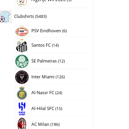
producten
5483
Clubshirts
5483
producten
PSV Eindhoven
6
6
producten
14
Santos FC
14
producten
12
SE Palmeiras
12
producten
126
Inter Miami
126
producten
24
Al-Nassr FC
24
producten
15
Al-Hilal SFC
15
producten
186
AC Milan
186