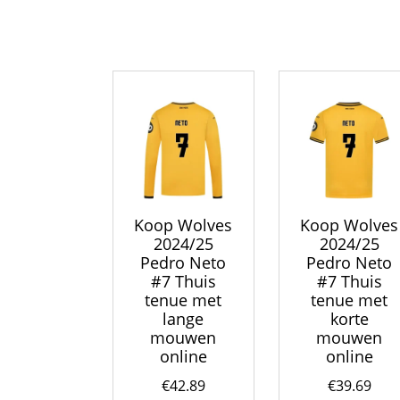
Deze
optie
kan
gekozen
worden
op
de
productpagina
Koop Wolves
Koop Wolves
2024/25
2024/25
Pedro Neto
Pedro Neto
#7 Thuis
#7 Thuis
tenue met
tenue met
lange
korte
mouwen
mouwen
online
online
€
42.89
€
39.69