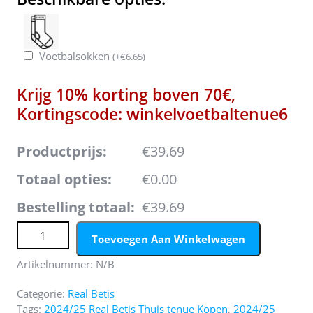
Voetbalsokken
(
+
€
6.65
)
Krijg 10% korting boven 70€,
Kortingscode: winkelvoetbaltenue6
Productprijs:
€39.69
Totaal opties:
€0.00
Bestelling totaal:
€39.69
Koop Real Betis 2024/25 Thuis tenue met korte mouwen
Toevoegen Aan Winkelwagen
online aantal
Artikelnummer:
N/B
Categorie:
Real Betis
Tags:
2024/25 Real Betis Thuis tenue Kopen
,
2024/25