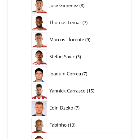
producten
8
Jose Gimenez
8
producten
7
Thomas Lemar
7
producten
9
Marcos Llorente
9
producten
3
Stefan Savic
3
producten
7
Joaquin Correa
7
producten
15
Yannick Carrasco
15
producten
7
Edin Dzeko
7
producten
13
Fabinho
13
producten