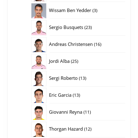
producten
3
Wissam Ben Yedder
3
producten
23
Sergio Busquets
23
producten
16
Andreas Christensen
16
producten
25
Jordi Alba
25
producten
13
Sergi Roberto
13
producten
13
Eric Garcia
13
producten
11
Giovanni Reyna
11
producten
12
Thorgan Hazard
12