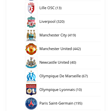
producten
13
Lille OSC
13
producten
320
Liverpool
320
producten
419
Manchester City
419
producten
442
Manchester United
442
producten
40
Newcastle United
40
producten
67
Olympique De Marseille
67
producten
10
Olympique Lyonnais
10
producten
195
Paris Saint-Germain
195