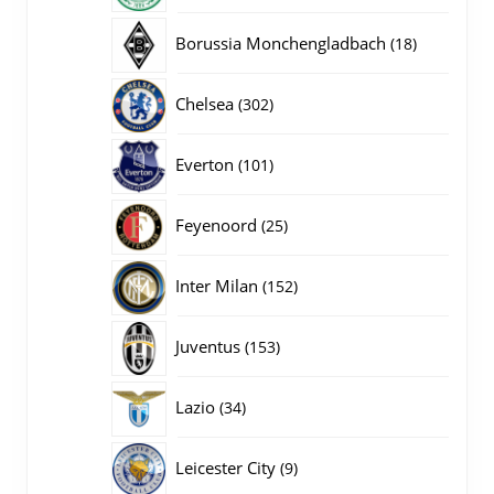
producten
18
Borussia Monchengladbach
18
producten
302
Chelsea
302
producten
101
Everton
101
producten
25
Feyenoord
25
producten
152
Inter Milan
152
producten
153
Juventus
153
producten
34
Lazio
34
producten
9
Leicester City
9