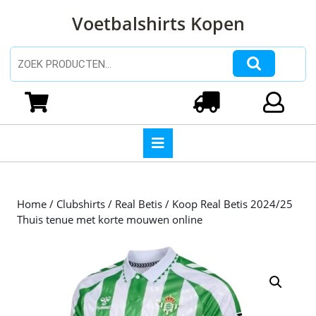
Ga
Voetbalshirts Kopen
naar
de
inhoud
Zoeken naar:
Ga
naar
Winkelwagen
Login
de
inhoud
Open
knop
Home
/
Clubshirts
/
Real Betis
/ Koop Real Betis 2024/25
Thuis tenue met korte mouwen online