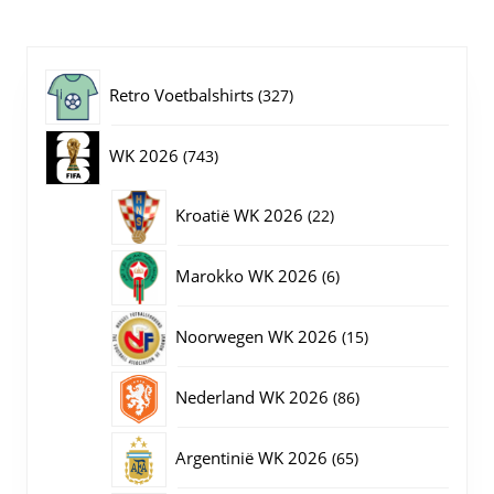
Deze
optie
kan
gekozen
327
Retro Voetbalshirts
327
worden
op
producten
743
WK 2026
743
de
productpagina
producten
22
Kroatië WK 2026
22
producten
6
Marokko WK 2026
6
producten
15
Noorwegen WK 2026
15
producten
86
Nederland WK 2026
86
producten
65
Argentinië WK 2026
65