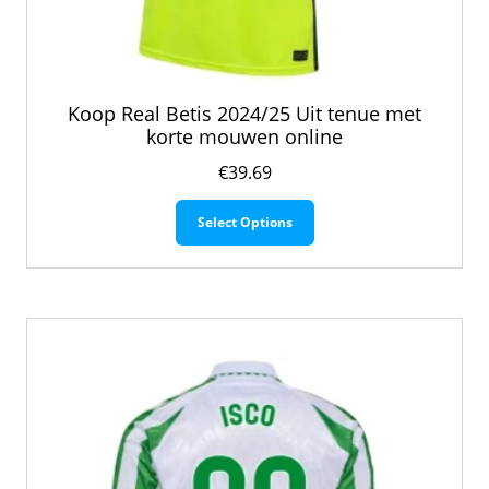
Koop Real Betis 2024/25 Uit tenue met
korte mouwen online
€
39.69
Dit
Select Options
product
heeft
meerdere
variaties.
Deze
optie
kan
gekozen
worden
op
de