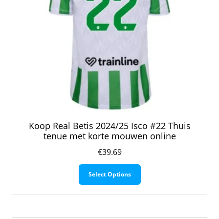
productpagina
Koop Real Betis 2024/25 Isco #22 Thuis
tenue met korte mouwen online
€
39.69
Dit
Select Options
product
heeft
meerdere
variaties.