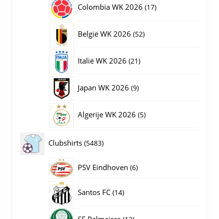
17
Colombia WK 2026
17
producten
52
België WK 2026
52
producten
21
Italië WK 2026
21
producten
9
Japan WK 2026
9
producten
5
Algerije WK 2026
5
producten
5483
Clubshirts
5483
producten
PSV Eindhoven
6
6
producten
14
Santos FC
14
producten
12
SE Palmeiras