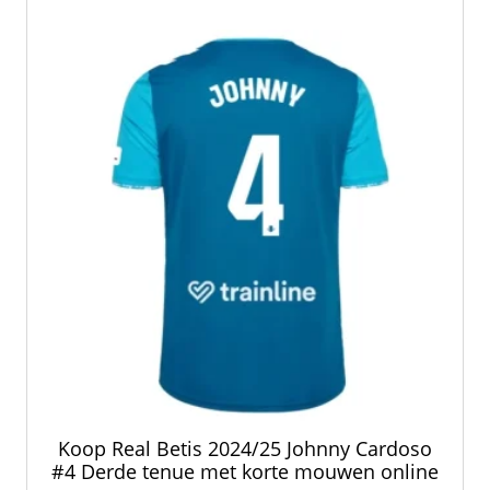
Deze
optie
kan
gekozen
worden
op
de
productpagina
Koop Real Betis 2024/25 Johnny Cardoso
#4 Derde tenue met korte mouwen online