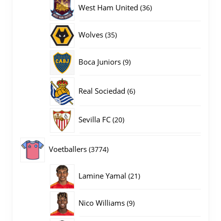
producten
36
West Ham United
36
producten
35
Wolves
35
producten
9
Boca Juniors
9
producten
6
Real Sociedad
6
producten
20
Sevilla FC
20
producten
3774
Voetballers
3774
producten
21
Lamine Yamal
21
producten
9
Nico Williams
9