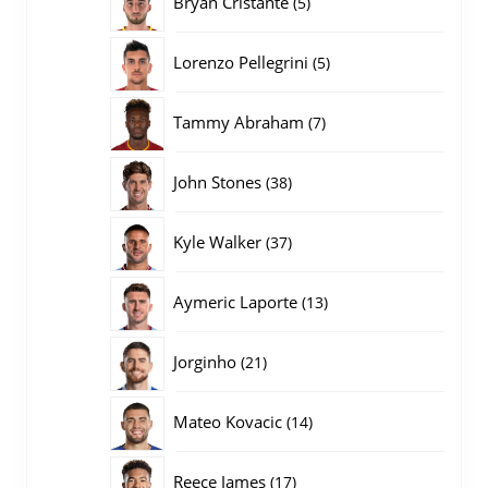
Bryan Cristante
5
producten
5
Lorenzo Pellegrini
5
producten
7
Tammy Abraham
7
producten
38
John Stones
38
producten
37
Kyle Walker
37
producten
13
Aymeric Laporte
13
producten
21
Jorginho
21
producten
14
Mateo Kovacic
14
producten
17
Reece James
17