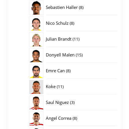
producten
8
Sebastien Haller
8
producten
8
Nico Schulz
8
producten
11
Julian Brandt
11
producten
15
Donyell Malen
15
producten
8
Emre Can
8
producten
11
Koke
11
producten
3
Saul Niguez
3
producten
8
Angel Correa
8