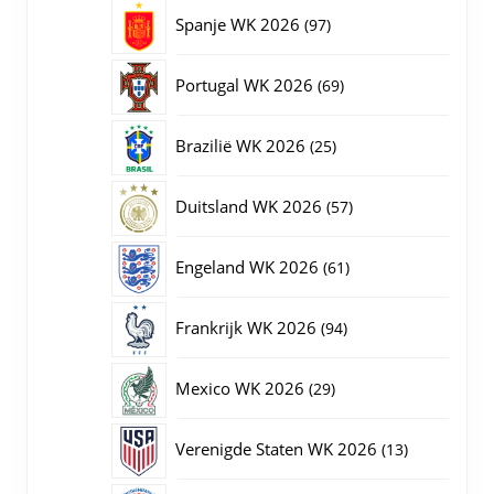
producten
97
Spanje WK 2026
97
producten
69
Portugal WK 2026
69
producten
25
Brazilië WK 2026
25
producten
57
Duitsland WK 2026
57
producten
61
Engeland WK 2026
61
producten
94
Frankrijk WK 2026
94
producten
29
Mexico WK 2026
29
producten
13
Verenigde Staten WK 2026
13
producten