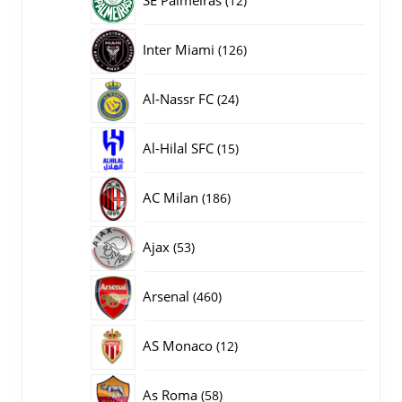
12
producten
126
Inter Miami
126
producten
24
Al-Nassr FC
24
producten
15
Al-Hilal SFC
15
producten
186
AC Milan
186
producten
53
Ajax
53
producten
460
Arsenal
460
producten
12
AS Monaco
12
producten
58
As Roma
58