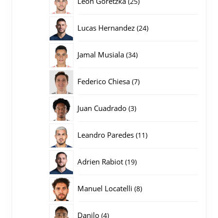
Leon Goretzka
25
producten
24
Lucas Hernandez
24
producten
34
Jamal Musiala
34
producten
7
Federico Chiesa
7
producten
3
Juan Cuadrado
3
producten
11
Leandro Paredes
11
producten
19
Adrien Rabiot
19
producten
8
Manuel Locatelli
8
producten
4
Danilo
4