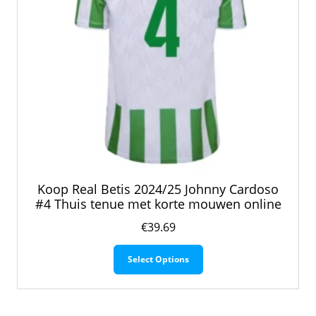
productpagina
Koop Real Betis 2024/25 Johnny Cardoso
#4 Thuis tenue met korte mouwen online
€
39.69
Dit
Select Options
product
heeft
meerdere
variaties.