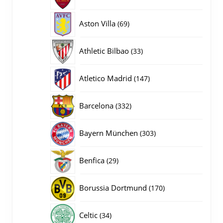
producten
69
Aston Villa
69
producten
33
Athletic Bilbao
33
producten
147
Atletico Madrid
147
producten
332
Barcelona
332
producten
303
Bayern München
303
producten
29
Benfica
29
producten
170
Borussia Dortmund
170
producten
34
Celtic
34