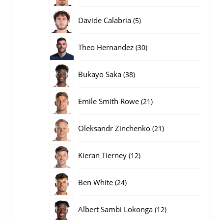
producten
5
Davide Calabria
5
producten
30
Theo Hernandez
30
producten
38
Bukayo Saka
38
producten
21
Emile Smith Rowe
21
producten
21
Oleksandr Zinchenko
21
producten
12
Kieran Tierney
12
producten
24
Ben White
24
producten
12
Albert Sambi Lokonga
12