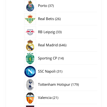
producten
37
Porto
37
producten
26
Real Betis
26
producten
33
RB Leipzig
33
producten
646
Real Madrid
646
producten
14
Sporting CP
14
producten
31
SSC Napoli
31
producten
179
Tottenham Hotspur
179
producten
21
Valencia
21