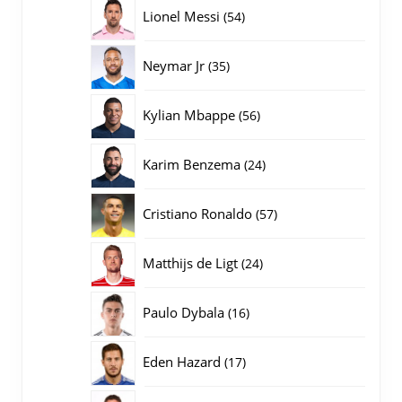
producten
54
Lionel Messi
54
producten
35
Neymar Jr
35
producten
56
Kylian Mbappe
56
producten
24
Karim Benzema
24
producten
57
Cristiano Ronaldo
57
producten
24
Matthijs de Ligt
24
producten
16
Paulo Dybala
16
producten
17
Eden Hazard
17
producten