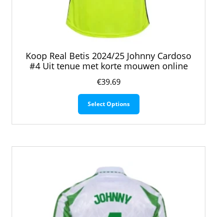
Koop Real Betis 2024/25 Johnny Cardoso
#4 Uit tenue met korte mouwen online
€
39.69
Dit
Select Options
product
heeft
meerdere
variaties.
Deze
optie
kan
gekozen
worden
op
de