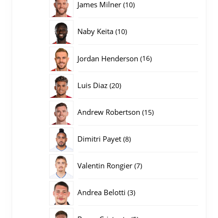
10
James Milner
10
producten
10
Naby Keita
10
producten
16
Jordan Henderson
16
producten
20
Luis Diaz
20
producten
15
Andrew Robertson
15
producten
8
Dimitri Payet
8
producten
7
Valentin Rongier
7
producten
3
Andrea Belotti
3
producten
5