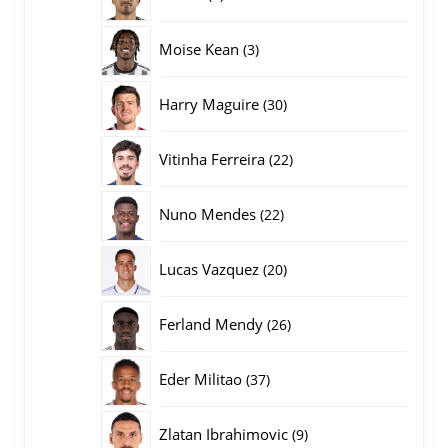
producten
3
Moise Kean
3
producten
30
Harry Maguire
30
producten
22
Vitinha Ferreira
22
producten
22
Nuno Mendes
22
producten
20
Lucas Vazquez
20
producten
26
Ferland Mendy
26
producten
37
Eder Militao
37
producten
9
Zlatan Ibrahimovic
9