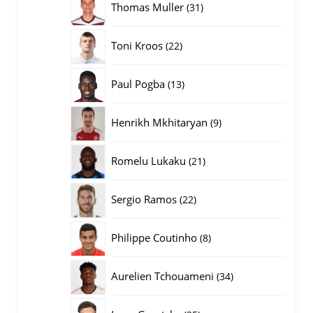
31
Thomas Muller
31
producten
22
Toni Kroos
22
producten
13
Paul Pogba
13
producten
9
Henrikh Mkhitaryan
9
producten
21
Romelu Lukaku
21
producten
22
Sergio Ramos
22
producten
8
Philippe Coutinho
8
producten
34
Aurelien Tchouameni
34
producten
25