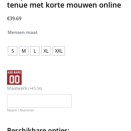
tenue met korte mouwen online
€
39.69
Mensen maat
S
M
L
XL
XXL
Maatwerk
(
+
€
5.56
)
Naam / Nummer
Beschikbare opties: