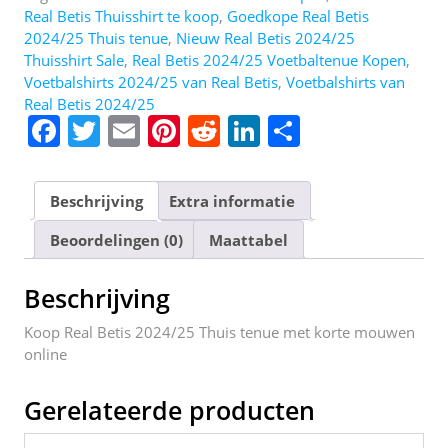
Real Betis Thuisshirt te koop
,
Goedkope Real Betis
2024/25 Thuis tenue
,
Nieuw Real Betis 2024/25
Thuisshirt Sale
,
Real Betis 2024/25 Voetbaltenue Kopen
,
Voetbalshirts 2024/25 van Real Betis
,
Voetbalshirts van
Real Betis 2024/25
F
T
E
Pi
R
Li
D
a
w
m
nt
e
n
el
c
itt
ai
er
d
k
e
Beschrijving
Extra informatie
e
er
l
e
di
e
n
Beoordelingen (0)
Maattabel
b
st
t
dI
o
n
Beschrijving
o
Koop Real Betis 2024/25 Thuis tenue met korte mouwen
k
online
Gerelateerde producten