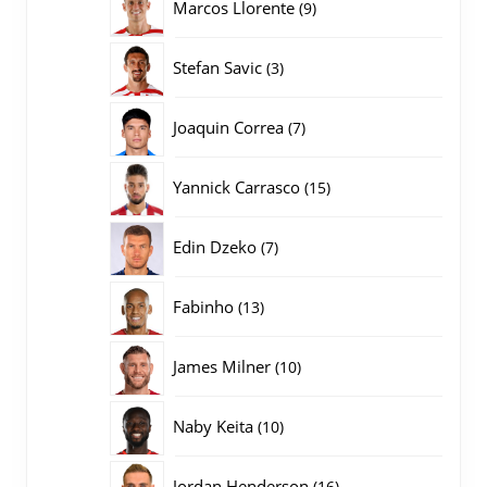
9
Marcos Llorente
9
producten
3
Stefan Savic
3
producten
7
Joaquin Correa
7
producten
15
Yannick Carrasco
15
producten
7
Edin Dzeko
7
producten
13
Fabinho
13
producten
10
James Milner
10
producten
10
Naby Keita
10
producten
16
Jordan Henderson
16