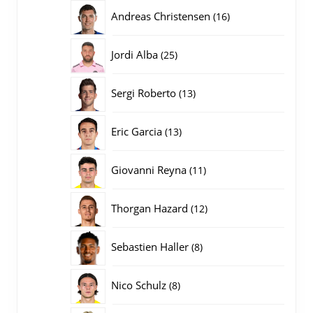
producten
16
Andreas Christensen
16
producten
25
Jordi Alba
25
producten
13
Sergi Roberto
13
producten
13
Eric Garcia
13
producten
11
Giovanni Reyna
11
producten
12
Thorgan Hazard
12
producten
8
Sebastien Haller
8
producten
8
Nico Schulz
8