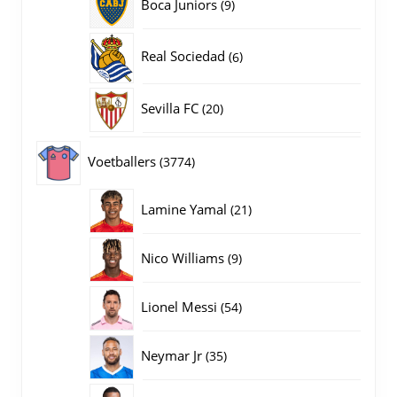
9
Boca Juniors
9
producten
6
Real Sociedad
6
producten
20
Sevilla FC
20
producten
3774
Voetballers
3774
producten
21
Lamine Yamal
21
producten
9
Nico Williams
9
producten
54
Lionel Messi
54
producten
35
Neymar Jr
35
producten