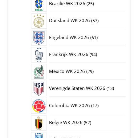
25
Brazilië WK 2026
25
producten
57
Duitsland WK 2026
57
producten
61
Engeland WK 2026
61
producten
94
Frankrijk WK 2026
94
producten
29
Mexico WK 2026
29
producten
13
Verenigde Staten WK 2026
13
producten
17
Colombia WK 2026
17
producten
52
België WK 2026
52
producten