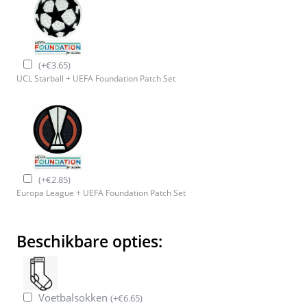
(
+
€
3.65
)
UCL Starball + UEFA Foundation Patch Set
(
+
€
2.85
)
Europa League + UEFA Foundation Patch Set
Beschikbare opties:
Voetbalsokken
(
+
€
6.65
)