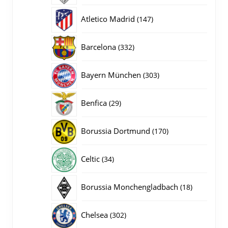
producten
147
Atletico Madrid
147
producten
332
Barcelona
332
producten
303
Bayern München
303
producten
29
Benfica
29
producten
170
Borussia Dortmund
170
producten
34
Celtic
34
producten
18
Borussia Monchengladbach
18
producten
302
Chelsea
302