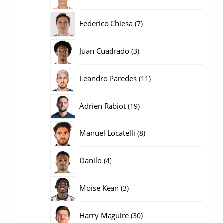
producten
7
Federico Chiesa
7
producten
3
Juan Cuadrado
3
producten
11
Leandro Paredes
11
producten
19
Adrien Rabiot
19
producten
8
Manuel Locatelli
8
producten
4
Danilo
4
producten
3
Moise Kean
3
producten
30
Harry Maguire
30