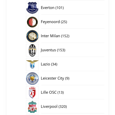
producten
101
Everton
101
producten
25
Feyenoord
25
producten
152
Inter Milan
152
producten
153
Juventus
153
producten
34
Lazio
34
producten
9
Leicester City
9
producten
13
Lille OSC
13
producten
320
Liverpool
320