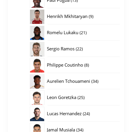
13
producten
9
Henrikh Mkhitaryan
9
producten
21
Romelu Lukaku
21
producten
22
Sergio Ramos
22
producten
8
Philippe Coutinho
8
producten
34
Aurelien Tchouameni
34
producten
25
Leon Goretzka
25
producten
24
Lucas Hernandez
24
producten
34
Jamal Musiala
34