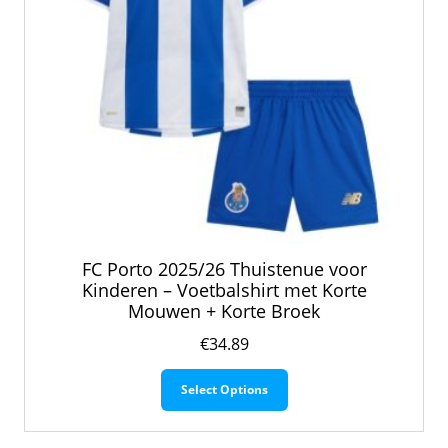
productpagina
FC Porto 2025/26 Thuistenue voor
Kinderen – Voetbalshirt met Korte
Mouwen + Korte Broek
€
34.89
Dit
Select Options
product
heeft
meerdere