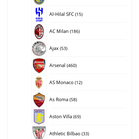
producten
15
Al-Hilal SFC
15
producten
186
AC Milan
186
producten
53
Ajax
53
producten
460
Arsenal
460
producten
12
AS Monaco
12
producten
58
As Roma
58
producten
69
Aston Villa
69
producten
33
Athletic Bilbao
33