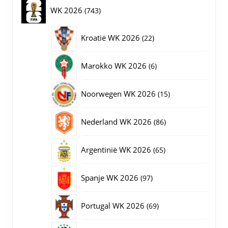
op
producten
743
WK 2026
743
de
productpagina
producten
22
Kroatië WK 2026
22
producten
6
Marokko WK 2026
6
producten
15
Noorwegen WK 2026
15
producten
86
Nederland WK 2026
86
producten
65
Argentinië WK 2026
65
producten
97
Spanje WK 2026
97
producten
69
Portugal WK 2026
69
producten