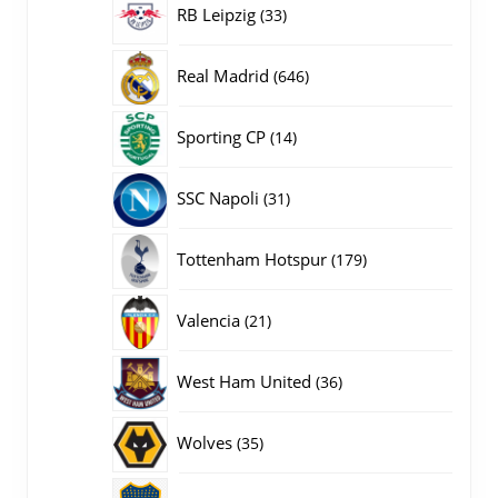
33
RB Leipzig
33
producten
646
Real Madrid
646
producten
14
Sporting CP
14
producten
31
SSC Napoli
31
producten
179
Tottenham Hotspur
179
producten
21
Valencia
21
producten
36
West Ham United
36
producten
35
Wolves
35
producten