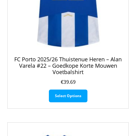
FC Porto 2025/26 Thuistenue Heren – Alan
Varela #22 – Goedkope Korte Mouwen
Voetbalshirt
€
39.69
Dit
Select Options
product
heeft
meerdere
variaties.
Deze
optie