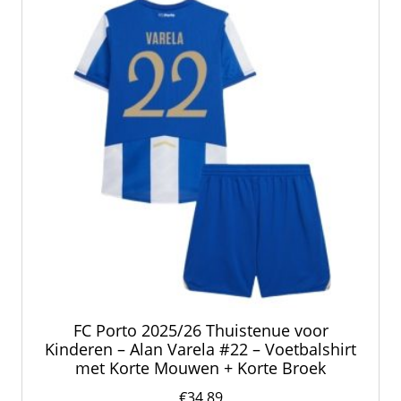
kan
gekozen
worden
op
de
productpagina
FC Porto 2025/26 Thuistenue voor
Kinderen – Alan Varela #22 – Voetbalshirt
met Korte Mouwen + Korte Broek
€
34.89