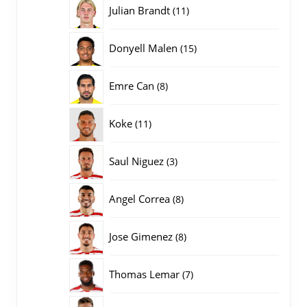
producten
11
Julian Brandt
11
producten
15
Donyell Malen
15
producten
8
Emre Can
8
producten
11
Koke
11
producten
3
Saul Niguez
3
producten
8
Angel Correa
8
producten
8
Jose Gimenez
8
producten
7
Thomas Lemar
7
producten