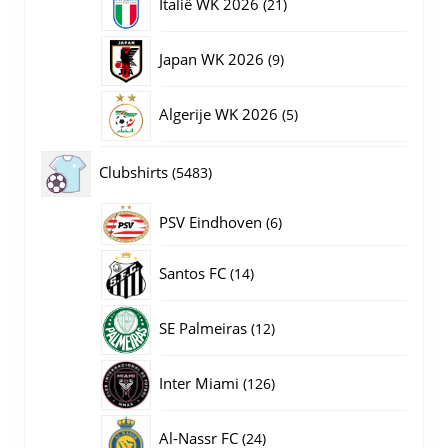
21
Italië WK 2026
21
producten
9
Japan WK 2026
9
producten
5
Algerije WK 2026
5
producten
5483
Clubshirts
5483
producten
PSV Eindhoven
6
6
producten
14
Santos FC
14
producten
12
SE Palmeiras
12
producten
126
Inter Miami
126
producten
24
Al-Nassr FC
24