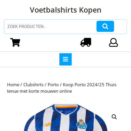
Ga
Voetbalshirts Kopen
naar
de
inhoud
Zoeken naar:
Ga
naar
Winkelwagen
Login
de
inhoud
Open
knop
Home
/
Clubshirts
/
Porto
/ Koop Porto 2024/25 Thuis
tenue met korte mouwen online