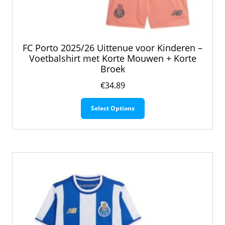
FC Porto 2025/26 Uittenue voor Kinderen –
Voetbalshirt met Korte Mouwen + Korte
Broek
€
34.89
Dit
Select Options
product
heeft
meerdere
variaties.
Deze
optie
kan
gekozen
worden
op
de