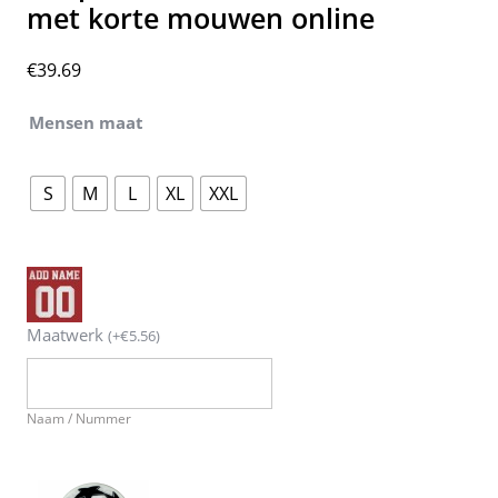
met korte mouwen online
€
39.69
Mensen maat
S
M
L
XL
XXL
Maatwerk
(
+
€
5.56
)
Naam / Nummer