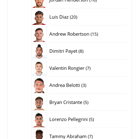
producten
20
Luis Diaz
20
producten
15
Andrew Robertson
15
producten
8
Dimitri Payet
8
producten
7
Valentin Rongier
7
producten
3
Andrea Belotti
3
producten
5
Bryan Cristante
5
producten
5
Lorenzo Pellegrini
5
producten
7
Tammy Abraham
7