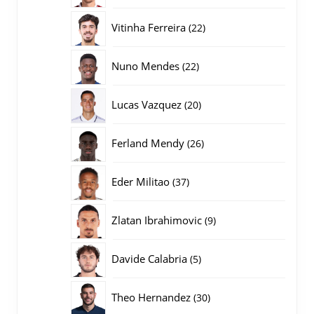
producten
22
Vitinha Ferreira
22
producten
22
Nuno Mendes
22
producten
20
Lucas Vazquez
20
producten
26
Ferland Mendy
26
producten
37
Eder Militao
37
producten
9
Zlatan Ibrahimovic
9
producten
5
Davide Calabria
5
producten
30
Theo Hernandez
30