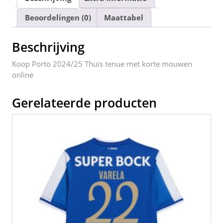
e
er
l
e
di
e
n
Beoordelingen (0)
Maattabel
b
st
t
dI
o
n
Beschrijving
o
Koop Porto 2024/25 Thuis tenue met korte mouwen
k
online
Gerelateerde producten