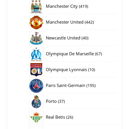
producten
419
Manchester City
419
producten
442
Manchester United
442
producten
40
Newcastle United
40
producten
67
Olympique De Marseille
67
producten
10
Olympique Lyonnais
10
producten
195
Paris Saint-Germain
195
producten
37
Porto
37
producten
26
Real Betis
26
producten