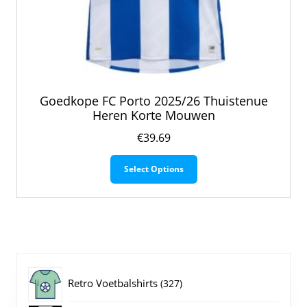
Goedkope FC Porto 2025/26 Thuistenue
Heren Korte Mouwen
€
39.69
Dit
Select Options
product
heeft
meerdere
variaties.
Deze
optie
kan
gekozen
327
Retro Voetbalshirts
327
worden