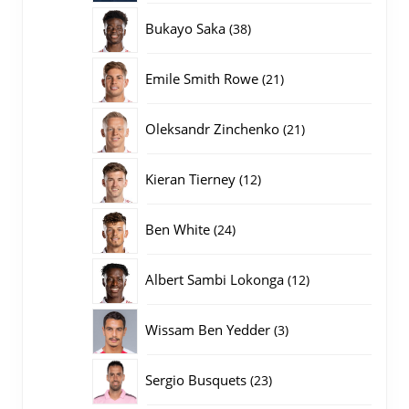
producten
38
Bukayo Saka
38
producten
21
Emile Smith Rowe
21
producten
21
Oleksandr Zinchenko
21
producten
12
Kieran Tierney
12
producten
24
Ben White
24
producten
12
Albert Sambi Lokonga
12
producten
3
Wissam Ben Yedder
3
producten
23
Sergio Busquets
23