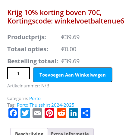
Krijg 10% korting boven 70€,
Kortingscode: winkelvoetbaltenue6
Productprijs:
€39.69
Totaal opties:
€0.00
Bestelling totaal:
€39.69
Koop Porto 2024/25 Thuis tenue met korte mouwen
Toevoegen Aan Winkelwagen
online aantal
Artikelnummer:
N/B
Categorie:
Porto
Tag:
Porto Thuisshirt 2024-2025
F
T
E
Pi
R
Li
D
a
w
m
nt
e
n
el
c
itt
ai
er
d
k
e
Beschrijving
Extra informatie