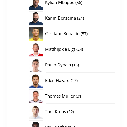
56
Kylian Mbappe
56
producten
24
Karim Benzema
24
producten
57
Cristiano Ronaldo
57
producten
24
Matthijs de Ligt
24
producten
16
Paulo Dybala
16
producten
17
Eden Hazard
17
producten
31
Thomas Muller
31
producten
22
Toni Kroos
22
producten
13
Paul Pogba