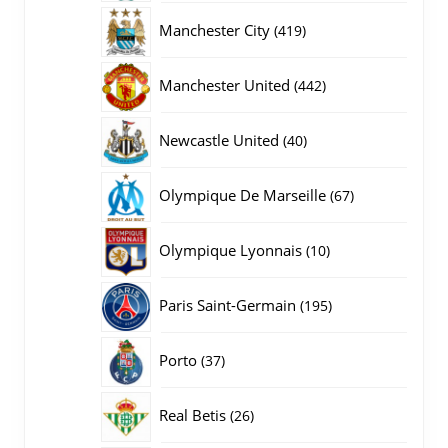
producten
419
Manchester City
419
producten
442
Manchester United
442
producten
40
Newcastle United
40
producten
67
Olympique De Marseille
67
producten
10
Olympique Lyonnais
10
producten
195
Paris Saint-Germain
195
producten
37
Porto
37
producten
26
Real Betis
26