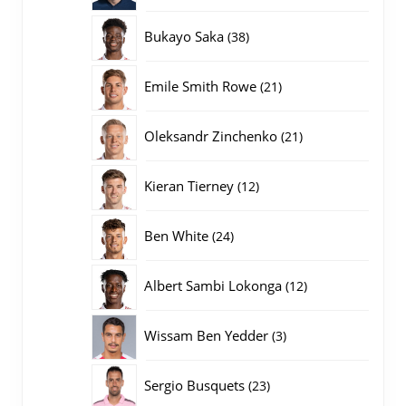
producten
38
Bukayo Saka
38
producten
21
Emile Smith Rowe
21
producten
21
Oleksandr Zinchenko
21
producten
12
Kieran Tierney
12
producten
24
Ben White
24
producten
12
Albert Sambi Lokonga
12
producten
3
Wissam Ben Yedder
3
producten
23
Sergio Busquets
23