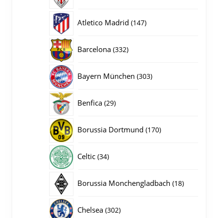
producten
147
Atletico Madrid
147
producten
332
Barcelona
332
producten
303
Bayern München
303
producten
29
Benfica
29
producten
170
Borussia Dortmund
170
producten
34
Celtic
34
producten
18
Borussia Monchengladbach
18
producten
302
Chelsea
302