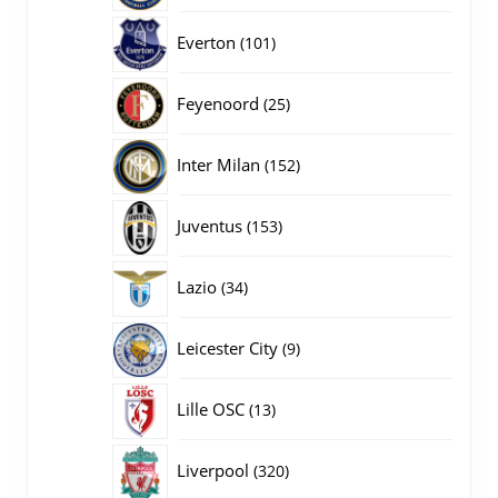
producten
101
Everton
101
producten
25
Feyenoord
25
producten
152
Inter Milan
152
producten
153
Juventus
153
producten
34
Lazio
34
producten
9
Leicester City
9
producten
13
Lille OSC
13
producten
320
Liverpool
320