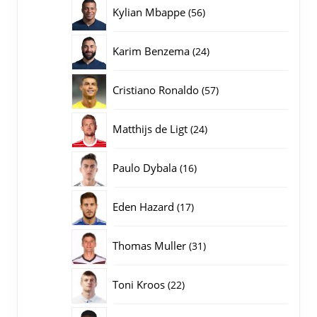
producten
56
Kylian Mbappe
56
producten
24
Karim Benzema
24
producten
57
Cristiano Ronaldo
57
producten
24
Matthijs de Ligt
24
producten
16
Paulo Dybala
16
producten
17
Eden Hazard
17
producten
31
Thomas Muller
31
producten
22
Toni Kroos
22
producten