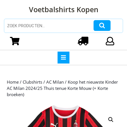
Ga
Voetbalshirts Kopen
naar
de
inhoud
Zoeken naar:
Ga
naar
Winkelwagen
Login
de
inhoud
Open
knop
Home
/
Clubshirts
/
AC Milan
/ Koop het nieuwste Kinder
AC Milan 2024/25 Thuis tenue Korte Mouw (+ Korte
broeken)