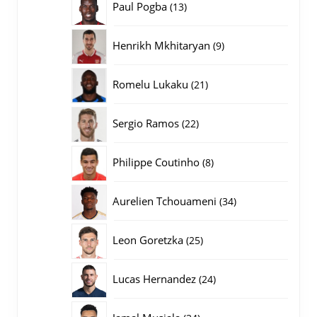
13
Paul Pogba
13
producten
9
Henrikh Mkhitaryan
9
producten
21
Romelu Lukaku
21
producten
22
Sergio Ramos
22
producten
8
Philippe Coutinho
8
producten
34
Aurelien Tchouameni
34
producten
25
Leon Goretzka
25
producten
24
Lucas Hernandez
24
producten
34