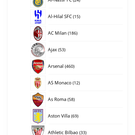
producten
15
Al-Hilal SFC
15
producten
186
AC Milan
186
producten
53
Ajax
53
producten
460
Arsenal
460
producten
12
AS Monaco
12
producten
58
As Roma
58
producten
69
Aston Villa
69
producten
33
Athletic Bilbao
33