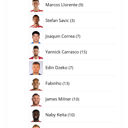
producten
9
Marcos Llorente
9
producten
3
Stefan Savic
3
producten
7
Joaquin Correa
7
producten
15
Yannick Carrasco
15
producten
7
Edin Dzeko
7
producten
13
Fabinho
13
producten
10
James Milner
10
producten
10
Naby Keita
10
producten