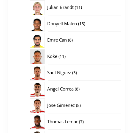
producten
11
Julian Brandt
11
producten
15
Donyell Malen
15
producten
8
Emre Can
8
producten
11
Koke
11
producten
3
Saul Niguez
3
producten
8
Angel Correa
8
producten
8
Jose Gimenez
8
producten
7
Thomas Lemar
7