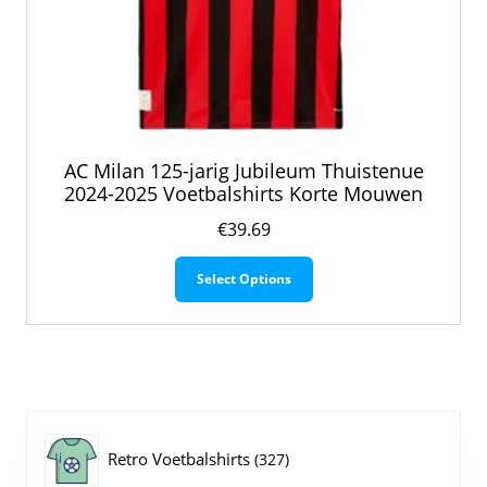
AC Milan 125-jarig Jubileum Thuistenue
2024-2025 Voetbalshirts Korte Mouwen
€
39.69
Dit
Select Options
product
heeft
meerdere
variaties.
Deze
optie
kan
gekozen
327
Retro Voetbalshirts
327
worden