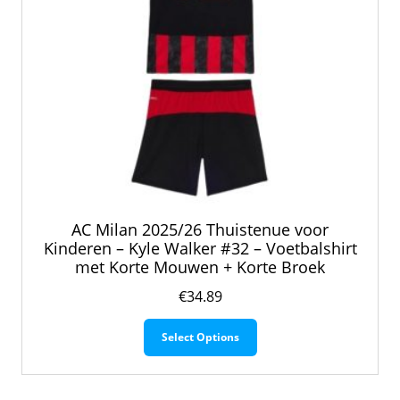
productpagina
AC Milan 2025/26 Thuistenue voor
Kinderen – Kyle Walker #32 – Voetbalshirt
met Korte Mouwen + Korte Broek
€
34.89
Dit
Select Options
product
heeft
meerdere