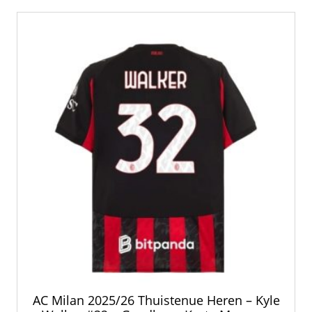
variaties.
Deze
optie
kan
gekozen
worden
op
de
productpagina
AC Milan 2025/26 Thuistenue Heren – Kyle