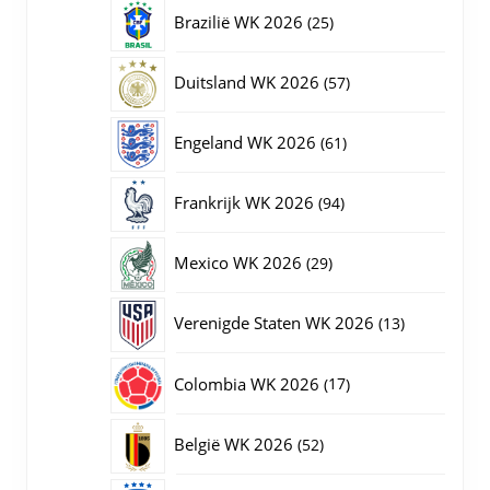
producten
25
Brazilië WK 2026
25
producten
57
Duitsland WK 2026
57
producten
61
Engeland WK 2026
61
producten
94
Frankrijk WK 2026
94
producten
29
Mexico WK 2026
29
producten
13
Verenigde Staten WK 2026
13
producten
17
Colombia WK 2026
17
producten
52
België WK 2026
52
producten