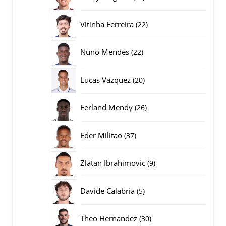
producten
22
Vitinha Ferreira
22
producten
22
Nuno Mendes
22
producten
20
Lucas Vazquez
20
producten
26
Ferland Mendy
26
producten
37
Eder Militao
37
producten
9
Zlatan Ibrahimovic
9
producten
5
Davide Calabria
5
producten
30
Theo Hernandez
30