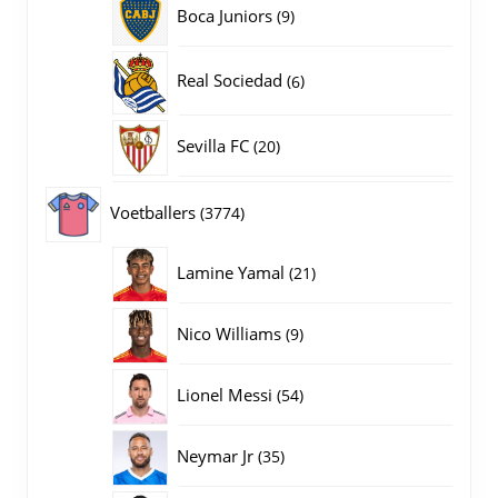
9
Boca Juniors
9
producten
6
Real Sociedad
6
producten
20
Sevilla FC
20
producten
3774
Voetballers
3774
producten
21
Lamine Yamal
21
producten
9
Nico Williams
9
producten
54
Lionel Messi
54
producten
35
Neymar Jr
35