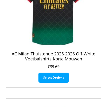
AC Milan Thuistenue 2025-2026 Off-White
Voetbalshirts Korte Mouwen
€
39.69
Dit
Select Options
product
heeft
meerdere
variaties.
Deze
optie