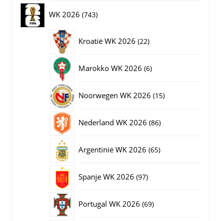
op
producten
743
WK 2026
743
de
productpagina
producten
22
Kroatië WK 2026
22
producten
6
Marokko WK 2026
6
producten
15
Noorwegen WK 2026
15
producten
86
Nederland WK 2026
86
producten
65
Argentinië WK 2026
65
producten
97
Spanje WK 2026
97
producten
69
Portugal WK 2026
69