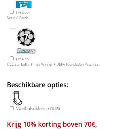
(
+
€
2.65
)
Serie A Patch
(
+
€
4.55
)
UCL Starball 7 Times Winner + UEFA Foundation Patch Set
Beschikbare opties:
Voetbalsokken
(
+
€
6.65
)
Krijg 10% korting boven 70€,