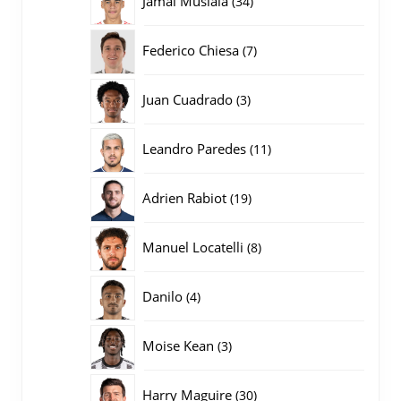
Jamal Musiala
34
producten
7
Federico Chiesa
7
producten
3
Juan Cuadrado
3
producten
11
Leandro Paredes
11
producten
19
Adrien Rabiot
19
producten
8
Manuel Locatelli
8
producten
4
Danilo
4
producten
3
Moise Kean
3
producten
30
Harry Maguire
30