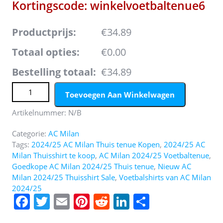
Kortingscode: winkelvoetbaltenue6
Productprijs:
€34.89
Totaal opties:
€0.00
Bestelling totaal:
€34.89
Koop het nieuwste Kinder AC Milan 2024/25 Thuis tenue
Toevoegen Aan Winkelwagen
Korte Mouw (+ Korte broeken) aantal
Artikelnummer:
N/B
Categorie:
AC Milan
Tags:
2024/25 AC Milan Thuis tenue Kopen
,
2024/25 AC
Milan Thuisshirt te koop
,
AC Milan 2024/25 Voetbaltenue
,
Goedkope AC Milan 2024/25 Thuis tenue
,
Nieuw AC
Milan 2024/25 Thuisshirt Sale
,
Voetbalshirts van AC Milan
2024/25
F
T
E
Pi
R
Li
D
a
w
m
nt
e
n
el