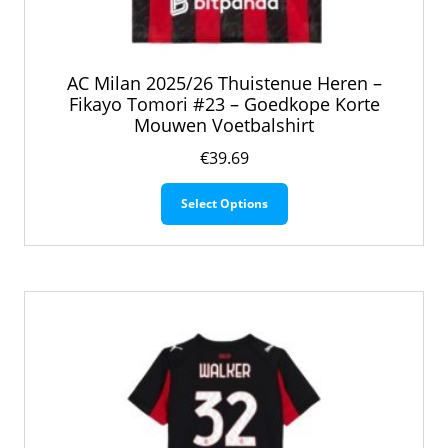
AC Milan 2025/26 Thuistenue Heren –
Fikayo Tomori #23 – Goedkope Korte
Mouwen Voetbalshirt
€
39.69
Dit
Select Options
product
heeft
meerdere
variaties.
Deze
optie
kan
gekozen
worden
op
de