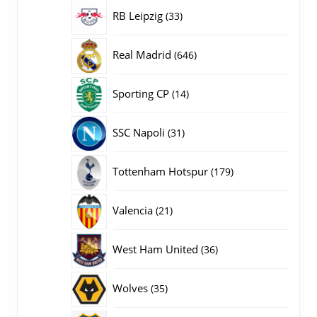
producten
33
RB Leipzig
33
producten
646
Real Madrid
646
producten
14
Sporting CP
14
producten
31
SSC Napoli
31
producten
179
Tottenham Hotspur
179
producten
21
Valencia
21
producten
36
West Ham United
36
producten
35
Wolves
35
producten