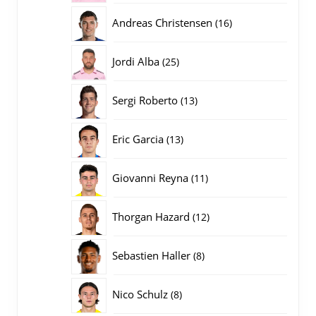
producten
16
Andreas Christensen
16
producten
25
Jordi Alba
25
producten
13
Sergi Roberto
13
producten
13
Eric Garcia
13
producten
11
Giovanni Reyna
11
producten
12
Thorgan Hazard
12
producten
8
Sebastien Haller
8
producten
8
Nico Schulz
8