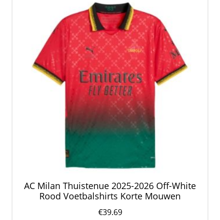
kan
gekozen
worden
op
de
productpagina
AC Milan Thuistenue 2025-2026 Off-White
Rood Voetbalshirts Korte Mouwen
€
39.69