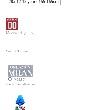
28# 12-13 years 155-165cm
Maatwerk
(
+
€
5.56
)
Naam / Nummer
(
+
€
2.35
)
Fondazione Milan Logo