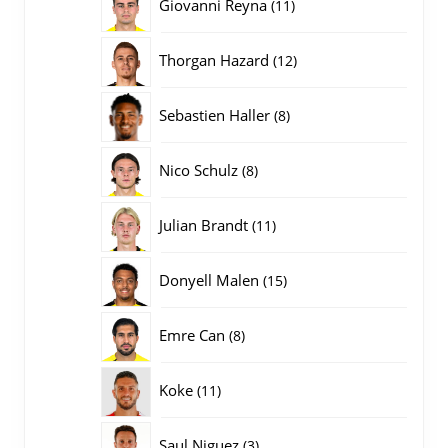
11
Giovanni Reyna
11
producten
12
Thorgan Hazard
12
producten
8
Sebastien Haller
8
producten
8
Nico Schulz
8
producten
11
Julian Brandt
11
producten
15
Donyell Malen
15
producten
8
Emre Can
8
producten
11
Koke
11
producten
3
Saul Niguez
3