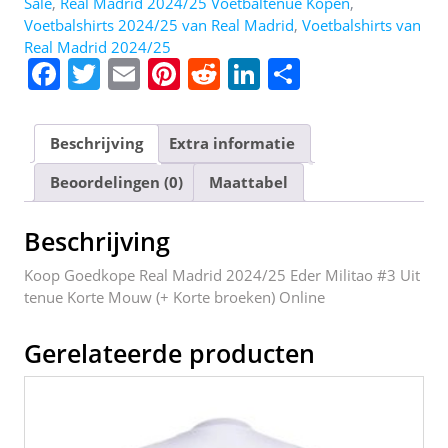
Sale
,
Real Madrid 2024/25 Voetbaltenue Kopen
,
Voetbalshirts 2024/25 van Real Madrid
,
Voetbalshirts van
Real Madrid 2024/25
F
T
E
Pi
R
Li
D
a
w
m
nt
e
n
el
c
itt
ai
er
d
k
e
Beschrijving
Extra informatie
e
er
l
e
di
e
n
Beoordelingen (0)
Maattabel
b
st
t
dI
o
n
Beschrijving
o
Koop Goedkope Real Madrid 2024/25 Eder Militao #3 Uit
k
tenue Korte Mouw (+ Korte broeken) Online
Gerelateerde producten