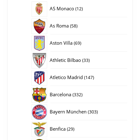
producten
12
AS Monaco
12
producten
58
As Roma
58
producten
69
Aston Villa
69
producten
33
Athletic Bilbao
33
producten
147
Atletico Madrid
147
producten
332
Barcelona
332
producten
303
Bayern München
303
producten
29
Benfica
29