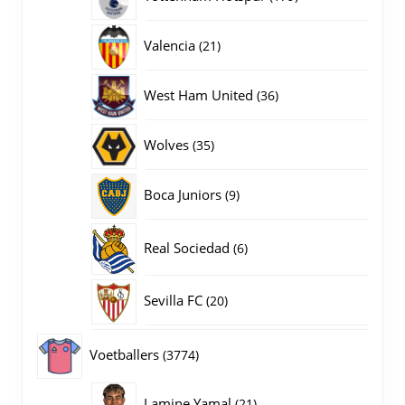
producten
21
Valencia
21
producten
36
West Ham United
36
producten
35
Wolves
35
producten
9
Boca Juniors
9
producten
6
Real Sociedad
6
producten
20
Sevilla FC
20
producten
3774
Voetballers
3774
producten
21
Lamine Yamal
21