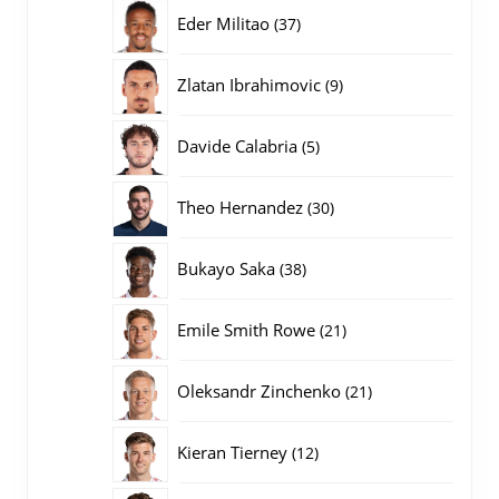
producten
37
Eder Militao
37
producten
9
Zlatan Ibrahimovic
9
producten
5
Davide Calabria
5
producten
30
Theo Hernandez
30
producten
38
Bukayo Saka
38
producten
21
Emile Smith Rowe
21
producten
21
Oleksandr Zinchenko
21
producten
12
Kieran Tierney
12
producten