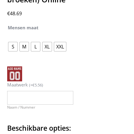
€
48.69
Mensen maat
S
M
L
XL
XXL
Maatwerk
(
+
€
5.56
)
Naam / Nummer
Beschikbare opties: