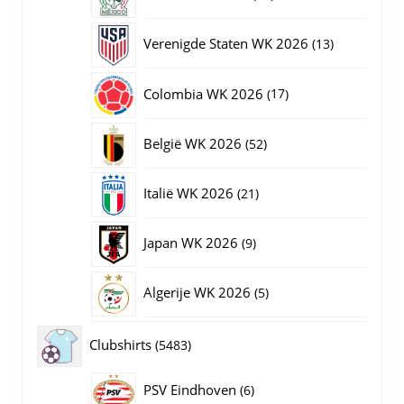
producten
13
Verenigde Staten WK 2026
13
producten
17
Colombia WK 2026
17
producten
52
België WK 2026
52
producten
21
Italië WK 2026
21
producten
9
Japan WK 2026
9
producten
5
Algerije WK 2026
5
producten
5483
Clubshirts
5483
producten
PSV Eindhoven
6
6