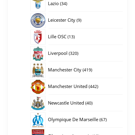
34
Lazio
34
producten
9
Leicester City
9
producten
13
Lille OSC
13
producten
320
Liverpool
320
producten
419
Manchester City
419
producten
442
Manchester United
442
producten
40
Newcastle United
40
producten
67
Olympique De Marseille
67
producten