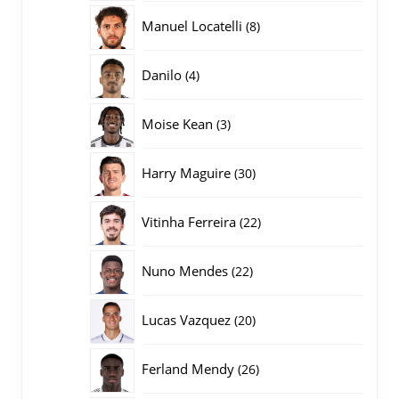
producten
8
Manuel Locatelli
8
producten
4
Danilo
4
producten
3
Moise Kean
3
producten
30
Harry Maguire
30
producten
22
Vitinha Ferreira
22
producten
22
Nuno Mendes
22
producten
20
Lucas Vazquez
20
producten
26
Ferland Mendy
26