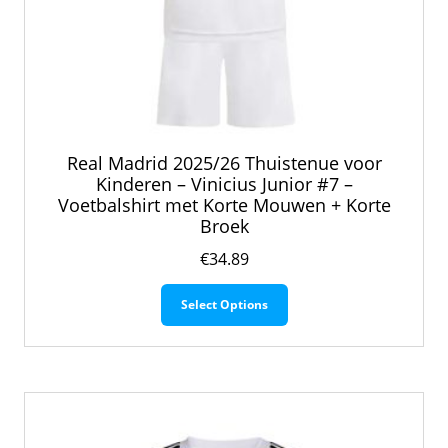
Real Madrid 2025/26 Thuistenue voor
Kinderen – Vinicius Junior #7 –
Voetbalshirt met Korte Mouwen + Korte
Broek
€
34.89
Dit
Select Options
product
heeft
meerdere
variaties.
Deze
optie
kan