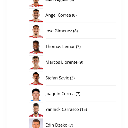
producten
8
Angel Correa
8
producten
8
Jose Gimenez
8
producten
7
Thomas Lemar
7
producten
9
Marcos Llorente
9
producten
3
Stefan Savic
3
producten
7
Joaquin Correa
7
producten
15
Yannick Carrasco
15
producten
7
Edin Dzeko
7