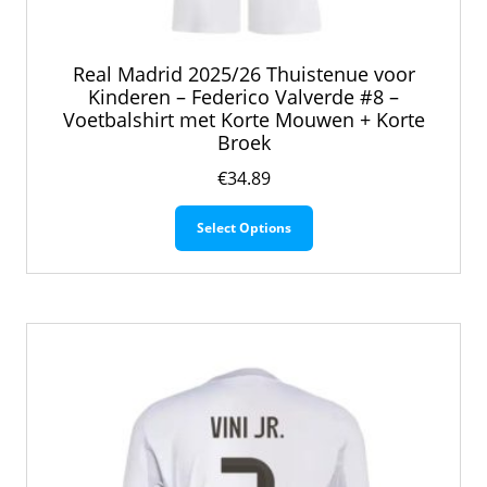
Real Madrid 2025/26 Thuistenue voor
Kinderen – Federico Valverde #8 –
Voetbalshirt met Korte Mouwen + Korte
Broek
€
34.89
Dit
Select Options
product
heeft
meerdere
variaties.
Deze
optie
kan
gekozen
worden
op
de