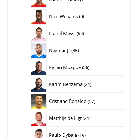
producten
9
Nico Williams
9
producten
54
Lionel Messi
54
producten
35
Neymar Jr
35
producten
56
Kylian Mbappe
56
producten
24
Karim Benzema
24
producten
57
Cristiano Ronaldo
57
producten
24
Matthijs de Ligt
24
producten
16
Paulo Dybala
16