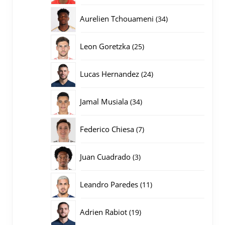
producten
34
Aurelien Tchouameni
34
producten
25
Leon Goretzka
25
producten
24
Lucas Hernandez
24
producten
34
Jamal Musiala
34
producten
7
Federico Chiesa
7
producten
3
Juan Cuadrado
3
producten
11
Leandro Paredes
11
producten
19
Adrien Rabiot
19