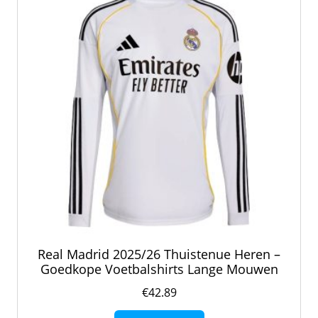
gekozen
worden
op
de
productpagina
Real Madrid 2025/26 Thuistenue Heren –
Goedkope Voetbalshirts Lange Mouwen
€
42.89
Dit