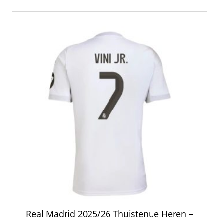
variaties.
Deze
optie
kan
gekozen
worden
op
de
productpagina
Real Madrid 2025/26 Thuistenue Heren –