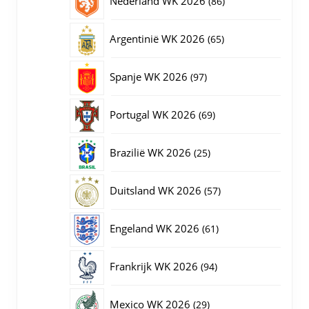
Nederland WK 2026
86
producten
65
Argentinië WK 2026
65
producten
97
Spanje WK 2026
97
producten
69
Portugal WK 2026
69
producten
25
Brazilië WK 2026
25
producten
57
Duitsland WK 2026
57
producten
61
Engeland WK 2026
61
producten
94
Frankrijk WK 2026
94
producten
29
Mexico WK 2026
29