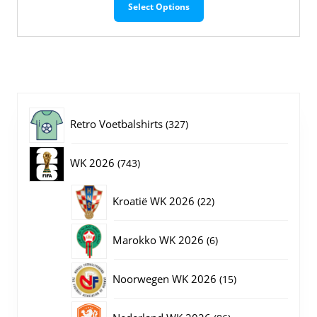
Select Options
product
heeft
meerdere
variaties.
Deze
optie
kan
gekozen
327
Retro Voetbalshirts
327
worden
op
producten
743
WK 2026
743
de
productpagina
producten
22
Kroatië WK 2026
22
producten
6
Marokko WK 2026
6
producten
15
Noorwegen WK 2026
15
producten
86