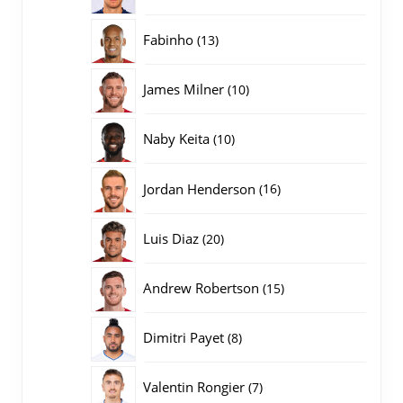
producten
13
Fabinho
13
producten
10
James Milner
10
producten
10
Naby Keita
10
producten
16
Jordan Henderson
16
producten
20
Luis Diaz
20
producten
15
Andrew Robertson
15
producten
8
Dimitri Payet
8
producten
7
Valentin Rongier
7