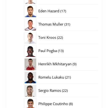
producten
17
Eden Hazard
17
producten
31
Thomas Muller
31
producten
22
Toni Kroos
22
producten
13
Paul Pogba
13
producten
9
Henrikh Mkhitaryan
9
producten
21
Romelu Lukaku
21
producten
22
Sergio Ramos
22
producten
8
Philippe Coutinho
8