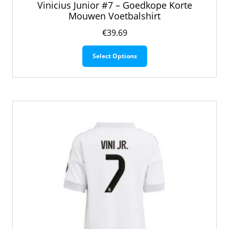
Vinicius Junior #7 – Goedkope Korte
Mouwen Voetbalshirt
€
39.69
Dit
Select Options
product
heeft
meerdere
variaties.
Deze
optie
kan
gekozen
worden
op
de
productpagina