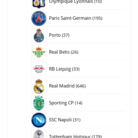
10
Olympique Lyonnais
10
producten
195
Paris Saint-Germain
195
producten
37
Porto
37
producten
26
Real Betis
26
producten
33
RB Leipzig
33
producten
646
Real Madrid
646
producten
14
Sporting CP
14
producten
31
SSC Napoli
31
producten
179
Tottenham Hotspur
179