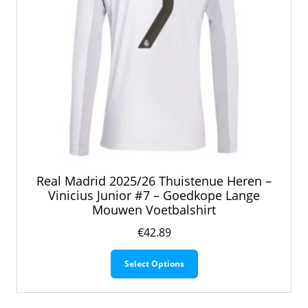
productpagina
Real Madrid 2025/26 Thuistenue Heren –
Vinicius Junior #7 – Goedkope Lange
Mouwen Voetbalshirt
€
42.89
Dit
Select Options
product
heeft
meerdere