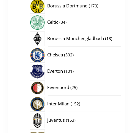
producten
170
Borussia Dortmund
170
producten
34
Celtic
34
producten
18
Borussia Monchengladbach
18
producten
302
Chelsea
302
producten
101
Everton
101
producten
25
Feyenoord
25
producten
152
Inter Milan
152
producten
153
Juventus
153
producten