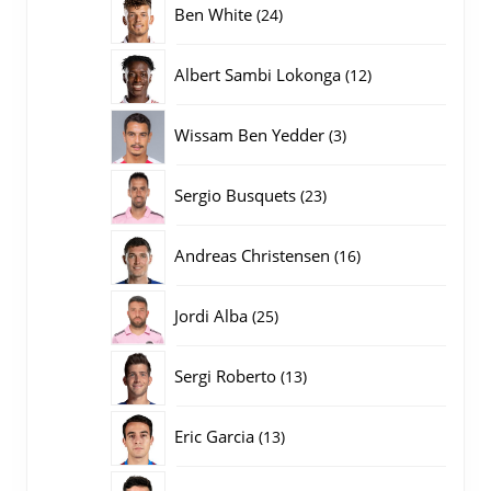
24
Ben White
24
producten
12
Albert Sambi Lokonga
12
producten
3
Wissam Ben Yedder
3
producten
23
Sergio Busquets
23
producten
16
Andreas Christensen
16
producten
25
Jordi Alba
25
producten
13
Sergi Roberto
13
producten
13
Eric Garcia
13
producten