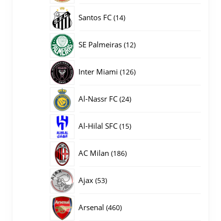
producten
14
Santos FC
14
producten
12
SE Palmeiras
12
producten
126
Inter Miami
126
producten
24
Al-Nassr FC
24
producten
15
Al-Hilal SFC
15
producten
186
AC Milan
186
producten
53
Ajax
53
producten
460
Arsenal
460