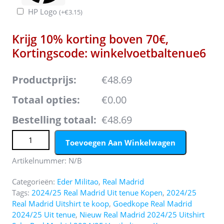
HP Logo
(
+
€
3.15
)
Krijg 10% korting boven 70€,
Kortingscode: winkelvoetbaltenue6
Productprijs:
€48.69
Totaal opties:
€0.00
Bestelling totaal:
€48.69
Koop Goedkope Real Madrid 2024/25 Eder Militao #3 Uit
Toevoegen Aan Winkelwagen
tenue Korte Mouw (+ Korte broeken) Online aantal
Artikelnummer:
N/B
Categorieën:
Eder Militao
,
Real Madrid
Tags:
2024/25 Real Madrid Uit tenue Kopen
,
2024/25
Real Madrid Uitshirt te koop
,
Goedkope Real Madrid
2024/25 Uit tenue
,
Nieuw Real Madrid 2024/25 Uitshirt