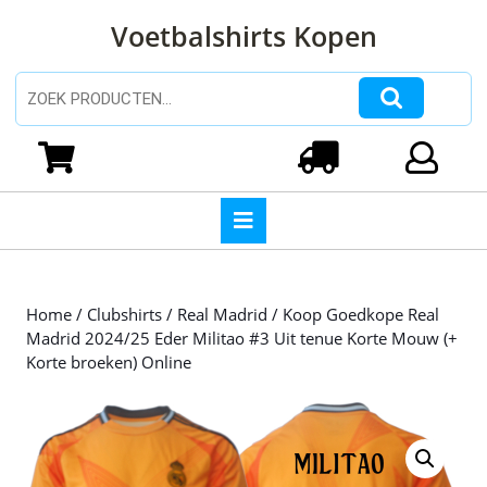
Ga
Voetbalshirts Kopen
naar
de
inhoud
Zoeken naar:
Ga
naar
Winkelwagen
Login
de
inhoud
Open
knop
Home
/
Clubshirts
/
Real Madrid
/ Koop Goedkope Real
Madrid 2024/25 Eder Militao #3 Uit tenue Korte Mouw (+
Korte broeken) Online