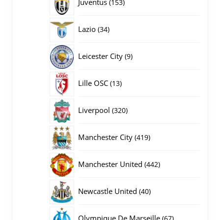
153
Juventus
153
producten
34
Lazio
34
producten
9
Leicester City
9
producten
13
Lille OSC
13
producten
320
Liverpool
320
producten
419
Manchester City
419
producten
442
Manchester United
442
producten
40
Newcastle United
40
producten
67
Olympique De Marseille
67