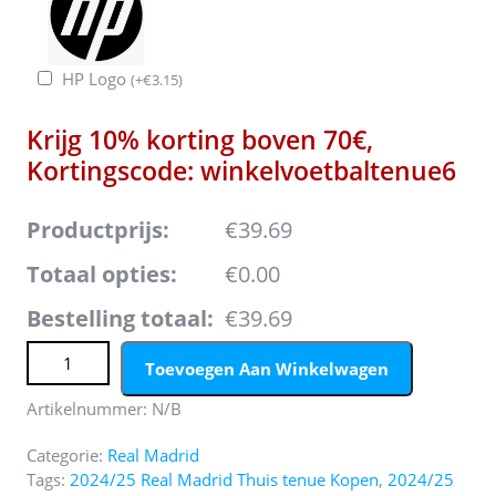
HP Logo
(
+
€
3.15
)
Krijg 10% korting boven 70€,
Kortingscode: winkelvoetbaltenue6
Productprijs:
€39.69
Totaal opties:
€0.00
Bestelling totaal:
€39.69
Koop Dames Real Madrid 2024/25 Thuis tenue met korte
Toevoegen Aan Winkelwagen
mouwen online aantal
Artikelnummer:
N/B
Categorie:
Real Madrid
Tags:
2024/25 Real Madrid Thuis tenue Kopen
,
2024/25