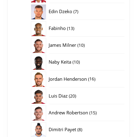
producten
7
Edin Dzeko
7
producten
13
Fabinho
13
producten
10
James Milner
10
producten
10
Naby Keita
10
producten
16
Jordan Henderson
16
producten
20
Luis Diaz
20
producten
15
Andrew Robertson
15
producten
8
Dimitri Payet
8