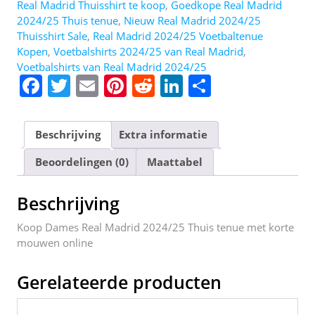
Real Madrid Thuisshirt te koop
,
Goedkope Real Madrid
2024/25 Thuis tenue
,
Nieuw Real Madrid 2024/25
Thuisshirt Sale
,
Real Madrid 2024/25 Voetbaltenue
Kopen
,
Voetbalshirts 2024/25 van Real Madrid
,
Voetbalshirts van Real Madrid 2024/25
F
T
E
Pi
R
Li
D
a
w
m
nt
e
n
el
c
itt
ai
er
d
k
e
Beschrijving
Extra informatie
e
er
l
e
di
e
n
Beoordelingen (0)
Maattabel
b
st
t
dI
o
n
Beschrijving
o
Koop Dames Real Madrid 2024/25 Thuis tenue met korte
k
mouwen online
Gerelateerde producten