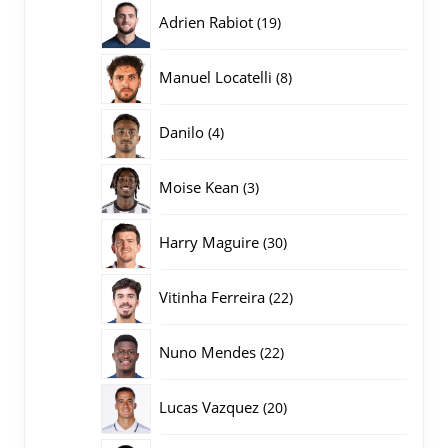
producten
19
Adrien Rabiot
19
producten
8
Manuel Locatelli
8
producten
4
Danilo
4
producten
3
Moise Kean
3
producten
30
Harry Maguire
30
producten
22
Vitinha Ferreira
22
producten
22
Nuno Mendes
22
producten
20
Lucas Vazquez
20
producten