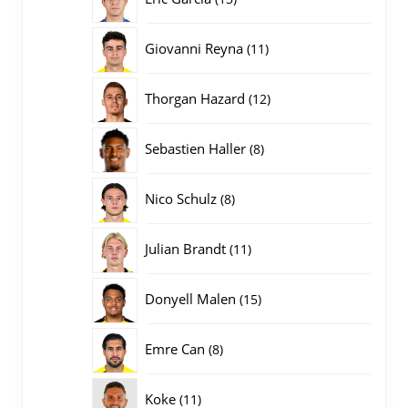
producten
11
Giovanni Reyna
11
producten
12
Thorgan Hazard
12
producten
8
Sebastien Haller
8
producten
8
Nico Schulz
8
producten
11
Julian Brandt
11
producten
15
Donyell Malen
15
producten
8
Emre Can
8
producten
11
Koke
11