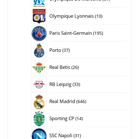
producten
10
Olympique Lyonnais
10
producten
195
Paris Saint-Germain
195
producten
37
Porto
37
producten
26
Real Betis
26
producten
33
RB Leipzig
33
producten
646
Real Madrid
646
producten
14
Sporting CP
14
producten
31
SSC Napoli
31