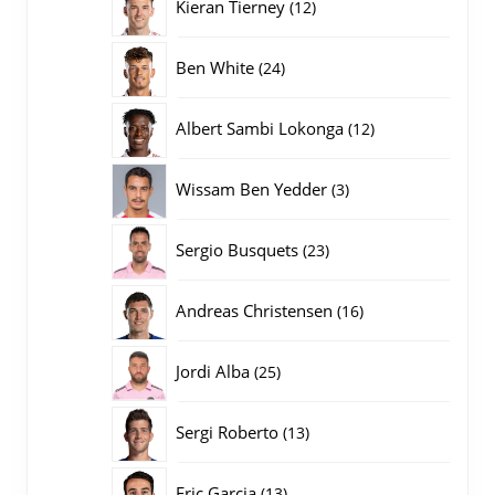
12
Kieran Tierney
12
producten
24
Ben White
24
producten
12
Albert Sambi Lokonga
12
producten
3
Wissam Ben Yedder
3
producten
23
Sergio Busquets
23
producten
16
Andreas Christensen
16
producten
25
Jordi Alba
25
producten
13
Sergi Roberto
13
producten
13
Eric Garcia
13