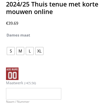
2024/25 Thuis tenue met korte
mouwen online
€
39.69
Dames maat
S
M
L
XL
Maatwerk
(
+
€
5.56
)
Naam / Nummer