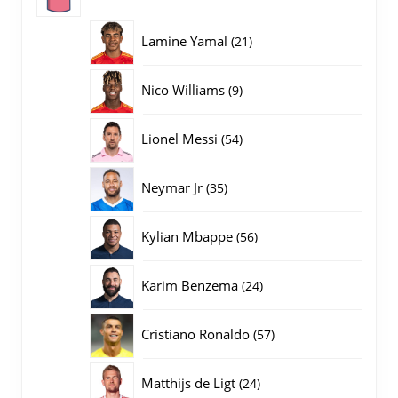
producten
21
Lamine Yamal
21
producten
9
Nico Williams
9
producten
54
Lionel Messi
54
producten
35
Neymar Jr
35
producten
56
Kylian Mbappe
56
producten
24
Karim Benzema
24
producten
57
Cristiano Ronaldo
57
producten
24
Matthijs de Ligt
24