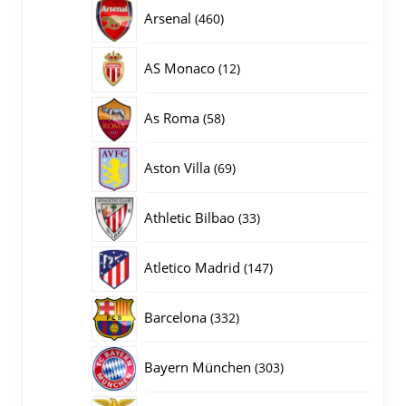
producten
460
Arsenal
460
producten
12
AS Monaco
12
producten
58
As Roma
58
producten
69
Aston Villa
69
producten
33
Athletic Bilbao
33
producten
147
Atletico Madrid
147
producten
332
Barcelona
332
producten
303
Bayern München
303
producten