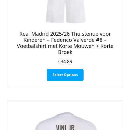
Real Madrid 2025/26 Thuistenue voor
Kinderen – Federico Valverde #8 –
Voetbalshirt met Korte Mouwen + Korte
Broek
€
34.89
Dit
Select Options
product
heeft
meerdere
variaties.
Deze
optie
kan
gekozen
worden