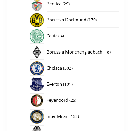
29
Benfica
29
producten
170
Borussia Dortmund
170
producten
34
Celtic
34
producten
18
Borussia Monchengladbach
18
producten
302
Chelsea
302
producten
101
Everton
101
producten
25
Feyenoord
25
producten
152
Inter Milan
152
producten