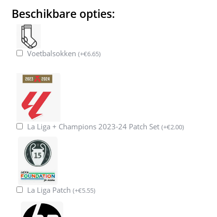
Beschikbare opties:
Voetbalsokken
(
+
€
6.65
)
La Liga + Champions 2023-24 Patch Set
(
+
€
2.00
)
La Liga Patch
(
+
€
5.55
)