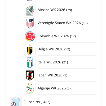
producten
29
Mexico WK 2026
29
producten
13
Verenigde Staten WK 2026
13
producten
17
Colombia WK 2026
17
producten
52
België WK 2026
52
producten
21
Italië WK 2026
21
producten
9
Japan WK 2026
9
producten
5
Algerije WK 2026
5
producten
5483
Clubshirts
5483