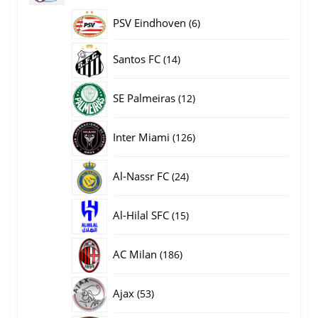
producten
PSV Eindhoven
6
6
producten
14
Santos FC
14
producten
12
SE Palmeiras
12
producten
126
Inter Miami
126
producten
24
Al-Nassr FC
24
producten
15
Al-Hilal SFC
15
producten
186
AC Milan
186
producten
53
Ajax
53