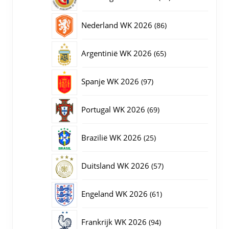
producten
86
Nederland WK 2026
86
producten
65
Argentinië WK 2026
65
producten
97
Spanje WK 2026
97
producten
69
Portugal WK 2026
69
producten
25
Brazilië WK 2026
25
producten
57
Duitsland WK 2026
57
producten
61
Engeland WK 2026
61
producten
94
Frankrijk WK 2026
94