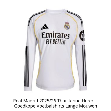
optie
kan
gekozen
worden
op
de
productpagina
Real Madrid 2025/26 Thuistenue Heren –
Goedkope Voetbalshirts Lange Mouwen