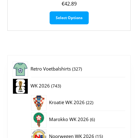
€
42.89
Dit
Select Options
product
heeft
meerdere
variaties.
Deze
optie
kan
gekozen
327
Retro Voetbalshirts
327
worden
op
producten
743
WK 2026
743
de
productpagina
producten
22
Kroatië WK 2026
22
producten
6
Marokko WK 2026
6
producten
15
Noorwegen WK 2026
15