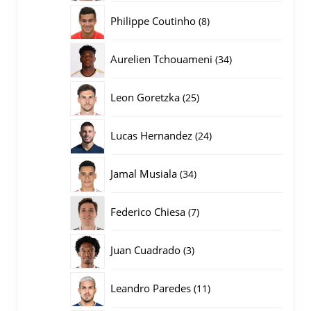
producten
8
Philippe Coutinho
8
producten
34
Aurelien Tchouameni
34
producten
25
Leon Goretzka
25
producten
24
Lucas Hernandez
24
producten
34
Jamal Musiala
34
producten
7
Federico Chiesa
7
producten
3
Juan Cuadrado
3
producten
11
Leandro Paredes
11