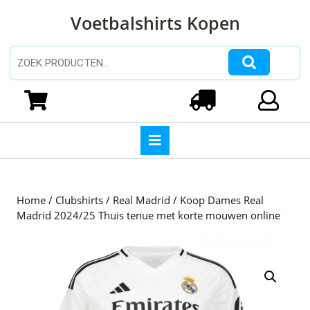
Ga
Voetbalshirts Kopen
naar
de
inhoud
Zoeken naar:
Ga
naar
Winkelwagen
Login
de
inhoud
Open
knop
Home
/
Clubshirts
/
Real Madrid
/ Koop Dames Real
Madrid 2024/25 Thuis tenue met korte mouwen online