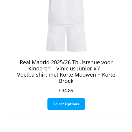
Real Madrid 2025/26 Thuistenue voor
Kinderen – Vinicius Junior #7 –
Voetbalshirt met Korte Mouwen + Korte
Broek
€
34.89
Dit
Select Options
product
heeft
meerdere
variaties.
Deze