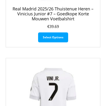
Real Madrid 2025/26 Thuistenue Heren –
Vinicius Junior #7 – Goedkope Korte
Mouwen Voetbalshirt
€
39.69
Dit
Select Options
product
heeft
meerdere
variaties.
Deze
optie
kan
gekozen
worden
op
de
productpagina