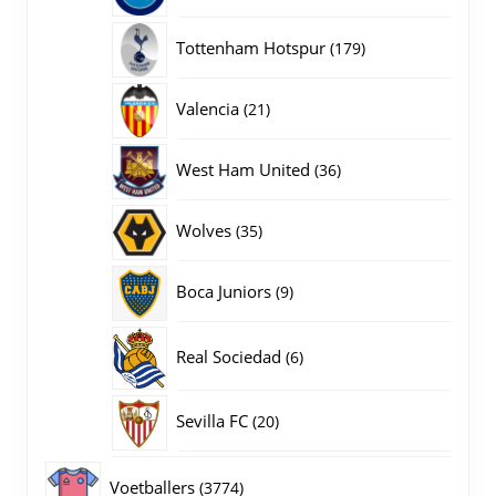
producten
179
Tottenham Hotspur
179
producten
21
Valencia
21
producten
36
West Ham United
36
producten
35
Wolves
35
producten
9
Boca Juniors
9
producten
6
Real Sociedad
6
producten
20
Sevilla FC
20
producten
3774
Voetballers
3774