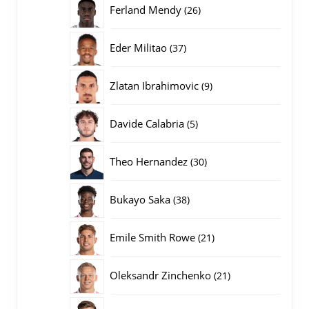
26
Ferland Mendy
26
producten
37
Eder Militao
37
producten
9
Zlatan Ibrahimovic
9
producten
5
Davide Calabria
5
producten
30
Theo Hernandez
30
producten
38
Bukayo Saka
38
producten
21
Emile Smith Rowe
21
producten
21
Oleksandr Zinchenko
21
producten