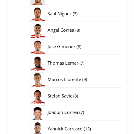
producten
3
Saul Niguez
3
producten
8
Angel Correa
8
producten
8
Jose Gimenez
8
producten
7
Thomas Lemar
7
producten
9
Marcos Llorente
9
producten
3
Stefan Savic
3
producten
7
Joaquin Correa
7
producten
15
Yannick Carrasco
15