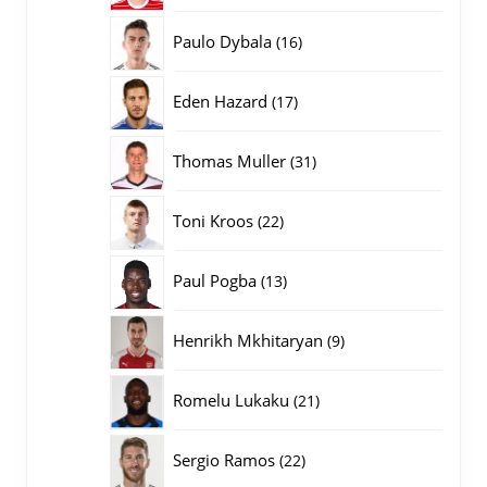
producten
16
Paulo Dybala
16
producten
17
Eden Hazard
17
producten
31
Thomas Muller
31
producten
22
Toni Kroos
22
producten
13
Paul Pogba
13
producten
9
Henrikh Mkhitaryan
9
producten
21
Romelu Lukaku
21
producten
22
Sergio Ramos
22