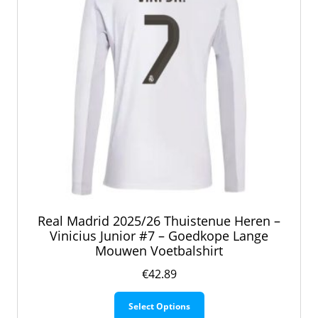
op
de
productpagina
Real Madrid 2025/26 Thuistenue Heren –
Vinicius Junior #7 – Goedkope Lange
Mouwen Voetbalshirt
€
42.89
Dit
Select Options
product