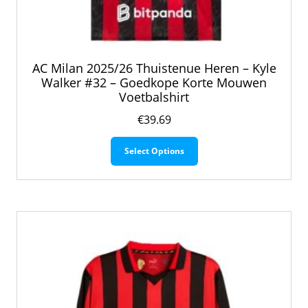
AC Milan 2025/26 Thuistenue Heren – Kyle
Walker #32 – Goedkope Korte Mouwen
Voetbalshirt
€
39.69
Dit
Select Options
product
heeft
meerdere
variaties.
Deze
optie
kan
gekozen
worden
op
de