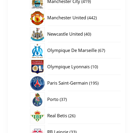
419
Manchester City
419
producten
442
Manchester United
442
producten
40
Newcastle United
40
producten
67
Olympique De Marseille
67
producten
10
Olympique Lyonnais
10
producten
195
Paris Saint-Germain
195
producten
37
Porto
37
producten
26
Real Betis
26
producten
33
RB Leipzig
33