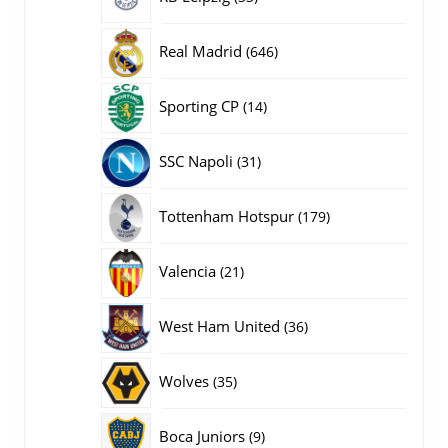
producten
646
Real Madrid
646
producten
14
Sporting CP
14
producten
31
SSC Napoli
31
producten
179
Tottenham Hotspur
179
producten
21
Valencia
21
producten
36
West Ham United
36
producten
35
Wolves
35
producten
9
Boca Juniors
9