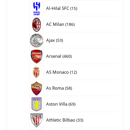
producten
15
Al-Hilal SFC
15
producten
186
AC Milan
186
producten
53
Ajax
53
producten
460
Arsenal
460
producten
12
AS Monaco
12
producten
58
As Roma
58
producten
69
Aston Villa
69
producten
33
Athletic Bilbao
33