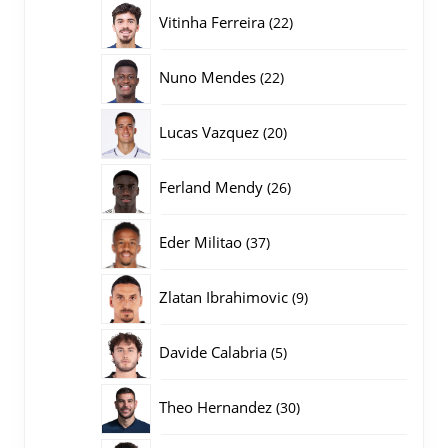
producten
22
Vitinha Ferreira
22
producten
22
Nuno Mendes
22
producten
20
Lucas Vazquez
20
producten
26
Ferland Mendy
26
producten
37
Eder Militao
37
producten
9
Zlatan Ibrahimovic
9
producten
5
Davide Calabria
5
producten
30
Theo Hernandez
30
producten