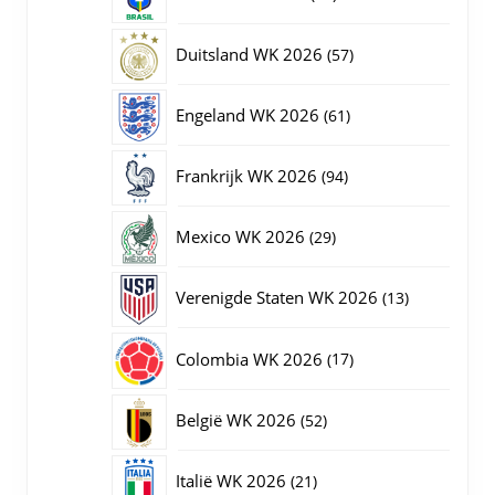
producten
57
Duitsland WK 2026
57
producten
61
Engeland WK 2026
61
producten
94
Frankrijk WK 2026
94
producten
29
Mexico WK 2026
29
producten
13
Verenigde Staten WK 2026
13
producten
17
Colombia WK 2026
17
producten
52
België WK 2026
52
producten
21
Italië WK 2026
21