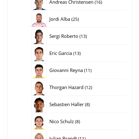
16
Andreas Christensen
16
producten
25
Jordi Alba
25
producten
13
Sergi Roberto
13
producten
13
Eric Garcia
13
producten
11
Giovanni Reyna
11
producten
12
Thorgan Hazard
12
producten
8
Sebastien Haller
8
producten
8
Nico Schulz
8
producten
11
Julian Brandt
11