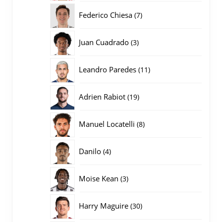
producten
7
Federico Chiesa
7
producten
3
Juan Cuadrado
3
producten
11
Leandro Paredes
11
producten
19
Adrien Rabiot
19
producten
8
Manuel Locatelli
8
producten
4
Danilo
4
producten
3
Moise Kean
3
producten
30
Harry Maguire
30