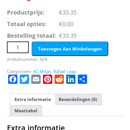
Productprijs:
€33.35
Totaal opties:
€0.00
Bestelling totaal:
€33.35
Kids AC Milan Rafael Leao #17 Thuis tenue 2022-23 Korte
Toevoegen Aan Winkelwagen
Mouw (+ Korte broeken) aantal
Artikelnummer:
N/B
Categorieën:
AC Milan
,
Rafael Leao
F
T
E
Pi
R
Li
D
a
w
m
nt
e
n
el
c
itt
ai
er
d
k
e
Extra informatie
Beoordelingen (0)
e
er
l
e
di
e
n
Maattabel
b
st
t
dI
o
n
Extra informatie