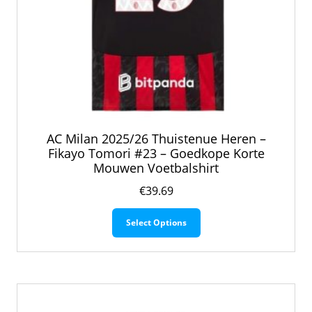
AC Milan 2025/26 Thuistenue Heren –
Fikayo Tomori #23 – Goedkope Korte
Mouwen Voetbalshirt
€
39.69
Dit
Select Options
product
heeft
meerdere
variaties.
Deze
optie