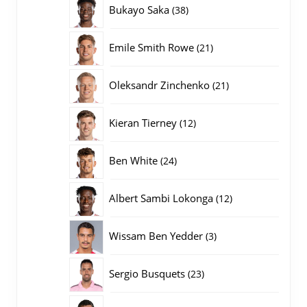
38
Bukayo Saka
38
producten
21
Emile Smith Rowe
21
producten
21
Oleksandr Zinchenko
21
producten
12
Kieran Tierney
12
producten
24
Ben White
24
producten
12
Albert Sambi Lokonga
12
producten
3
Wissam Ben Yedder
3
producten
23
Sergio Busquets
23
producten