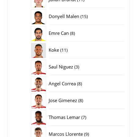
producten
15
Donyell Malen
15
producten
8
Emre Can
8
producten
11
Koke
11
producten
3
Saul Niguez
3
producten
8
Angel Correa
8
producten
8
Jose Gimenez
8
producten
7
Thomas Lemar
7
producten
9
Marcos Llorente
9