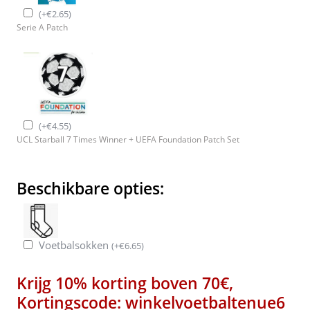
(
+
€
2.65
)
Serie A Patch
(
+
€
4.55
)
UCL Starball 7 Times Winner + UEFA Foundation Patch Set
Beschikbare opties:
Voetbalsokken
(
+
€
6.65
)
Krijg 10% korting boven 70€,
Kortingscode: winkelvoetbaltenue6