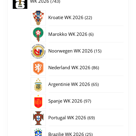
743
WK 2026
743
de
productpagina
producten
22
Kroatië WK 2026
22
producten
6
Marokko WK 2026
6
producten
15
Noorwegen WK 2026
15
producten
86
Nederland WK 2026
86
producten
65
Argentinië WK 2026
65
producten
97
Spanje WK 2026
97
producten
69
Portugal WK 2026
69
producten
25
Brazilië WK 2026
25