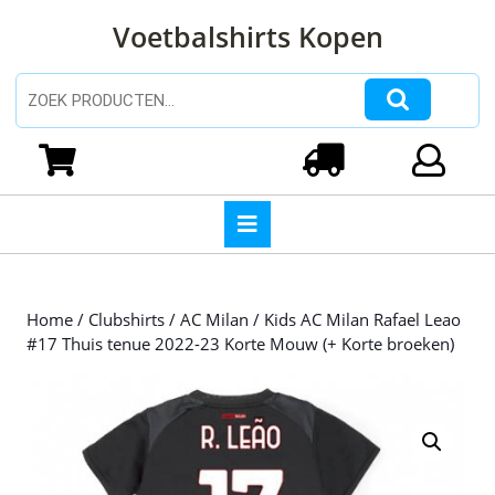
Ga
Voetbalshirts Kopen
naar
de
inhoud
Zoeken naar:
Ga
naar
Winkelwagen
Login
de
inhoud
Open
knop
Home
/
Clubshirts
/
AC Milan
/ Kids AC Milan Rafael Leao
#17 Thuis tenue 2022-23 Korte Mouw (+ Korte broeken)