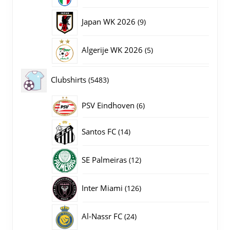
producten
9
Japan WK 2026
9
producten
5
Algerije WK 2026
5
producten
5483
Clubshirts
5483
producten
PSV Eindhoven
6
6
producten
14
Santos FC
14
producten
12
SE Palmeiras
12
producten
126
Inter Miami
126
producten
24
Al-Nassr FC
24