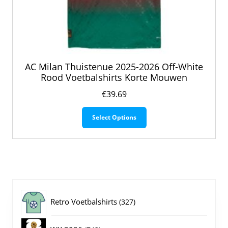
AC Milan Thuistenue 2025-2026 Off-White
Rood Voetbalshirts Korte Mouwen
€
39.69
Dit
Select Options
product
heeft
meerdere
variaties.
Deze
optie
kan
gekozen
327
Retro Voetbalshirts
327
worden
op
producten