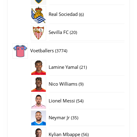
producten
6
Real Sociedad
6
producten
20
Sevilla FC
20
producten
3774
Voetballers
3774
producten
21
Lamine Yamal
21
producten
9
Nico Williams
9
producten
54
Lionel Messi
54
producten
35
Neymar Jr
35
producten
56
Kylian Mbappe
56