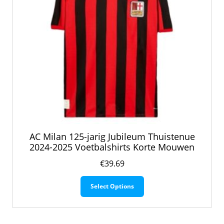
productpagina
AC Milan 125-jarig Jubileum Thuistenue
2024-2025 Voetbalshirts Korte Mouwen
€
39.69
Dit
Select Options
product
heeft
meerdere
variaties.