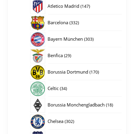
producten
147
Atletico Madrid
147
producten
332
Barcelona
332
producten
303
Bayern München
303
producten
29
Benfica
29
producten
170
Borussia Dortmund
170
producten
34
Celtic
34
producten
18
Borussia Monchengladbach
18
producten
302
Chelsea
302
producten