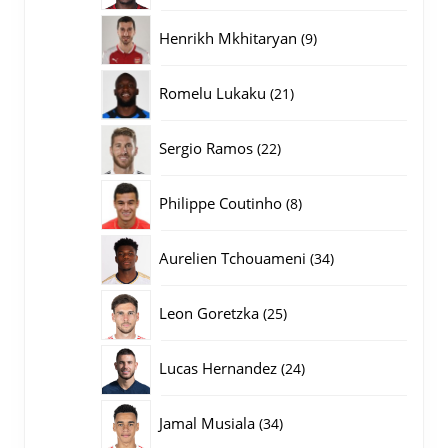
producten
9
Henrikh Mkhitaryan
9
producten
21
Romelu Lukaku
21
producten
22
Sergio Ramos
22
producten
8
Philippe Coutinho
8
producten
34
Aurelien Tchouameni
34
producten
25
Leon Goretzka
25
producten
24
Lucas Hernandez
24
producten
34
Jamal Musiala
34