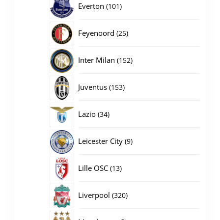
101
Everton
101
producten
25
Feyenoord
25
producten
152
Inter Milan
152
producten
153
Juventus
153
producten
34
Lazio
34
producten
9
Leicester City
9
producten
13
Lille OSC
13
producten
320
Liverpool
320
producten