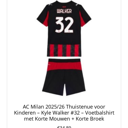
kan
gekozen
worden
op
de
productpagina
AC Milan 2025/26 Thuistenue voor
Kinderen – Kyle Walker #32 – Voetbalshirt
met Korte Mouwen + Korte Broek