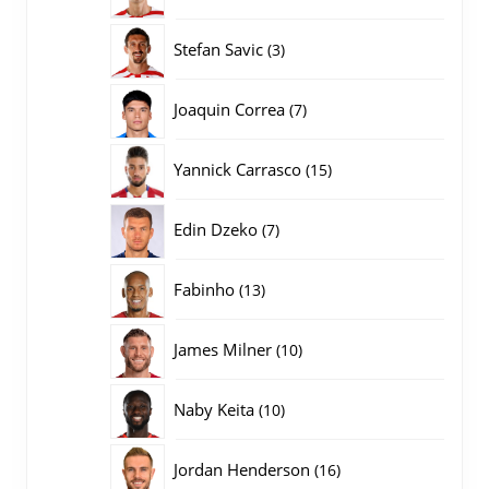
producten
3
Stefan Savic
3
producten
7
Joaquin Correa
7
producten
15
Yannick Carrasco
15
producten
7
Edin Dzeko
7
producten
13
Fabinho
13
producten
10
James Milner
10
producten
10
Naby Keita
10
producten
16
Jordan Henderson
16