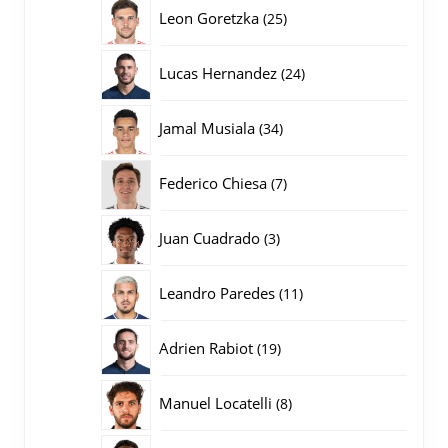
producten
25
Leon Goretzka
25
producten
24
Lucas Hernandez
24
producten
34
Jamal Musiala
34
producten
7
Federico Chiesa
7
producten
3
Juan Cuadrado
3
producten
11
Leandro Paredes
11
producten
19
Adrien Rabiot
19
producten
8
Manuel Locatelli
8
producten