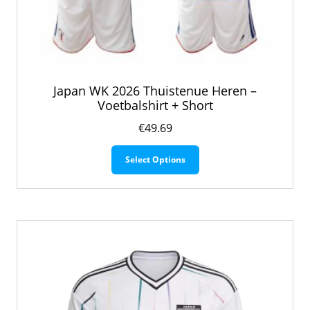
Japan WK 2026 Thuistenue Heren –
Voetbalshirt + Short
€
49.69
Dit
Select Options
product
heeft
meerdere
variaties.
Deze
optie
kan
gekozen
worden
op