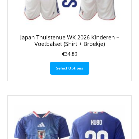
Japan Thuistenue WK 2026 Kinderen –
Voetbalset (Shirt + Broekje)
€
34.89
Dit
Select Options
product
heeft
meerdere
variaties.
Deze
optie
kan
gekozen
worden
op
de