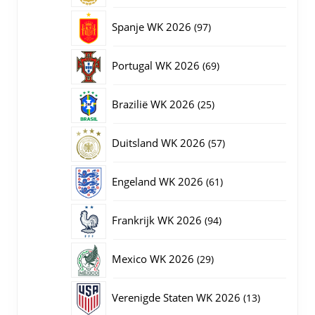
producten
97
Spanje WK 2026
97
producten
69
Portugal WK 2026
69
producten
25
Brazilië WK 2026
25
producten
57
Duitsland WK 2026
57
producten
61
Engeland WK 2026
61
producten
94
Frankrijk WK 2026
94
producten
29
Mexico WK 2026
29
producten
13
Verenigde Staten WK 2026
13