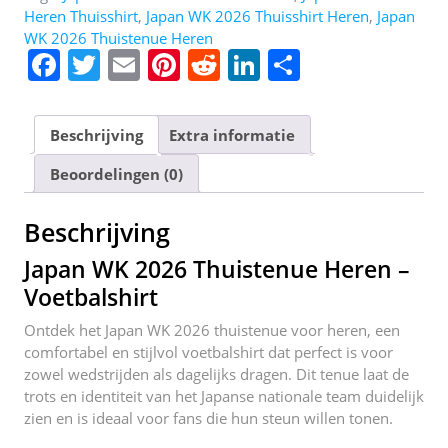
Heren Thuisshirt
,
Japan WK 2026 Thuisshirt Heren
,
Japan
WK 2026 Thuistenue Heren
F
T
E
Pi
R
Li
D
a
w
m
nt
e
n
el
c
itt
ai
er
d
k
e
Beschrijving
Extra informatie
e
er
l
e
di
e
n
Beoordelingen (0)
b
st
t
dI
o
n
Beschrijving
o
Japan WK 2026 Thuistenue Heren –
k
Voetbalshirt
Ontdek het Japan WK 2026 thuistenue voor heren, een
comfortabel en stijlvol voetbalshirt dat perfect is voor
zowel wedstrijden als dagelijks dragen. Dit tenue laat de
trots en identiteit van het Japanse nationale team duidelijk
zien en is ideaal voor fans die hun steun willen tonen.