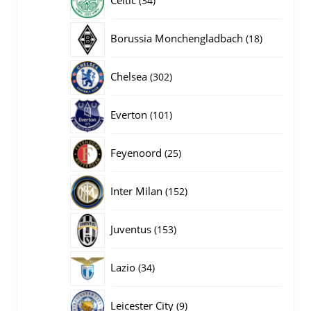
34
producten
18
Borussia Monchengladbach
18
producten
302
Chelsea
302
producten
101
Everton
101
producten
25
Feyenoord
25
producten
152
Inter Milan
152
producten
153
Juventus
153
producten
34
Lazio
34
producten
9
Leicester City
9