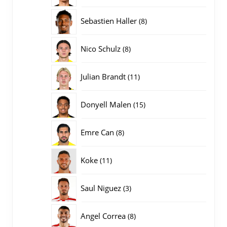
producten
8
Sebastien Haller
8
producten
8
Nico Schulz
8
producten
11
Julian Brandt
11
producten
15
Donyell Malen
15
producten
8
Emre Can
8
producten
11
Koke
11
producten
3
Saul Niguez
3
producten
8
Angel Correa
8