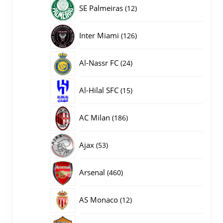
producten
12
SE Palmeiras
12
producten
126
Inter Miami
126
producten
24
Al-Nassr FC
24
producten
15
Al-Hilal SFC
15
producten
186
AC Milan
186
producten
53
Ajax
53
producten
460
Arsenal
460
producten
12
AS Monaco
12
producten