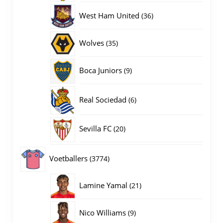
producten
36
West Ham United
36
producten
35
Wolves
35
producten
9
Boca Juniors
9
producten
6
Real Sociedad
6
producten
20
Sevilla FC
20
producten
3774
Voetballers
3774
producten
21
Lamine Yamal
21
producten
9
Nico Williams
9