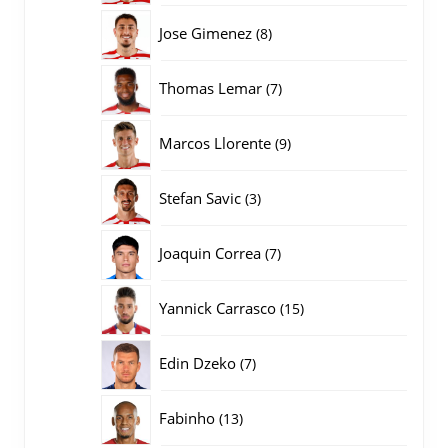
producten
8
Jose Gimenez
8
producten
7
Thomas Lemar
7
producten
9
Marcos Llorente
9
producten
3
Stefan Savic
3
producten
7
Joaquin Correa
7
producten
15
Yannick Carrasco
15
producten
7
Edin Dzeko
7
producten
13
Fabinho
13