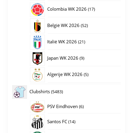
producten
17
Colombia WK 2026
17
producten
52
België WK 2026
52
producten
21
Italië WK 2026
21
producten
9
Japan WK 2026
9
producten
5
Algerije WK 2026
5
producten
5483
Clubshirts
5483
producten
PSV Eindhoven
6
6
producten
14
Santos FC
14