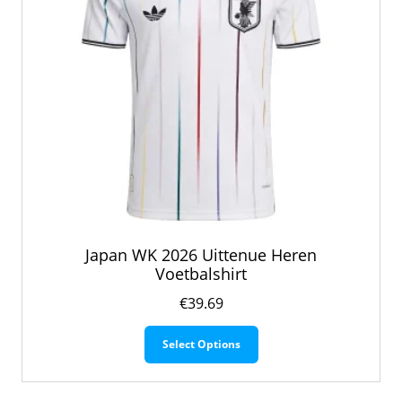
de
productpagina
Japan WK 2026 Uittenue Heren
Voetbalshirt
€
39.69
Dit
Select Options
product
heeft
meerdere