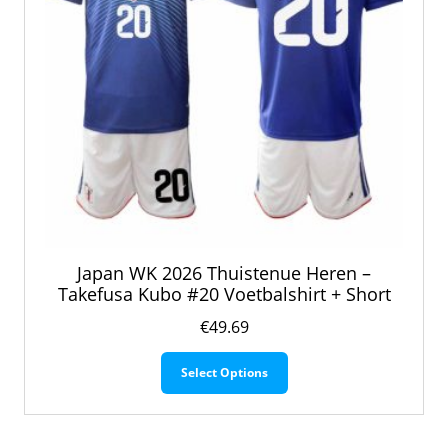
productpagina
Japan WK 2026 Thuistenue Heren –
Takefusa Kubo #20 Voetbalshirt + Short
€
49.69
Dit
Select Options
product
heeft
meerdere
variaties.