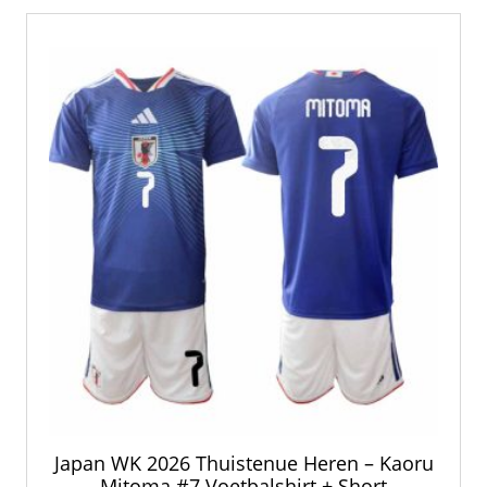
Deze
optie
kan
gekozen
worden
op
de
productpagina
Japan WK 2026 Thuistenue Heren – Kaoru
Mitoma #7 Voetbalshirt + Short