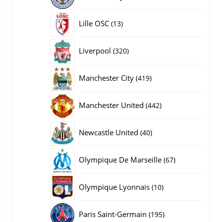
producten
13
Lille OSC
13
producten
320
Liverpool
320
producten
419
Manchester City
419
producten
442
Manchester United
442
producten
40
Newcastle United
40
producten
67
Olympique De Marseille
67
producten
10
Olympique Lyonnais
10
producten
195
Paris Saint-Germain
195