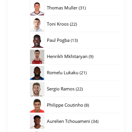
producten
31
Thomas Muller
31
producten
22
Toni Kroos
22
producten
13
Paul Pogba
13
producten
9
Henrikh Mkhitaryan
9
producten
21
Romelu Lukaku
21
producten
22
Sergio Ramos
22
producten
8
Philippe Coutinho
8
producten
34
Aurelien Tchouameni
34