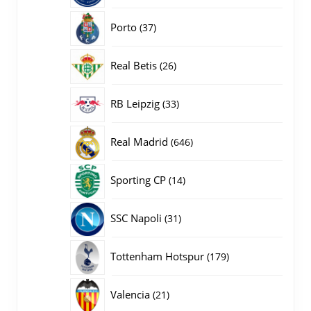
producten
37
Porto
37
producten
26
Real Betis
26
producten
33
RB Leipzig
33
producten
646
Real Madrid
646
producten
14
Sporting CP
14
producten
31
SSC Napoli
31
producten
179
Tottenham Hotspur
179
producten
21
Valencia
21