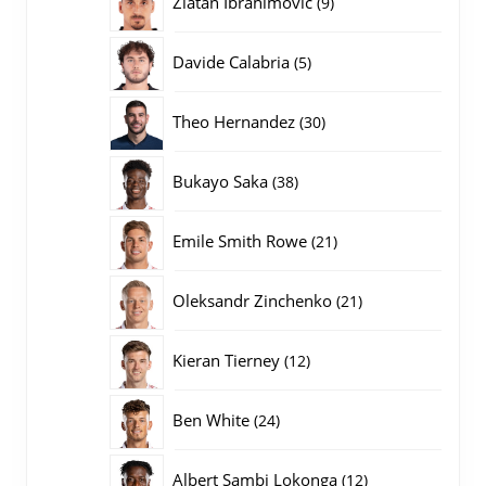
Zlatan Ibrahimovic
9
producten
5
Davide Calabria
5
producten
30
Theo Hernandez
30
producten
38
Bukayo Saka
38
producten
21
Emile Smith Rowe
21
producten
21
Oleksandr Zinchenko
21
producten
12
Kieran Tierney
12
producten
24
Ben White
24
producten
12
Albert Sambi Lokonga
12