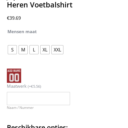
Heren Voetbalshirt
€
39.69
Mensen maat
S
M
L
XL
XXL
Maatwerk
(
+
€
5.56
)
Naam / Nummer
Beschikbare opties: