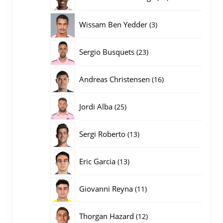
producten
3
Wissam Ben Yedder
3
producten
23
Sergio Busquets
23
producten
16
Andreas Christensen
16
producten
25
Jordi Alba
25
producten
13
Sergi Roberto
13
producten
13
Eric Garcia
13
producten
11
Giovanni Reyna
11
producten
12
Thorgan Hazard
12