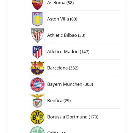
58
As Roma
58
producten
69
Aston Villa
69
producten
33
Athletic Bilbao
33
producten
147
Atletico Madrid
147
producten
332
Barcelona
332
producten
303
Bayern München
303
producten
29
Benfica
29
producten
170
Borussia Dortmund
170
producten
34
Celtic