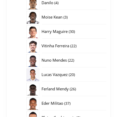
4
Danilo
4
producten
3
Moise Kean
3
producten
30
Harry Maguire
30
producten
22
Vitinha Ferreira
22
producten
22
Nuno Mendes
22
producten
20
Lucas Vazquez
20
producten
26
Ferland Mendy
26
producten
37
Eder Militao
37
producten
9