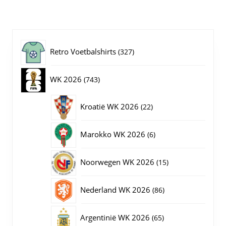
variaties.
Deze
optie
kan
gekozen
327
Retro Voetbalshirts
327
worden
op
producten
743
WK 2026
743
de
productpagina
producten
22
Kroatië WK 2026
22
producten
6
Marokko WK 2026
6
producten
15
Noorwegen WK 2026
15
producten
86
Nederland WK 2026
86
producten
65
Argentinië WK 2026
65