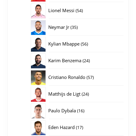
producten
54
Lionel Messi
54
producten
35
Neymar Jr
35
producten
56
Kylian Mbappe
56
producten
24
Karim Benzema
24
producten
57
Cristiano Ronaldo
57
producten
24
Matthijs de Ligt
24
producten
16
Paulo Dybala
16
producten
17
Eden Hazard
17