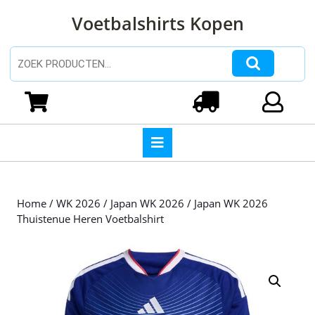
Ga
Voetbalshirts Kopen
naar
de
inhoud
Zoeken naar:
Ga
naar
Winkelwagen
Login
de
inhoud
Open
knop
Home
/
WK 2026
/
Japan WK 2026
/ Japan WK 2026
Thuistenue Heren Voetbalshirt