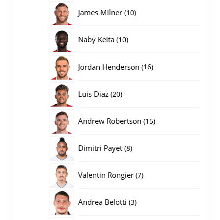
producten
10
James Milner
10
producten
10
Naby Keita
10
producten
16
Jordan Henderson
16
producten
20
Luis Diaz
20
producten
15
Andrew Robertson
15
producten
8
Dimitri Payet
8
producten
7
Valentin Rongier
7
producten
3
Andrea Belotti
3