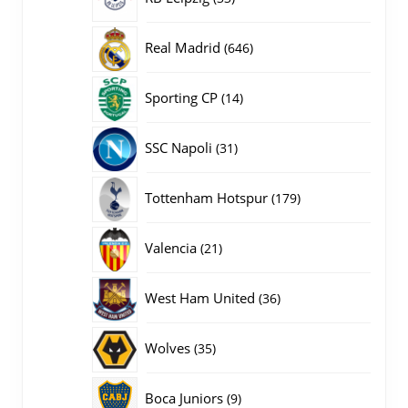
producten
646
Real Madrid
646
producten
14
Sporting CP
14
producten
31
SSC Napoli
31
producten
179
Tottenham Hotspur
179
producten
21
Valencia
21
producten
36
West Ham United
36
producten
35
Wolves
35
producten
9
Boca Juniors
9