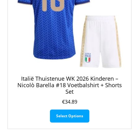
productpagina
Italië Thuistenue WK 2026 Kinderen –
Nicolò Barella #18 Voetbalshirt + Shorts
Set
€
34.89
Dit
Select Options
product
heeft
meerdere
variaties.