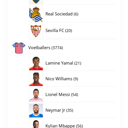
producten
6
Real Sociedad
6
producten
20
Sevilla FC
20
producten
3774
Voetballers
3774
producten
21
Lamine Yamal
21
producten
9
Nico Williams
9
producten
54
Lionel Messi
54
producten
35
Neymar Jr
35
producten
56
Kylian Mbappe
56