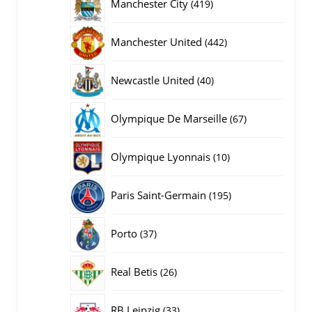
419
Manchester City
419
producten
442
Manchester United
442
producten
40
Newcastle United
40
producten
67
Olympique De Marseille
67
producten
10
Olympique Lyonnais
10
producten
195
Paris Saint-Germain
195
producten
37
Porto
37
producten
26
Real Betis
26
producten
33
RB Leipzig
33