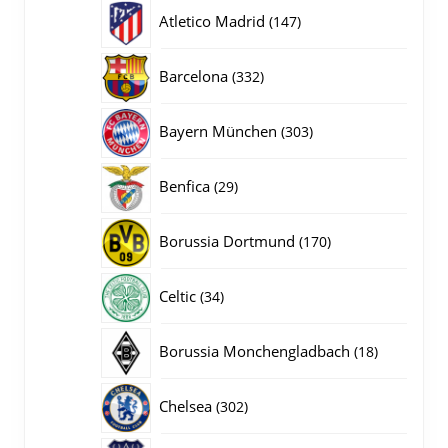
producten
147
Atletico Madrid
147
producten
332
Barcelona
332
producten
303
Bayern München
303
producten
29
Benfica
29
producten
170
Borussia Dortmund
170
producten
34
Celtic
34
producten
18
Borussia Monchengladbach
18
producten
302
Chelsea
302
producten