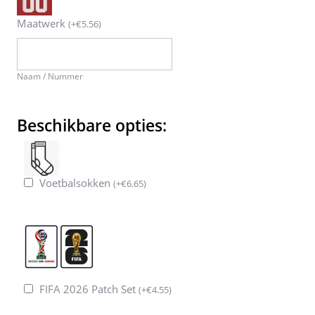
Maatwerk
(
+
€
5.56
)
Naam / Nummer
Beschikbare opties:
Voetbalsokken
(
+
€
6.65
)
FIFA 2026 Patch Set
(
+
€
4.55
)