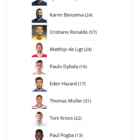
producten
24
Karim Benzema
24
producten
57
Cristiano Ronaldo
57
producten
24
Matthijs de Ligt
24
producten
16
Paulo Dybala
16
producten
17
Eden Hazard
17
producten
31
Thomas Muller
31
producten
22
Toni Kroos
22
producten
13
Paul Pogba
13