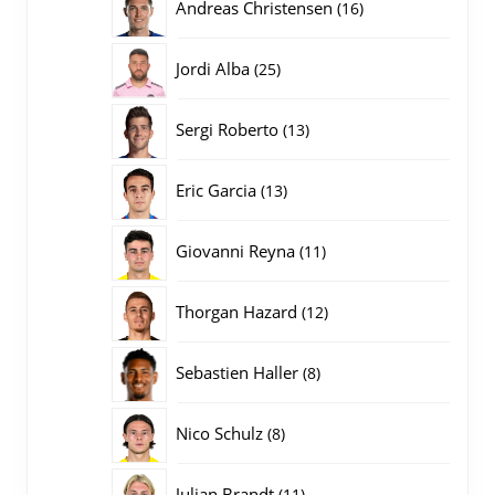
16
Andreas Christensen
16
producten
25
Jordi Alba
25
producten
13
Sergi Roberto
13
producten
13
Eric Garcia
13
producten
11
Giovanni Reyna
11
producten
12
Thorgan Hazard
12
producten
8
Sebastien Haller
8
producten
8
Nico Schulz
8
producten
11
Julian Brandt
11