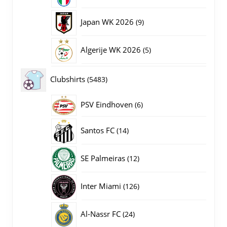
producten
9
Japan WK 2026
9
producten
5
Algerije WK 2026
5
producten
5483
Clubshirts
5483
producten
PSV Eindhoven
6
6
producten
14
Santos FC
14
producten
12
SE Palmeiras
12
producten
126
Inter Miami
126
producten
24
Al-Nassr FC
24