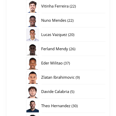
producten
22
Vitinha Ferreira
22
producten
22
Nuno Mendes
22
producten
20
Lucas Vazquez
20
producten
26
Ferland Mendy
26
producten
37
Eder Militao
37
producten
9
Zlatan Ibrahimovic
9
producten
5
Davide Calabria
5
producten
30
Theo Hernandez
30