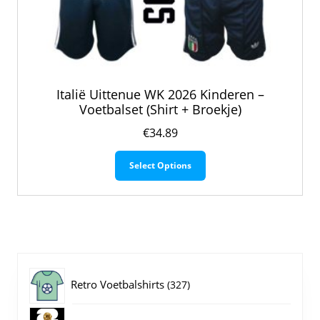
Italië Uittenue WK 2026 Kinderen –
Voetbalset (Shirt + Broekje)
€
34.89
Dit
Select Options
product
heeft
meerdere
variaties.
Deze
optie
kan
gekozen
327
Retro Voetbalshirts
327
worden
op
producten