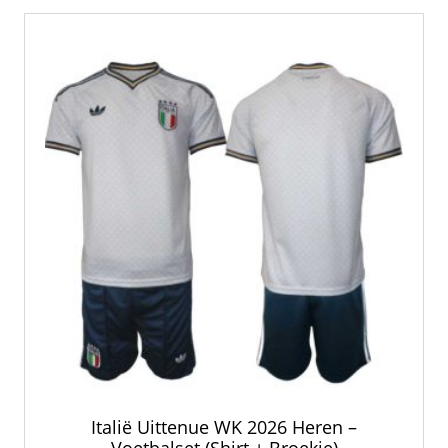
Deze
optie
kan
gekozen
worden
op
de
productpagina
Italië Uittenue WK 2026 Heren –
Voetbalset (Shirt + Broekje)