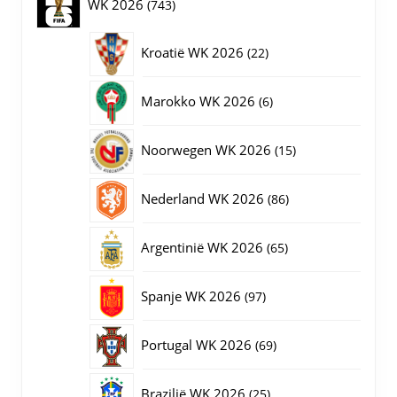
743
WK 2026
743
de
productpagina
producten
22
Kroatië WK 2026
22
producten
6
Marokko WK 2026
6
producten
15
Noorwegen WK 2026
15
producten
86
Nederland WK 2026
86
producten
65
Argentinië WK 2026
65
producten
97
Spanje WK 2026
97
producten
69
Portugal WK 2026
69
producten
25
Brazilië WK 2026
25