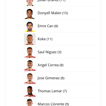
producten
15
Donyell Malen
15
producten
8
Emre Can
8
producten
11
Koke
11
producten
3
Saul Niguez
3
producten
8
Angel Correa
8
producten
8
Jose Gimenez
8
producten
7
Thomas Lemar
7
producten
9
Marcos Llorente
9