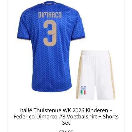
kan
gekozen
worden
op
de
productpagina
Italië Thuistenue WK 2026 Kinderen –
Federico Dimarco #3 Voetbalshirt + Shorts
Set