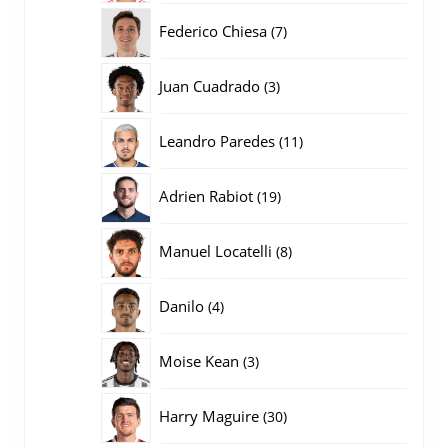
producten
7
Federico Chiesa
7
producten
3
Juan Cuadrado
3
producten
11
Leandro Paredes
11
producten
19
Adrien Rabiot
19
producten
8
Manuel Locatelli
8
producten
4
Danilo
4
producten
3
Moise Kean
3
producten
30
Harry Maguire
30