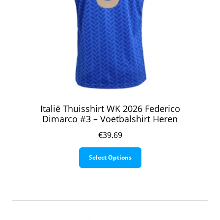
Italië Thuisshirt WK 2026 Federico
Dimarco #3 – Voetbalshirt Heren
€
39.69
Dit
Select Options
product
heeft
meerdere
variaties.
Deze
optie