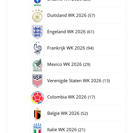
producten
57
Duitsland WK 2026
57
producten
61
Engeland WK 2026
61
producten
94
Frankrijk WK 2026
94
producten
29
Mexico WK 2026
29
producten
13
Verenigde Staten WK 2026
13
producten
17
Colombia WK 2026
17
producten
52
België WK 2026
52
producten
21
Italië WK 2026
21