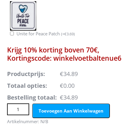
Unite for Peace Patch
(
+
€
3.69
)
Krijg 10% korting boven 70€,
Kortingscode: winkelvoetbaltenue6
Productprijs:
€34.89
Totaal opties:
€0.00
Bestelling totaal:
€34.89
Italië WK 2026 Thuistenue Kinderen – Nicolo Barella #18
Toevoegen Aan Winkelwagen
Voetbalshirt + Short aantal
Artikelnummer:
N/B