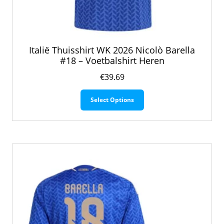
Italië Thuisshirt WK 2026 Nicolò Barella
#18 – Voetbalshirt Heren
€
39.69
Dit
Select Options
product
heeft
meerdere
variaties.
Deze
optie
kan
gekozen
worden
op
de