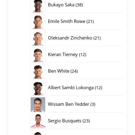
producten
38
Bukayo Saka
38
producten
21
Emile Smith Rowe
21
producten
21
Oleksandr Zinchenko
21
producten
12
Kieran Tierney
12
producten
24
Ben White
24
producten
12
Albert Sambi Lokonga
12
producten
3
Wissam Ben Yedder
3
producten
23
Sergio Busquets
23
producten