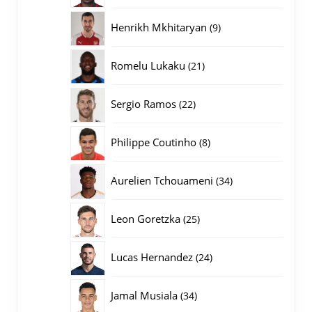
producten
9
Henrikh Mkhitaryan
9
producten
21
Romelu Lukaku
21
producten
22
Sergio Ramos
22
producten
8
Philippe Coutinho
8
producten
34
Aurelien Tchouameni
34
producten
25
Leon Goretzka
25
producten
24
Lucas Hernandez
24
producten
34
Jamal Musiala
34