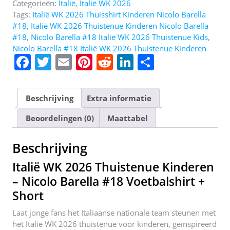
Categorieën:
Italië
,
Italië WK 2026
Tags:
Italië WK 2026 Thuisshirt Kinderen Nicolo Barella
#18
,
Italië WK 2026 Thuistenue Kinderen Nicolo Barella
#18
,
Nicolo Barella #18 Italië WK 2026 Thuistenue Kids
,
Nicolo Barella #18 Italië WK 2026 Thuistenue Kinderen
F
T
E
Pi
R
Li
D
a
w
m
nt
e
n
el
c
itt
ai
er
d
k
e
Beschrijving
Extra informatie
e
er
l
e
di
e
n
Beoordelingen (0)
Maattabel
b
st
t
dI
o
n
Beschrijving
o
Italië WK 2026 Thuistenue Kinderen
k
– Nicolo Barella #18 Voetbalshirt +
Short
Laat jonge fans het Italiaanse nationale team steunen met
het Italië WK 2026 thuistenue voor kinderen, geïnspireerd