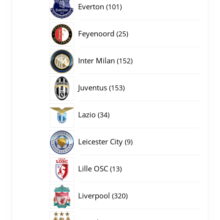
101
Everton
101
producten
25
Feyenoord
25
producten
152
Inter Milan
152
producten
153
Juventus
153
producten
34
Lazio
34
producten
9
Leicester City
9
producten
13
Lille OSC
13
producten
320
Liverpool
320
producten