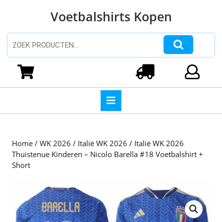
Ga
Voetbalshirts Kopen
naar
de
inhoud
Zoeken naar:
Ga
naar
Winkelwagen
Login
de
inhoud
Open
knop
Home
/
WK 2026
/
Italië WK 2026
/ Italië WK 2026
Thuistenue Kinderen – Nicolo Barella #18 Voetbalshirt +
Short