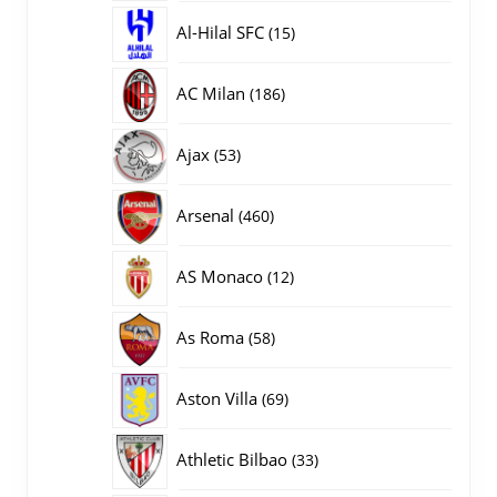
producten
15
Al-Hilal SFC
15
producten
186
AC Milan
186
producten
53
Ajax
53
producten
460
Arsenal
460
producten
12
AS Monaco
12
producten
58
As Roma
58
producten
69
Aston Villa
69
producten
33
Athletic Bilbao
33