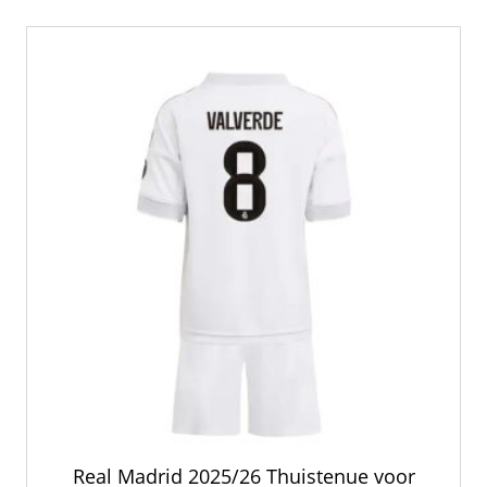
variaties.
Deze
optie
kan
gekozen
worden
op
de
productpagina
Real Madrid 2025/26 Thuistenue voor