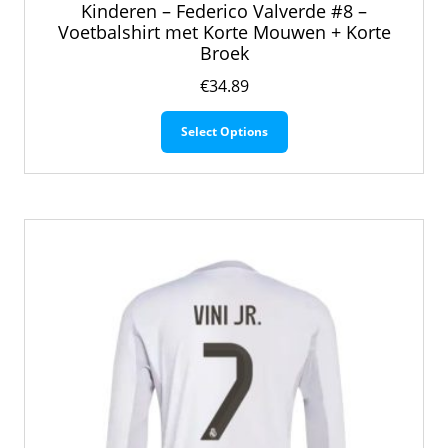
Kinderen – Federico Valverde #8 –
Voetbalshirt met Korte Mouwen + Korte
Broek
€
34.89
Dit
Select Options
product
heeft
meerdere
variaties.
Deze
optie
kan
gekozen
worden
op
de
productpagina