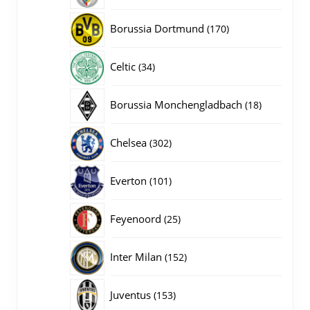
producten
170
Borussia Dortmund
170
producten
34
Celtic
34
producten
18
Borussia Monchengladbach
18
producten
302
Chelsea
302
producten
101
Everton
101
producten
25
Feyenoord
25
producten
152
Inter Milan
152
producten
153
Juventus
153