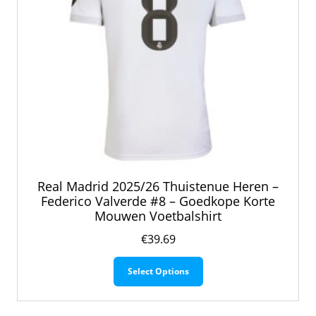
productpagina
Real Madrid 2025/26 Thuistenue Heren –
Federico Valverde #8 – Goedkope Korte
Mouwen Voetbalshirt
€
39.69
Dit
Select Options
product
heeft
meerdere