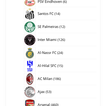
PSV Eindhoven
6
6
producten
14
Santos FC
14
producten
12
SE Palmeiras
12
producten
126
Inter Miami
126
producten
24
Al-Nassr FC
24
producten
15
Al-Hilal SFC
15
producten
186
AC Milan
186
producten
53
Ajax
53
producten
460
Arsenal
460