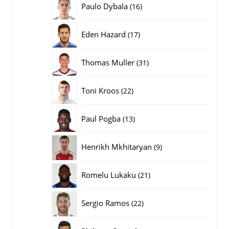
16
Paulo Dybala
16
producten
17
Eden Hazard
17
producten
31
Thomas Muller
31
producten
22
Toni Kroos
22
producten
13
Paul Pogba
13
producten
9
Henrikh Mkhitaryan
9
producten
21
Romelu Lukaku
21
producten
22
Sergio Ramos
22
producten