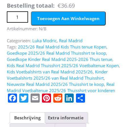
Bestelling totaal:
€36.69
Goedkope Real Madrid 2025/26 Thuis tenue Luka Modric
Toevoegen Aan Winkelwagen
#10 met Korte Mouw Voetbaltenue voor Kinderen aantal
Artikelnummer:
N/B
Categorieën:
Luka Modric
,
Real Madrid
Tags:
2025/26 Real Madrid Kids Thuis tenue Kopen
,
Goedkope 2025/26 Real Madrid Thuisshirt te koop
,
Goedkope Kinder Real Madrid 2025-2026 Thuis tenue
,
Kids Real Madrid Thuisshirt 2025/26 Voetbaltenue Kopen
,
Kids Voetbalshirts van Real Madrid 2025/26
,
Kinder
Voetbalshirts 2025/26 van Real Madrid Thuisshirt
,
Nieuwste Real Madrid 2025/26 Thuisshirt te koop
,
Real
Madrid Voetbaltenue 2025/26 Thuisshirt voor kinderen
F
T
E
Pi
R
Li
D
a
w
m
nt
e
n
el
c
itt
ai
er
d
k
e
Beschrijving
Extra informatie
e
er
l
e
di
e
n