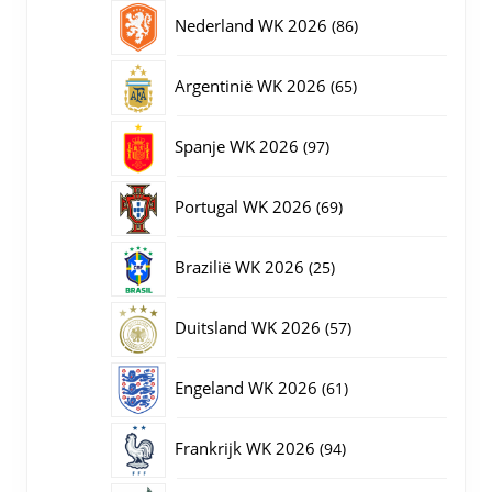
producten
86
Nederland WK 2026
86
producten
65
Argentinië WK 2026
65
producten
97
Spanje WK 2026
97
producten
69
Portugal WK 2026
69
producten
25
Brazilië WK 2026
25
producten
57
Duitsland WK 2026
57
producten
61
Engeland WK 2026
61
producten
94
Frankrijk WK 2026
94