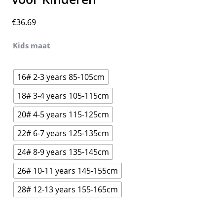
€
36.69
Kids maat
16# 2-3 years 85-105cm
18# 3-4 years 105-115cm
20# 4-5 years 115-125cm
22# 6-7 years 125-135cm
24# 8-9 years 135-145cm
26# 10-11 years 145-155cm
28# 12-13 years 155-165cm