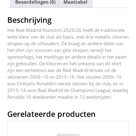
Beoordelingen (0)
Maattabel
b
st
t
dI
o
n
Beschrijving
o
Het Real Madrid thuisshirt 2025/26 heeft de traditionele
k
witte kleur van de club als basis, met drie metallic zilveren
strepen op de schouders. De kraag en andere delen van
het shirt zijn voorzien van gele strepen, terwijl het
sponsorl­ogo, het merkl­ogo en andere details in het zwart
zijn gehouden. De kleuren en het ontwerp van dit shirt
zijn een eerbetoon aan de Real Madrid-tenues uit de
seizoenen 2009–10 en 2015–16. Het seizoen 2009–10
was Cristiano Ronaldo’s eerste seizoen bij de club, en in
2015–16 won Real Madrid de Champions League, waarbij
Ronaldo 16 doelpunten maakte in 12 wedstrijden.
Gerelateerde producten