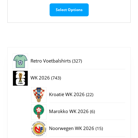
Dit
Select Options
product
heeft
meerdere
variaties.
Deze
optie
kan
gekozen
327
Retro Voetbalshirts
327
worden
op
producten
743
WK 2026
743
de
productpagina
producten
22
Kroatië WK 2026
22
producten
6
Marokko WK 2026
6
producten
15
Noorwegen WK 2026
15