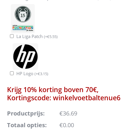
La Liga Patch
(
+
€
5.55
)
HP Logo
(
+
€
3.15
)
Krijg 10% korting boven 70€,
Kortingscode: winkelvoetbaltenue6
Productprijs:
€36.69
Totaal opties:
€0.00