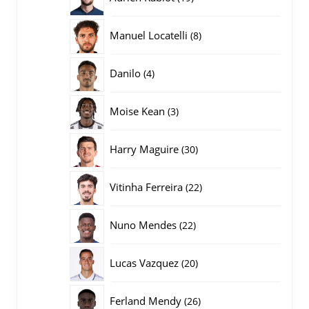
producten
8
Manuel Locatelli
8
producten
4
Danilo
4
producten
3
Moise Kean
3
producten
30
Harry Maguire
30
producten
22
Vitinha Ferreira
22
producten
22
Nuno Mendes
22
producten
20
Lucas Vazquez
20
producten
26
Ferland Mendy
26