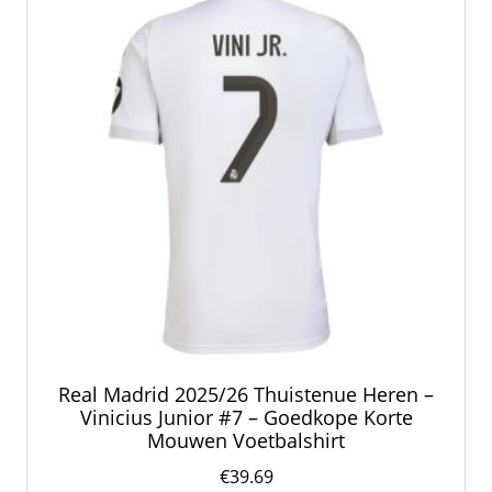
gekozen
worden
op
de
productpagina
Real Madrid 2025/26 Thuistenue Heren –
Vinicius Junior #7 – Goedkope Korte
Mouwen Voetbalshirt
€
39.69