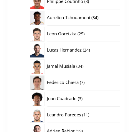
8
Philippe Coutinho
8
producten
34
Aurelien Tchouameni
34
producten
25
Leon Goretzka
25
producten
24
Lucas Hernandez
24
producten
34
Jamal Musiala
34
producten
7
Federico Chiesa
7
producten
3
Juan Cuadrado
3
producten
11
Leandro Paredes
11
producten
19
Adrien Rabiot
19