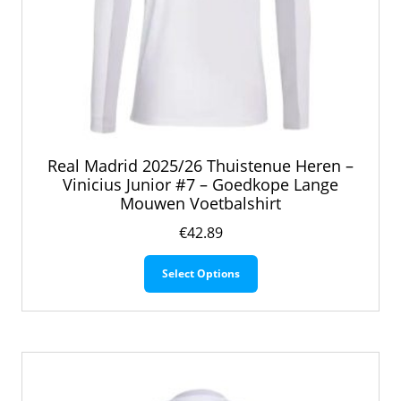
Real Madrid 2025/26 Thuistenue Heren –
Vinicius Junior #7 – Goedkope Lange
Mouwen Voetbalshirt
€
42.89
Dit
Select Options
product
heeft
meerdere
variaties.
Deze
optie
kan