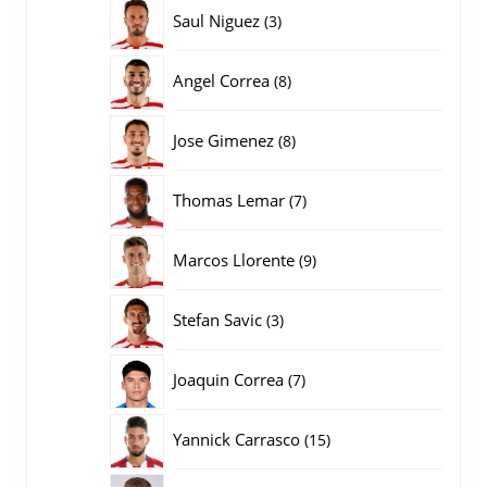
producten
3
Saul Niguez
3
producten
8
Angel Correa
8
producten
8
Jose Gimenez
8
producten
7
Thomas Lemar
7
producten
9
Marcos Llorente
9
producten
3
Stefan Savic
3
producten
7
Joaquin Correa
7
producten
15
Yannick Carrasco
15
producten