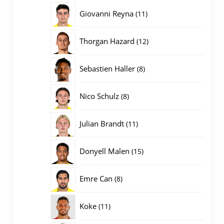
producten
11
Giovanni Reyna
11
producten
12
Thorgan Hazard
12
producten
8
Sebastien Haller
8
producten
8
Nico Schulz
8
producten
11
Julian Brandt
11
producten
15
Donyell Malen
15
producten
8
Emre Can
8
producten
11
Koke
11