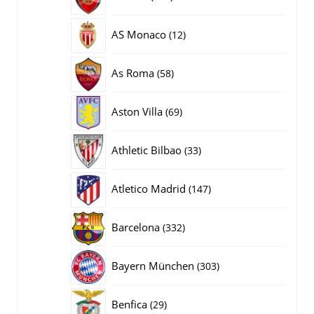
producten
12
AS Monaco
12
producten
58
As Roma
58
producten
69
Aston Villa
69
producten
33
Athletic Bilbao
33
producten
147
Atletico Madrid
147
producten
332
Barcelona
332
producten
303
Bayern München
303
producten
29
Benfica
29