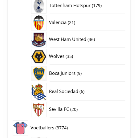
producten
179
Tottenham Hotspur
179
producten
21
Valencia
21
producten
36
West Ham United
36
producten
35
Wolves
35
producten
9
Boca Juniors
9
producten
6
Real Sociedad
6
producten
20
Sevilla FC
20
producten
3774
Voetballers
3774