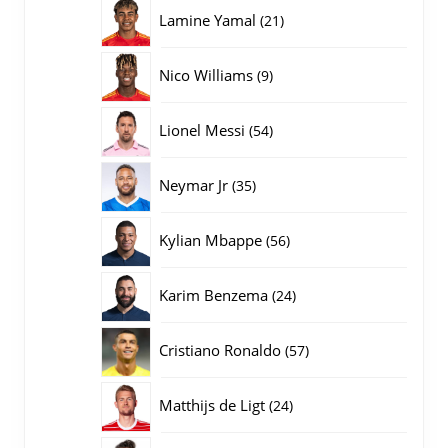
producten
21
Lamine Yamal
21
producten
9
Nico Williams
9
producten
54
Lionel Messi
54
producten
35
Neymar Jr
35
producten
56
Kylian Mbappe
56
producten
24
Karim Benzema
24
producten
57
Cristiano Ronaldo
57
producten
24
Matthijs de Ligt
24
producten