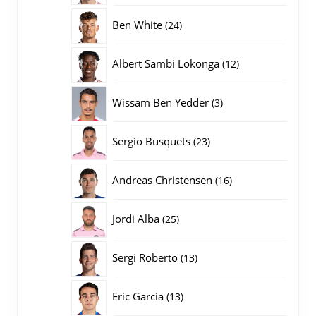
producten
24
Ben White
24
producten
12
Albert Sambi Lokonga
12
producten
3
Wissam Ben Yedder
3
producten
23
Sergio Busquets
23
producten
16
Andreas Christensen
16
producten
25
Jordi Alba
25
producten
13
Sergi Roberto
13
producten
13
Eric Garcia
13