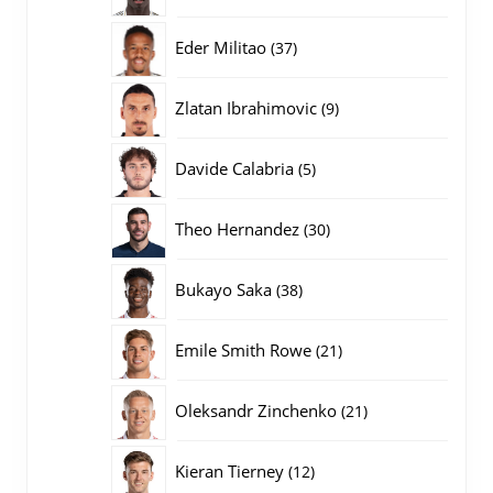
producten
37
Eder Militao
37
producten
9
Zlatan Ibrahimovic
9
producten
5
Davide Calabria
5
producten
30
Theo Hernandez
30
producten
38
Bukayo Saka
38
producten
21
Emile Smith Rowe
21
producten
21
Oleksandr Zinchenko
21
producten
12
Kieran Tierney
12