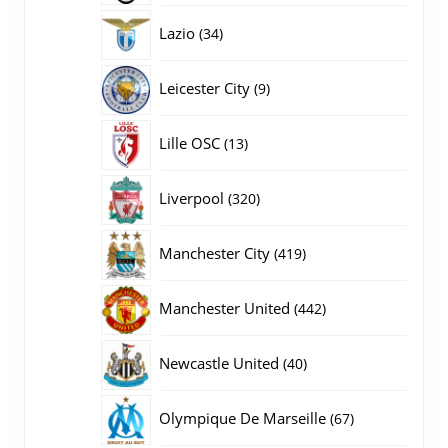
producten
34
Lazio
34
producten
9
Leicester City
9
producten
13
Lille OSC
13
producten
320
Liverpool
320
producten
419
Manchester City
419
producten
442
Manchester United
442
producten
40
Newcastle United
40
producten
67
Olympique De Marseille
67