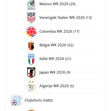
producten
29
Mexico WK 2026
29
producten
13
Verenigde Staten WK 2026
13
producten
17
Colombia WK 2026
17
producten
52
België WK 2026
52
producten
21
Italië WK 2026
21
producten
9
Japan WK 2026
9
producten
5
Algerije WK 2026
5
producten
5483
Clubshirts
5483
producten