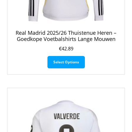
Real Madrid 2025/26 Thuistenue Heren –
Goedkope Voetbalshirts Lange Mouwen
€
42.89
Dit
Select Options
product
heeft
meerdere
variaties.
Deze
optie
kan
gekozen
worden
op
de