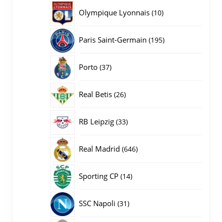
producten
10
Olympique Lyonnais
10
producten
195
Paris Saint-Germain
195
producten
37
Porto
37
producten
26
Real Betis
26
producten
33
RB Leipzig
33
producten
646
Real Madrid
646
producten
14
Sporting CP
14
producten
31
SSC Napoli
31