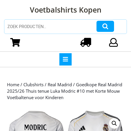
Ga
Voetbalshirts Kopen
naar
de
inhoud
Zoeken naar:
Ga
naar
Winkelwagen
Login
de
inhoud
Open
knop
Home
/
Clubshirts
/
Real Madrid
/ Goedkope Real Madrid
2025/26 Thuis tenue Luka Modric #10 met Korte Mouw
Voetbaltenue voor Kinderen