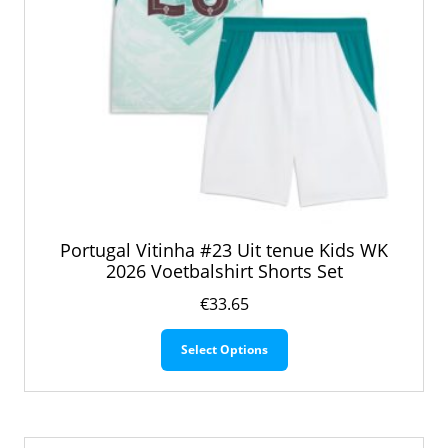
Portugal Vitinha #23 Uit tenue Kids WK
2026 Voetbalshirt Shorts Set
€
33.65
Dit
Select Options
product
heeft
meerdere
variaties.
Deze