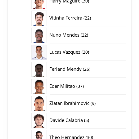
Harry Maguire
30
producten
22
Vitinha Ferreira
22
producten
22
Nuno Mendes
22
producten
20
Lucas Vazquez
20
producten
26
Ferland Mendy
26
producten
37
Eder Militao
37
producten
9
Zlatan Ibrahimovic
9
producten
5
Davide Calabria
5
producten
30
Theo Hernandez
30