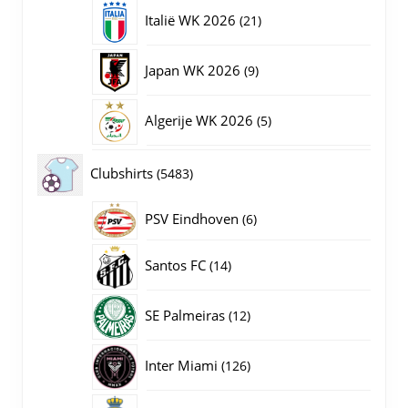
producten
21
Italië WK 2026
21
producten
9
Japan WK 2026
9
producten
5
Algerije WK 2026
5
producten
5483
Clubshirts
5483
producten
PSV Eindhoven
6
6
producten
14
Santos FC
14
producten
12
SE Palmeiras
12
producten
126
Inter Miami
126
producten