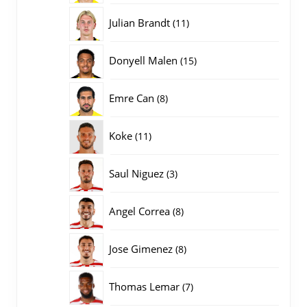
producten
11
Julian Brandt
11
producten
15
Donyell Malen
15
producten
8
Emre Can
8
producten
11
Koke
11
producten
3
Saul Niguez
3
producten
8
Angel Correa
8
producten
8
Jose Gimenez
8
producten
7
Thomas Lemar
7