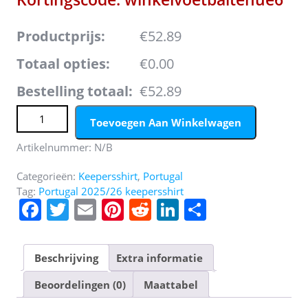
Productprijs:
€52.89
Totaal opties:
€0.00
Bestelling totaal:
€52.89
Goedkope Heren Portugal 2025/26 Keepersshirt Groente
Toevoegen Aan Winkelwagen
met lange mouwen (+ Korte broeken) Kopen aantal
Artikelnummer:
N/B
Categorieën:
Keepersshirt
,
Portugal
Tag:
Portugal 2025/26 keepersshirt
F
T
E
Pi
R
Li
D
a
w
m
nt
e
n
el
c
itt
ai
er
d
k
e
Beschrijving
Extra informatie
e
er
l
e
di
e
n
Beoordelingen (0)
Maattabel
b
st
t
dI