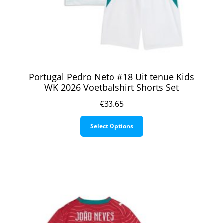
Portugal Pedro Neto #18 Uit tenue Kids
WK 2026 Voetbalshirt Shorts Set
€
33.65
Dit
Select Options
product
heeft
meerdere
variaties.
Deze
optie
kan
gekozen
worden