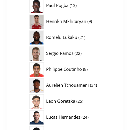
producten
13
Paul Pogba
13
producten
9
Henrikh Mkhitaryan
9
producten
21
Romelu Lukaku
21
producten
22
Sergio Ramos
22
producten
8
Philippe Coutinho
8
producten
34
Aurelien Tchouameni
34
producten
25
Leon Goretzka
25
producten
24
Lucas Hernandez
24
producten