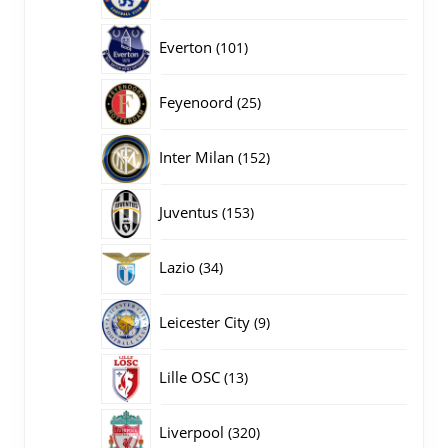
producten
101
Everton
101
producten
25
Feyenoord
25
producten
152
Inter Milan
152
producten
153
Juventus
153
producten
34
Lazio
34
producten
9
Leicester City
9
producten
13
Lille OSC
13
producten
320
Liverpool
320