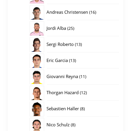
producten
16
Andreas Christensen
16
producten
25
Jordi Alba
25
producten
13
Sergi Roberto
13
producten
13
Eric Garcia
13
producten
11
Giovanni Reyna
11
producten
12
Thorgan Hazard
12
producten
8
Sebastien Haller
8
producten
8
Nico Schulz
8