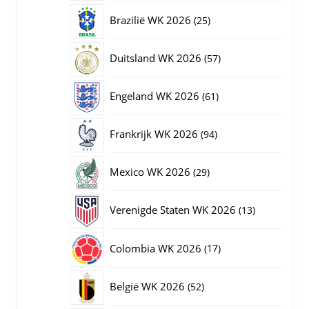
producten
25
Brazilië WK 2026
25
producten
57
Duitsland WK 2026
57
producten
61
Engeland WK 2026
61
producten
94
Frankrijk WK 2026
94
producten
29
Mexico WK 2026
29
producten
13
Verenigde Staten WK 2026
13
producten
17
Colombia WK 2026
17
producten
52
België WK 2026
52