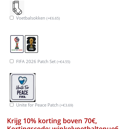
Voetbalsokken
(
+
€
6.65
)
FIFA 2026 Patch Set
(
+
€
4.55
)
Unite for Peace Patch
(
+
€
3.69
)
Krijg 10% korting boven 70€,
Kortingscode: winkelvoetbaltenue6