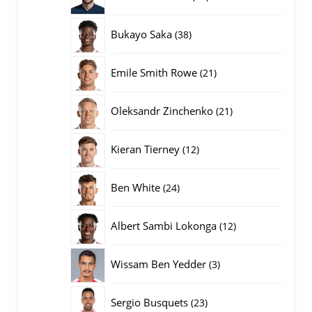
producten
38
Bukayo Saka
38
producten
21
Emile Smith Rowe
21
producten
21
Oleksandr Zinchenko
21
producten
12
Kieran Tierney
12
producten
24
Ben White
24
producten
12
Albert Sambi Lokonga
12
producten
3
Wissam Ben Yedder
3
producten
23
Sergio Busquets
23