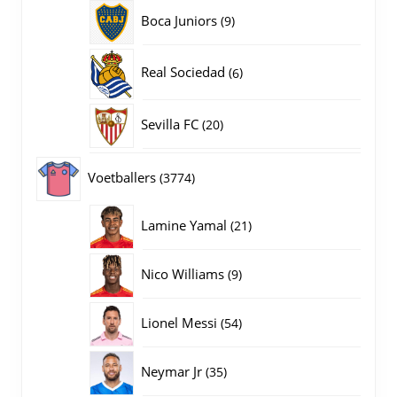
producten
9
Boca Juniors
9
producten
6
Real Sociedad
6
producten
20
Sevilla FC
20
producten
3774
Voetballers
3774
producten
21
Lamine Yamal
21
producten
9
Nico Williams
9
producten
54
Lionel Messi
54
producten
35
Neymar Jr
35