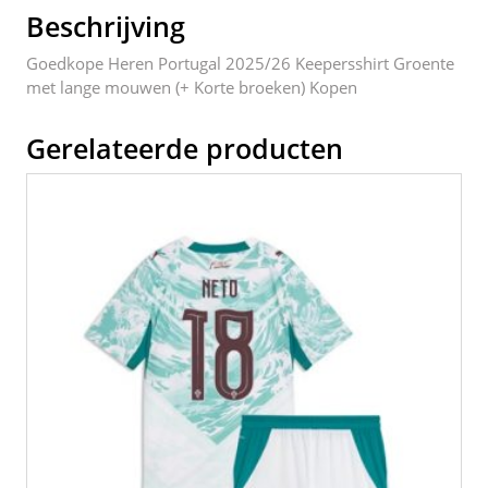
o
n
Beschrijving
o
Goedkope Heren Portugal 2025/26 Keepersshirt Groente
k
met lange mouwen (+ Korte broeken) Kopen
Gerelateerde producten