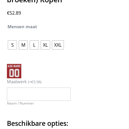
€
52.89
Mensen maat
S
M
L
XL
XXL
Maatwerk
(
+
€
5.56
)
Naam / Nummer
Beschikbare opties: