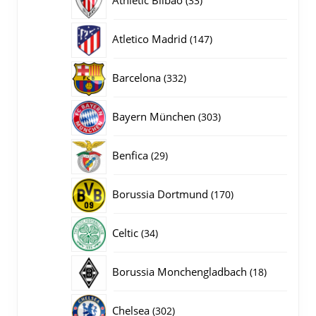
33
producten
147
Atletico Madrid
147
producten
332
Barcelona
332
producten
303
Bayern München
303
producten
29
Benfica
29
producten
170
Borussia Dortmund
170
producten
34
Celtic
34
producten
18
Borussia Monchengladbach
18
producten
302
Chelsea
302