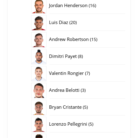
producten
16
Jordan Henderson
16
producten
20
Luis Diaz
20
producten
15
Andrew Robertson
15
producten
8
Dimitri Payet
8
producten
7
Valentin Rongier
7
producten
3
Andrea Belotti
3
producten
5
Bryan Cristante
5
producten
5
Lorenzo Pellegrini
5
producten