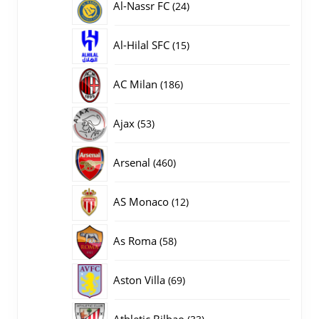
24
Al-Nassr FC
24
producten
15
Al-Hilal SFC
15
producten
186
AC Milan
186
producten
53
Ajax
53
producten
460
Arsenal
460
producten
12
AS Monaco
12
producten
58
As Roma
58
producten
69
Aston Villa
69
producten
33
Athletic Bilbao