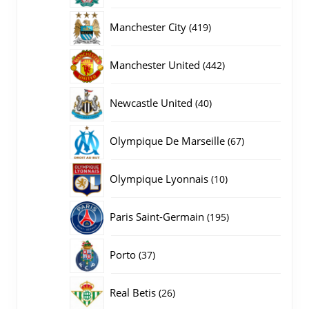
producten
419
Manchester City
419
producten
442
Manchester United
442
producten
40
Newcastle United
40
producten
67
Olympique De Marseille
67
producten
10
Olympique Lyonnais
10
producten
195
Paris Saint-Germain
195
producten
37
Porto
37
producten
26
Real Betis
26