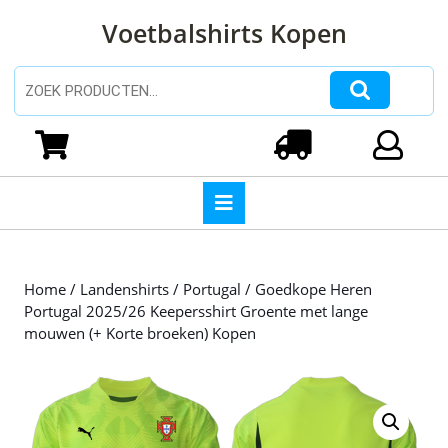
Ga
Voetbalshirts Kopen
naar
de
inhoud
Zoeken naar:
Ga
naar
Winkelwagen
Login
de
inhoud
Open
knop
Home
/
Landenshirts
/
Portugal
/ Goedkope Heren
Portugal 2025/26 Keepersshirt Groente met lange
mouwen (+ Korte broeken) Kopen