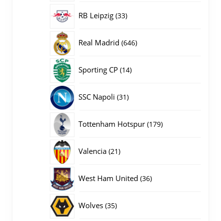
producten
33
RB Leipzig
33
producten
646
Real Madrid
646
producten
14
Sporting CP
14
producten
31
SSC Napoli
31
producten
179
Tottenham Hotspur
179
producten
21
Valencia
21
producten
36
West Ham United
36
producten
35
Wolves
35