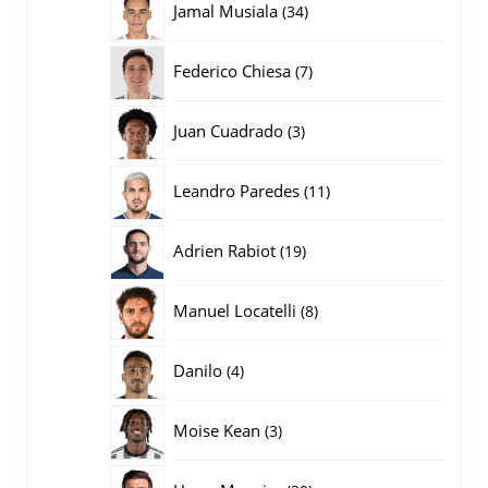
34
Jamal Musiala
34
producten
7
Federico Chiesa
7
producten
3
Juan Cuadrado
3
producten
11
Leandro Paredes
11
producten
19
Adrien Rabiot
19
producten
8
Manuel Locatelli
8
producten
4
Danilo
4
producten
3
Moise Kean
3
producten
30