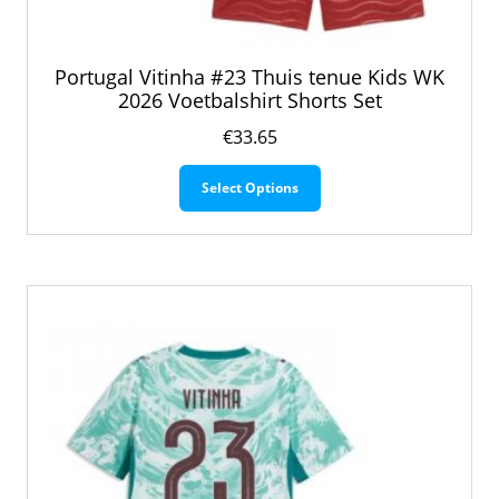
Portugal Vitinha #23 Thuis tenue Kids WK
2026 Voetbalshirt Shorts Set
€
33.65
Dit
Select Options
product
heeft
meerdere
variaties.
Deze
optie
kan
gekozen
worden
op
de
productpagina