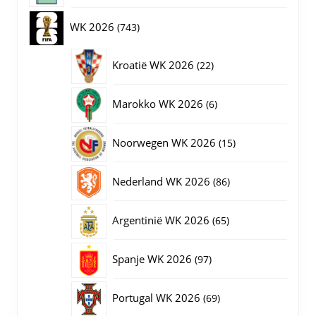
op
producten
743
WK 2026
743
de
productpagina
producten
22
Kroatië WK 2026
22
producten
6
Marokko WK 2026
6
producten
15
Noorwegen WK 2026
15
producten
86
Nederland WK 2026
86
producten
65
Argentinië WK 2026
65
producten
97
Spanje WK 2026
97
producten
69
Portugal WK 2026
69