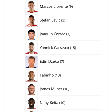
producten
9
Marcos Llorente
9
producten
3
Stefan Savic
3
producten
7
Joaquin Correa
7
producten
15
Yannick Carrasco
15
producten
7
Edin Dzeko
7
producten
13
Fabinho
13
producten
10
James Milner
10
producten
10
Naby Keita
10