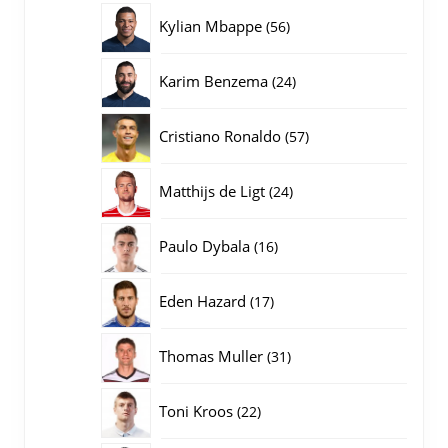
producten
56
Kylian Mbappe
56
producten
24
Karim Benzema
24
producten
57
Cristiano Ronaldo
57
producten
24
Matthijs de Ligt
24
producten
16
Paulo Dybala
16
producten
17
Eden Hazard
17
producten
31
Thomas Muller
31
producten
22
Toni Kroos
22