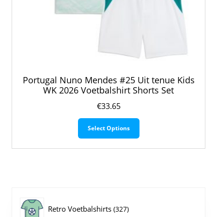
Portugal Nuno Mendes #25 Uit tenue Kids
WK 2026 Voetbalshirt Shorts Set
€
33.65
Dit
Select Options
product
heeft
meerdere
variaties.
Deze
optie
kan
gekozen
327
Retro Voetbalshirts
327
worden