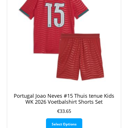
op
de
productpagina
Portugal Joao Neves #15 Thuis tenue Kids
WK 2026 Voetbalshirt Shorts Set
€
33.65
Dit
Select Options
product