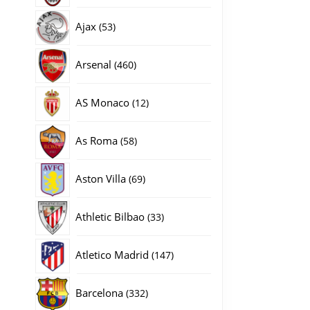
producten
53
Ajax
53
producten
460
Arsenal
460
producten
12
AS Monaco
12
producten
58
As Roma
58
producten
69
Aston Villa
69
producten
33
Athletic Bilbao
33
producten
147
Atletico Madrid
147
producten
332
Barcelona
332