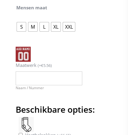
Mensen maat
S
M
L
XL
XXL
Maatwerk
(
+
€
5.56
)
Naam / Nummer
Beschikbare opties:
Voetbalsokken