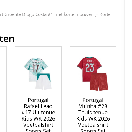
b
st
t
dI
o
n
rt Groente Diogo Costa #1 met korte mouwen (+ Korte
o
k
ten
Portugal
Portugal
Rafael Leao
Vitinha #23
#17 Uit tenue
Thuis tenue
6
Kids WK 2026
Kids WK 2026
Voetbalshirt
Voetbalshirt
Shorts Set
Shorts Set