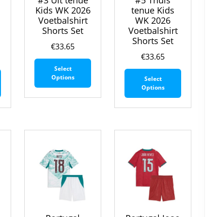
#3 Uit tenue
#5 Thuis
Kids WK 2026
tenue Kids
6
Voetbalshirt
WK 2026
Shorts Set
Voetbalshirt
Shorts Set
€
33.65
€
33.65
Dit
Select
Dit
Dit
product
Options
Select
product
product
heeft
Options
heeft
heeft
meerdere
meerdere
meerdere
variaties.
variaties.
variaties.
Deze
Deze
Deze
optie
optie
optie
kan
kan
kan
gekozen
gekozen
gekozen
worden
worden
worden
op
op
op
de
de
de
productpagina
productpagina
productpa