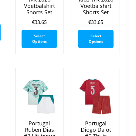
Voetbalshirt
Voetbalshirt
Shorts Set
Shorts Set
€
33.65
€
33.65
Dit
Dit
Dit
product
Select
Select
product
product
heeft
Options
Options
heeft
heeft
meerdere
meerdere
meerdere
variaties.
variaties.
variaties.
Deze
Deze
Deze
optie
optie
optie
kan
kan
kan
gekozen
gekozen
gekozen
worden
worden
worden
op
op
op
de
de
de
productpagina
productpagina
productpa
Portugal
Portugal
Ruben Dias
Diogo Dalot