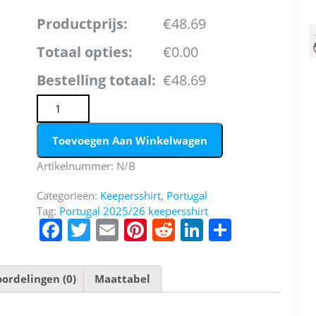
Productprijs:
€48.69
Totaal opties:
€0.00
Bestelling totaal:
€48.69
Goedkope Heren Portugal 2025/26 Keepersshirt Groente
broeken) Kopen aantal
Toevoegen Aan Winkelwagen
Artikelnummer:
N/B
Categorieën:
Keepersshirt
,
Portugal
Tag:
Portugal 2025/26 keepersshirt
F
T
E
Pi
R
Li
D
a
w
m
nt
e
n
el
c
itt
ai
er
d
k
e
ordelingen (0)
Maattabel
e
er
l
e
di
e
n