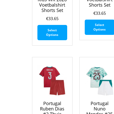
Voetbalshirt
Shorts Set
Shorts Set
€
33.65
€
33.65
Select
Dit
Options
Select
product
Options
heeft
meerdere
variaties.
Deze
optie
kan
gekozen
worden
op
de
productpagina
Portugal
Portugal
Ruben Dias
Nuno