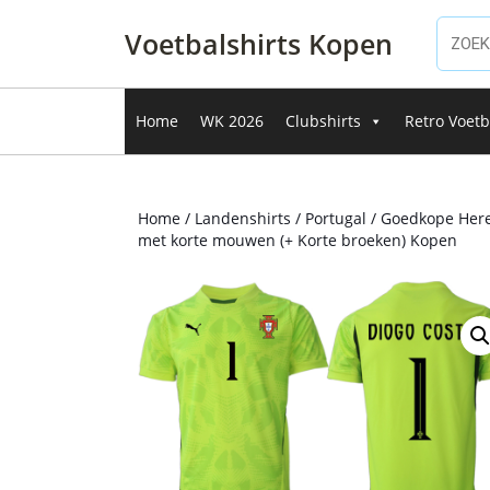
Ga
naar
Voetbalshirts Kopen
de
inhoud
Ga
Home
WK 2026
Clubshirts
Retro Voetb
naar
de
inhoud
Home
/
Landenshirts
/
Portugal
/ Goedkope Here
met korte mouwen (+ Korte broeken) Kopen