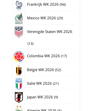
producten
94
Frankrijk WK 2026
94
producten
29
Mexico WK 2026
29
producten
Verenigde Staten WK 2026
13
13
producten
17
Colombia WK 2026
17
producten
52
België WK 2026
52
producten
21
Italië WK 2026
21
producten
9
Japan WK 2026
9
producten
5
Algerije WK 2026
5