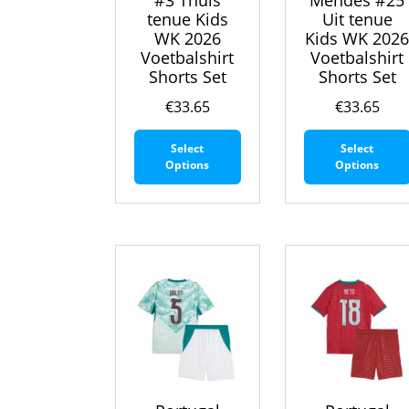
#3 Thuis
Mendes #25
tenue Kids
Uit tenue
WK 2026
Kids WK 202
Voetbalshirt
Voetbalshirt
Shorts Set
Shorts Set
€
33.65
€
33.65
Dit
Select
Select
product
Options
Options
heeft
meerdere
variaties.
Deze
optie
kan
gekozen
worden
op
de
productpagina