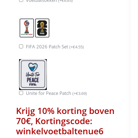
(
+
€
6.65
)
FIFA 2026 Patch Set
(
+
€
4.55
)
Unite for Peace Patch
(
+
€
3.69
)
Krijg 10% korting boven
70€, Kortingscode:
winkelvoetbaltenue6