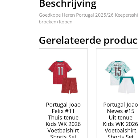
Beschrijving
Goedkope Heren Portugal 2025/26 Keepersshi
broeken) Kopen
Gerelateerde produc
Portugal Joao
Portugal Joao
Felix #11
Neves #15
Thuis tenue
Uit tenue
Kids WK 2026
Kids WK 202
Voetbalshirt
Voetbalshirt
Shorts Set
Shorts Set