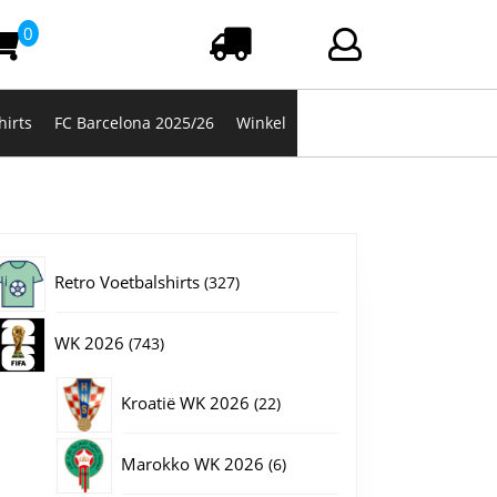
0
Winkelwagen
Login/registrere
hirts
FC Barcelona 2025/26
Winkel
327
Retro Voetbalshirts
327
producten
743
WK 2026
743
producten
22
Kroatië WK 2026
22
producten
6
Marokko WK 2026
6