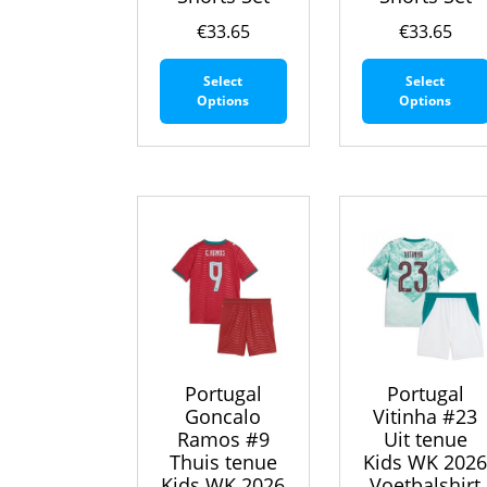
€
33.65
€
33.65
Dit
Select
Select
product
Options
Options
heeft
meerdere
variaties.
Deze
optie
kan
gekozen
worden
op
de
productpagina
Portugal
Portugal
Goncalo
Vitinha #23
Ramos #9
Uit tenue
Thuis tenue
Kids WK 202
Kids WK 2026
Voetbalshirt