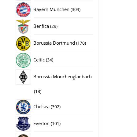
producten
303
Bayern München
303
producten
29
Benfica
29
producten
170
Borussia Dortmund
170
producten
34
Celtic
34
producten
Borussia Monchengladbach
18
18
gina
producten
302
Chelsea
302
producten
101
Everton
101
producten