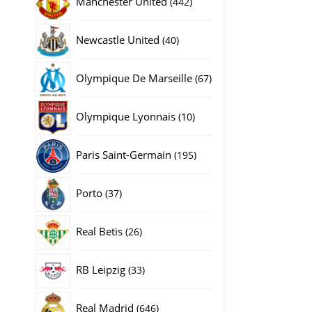
Manchester United
442
producten
40
Newcastle United
40
producten
67
Olympique De Marseille
67
producten
10
Olympique Lyonnais
10
producten
195
Paris Saint-Germain
195
producten
37
Porto
37
producten
26
Real Betis
26
producten
33
RB Leipzig
33
gina
producten
646
Real Madrid
646