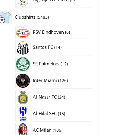
producten
5483
Clubshirts
5483
producten
PSV Eindhoven
6
6
 Diogo Costa #1 met korte mouwen (+ Korte
producten
14
Santos FC
14
producten
12
SE Palmeiras
12
producten
126
Inter Miami
126
producten
24
Al-Nassr FC
24
producten
15
Al-Hilal SFC
15
producten
186
AC Milan
186