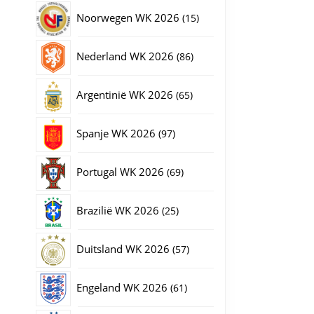
producten
15
Noorwegen WK 2026
15
producten
86
Nederland WK 2026
86
producten
65
Argentinië WK 2026
65
producten
97
Spanje WK 2026
97
producten
69
Portugal WK 2026
69
producten
25
Brazilië WK 2026
25
producten
57
Duitsland WK 2026
57
producten
61
Engeland WK 2026
61