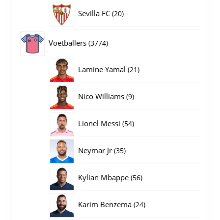
producten
20
Sevilla FC
20
producten
3774
Voetballers
3774
producten
21
Lamine Yamal
21
producten
9
Nico Williams
9
producten
54
Lionel Messi
54
producten
35
Neymar Jr
35
producten
56
Kylian Mbappe
56
producten
24
Karim Benzema
24