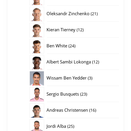
producten
21
Oleksandr Zinchenko
21
producten
12
Kieran Tierney
12
producten
24
Ben White
24
producten
12
Albert Sambi Lokonga
12
producten
3
Wissam Ben Yedder
3
producten
23
Sergio Busquets
23
producten
16
Andreas Christensen
16
producten
25
Jordi Alba
25