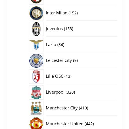
producten
152
Inter Milan
152
producten
153
Juventus
153
producten
34
Lazio
34
producten
9
Leicester City
9
producten
13
Lille OSC
13
producten
320
Liverpool
320
producten
419
Manchester City
419
producten
442
Manchester United
442