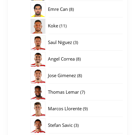
producten
8
Emre Can
8
producten
11
Koke
11
producten
3
Saul Niguez
3
producten
8
Angel Correa
8
producten
8
Jose Gimenez
8
producten
7
Thomas Lemar
7
producten
9
Marcos Llorente
9
producten
3
Stefan Savic
3