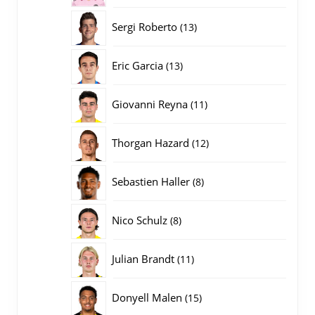
producten
13
Sergi Roberto
13
producten
13
Eric Garcia
13
producten
11
Giovanni Reyna
11
producten
12
Thorgan Hazard
12
producten
8
Sebastien Haller
8
producten
8
Nico Schulz
8
producten
11
Julian Brandt
11
producten
15
Donyell Malen
15