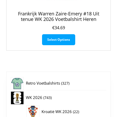
Frankrijk Warren Zaire-Emery #18 Uit
tenue WK 2026 Voetbalshirt Heren
€
34.69
Dit
Select Options
product
heeft
meerdere
variaties.
Deze
optie
kan
gekozen
327
Retro Voetbalshirts
327
worden
op
producten
743
WK 2026
743
de
productpagina
producten
22
Kroatië WK 2026
22