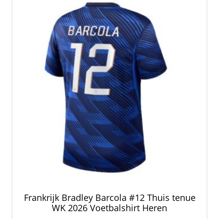
kan
gekozen
worden
op
de
productpagina
Frankrijk Bradley Barcola #12 Thuis tenue
WK 2026 Voetbalshirt Heren