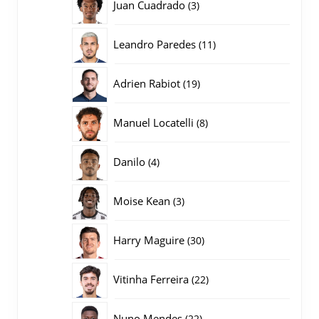
3
Juan Cuadrado
3
producten
11
Leandro Paredes
11
producten
19
Adrien Rabiot
19
producten
8
Manuel Locatelli
8
producten
4
Danilo
4
producten
3
Moise Kean
3
producten
30
Harry Maguire
30
producten
22
Vitinha Ferreira
22
producten
22
Nuno Mendes
22