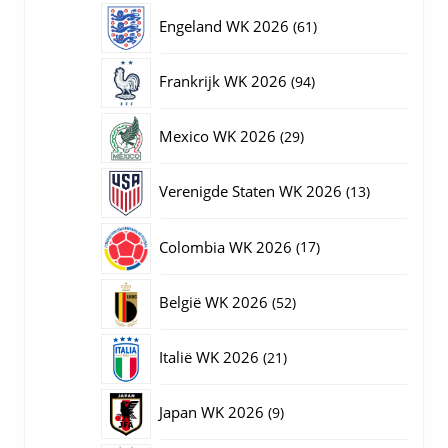
producten
61
Engeland WK 2026
61
producten
94
Frankrijk WK 2026
94
producten
29
Mexico WK 2026
29
producten
13
Verenigde Staten WK 2026
13
producten
17
Colombia WK 2026
17
producten
52
België WK 2026
52
producten
21
Italië WK 2026
21
producten
9
Japan WK 2026
9