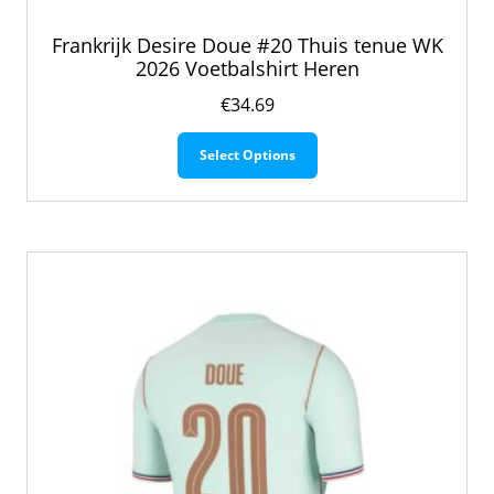
Frankrijk Desire Doue #20 Thuis tenue WK
2026 Voetbalshirt Heren
€
34.69
Dit
Select Options
product
heeft
meerdere
variaties.
Deze
optie
kan
gekozen
worden
op
de
productpagina