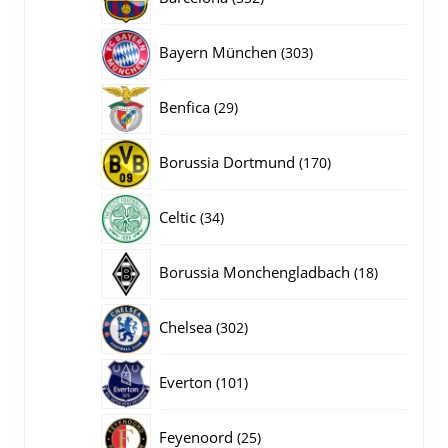
producten
303
Bayern München
303
producten
29
Benfica
29
producten
170
Borussia Dortmund
170
producten
34
Celtic
34
producten
18
Borussia Monchengladbach
18
producten
302
Chelsea
302
producten
101
Everton
101
producten
25
Feyenoord
25