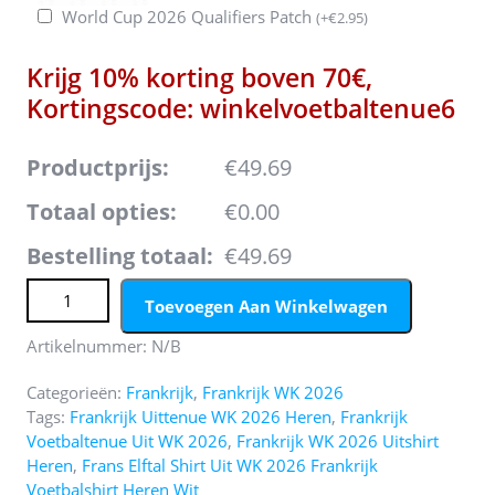
World Cup 2026 Qualifiers Patch
(
+
€
2.95
)
Krijg 10% korting boven 70€,
Kortingscode: winkelvoetbaltenue6
Productprijs:
€49.69
Totaal opties:
€0.00
Bestelling totaal:
€49.69
Frankrijk Uittenue WK 2026 Heren - Voetbalset (Shirt +
Toevoegen Aan Winkelwagen
Broekje) aantal
Artikelnummer:
N/B
Categorieën:
Frankrijk
,
Frankrijk WK 2026
Tags:
Frankrijk Uittenue WK 2026 Heren
,
Frankrijk
Voetbaltenue Uit WK 2026
,
Frankrijk WK 2026 Uitshirt
Heren
,
Frans Elftal Shirt Uit WK 2026 Frankrijk
Voetbalshirt Heren Wit