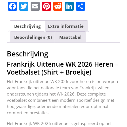
F
T
E
Pi
R
Li
D
a
w
m
nt
e
n
el
c
itt
ai
er
d
k
e
Beschrijving
Extra informatie
e
er
l
e
di
e
n
Beoordelingen (0)
Maattabel
b
st
t
dI
o
n
Beschrijving
o
Frankrijk Uittenue WK 2026 Heren –
k
Voetbalset (Shirt + Broekje)
Het Frankrijk uittenue WK 2026 voor heren is ontworpen
voor fans die het nationale team van Frankrijk willen
ondersteunen tijdens het WK 2026. Deze complete
voetbalset combineert een modern sportief design met
hoogwaardige, ademende materialen voor optimaal
comfort en prestaties.
Het Frankrijk WK 2026 uittenue is geïnspireerd op het