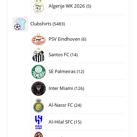
producten
5
Algerije WK 2026
5
producten
5483
Clubshirts
5483
producten
PSV Eindhoven
6
6
producten
14
Santos FC
14
producten
12
SE Palmeiras
12
producten
126
Inter Miami
126
producten
24
Al-Nassr FC
24
producten
15
Al-Hilal SFC
15
producten