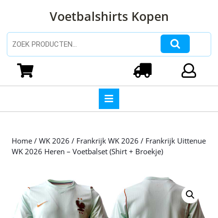
Ga
Voetbalshirts Kopen
naar
de
inhoud
Zoeken naar:
Ga
naar
Winkelwagen
Login
de
inhoud
Open
knop
Home
/
WK 2026
/
Frankrijk WK 2026
/ Frankrijk Uittenue
WK 2026 Heren – Voetbalset (Shirt + Broekje)