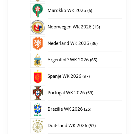
producten
6
Marokko WK 2026
6
producten
15
Noorwegen WK 2026
15
producten
86
Nederland WK 2026
86
producten
65
Argentinië WK 2026
65
producten
97
Spanje WK 2026
97
producten
69
Portugal WK 2026
69
producten
25
Brazilië WK 2026
25
producten
57
Duitsland WK 2026
57