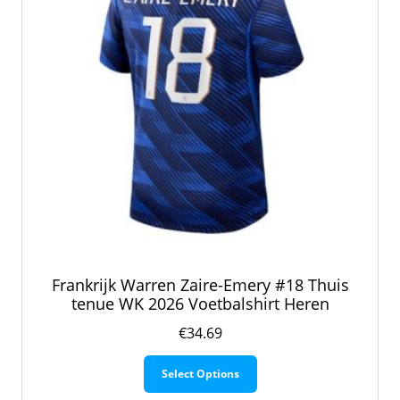
de
productpagina
Frankrijk Warren Zaire-Emery #18 Thuis
tenue WK 2026 Voetbalshirt Heren
€
34.69
Dit
Select Options
product
heeft