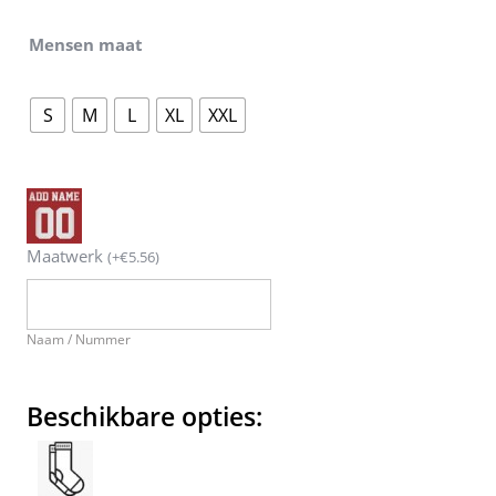
Mensen maat
S
M
L
XL
XXL
Maatwerk
(
+
€
5.56
)
Naam / Nummer
Beschikbare opties: