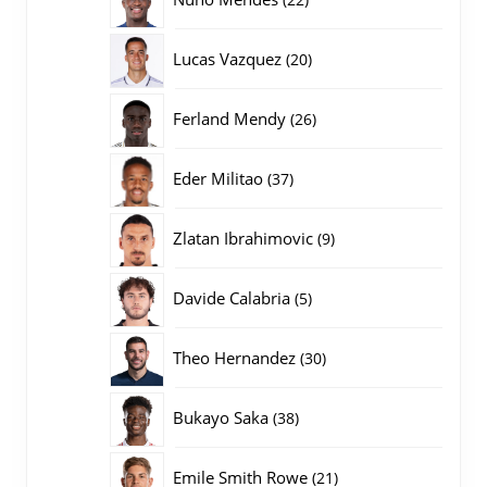
producten
20
Lucas Vazquez
20
producten
26
Ferland Mendy
26
producten
37
Eder Militao
37
producten
9
Zlatan Ibrahimovic
9
producten
5
Davide Calabria
5
producten
30
Theo Hernandez
30
producten
38
Bukayo Saka
38
producten
21
Emile Smith Rowe
21