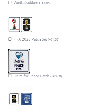
Voetbalsokken
(
+
€
6.65
)
FIFA 2026 Patch Set
(
+
€
4.55
)
Unite for Peace Patch
(
+
€
3.69
)