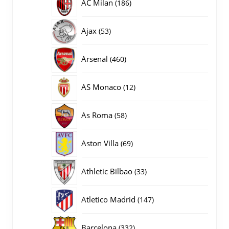
186
AC Milan
186
producten
53
Ajax
53
producten
460
Arsenal
460
producten
12
AS Monaco
12
producten
58
As Roma
58
producten
69
Aston Villa
69
producten
33
Athletic Bilbao
33
producten
147
Atletico Madrid
147
producten
332
Barcelona
332