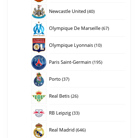
producten
40
Newcastle United
40
producten
67
Olympique De Marseille
67
producten
10
Olympique Lyonnais
10
producten
195
Paris Saint-Germain
195
producten
37
Porto
37
producten
26
Real Betis
26
producten
33
RB Leipzig
33
producten
646
Real Madrid
646