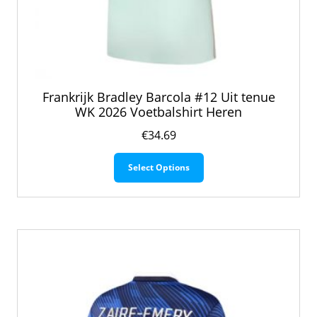
Frankrijk Bradley Barcola #12 Uit tenue
WK 2026 Voetbalshirt Heren
€
34.69
Dit
Select Options
product
heeft
meerdere
variaties.
Deze
optie
kan
gekozen
worden
op