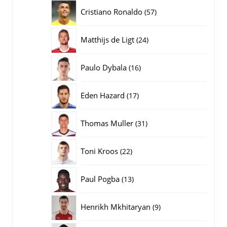
producten
57
Cristiano Ronaldo
57
producten
24
Matthijs de Ligt
24
producten
16
Paulo Dybala
16
producten
17
Eden Hazard
17
producten
31
Thomas Muller
31
producten
22
Toni Kroos
22
producten
13
Paul Pogba
13
producten
9
Henrikh Mkhitaryan
9