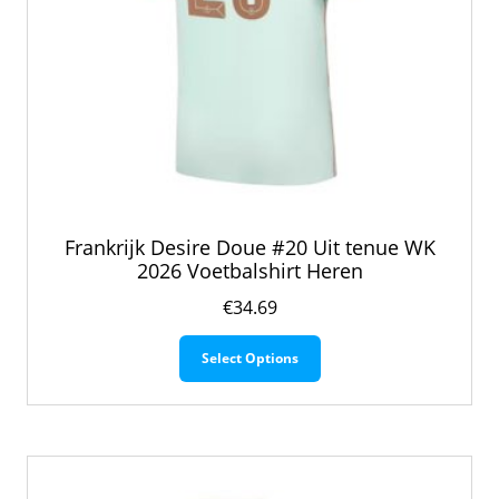
Frankrijk Desire Doue #20 Uit tenue WK
2026 Voetbalshirt Heren
€
34.69
Dit
Select Options
product
heeft
meerdere
variaties.
Deze
optie