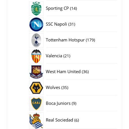
producten
14
Sporting CP
14
producten
31
SSC Napoli
31
producten
179
Tottenham Hotspur
179
producten
21
Valencia
21
producten
36
West Ham United
36
producten
35
Wolves
35
producten
9
Boca Juniors
9
producten
6
Real Sociedad
6