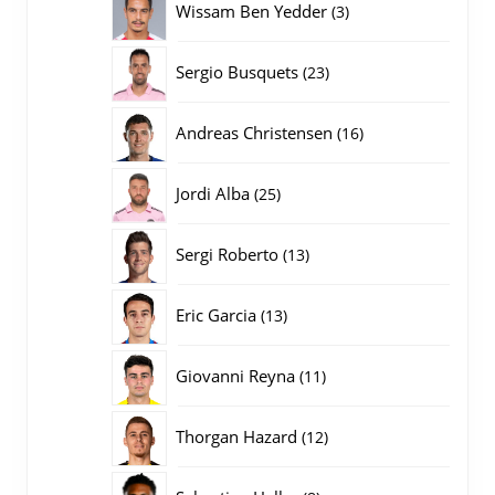
3
Wissam Ben Yedder
3
producten
23
Sergio Busquets
23
producten
16
Andreas Christensen
16
producten
25
Jordi Alba
25
producten
13
Sergi Roberto
13
producten
13
Eric Garcia
13
producten
11
Giovanni Reyna
11
producten
12
Thorgan Hazard
12
producten
8