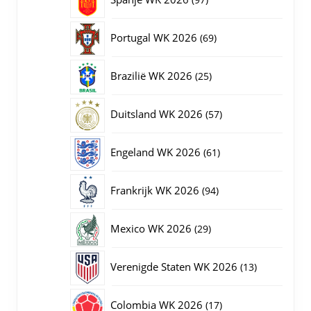
producten
69
Portugal WK 2026
69
producten
25
Brazilië WK 2026
25
producten
57
Duitsland WK 2026
57
producten
61
Engeland WK 2026
61
producten
94
Frankrijk WK 2026
94
producten
29
Mexico WK 2026
29
producten
13
Verenigde Staten WK 2026
13
producten
17
Colombia WK 2026
17