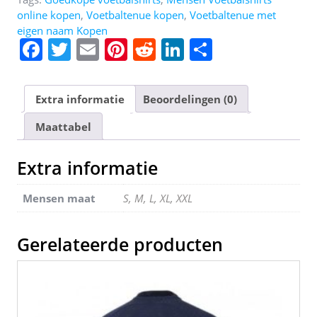
online kopen
,
Voetbaltenue kopen
,
Voetbaltenue met
eigen naam Kopen
F
T
E
Pi
R
Li
D
a
w
m
nt
e
n
el
c
itt
ai
er
d
k
e
Extra informatie
Beoordelingen (0)
e
er
l
e
di
e
n
Maattabel
b
st
t
dI
o
n
Extra informatie
o
Mensen maat
S, M, L, XL, XXL
k
Gerelateerde producten