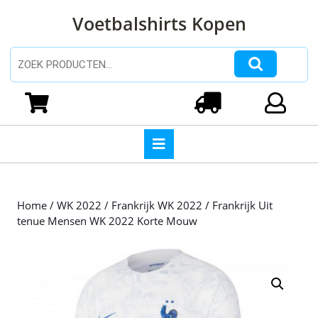
Ga
Voetbalshirts Kopen
naar
de
inhoud
Zoeken naar:
Ga
naar
Winkelwagen
Login
de
inhoud
Open
knop
Home
/
WK 2022
/
Frankrijk WK 2022
/ Frankrijk Uit
tenue Mensen WK 2022 Korte Mouw