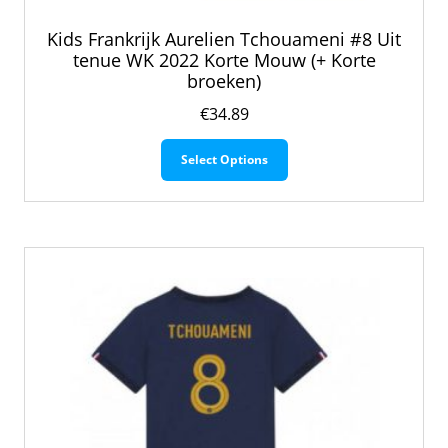
Kids Frankrijk Aurelien Tchouameni #8 Uit
tenue WK 2022 Korte Mouw (+ Korte
broeken)
€
34.89
Dit
Select Options
product
heeft
meerdere
variaties.
Deze
optie
kan
gekozen
worden
op
de
productpagina