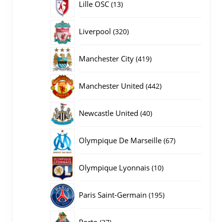
13
Lille OSC
13
producten
320
Liverpool
320
producten
419
Manchester City
419
producten
442
Manchester United
442
producten
40
Newcastle United
40
producten
67
Olympique De Marseille
67
producten
10
Olympique Lyonnais
10
producten
195
Paris Saint-Germain
195
producten
37
Porto