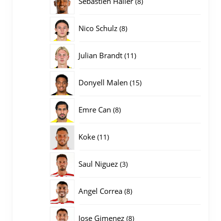
Sebastien Haller
8
producten
8
Nico Schulz
8
producten
11
Julian Brandt
11
producten
15
Donyell Malen
15
producten
8
Emre Can
8
producten
11
Koke
11
producten
3
Saul Niguez
3
producten
8
Angel Correa
8
producten
8
Jose Gimenez
8