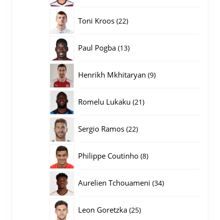
producten
22
Toni Kroos
22
producten
13
Paul Pogba
13
producten
9
Henrikh Mkhitaryan
9
producten
21
Romelu Lukaku
21
producten
22
Sergio Ramos
22
producten
8
Philippe Coutinho
8
producten
34
Aurelien Tchouameni
34
producten
25
Leon Goretzka
25