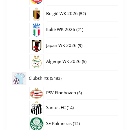
producten
52
België WK 2026
52
producten
21
Italië WK 2026
21
producten
9
Japan WK 2026
9
producten
5
Algerije WK 2026
5
producten
5483
Clubshirts
5483
producten
PSV Eindhoven
6
6
producten
14
Santos FC
14
producten
12
SE Palmeiras
12