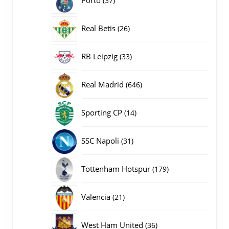
37
producten
26
Real Betis
26
producten
33
RB Leipzig
33
producten
646
Real Madrid
646
producten
14
Sporting CP
14
producten
31
SSC Napoli
31
producten
179
Tottenham Hotspur
179
producten
21
Valencia
21
producten
36
West Ham United
36