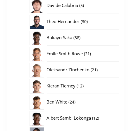
producten
5
Davide Calabria
5
producten
30
Theo Hernandez
30
producten
38
Bukayo Saka
38
producten
21
Emile Smith Rowe
21
producten
21
Oleksandr Zinchenko
21
producten
12
Kieran Tierney
12
producten
24
Ben White
24
producten
12
Albert Sambi Lokonga
12
producten