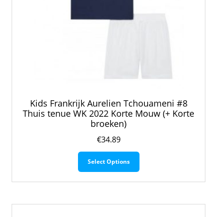
Kids Frankrijk Aurelien Tchouameni #8
Thuis tenue WK 2022 Korte Mouw (+ Korte
broeken)
€
34.89
Dit
Select Options
product
heeft
meerdere
variaties.
Deze