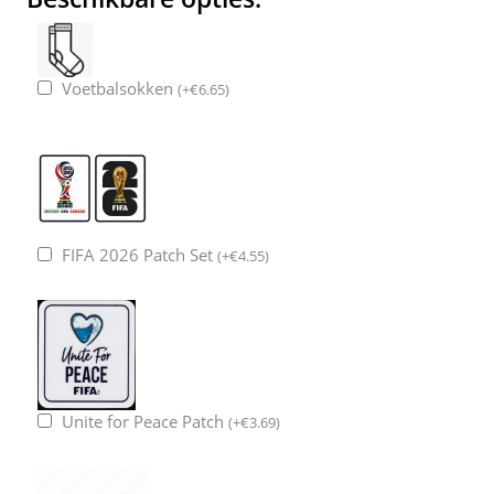
Voetbalsokken
(
+
€
6.65
)
FIFA 2026 Patch Set
(
+
€
4.55
)
Unite for Peace Patch
(
+
€
3.69
)