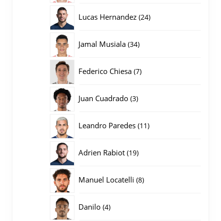
producten
24
Lucas Hernandez
24
producten
34
Jamal Musiala
34
producten
7
Federico Chiesa
7
producten
3
Juan Cuadrado
3
producten
11
Leandro Paredes
11
producten
19
Adrien Rabiot
19
producten
8
Manuel Locatelli
8
producten
4
Danilo
4