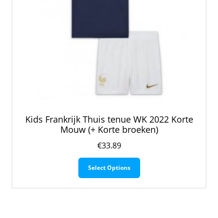
Kids Frankrijk Thuis tenue WK 2022 Korte
Mouw (+ Korte broeken)
€
33.89
Dit
Select Options
product
heeft
meerdere
variaties.
Deze