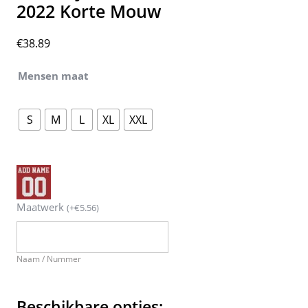
2022 Korte Mouw
€
38.89
Mensen maat
S
M
L
XL
XXL
Maatwerk
(
+
€
5.56
)
Naam / Nummer
Beschikbare opties: