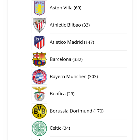
producten
69
Aston Villa
69
producten
33
Athletic Bilbao
33
producten
147
Atletico Madrid
147
producten
332
Barcelona
332
producten
303
Bayern München
303
producten
29
Benfica
29
producten
170
Borussia Dortmund
170
producten
34
Celtic
34