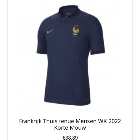
optie
kan
gekozen
worden
op
de
productpagina
Frankrijk Thuis tenue Mensen WK 2022
Korte Mouw
€
38.89