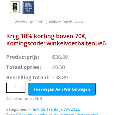
World Cup 2026 Qualifiers Patch
(
+
€
2.95
)
Krijg 10% korting boven 70€,
Kortingscode: winkelvoetbaltenue6
Productprijs:
€38.89
Totaal opties:
€0.00
Bestelling totaal:
€38.89
Frankrijk Uit tenue Mensen WK 2022 Korte Mouw aantal
Toevoegen Aan Winkelwagen
Artikelnummer:
N/B
Categorieën:
Frankrijk
,
Frankrijk WK 2022
Tags:
Goedkope voetbalshirts
,
Mensen Voetbalshirts