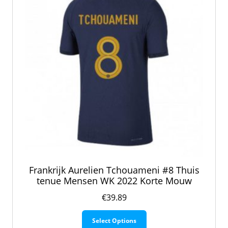
Frankrijk Aurelien Tchouameni #8 Thuis
tenue Mensen WK 2022 Korte Mouw
€
39.89
Dit
Select Options
product