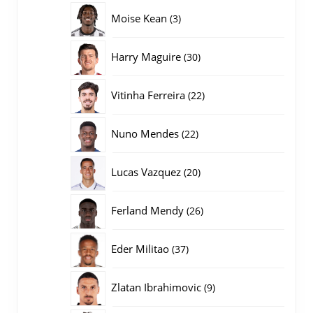
producten
3
Moise Kean
3
producten
30
Harry Maguire
30
producten
22
Vitinha Ferreira
22
producten
22
Nuno Mendes
22
producten
20
Lucas Vazquez
20
producten
26
Ferland Mendy
26
producten
37
Eder Militao
37
producten
9
Zlatan Ibrahimovic
9