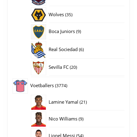
producten
35
Wolves
35
producten
9
Boca Juniors
9
producten
6
Real Sociedad
6
producten
20
Sevilla FC
20
producten
3774
Voetballers
3774
producten
21
Lamine Yamal
21
producten
9
Nico Williams
9
producten
54
Lionel Messi
54