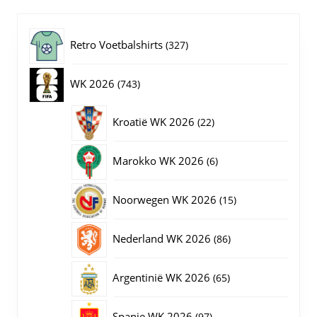
optie
kan
gekozen
327
Retro Voetbalshirts
327
worden
op
producten
743
WK 2026
743
de
productpagina
producten
22
Kroatië WK 2026
22
producten
6
Marokko WK 2026
6
producten
15
Noorwegen WK 2026
15
producten
86
Nederland WK 2026
86
producten
65
Argentinië WK 2026
65
producten
97
Spanje WK 2026
97