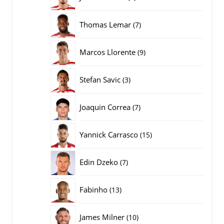
producten
7
Thomas Lemar
7
producten
9
Marcos Llorente
9
producten
3
Stefan Savic
3
producten
7
Joaquin Correa
7
producten
15
Yannick Carrasco
15
producten
7
Edin Dzeko
7
producten
13
Fabinho
13
producten
10
James Milner
10