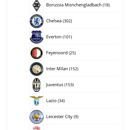
producten
18
Borussia Monchengladbach
18
producten
302
Chelsea
302
producten
101
Everton
101
producten
25
Feyenoord
25
producten
152
Inter Milan
152
producten
153
Juventus
153
producten
34
Lazio
34
producten
9
Leicester City
9
producten