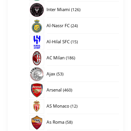
producten
126
Inter Miami
126
producten
24
Al-Nassr FC
24
producten
15
Al-Hilal SFC
15
producten
186
AC Milan
186
producten
53
Ajax
53
producten
460
Arsenal
460
producten
12
AS Monaco
12
producten
58
As Roma
58