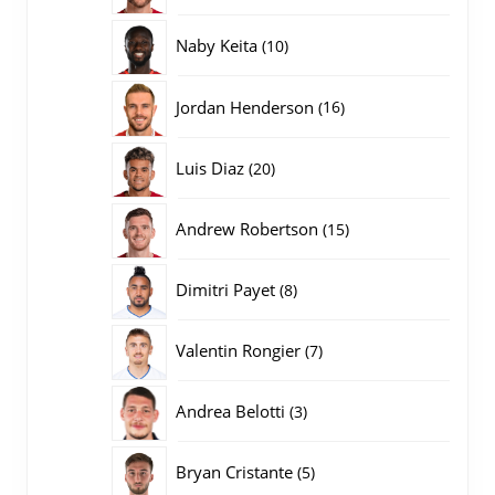
producten
10
Naby Keita
10
producten
16
Jordan Henderson
16
producten
20
Luis Diaz
20
producten
15
Andrew Robertson
15
producten
8
Dimitri Payet
8
producten
7
Valentin Rongier
7
producten
3
Andrea Belotti
3
producten
5
Bryan Cristante
5