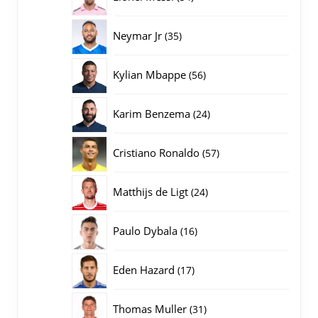
producten
35
Neymar Jr
35
producten
56
Kylian Mbappe
56
producten
24
Karim Benzema
24
producten
57
Cristiano Ronaldo
57
producten
24
Matthijs de Ligt
24
producten
16
Paulo Dybala
16
producten
17
Eden Hazard
17
producten
31
Thomas Muller
31