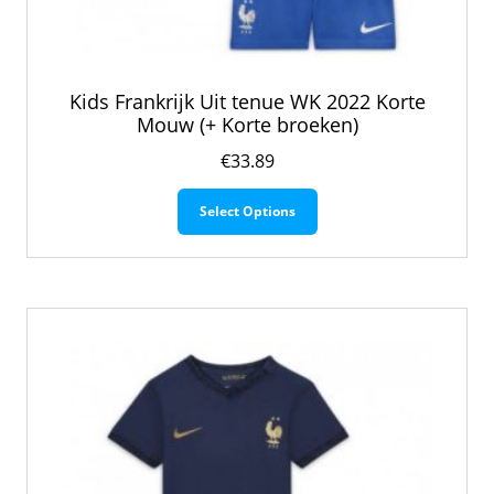
Kids Frankrijk Uit tenue WK 2022 Korte
Mouw (+ Korte broeken)
€
33.89
Dit
Select Options
product
heeft
meerdere
variaties.
Deze
optie
kan
gekozen
worden
op
de
productpagina