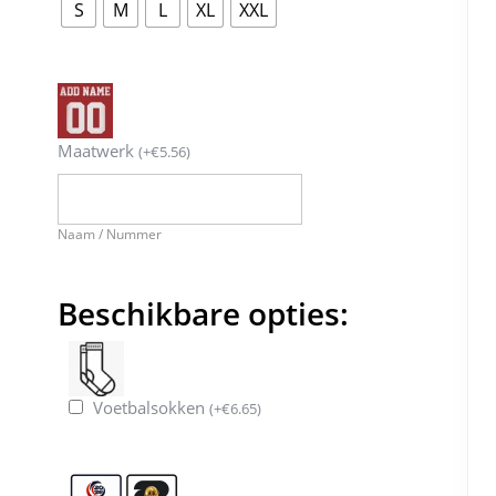
S
M
L
XL
XXL
Maatwerk
(
+
€
5.56
)
Naam / Nummer
Beschikbare opties:
Voetbalsokken
(
+
€
6.65
)