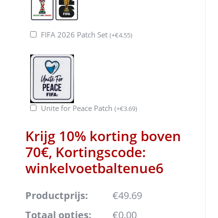
FIFA 2026 Patch Set
(
+
€
4.55
)
Unite for Peace Patch
(
+
€
3.69
)
Krijg 10% korting boven
70€, Kortingscode:
winkelvoetbaltenue6
Productprijs:
€49.69
Totaal opties:
€0.00