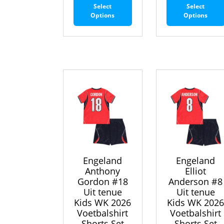
Select
Select
product
Options
Options
heeft
meerdere
variaties.
Deze
optie
kan
gekozen
worden
op
de
productpagina
Engeland
Engeland
Anthony
Elliot
Gordon #18
Anderson #8
Uit tenue
Uit tenue
Kids WK 2026
Kids WK 202
Voetbalshirt
Voetbalshirt
Shorts Set
Shorts Set