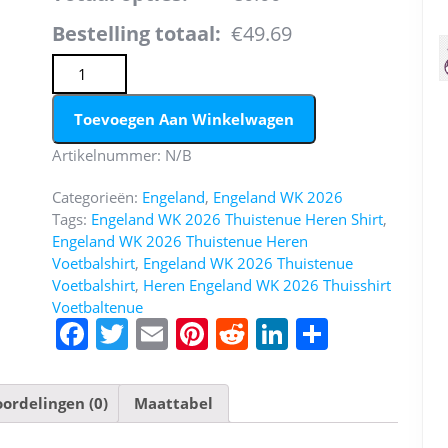
Bestelling totaal:
€49.69
Engeland WK 2026 Thuistenue Heren - Voetbalshirt + Shor
Toevoegen Aan Winkelwagen
Artikelnummer:
N/B
Categorieën:
Engeland
,
Engeland WK 2026
Tags:
Engeland WK 2026 Thuistenue Heren Shirt
,
Engeland WK 2026 Thuistenue Heren
Voetbalshirt
,
Engeland WK 2026 Thuistenue
Voetbalshirt
,
Heren Engeland WK 2026 Thuisshirt
Voetbaltenue
F
T
E
Pi
R
Li
D
a
w
m
nt
e
n
el
c
itt
ai
er
d
k
e
ordelingen (0)
Maattabel
e
er
l
e
di
e
n