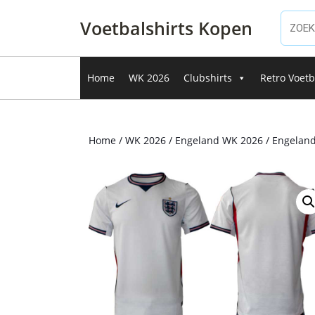
Ga
naar
Voetbalshirts Kopen
de
inhoud
Ga
Home
WK 2026
Clubshirts
Retro Voetb
naar
de
inhoud
Home
/
WK 2026
/
Engeland WK 2026
/ Engeland