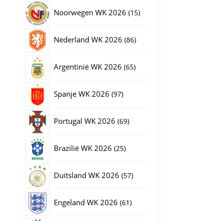
producten
15
Noorwegen WK 2026
15
producten
86
Nederland WK 2026
86
producten
65
Argentinië WK 2026
65
producten
97
Spanje WK 2026
97
producten
69
Portugal WK 2026
69
producten
25
Brazilië WK 2026
25
producten
57
Duitsland WK 2026
57
producten
61
Engeland WK 2026
61