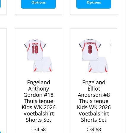
Options
Options
heeft
heeft
heeft
meerdere
meerdere
meerdere
variaties.
variaties.
variaties.
Deze
Deze
Deze
optie
optie
optie
kan
kan
kan
gekozen
gekozen
gekozen
worden
worden
worden
op
op
op
de
de
de
productpagina
productpagina
productpa
Engeland
Engeland
Anthony
Elliot
Gordon #18
Anderson #8
6
Thuis tenue
Thuis tenue
Kids WK 2026
Kids WK 2026
Voetbalshirt
Voetbalshirt
Shorts Set
Shorts Set
€
34.68
€
34.68
Dit