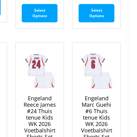
Dit
Dit
product
Select
Select
product
product
heeft
Options
Options
heeft
heeft
meerdere
meerdere
meerdere
variaties.
variaties.
variaties.
Deze
Deze
Deze
optie
optie
optie
kan
kan
kan
gekozen
gekozen
gekozen
worden
worden
worden
op
op
op
de
de
de
productpagina
productpagina
productpa
Engeland
Engeland
Reece James
Marc Guehi
#24 Thuis
#6 Thuis
tenue Kids
tenue Kids
6
WK 2026
WK 2026
Voetbalshirt
Voetbalshirt
Shorts Set
Shorts Set