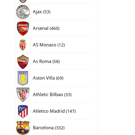
producten
53
Ajax
53
producten
460
Arsenal
460
producten
12
AS Monaco
12
producten
58
As Roma
58
producten
69
Aston Villa
69
producten
33
Athletic Bilbao
33
producten
147
Atletico Madrid
147
producten
332
Barcelona
332