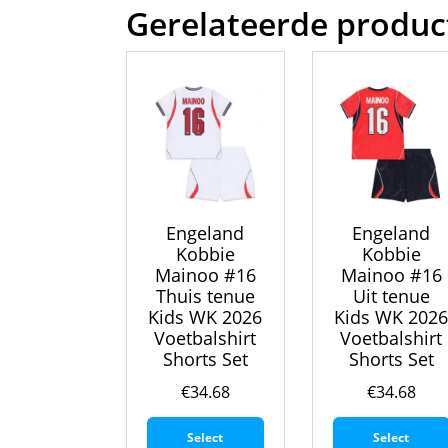
Gerelateerde produc
Engeland
Engeland
Kobbie
Kobbie
Mainoo #16
Mainoo #16
Thuis tenue
Uit tenue
Kids WK 2026
Kids WK 202
Voetbalshirt
Voetbalshirt
Shorts Set
Shorts Set
€
34.68
€
34.68
Dit
Select
Select
product