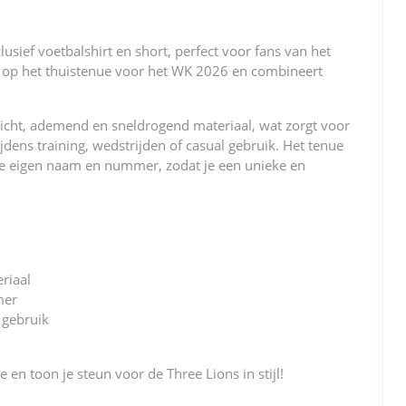
b
st
t
dI
o
n
sief voetbalshirt en short, perfect voor fans van het
o
d op het thuistenue voor het WK 2026 en combineert
k
ewicht, ademend en sneldrogend materiaal, wat zorgt voor
dens training, wedstrijden of casual gebruik. Het tenue
e eigen naam en nummer, zodat je een unieke en
riaal
mer
 gebruik
n toon je steun voor de Three Lions in stijl!