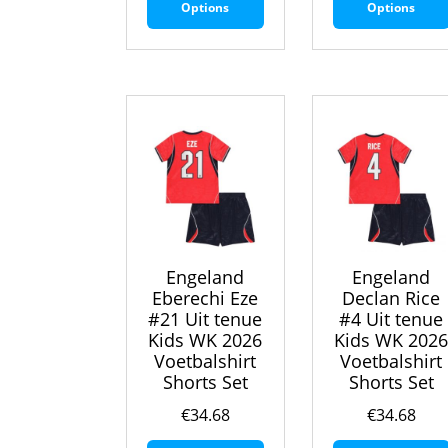
Options
Options
heeft
meerdere
variaties.
Deze
optie
kan
gekozen
worden
op
de
productpagina
Engeland
Engeland
Eberechi Eze
Declan Rice
#21 Uit tenue
#4 Uit tenue
Kids WK 2026
Kids WK 202
Voetbalshirt
Voetbalshirt
Shorts Set
Shorts Set
€
34.68
€
34.68
Dit