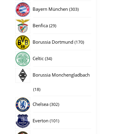
producten
303
Bayern München
303
producten
29
Benfica
29
producten
170
Borussia Dortmund
170
producten
34
Celtic
34
producten
Borussia Monchengladbach
18
18
producten
302
Chelsea
302
producten
101
Everton
101
producten