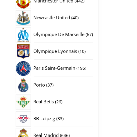
Manchester United
442
producten
40
Newcastle United
40
producten
67
Olympique De Marseille
67
producten
10
Olympique Lyonnais
10
producten
195
Paris Saint-Germain
195
producten
37
Porto
37
gina
producten
26
Real Betis
26
producten
33
RB Leipzig
33
producten
646
Real Madrid
646