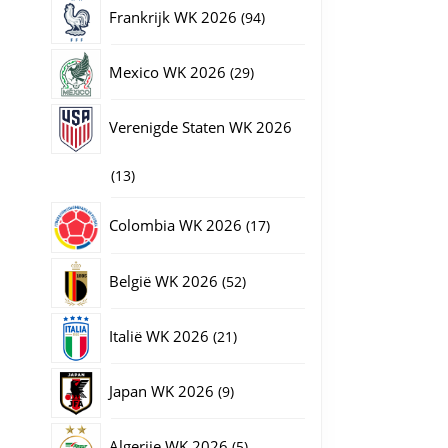
producten
94
Frankrijk WK 2026
94
producten
29
Mexico WK 2026
29
producten
Verenigde Staten WK 2026
13
13
producten
17
Colombia WK 2026
17
producten
52
België WK 2026
52
producten
21
Italië WK 2026
21
producten
9
Japan WK 2026
9
producten
5
Algerije WK 2026
5