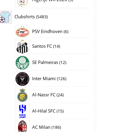
producten
5483
Clubshirts
5483
t aantal
producten
PSV Eindhoven
6
6
producten
14
Santos FC
14
producten
12
SE Palmeiras
12
producten
126
Inter Miami
126
producten
24
Al-Nassr FC
24
producten
15
Al-Hilal SFC
15
producten
186
AC Milan
186