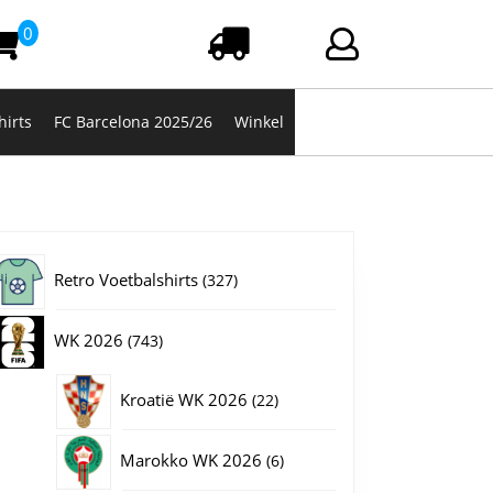
0
Winkelwagen
Login/registrere
hirts
FC Barcelona 2025/26
Winkel
327
Retro Voetbalshirts
327
producten
743
WK 2026
743
producten
22
Kroatië WK 2026
22
producten
6
Marokko WK 2026
6