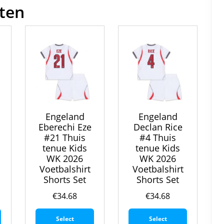
ten
Engeland
Engeland
Eberechi Eze
Declan Rice
#21 Thuis
#4 Thuis
tenue Kids
tenue Kids
6
WK 2026
WK 2026
Voetbalshirt
Voetbalshirt
Shorts Set
Shorts Set
€
34.68
€
34.68
Dit
Dit
Dit
Select
Select
product
product
product