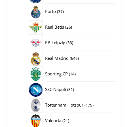
producten
37
Porto
37
producten
26
Real Betis
26
producten
33
RB Leipzig
33
producten
646
Real Madrid
646
producten
14
Sporting CP
14
producten
31
SSC Napoli
31
producten
179
Tottenham Hotspur
179
producten
21
Valencia
21