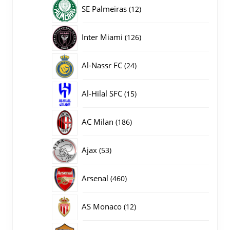
producten
12
SE Palmeiras
12
producten
126
Inter Miami
126
producten
24
Al-Nassr FC
24
producten
15
Al-Hilal SFC
15
producten
186
AC Milan
186
producten
53
Ajax
53
producten
460
Arsenal
460
producten
12
AS Monaco
12
producten