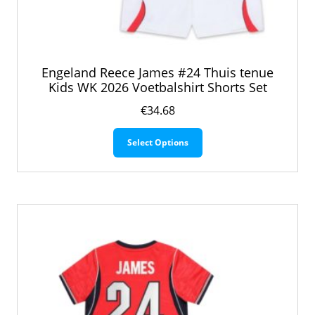
Engeland Reece James #24 Thuis tenue
Kids WK 2026 Voetbalshirt Shorts Set
€
34.68
Dit
Select Options
product
heeft
meerdere
variaties.
Deze
optie
kan
gekozen
worden
op
de