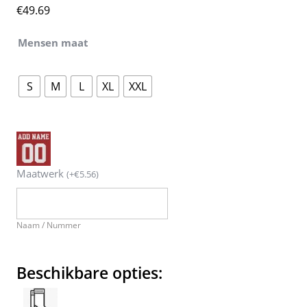
€
49.69
Mensen maat
S
M
L
XL
XXL
Maatwerk
(
+
€
5.56
)
Naam / Nummer
Beschikbare opties: