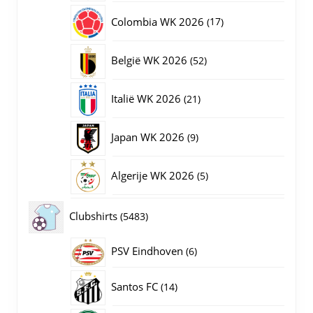
producten
17
Colombia WK 2026
17
producten
52
België WK 2026
52
producten
21
Italië WK 2026
21
producten
9
Japan WK 2026
9
producten
5
Algerije WK 2026
5
producten
5483
Clubshirts
5483
producten
PSV Eindhoven
6
6
producten
14
Santos FC
14