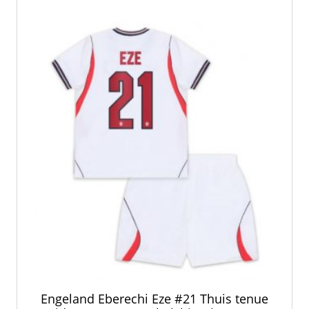
optie
kan
gekozen
worden
op
de
productpagina
Engeland Eberechi Eze #21 Thuis tenue