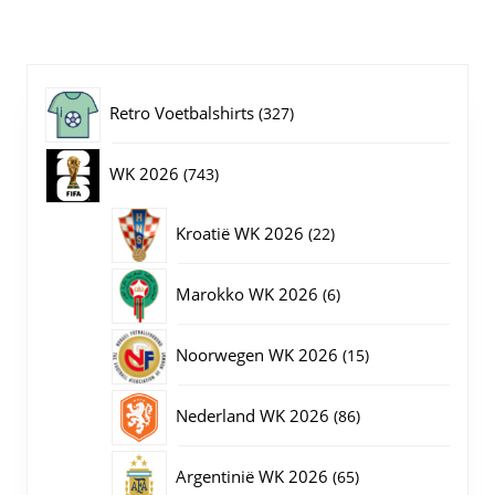
variaties.
Deze
optie
kan
gekozen
327
Retro Voetbalshirts
327
worden
op
producten
743
WK 2026
743
de
productpagina
producten
22
Kroatië WK 2026
22
producten
6
Marokko WK 2026
6
producten
15
Noorwegen WK 2026
15
producten
86
Nederland WK 2026
86
producten
65
Argentinië WK 2026
65