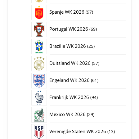
producten
97
Spanje WK 2026
97
producten
69
Portugal WK 2026
69
producten
25
Brazilië WK 2026
25
producten
57
Duitsland WK 2026
57
producten
61
Engeland WK 2026
61
producten
94
Frankrijk WK 2026
94
producten
29
Mexico WK 2026
29
producten
13
Verenigde Staten WK 2026
13