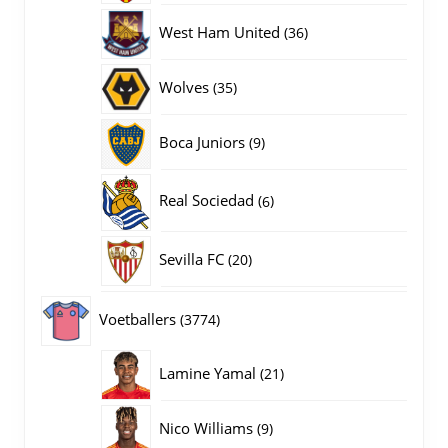
producten
36
West Ham United
36
producten
35
Wolves
35
producten
9
Boca Juniors
9
producten
6
Real Sociedad
6
producten
20
Sevilla FC
20
producten
3774
Voetballers
3774
producten
21
Lamine Yamal
21
producten
9
Nico Williams
9