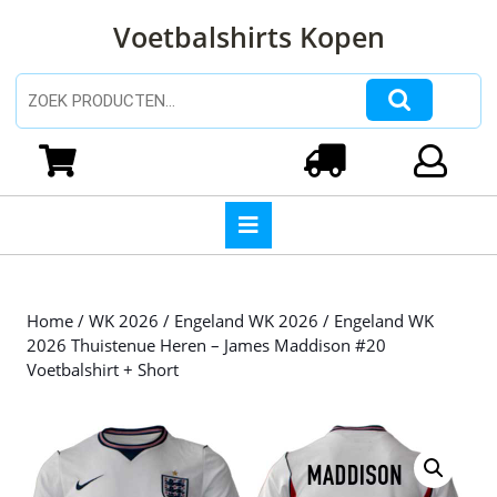
Ga
Voetbalshirts Kopen
naar
de
inhoud
Zoeken naar:
Ga
naar
Winkelwagen
Login
de
inhoud
Open
knop
Home
/
WK 2026
/
Engeland WK 2026
/ Engeland WK
2026 Thuistenue Heren – James Maddison #20
Voetbalshirt + Short