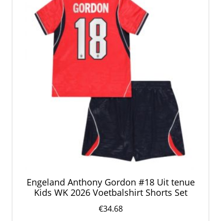
worden
op
de
productpagina
Engeland Anthony Gordon #18 Uit tenue
Kids WK 2026 Voetbalshirt Shorts Set
€
34.68