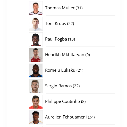
producten
31
Thomas Muller
31
producten
22
Toni Kroos
22
producten
13
Paul Pogba
13
producten
9
Henrikh Mkhitaryan
9
producten
21
Romelu Lukaku
21
producten
22
Sergio Ramos
22
producten
8
Philippe Coutinho
8
producten
34
Aurelien Tchouameni
34