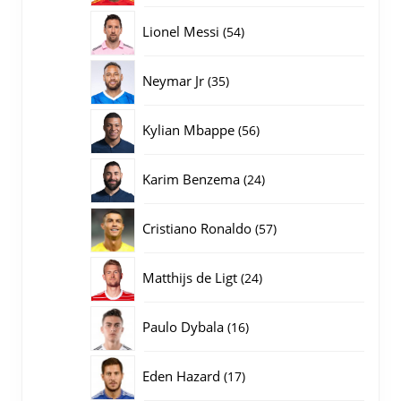
producten
54
Lionel Messi
54
producten
35
Neymar Jr
35
producten
56
Kylian Mbappe
56
producten
24
Karim Benzema
24
producten
57
Cristiano Ronaldo
57
producten
24
Matthijs de Ligt
24
producten
16
Paulo Dybala
16
producten
17
Eden Hazard
17