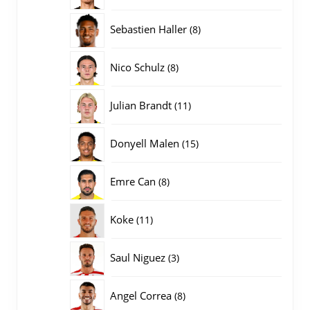
producten
8
Sebastien Haller
8
producten
8
Nico Schulz
8
producten
11
Julian Brandt
11
producten
15
Donyell Malen
15
producten
8
Emre Can
8
producten
11
Koke
11
producten
3
Saul Niguez
3
producten
8
Angel Correa
8