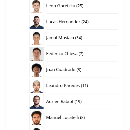
producten
25
Leon Goretzka
25
producten
24
Lucas Hernandez
24
producten
34
Jamal Musiala
34
producten
7
Federico Chiesa
7
producten
3
Juan Cuadrado
3
producten
11
Leandro Paredes
11
producten
19
Adrien Rabiot
19
producten
8
Manuel Locatelli
8
producten