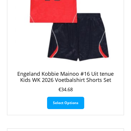
Engeland Kobbie Mainoo #16 Uit tenue
Kids WK 2026 Voetbalshirt Shorts Set
€
34.68
Dit
Select Options
product
heeft
meerdere
variaties.
Deze