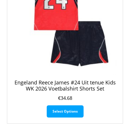
productpagina
Engeland Reece James #24 Uit tenue Kids
WK 2026 Voetbalshirt Shorts Set
€
34.68
Dit
Select Options
product
heeft
meerdere