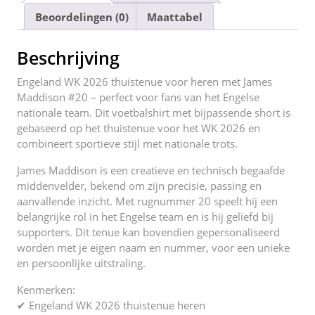
e
er
l
e
di
e
n
Beoordelingen (0)
Maattabel
b
st
t
dI
o
n
Beschrijving
o
Engeland WK 2026 thuistenue voor heren met James
k
Maddison #20 – perfect voor fans van het Engelse
nationale team. Dit voetbalshirt met bijpassende short is
gebaseerd op het thuistenue voor het WK 2026 en
combineert sportieve stijl met nationale trots.
James Maddison is een creatieve en technisch begaafde
middenvelder, bekend om zijn precisie, passing en
aanvallende inzicht. Met rugnummer 20 speelt hij een
belangrijke rol in het Engelse team en is hij geliefd bij
supporters. Dit tenue kan bovendien gepersonaliseerd
worden met je eigen naam en nummer, voor een unieke
en persoonlijke uitstraling.
Kenmerken:
✔ Engeland WK 2026 thuistenue heren