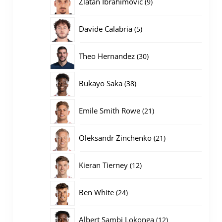
9
Zlatan Ibrahimovic
9
producten
5
Davide Calabria
5
producten
30
Theo Hernandez
30
producten
38
Bukayo Saka
38
producten
21
Emile Smith Rowe
21
producten
21
Oleksandr Zinchenko
21
producten
12
Kieran Tierney
12
producten
24
Ben White
24
producten
12
Albert Sambi Lokonga
12