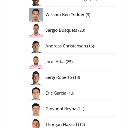
producten
3
Wissam Ben Yedder
3
producten
23
Sergio Busquets
23
producten
16
Andreas Christensen
16
producten
25
Jordi Alba
25
producten
13
Sergi Roberto
13
producten
13
Eric Garcia
13
producten
11
Giovanni Reyna
11
producten
12
Thorgan Hazard
12