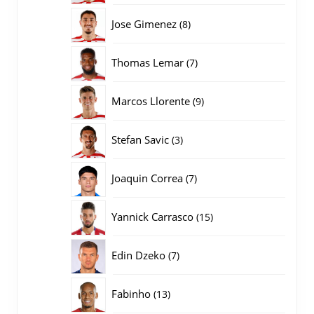
producten
8
Jose Gimenez
8
producten
7
Thomas Lemar
7
producten
9
Marcos Llorente
9
producten
3
Stefan Savic
3
producten
7
Joaquin Correa
7
producten
15
Yannick Carrasco
15
producten
7
Edin Dzeko
7
producten
13
Fabinho
13