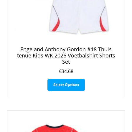
Engeland Anthony Gordon #18 Thuis
tenue Kids WK 2026 Voetbalshirt Shorts
Set
€
34.68
Dit
Select Options
product
heeft
meerdere
variaties.
Deze
optie
kan
gekozen