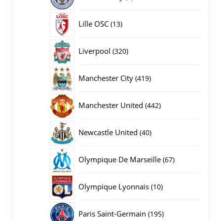
producten
13
Lille OSC
13
producten
320
Liverpool
320
producten
419
Manchester City
419
producten
442
Manchester United
442
producten
40
Newcastle United
40
producten
67
Olympique De Marseille
67
producten
10
Olympique Lyonnais
10
producten
195
Paris Saint-Germain
195