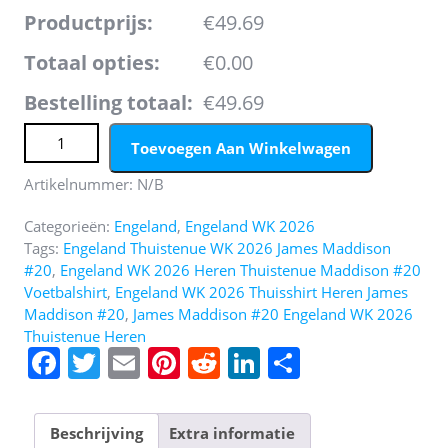
Productprijs:
€49.69
Totaal opties:
€0.00
Bestelling totaal:
€49.69
Engeland WK 2026 Thuistenue Heren – James Maddison
Toevoegen Aan Winkelwagen
#20 Voetbalshirt + Short aantal
Artikelnummer:
N/B
Categorieën:
Engeland
,
Engeland WK 2026
Tags:
Engeland Thuistenue WK 2026 James Maddison
#20
,
Engeland WK 2026 Heren Thuistenue Maddison #20
Voetbalshirt
,
Engeland WK 2026 Thuisshirt Heren James
Maddison #20
,
James Maddison #20 Engeland WK 2026
Thuistenue Heren
F
T
E
Pi
R
Li
D
a
w
m
nt
e
n
el
c
itt
ai
er
d
k
e
Beschrijving
Extra informatie