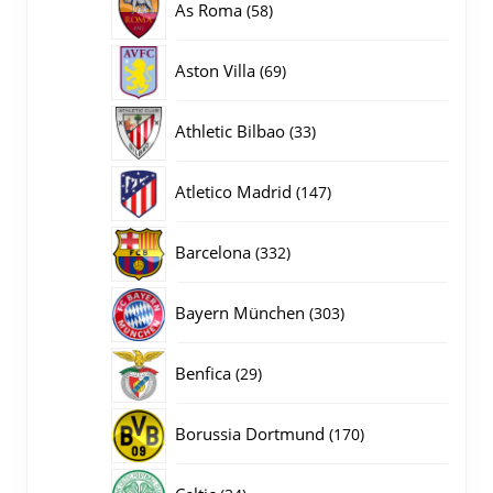
58
As Roma
58
producten
69
Aston Villa
69
producten
33
Athletic Bilbao
33
producten
147
Atletico Madrid
147
producten
332
Barcelona
332
producten
303
Bayern München
303
producten
29
Benfica
29
producten
170
Borussia Dortmund
170
producten
34