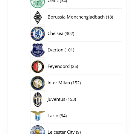
Celtic
34
producten
18
Borussia Monchengladbach
18
producten
302
Chelsea
302
producten
101
Everton
101
producten
25
Feyenoord
25
producten
152
Inter Milan
152
producten
153
Juventus
153
producten
34
Lazio
34
producten
9
Leicester City
9