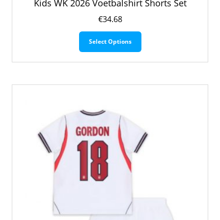
Kids WK 2026 Voetbalshirt Shorts Set
€
34.68
Dit
Select Options
product
heeft
meerdere
variaties.
Deze
optie
kan
gekozen
worden
op
de
productpagina