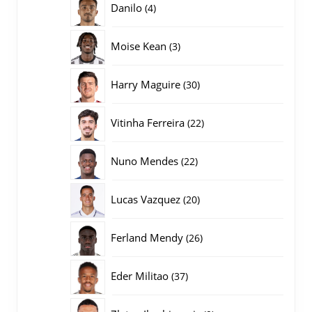
4
Danilo
4
producten
3
Moise Kean
3
producten
30
Harry Maguire
30
producten
22
Vitinha Ferreira
22
producten
22
Nuno Mendes
22
producten
20
Lucas Vazquez
20
producten
26
Ferland Mendy
26
producten
37
Eder Militao
37
producten