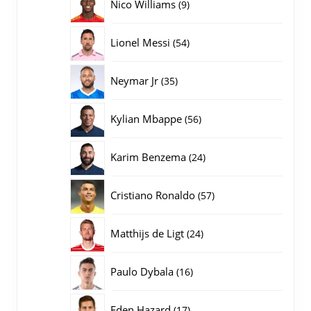
9
Nico Williams
9
producten
54
Lionel Messi
54
producten
35
Neymar Jr
35
producten
56
Kylian Mbappe
56
producten
24
Karim Benzema
24
producten
57
Cristiano Ronaldo
57
producten
24
Matthijs de Ligt
24
producten
16
Paulo Dybala
16
producten
17
Eden Hazard
17