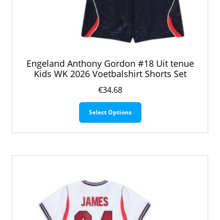
Engeland Anthony Gordon #18 Uit tenue
Kids WK 2026 Voetbalshirt Shorts Set
€
34.68
Dit
Select Options
product
heeft
meerdere
variaties.
Deze
optie
kan
gekozen
worden
op