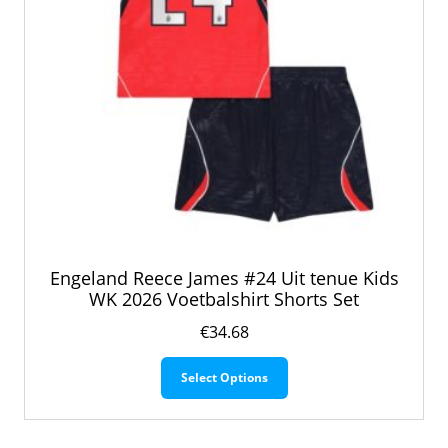
Engeland Reece James #24 Uit tenue Kids
WK 2026 Voetbalshirt Shorts Set
€
34.68
Dit
Select Options
product
heeft
meerdere