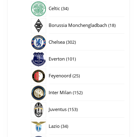
producten
34
Celtic
34
producten
18
Borussia Monchengladbach
18
producten
302
Chelsea
302
producten
101
Everton
101
producten
25
Feyenoord
25
producten
152
Inter Milan
152
producten
153
Juventus
153
producten
34
Lazio
34