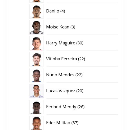
producten
4
Danilo
4
producten
3
Moise Kean
3
producten
30
Harry Maguire
30
producten
22
Vitinha Ferreira
22
producten
22
Nuno Mendes
22
producten
20
Lucas Vazquez
20
producten
26
Ferland Mendy
26
producten
37
Eder Militao
37