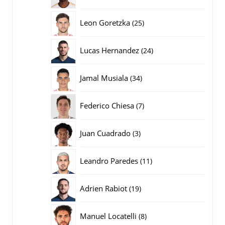
producten
25
Leon Goretzka
25
producten
24
Lucas Hernandez
24
producten
34
Jamal Musiala
34
producten
7
Federico Chiesa
7
producten
3
Juan Cuadrado
3
producten
11
Leandro Paredes
11
producten
19
Adrien Rabiot
19
producten
8
Manuel Locatelli
8