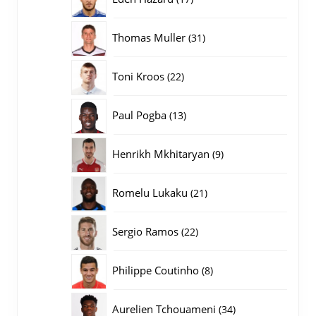
producten
31
Thomas Muller
31
producten
22
Toni Kroos
22
producten
13
Paul Pogba
13
producten
9
Henrikh Mkhitaryan
9
producten
21
Romelu Lukaku
21
producten
22
Sergio Ramos
22
producten
8
Philippe Coutinho
8
producten
34
Aurelien Tchouameni
34