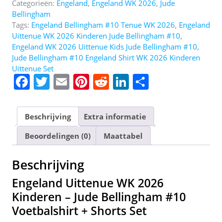
Categorieën:
Engeland
,
Engeland WK 2026
,
Jude
Bellingham
Tags:
Engeland Bellingham #10 Tenue WK 2026
,
Engeland
Uittenue WK 2026 Kinderen Jude Bellingham #10
,
Engeland WK 2026 Uittenue Kids Jude Bellingham #10
,
Jude Bellingham #10 Engeland Shirt WK 2026 Kinderen
Uittenue Set
F
T
E
Pi
R
Li
D
a
w
m
nt
e
n
el
c
itt
ai
er
d
k
e
Beschrijving
Extra informatie
e
er
l
e
di
e
n
Beoordelingen (0)
Maattabel
b
st
t
dI
o
n
Beschrijving
o
Engeland Uittenue WK 2026
k
Kinderen – Jude Bellingham #10
Voetbalshirt + Shorts Set