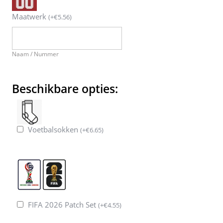
Maatwerk
(
+
€
5.56
)
Naam / Nummer
Beschikbare opties:
Voetbalsokken
(
+
€
6.65
)
FIFA 2026 Patch Set
(
+
€
4.55
)