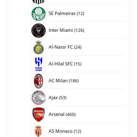
producten
12
SE Palmeiras
12
producten
126
Inter Miami
126
producten
24
Al-Nassr FC
24
producten
15
Al-Hilal SFC
15
producten
186
AC Milan
186
producten
53
Ajax
53
producten
460
Arsenal
460
producten
12
AS Monaco
12