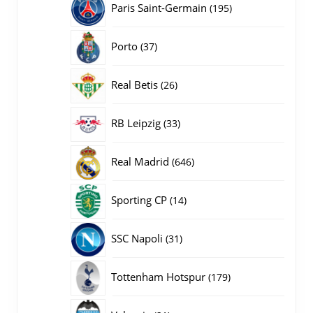
195
Paris Saint-Germain
195
producten
37
Porto
37
producten
26
Real Betis
26
producten
33
RB Leipzig
33
producten
646
Real Madrid
646
producten
14
Sporting CP
14
producten
31
SSC Napoli
31
producten
179
Tottenham Hotspur
179
producten