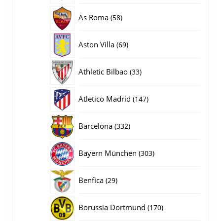
producten
58
As Roma
58
producten
69
Aston Villa
69
producten
33
Athletic Bilbao
33
producten
147
Atletico Madrid
147
producten
332
Barcelona
332
producten
303
Bayern München
303
producten
29
Benfica
29
producten
170
Borussia Dortmund
170