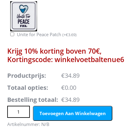
Unite for Peace Patch
(
+
€
3.69
)
Krijg 10% korting boven 70€,
Kortingscode: winkelvoetbaltenue6
Productprijs:
€34.89
Totaal opties:
€0.00
Bestelling totaal:
€34.89
Engeland Uittenue WK 2026 Kinderen – Jude Bellingham
Toevoegen Aan Winkelwagen
#10 Voetbalshirt + Shorts Set aantal
Artikelnummer:
N/B