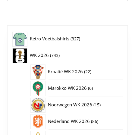
meerdere
variaties.
Deze
optie
kan
gekozen
327
Retro Voetbalshirts
327
worden
op
producten
743
WK 2026
743
de
productpagina
producten
22
Kroatië WK 2026
22
producten
6
Marokko WK 2026
6
producten
15
Noorwegen WK 2026
15
producten
86
Nederland WK 2026
86
producten