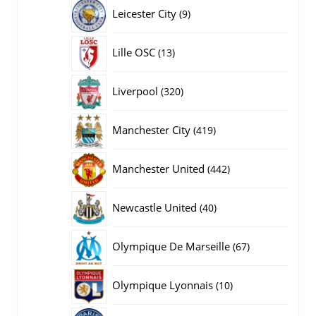
producten
9
Leicester City
9
producten
13
Lille OSC
13
producten
320
Liverpool
320
producten
419
Manchester City
419
producten
442
Manchester United
442
producten
40
Newcastle United
40
producten
67
Olympique De Marseille
67
producten
10
Olympique Lyonnais
10
producten