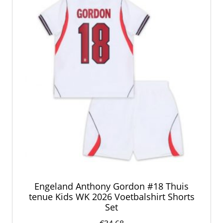
gekozen
worden
op
de
productpagina
Engeland Anthony Gordon #18 Thuis
tenue Kids WK 2026 Voetbalshirt Shorts
Set