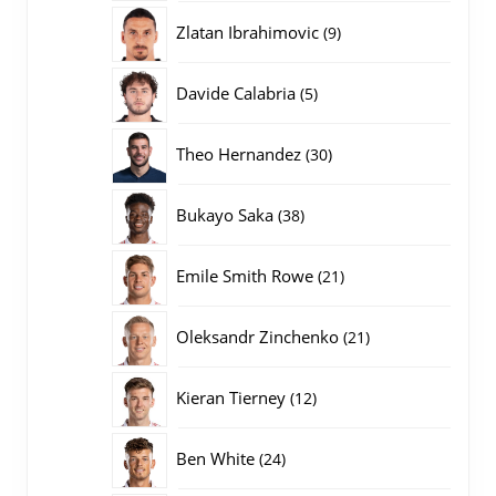
producten
9
Zlatan Ibrahimovic
9
producten
5
Davide Calabria
5
producten
30
Theo Hernandez
30
producten
38
Bukayo Saka
38
producten
21
Emile Smith Rowe
21
producten
21
Oleksandr Zinchenko
21
producten
12
Kieran Tierney
12
producten
24
Ben White
24