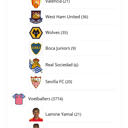
21
Valencia
21
producten
36
West Ham United
36
producten
35
Wolves
35
producten
9
Boca Juniors
9
producten
6
Real Sociedad
6
producten
20
Sevilla FC
20
producten
3774
Voetballers
3774
producten
21
Lamine Yamal
21
producten