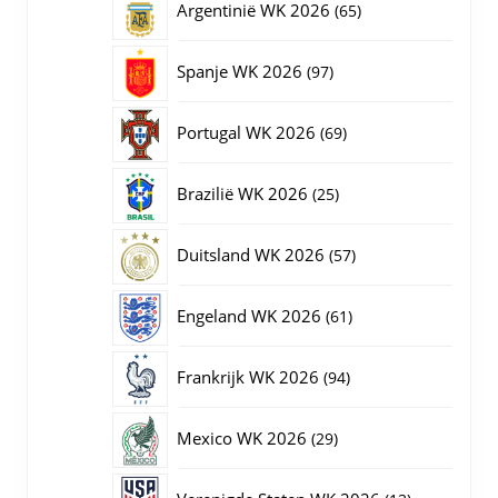
65
Argentinië WK 2026
65
producten
97
Spanje WK 2026
97
producten
69
Portugal WK 2026
69
producten
25
Brazilië WK 2026
25
producten
57
Duitsland WK 2026
57
producten
61
Engeland WK 2026
61
producten
94
Frankrijk WK 2026
94
producten
29
Mexico WK 2026
29
producten
13