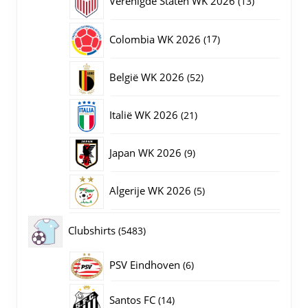
Verenigde Staten WK 2026
13
producten
17
Colombia WK 2026
17
producten
52
België WK 2026
52
producten
21
Italië WK 2026
21
producten
9
Japan WK 2026
9
producten
5
Algerije WK 2026
5
producten
5483
Clubshirts
5483
producten
PSV Eindhoven
6
6
producten
14
Santos FC
14