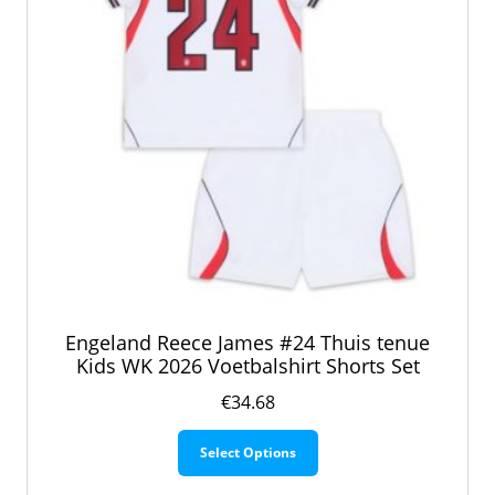
de
productpagina
Engeland Reece James #24 Thuis tenue
Kids WK 2026 Voetbalshirt Shorts Set
€
34.68
Dit
Select Options
product
heeft