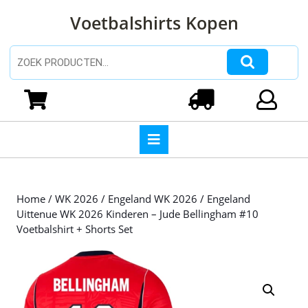
Ga
Voetbalshirts Kopen
naar
de
inhoud
Zoeken naar:
Ga
naar
Winkelwagen
Login
de
inhoud
Open
knop
Home
/
WK 2026
/
Engeland WK 2026
/ Engeland
Uittenue WK 2026 Kinderen – Jude Bellingham #10
Voetbalshirt + Shorts Set