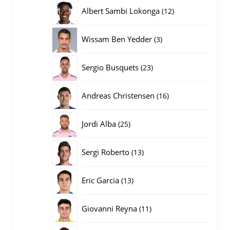
producten
12
Albert Sambi Lokonga
12
producten
3
Wissam Ben Yedder
3
producten
23
Sergio Busquets
23
producten
16
Andreas Christensen
16
producten
25
Jordi Alba
25
producten
13
Sergi Roberto
13
producten
13
Eric Garcia
13
producten
11
Giovanni Reyna
11
producten