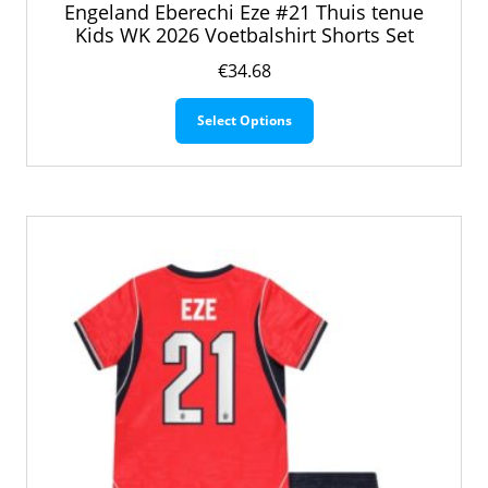
Engeland Eberechi Eze #21 Thuis tenue
Kids WK 2026 Voetbalshirt Shorts Set
€
34.68
Dit
Select Options
product
heeft
meerdere
variaties.
Deze
optie
kan
gekozen
worden
op
de
productpagina