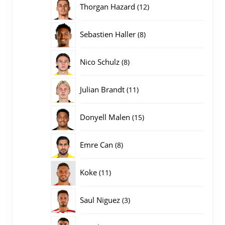
12
Thorgan Hazard
12
producten
8
Sebastien Haller
8
producten
8
Nico Schulz
8
producten
11
Julian Brandt
11
producten
15
Donyell Malen
15
producten
8
Emre Can
8
producten
11
Koke
11
producten
3
Saul Niguez
3
producten