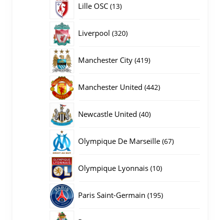
13
Lille OSC
13
producten
320
Liverpool
320
producten
419
Manchester City
419
producten
442
Manchester United
442
producten
40
Newcastle United
40
producten
67
Olympique De Marseille
67
producten
10
Olympique Lyonnais
10
producten
195
Paris Saint-Germain
195
producten