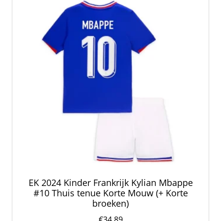
kan
gekozen
worden
op
de
productpagina
EK 2024 Kinder Frankrijk Kylian Mbappe
#10 Thuis tenue Korte Mouw (+ Korte
broeken)
€
34.89