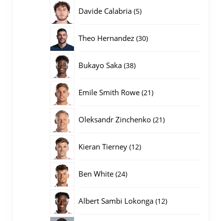
producten
5
Davide Calabria
5
producten
30
Theo Hernandez
30
producten
38
Bukayo Saka
38
producten
21
Emile Smith Rowe
21
producten
21
Oleksandr Zinchenko
21
producten
12
Kieran Tierney
12
producten
24
Ben White
24
producten
12
Albert Sambi Lokonga
12
producten