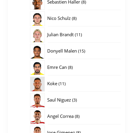
8
Sebastien Haller
8
producten
8
Nico Schulz
8
producten
11
Julian Brandt
11
producten
15
Donyell Malen
15
producten
8
Emre Can
8
producten
11
Koke
11
producten
3
Saul Niguez
3
producten
8
Angel Correa
8
producten
8
Jose Gimenez
8