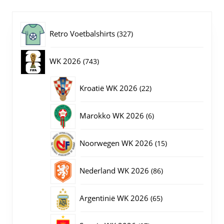
optie
kan
gekozen
327
Retro Voetbalshirts
327
worden
op
producten
743
WK 2026
743
de
productpagina
producten
22
Kroatië WK 2026
22
producten
6
Marokko WK 2026
6
producten
15
Noorwegen WK 2026
15
producten
86
Nederland WK 2026
86
producten
65
Argentinië WK 2026
65
producten