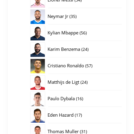
producten
35
Neymar Jr
35
producten
56
Kylian Mbappe
56
producten
24
Karim Benzema
24
producten
57
Cristiano Ronaldo
57
producten
24
Matthijs de Ligt
24
producten
16
Paulo Dybala
16
producten
17
Eden Hazard
17
producten
31
Thomas Muller
31