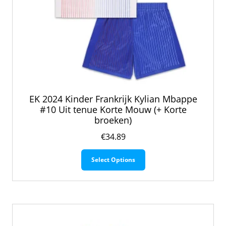
EK 2024 Kinder Frankrijk Kylian Mbappe
#10 Uit tenue Korte Mouw (+ Korte
broeken)
€
34.89
Dit
Select Options
product
heeft
meerdere
variaties.
Deze
optie