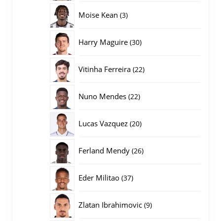
producten
3
Moise Kean
3
producten
30
Harry Maguire
30
producten
22
Vitinha Ferreira
22
producten
22
Nuno Mendes
22
producten
20
Lucas Vazquez
20
producten
26
Ferland Mendy
26
producten
37
Eder Militao
37
producten
9
Zlatan Ibrahimovic
9