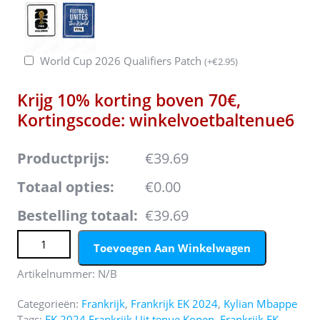
World Cup 2026 Qualifiers Patch
(
+
€
2.95
)
Krijg 10% korting boven 70€,
Kortingscode: winkelvoetbaltenue6
Productprijs:
€39.69
Totaal opties:
€0.00
Bestelling totaal:
€39.69
EK 2024 Frankrijk Kylian Mbappe #10 Uit tenue Korte
Toevoegen Aan Winkelwagen
Mouw aantal
Artikelnummer:
N/B
Categorieën:
Frankrijk
,
Frankrijk EK 2024
,
Kylian Mbappe
Tags:
EK 2024 Frankrijk Uit tenue Kopen
,
Frankrijk EK