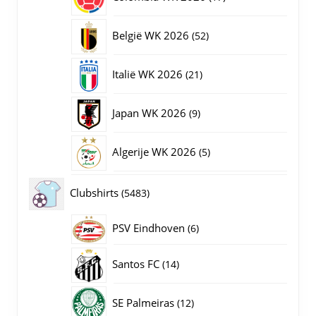
producten
52
België WK 2026
52
producten
21
Italië WK 2026
21
producten
9
Japan WK 2026
9
producten
5
Algerije WK 2026
5
producten
5483
Clubshirts
5483
producten
PSV Eindhoven
6
6
producten
14
Santos FC
14
producten
12
SE Palmeiras
12