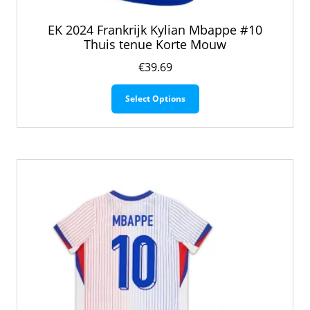
EK 2024 Frankrijk Kylian Mbappe #10
Thuis tenue Korte Mouw
€
39.69
Dit
Select Options
product
heeft
meerdere
variaties.
Deze
optie
kan
gekozen
worden
op
de
productpagina