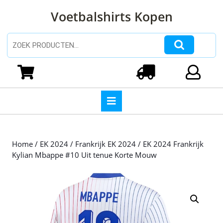
Ga
Voetbalshirts Kopen
naar
de
inhoud
Zoeken naar:
Ga
naar
Winkelwagen
Login
de
inhoud
Open
knop
Home
/
EK 2024
/
Frankrijk EK 2024
/ EK 2024 Frankrijk
Kylian Mbappe #10 Uit tenue Korte Mouw