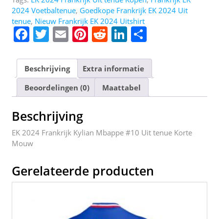
2024 Voetbaltenue
,
Goedkope Frankrijk EK 2024 Uit
tenue
,
Nieuw Frankrijk EK 2024 Uitshirt
F
T
E
Pi
R
Li
D
a
w
m
nt
e
n
el
c
itt
ai
er
d
k
e
Beschrijving
Extra informatie
e
er
l
e
di
e
n
Beoordelingen (0)
Maattabel
b
st
t
dI
o
n
Beschrijving
o
EK 2024 Frankrijk Kylian Mbappe #10 Uit tenue Korte
k
Mouw
Gerelateerde producten