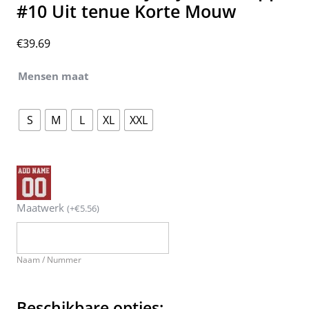
#10 Uit tenue Korte Mouw
€
39.69
Mensen maat
S
M
L
XL
XXL
Maatwerk
(
+
€
5.56
)
Naam / Nummer
Beschikbare opties: