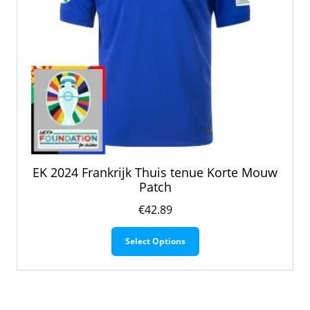
EK 2024 Frankrijk Thuis tenue Korte Mouw
Patch
€
42.89
Dit
Select Options
product
heeft
meerdere
variaties.
Deze