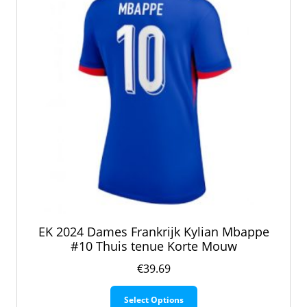
EK 2024 Dames Frankrijk Kylian Mbappe
#10 Thuis tenue Korte Mouw
€
39.69
Dit
Select Options
product