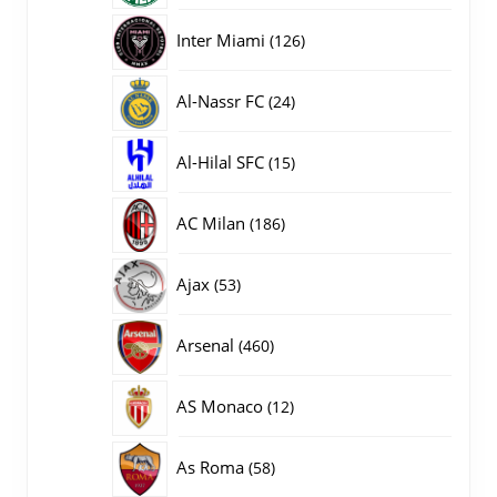
producten
126
Inter Miami
126
producten
24
Al-Nassr FC
24
producten
15
Al-Hilal SFC
15
producten
186
AC Milan
186
producten
53
Ajax
53
producten
460
Arsenal
460
producten
12
AS Monaco
12
producten
58
As Roma
58