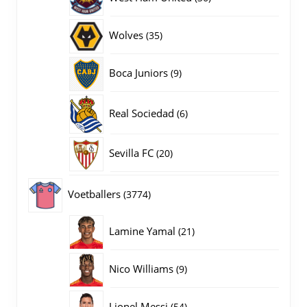
producten
35
Wolves
35
producten
9
Boca Juniors
9
producten
6
Real Sociedad
6
producten
20
Sevilla FC
20
producten
3774
Voetballers
3774
producten
21
Lamine Yamal
21
producten
9
Nico Williams
9
producten
54
Lionel Messi
54