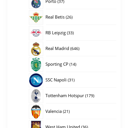
37
Porto
37
producten
26
Real Betis
26
producten
33
RB Leipzig
33
producten
646
Real Madrid
646
producten
14
Sporting CP
14
producten
31
SSC Napoli
31
producten
179
Tottenham Hotspur
179
producten
21
Valencia
21
producten
36
West Ham United
36