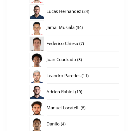
producten
24
Lucas Hernandez
24
producten
34
Jamal Musiala
34
producten
7
Federico Chiesa
7
producten
3
Juan Cuadrado
3
producten
11
Leandro Paredes
11
producten
19
Adrien Rabiot
19
producten
8
Manuel Locatelli
8
producten
4
Danilo
4