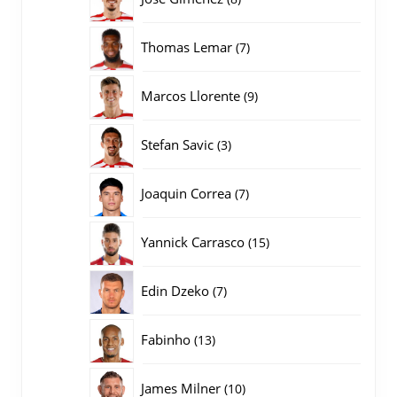
producten
7
Thomas Lemar
7
producten
9
Marcos Llorente
9
producten
3
Stefan Savic
3
producten
7
Joaquin Correa
7
producten
15
Yannick Carrasco
15
producten
7
Edin Dzeko
7
producten
13
Fabinho
13
producten
10
James Milner
10