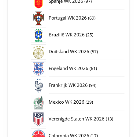
97
Spanje WK 2026
97
producten
69
Portugal WK 2026
69
producten
25
Brazilië WK 2026
25
producten
57
Duitsland WK 2026
57
producten
61
Engeland WK 2026
61
producten
94
Frankrijk WK 2026
94
producten
29
Mexico WK 2026
29
producten
13
Verenigde Staten WK 2026
13
producten
17
Colombia WK 2026
17