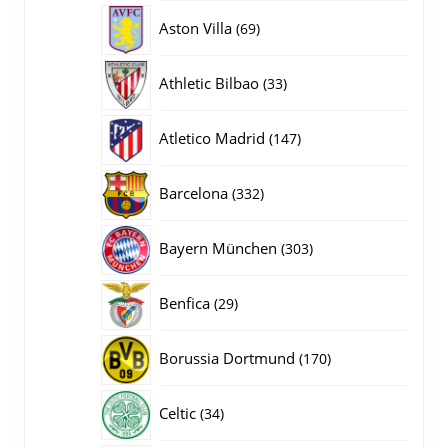
producten
69
Aston Villa
69
producten
33
Athletic Bilbao
33
producten
147
Atletico Madrid
147
producten
332
Barcelona
332
producten
303
Bayern München
303
producten
29
Benfica
29
producten
170
Borussia Dortmund
170
producten
34
Celtic
34