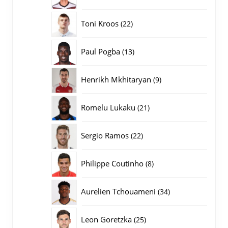
producten
22
Toni Kroos
22
producten
13
Paul Pogba
13
producten
9
Henrikh Mkhitaryan
9
producten
21
Romelu Lukaku
21
producten
22
Sergio Ramos
22
producten
8
Philippe Coutinho
8
producten
34
Aurelien Tchouameni
34
producten
25
Leon Goretzka
25