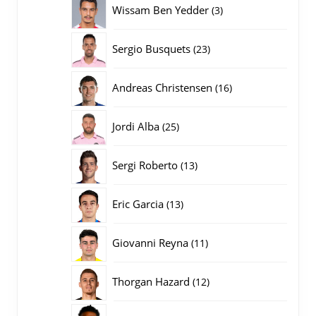
3
Wissam Ben Yedder
3
producten
23
Sergio Busquets
23
producten
16
Andreas Christensen
16
producten
25
Jordi Alba
25
producten
13
Sergi Roberto
13
producten
13
Eric Garcia
13
producten
11
Giovanni Reyna
11
producten
12
Thorgan Hazard
12
producten