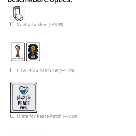
Voetbalsokken
(
+
€
6.65
)
FIFA 2026 Patch Set
(
+
€
4.55
)
Unite for Peace Patch
(
+
€
3.69
)