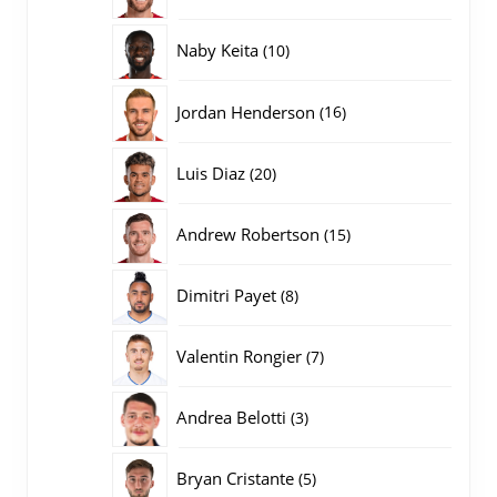
producten
10
Naby Keita
10
producten
16
Jordan Henderson
16
producten
20
Luis Diaz
20
producten
15
Andrew Robertson
15
producten
8
Dimitri Payet
8
producten
7
Valentin Rongier
7
producten
3
Andrea Belotti
3
producten
5
Bryan Cristante
5