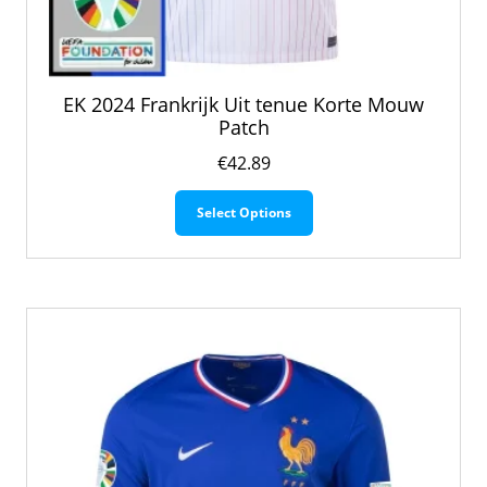
EK 2024 Frankrijk Uit tenue Korte Mouw
Patch
€
42.89
Dit
Select Options
product
heeft
meerdere
variaties.
Deze
optie
kan
gekozen
worden
op
de
productpagina