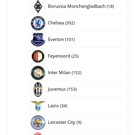
producten
18
Borussia Monchengladbach
18
producten
302
Chelsea
302
producten
101
Everton
101
producten
25
Feyenoord
25
producten
152
Inter Milan
152
producten
153
Juventus
153
producten
34
Lazio
34
producten
9
Leicester City
9
producten