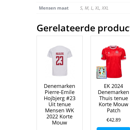
Mensen maat
S, M, L, XL, XXL
Gerelateerde produc
Denemarken
EK 2024
Pierre-Emile
Denemarken
Hojbjerg #23
Thuis tenue
Uit tenue
Korte Mouw
Mensen WK
Patch
2022 Korte
€
42.89
Mouw