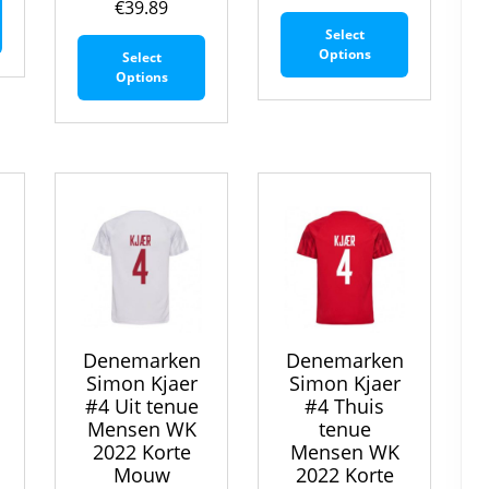
€
39.89
Dit
product
Select
Dit
product
heeft
Options
Select
product
heeft
meerdere
Options
heeft
meerdere
variaties.
meerdere
variaties.
Deze
variaties.
Deze
optie
Deze
optie
kan
optie
kan
gekozen
kan
gekozen
worden
gekozen
worden
op
worden
op
de
op
de
productpagina
de
productpa
productpagina
Denemarken
Denemarken
Simon Kjaer
Simon Kjaer
#4 Uit tenue
#4 Thuis
Mensen WK
tenue
2022 Korte
Mensen WK
Mouw
2022 Korte