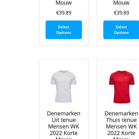
Mouw
Mouw
€
39.89
€
39.89
Dit
Select
Select
product
Options
Options
heeft
meerdere
variaties.
Deze
optie
kan
gekozen
worden
op
de
productpagina
Denemarken
Denemarken
Uit tenue
Thuis tenue
Mensen WK
Mensen WK
2022 Korte
2022 Korte