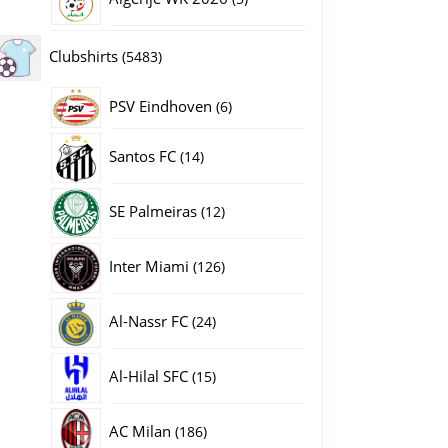
producten
5483
Clubshirts
5483
producten
PSV Eindhoven
6
6
WK 2022 Korte Mouw aantal
producten
14
Santos FC
14
producten
12
SE Palmeiras
12
producten
126
Inter Miami
126
producten
24
Al-Nassr FC
24
producten
15
Al-Hilal SFC
15
producten
186
AC Milan
186