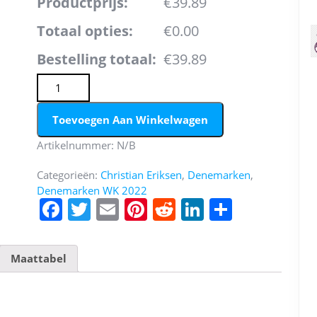
Productprijs:
€39.89
Totaal opties:
€0.00
Bestelling totaal:
€39.89
Denemarken Christian Eriksen #10 Thuis tenue Mensen 
Toevoegen Aan Winkelwagen
Artikelnummer:
N/B
Categorieën:
Christian Eriksen
,
Denemarken
,
Denemarken WK 2022
F
T
E
Pi
R
Li
D
a
w
m
nt
e
n
el
c
itt
ai
er
d
k
e
Maattabel
e
er
l
e
di
e
n
b
st
t
dI