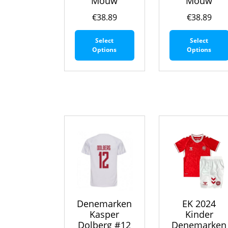
Mouw
Mouw
€
38.89
€
38.89
Dit
Select
Select
product
Options
Options
heeft
meerdere
variaties.
Deze
optie
kan
gekozen
worden
op
de
productpagina
Denemarken
EK 2024
Kasper
Kinder
Dolberg #12
Denemarken