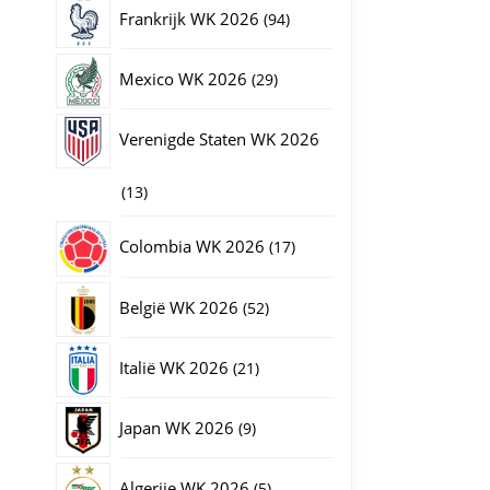
producten
94
Frankrijk WK 2026
94
producten
29
Mexico WK 2026
29
producten
Verenigde Staten WK 2026
13
13
producten
17
Colombia WK 2026
17
producten
52
België WK 2026
52
producten
21
Italië WK 2026
21
producten
9
Japan WK 2026
9
producten
5
Algerije WK 2026
5