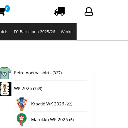
0
Winkelwagen
Login/registrere
hirts
FC Barcelona 2025/26
Winkel
327
Retro Voetbalshirts
327
producten
743
WK 2026
743
producten
22
Kroatië WK 2026
22
producten
6
Marokko WK 2026
6