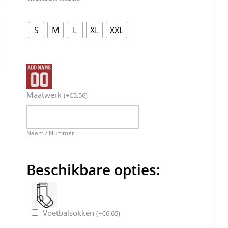
S
M
L
XL
XXL
Maatwerk
(
+
€
5.56
)
Naam / Nummer
Beschikbare opties:
Voetbalsokken
(
+
€
6.65
)