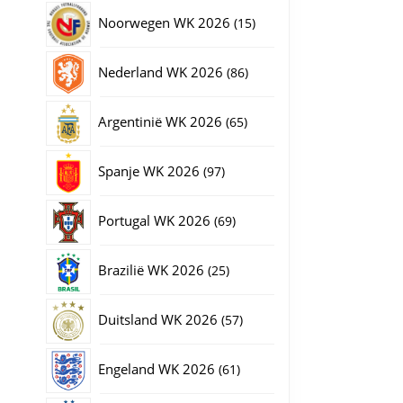
producten
15
Noorwegen WK 2026
15
producten
86
Nederland WK 2026
86
producten
65
Argentinië WK 2026
65
producten
97
Spanje WK 2026
97
producten
69
Portugal WK 2026
69
producten
25
Brazilië WK 2026
25
producten
57
Duitsland WK 2026
57
producten
61
Engeland WK 2026
61