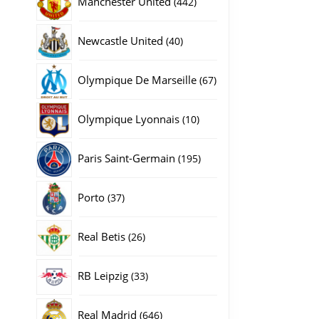
Manchester United
442
producten
40
Newcastle United
40
producten
67
Olympique De Marseille
67
producten
10
Olympique Lyonnais
10
producten
195
Paris Saint-Germain
195
producten
37
Porto
37
producten
26
Real Betis
26
gina
producten
33
RB Leipzig
33
producten
646
Real Madrid
646