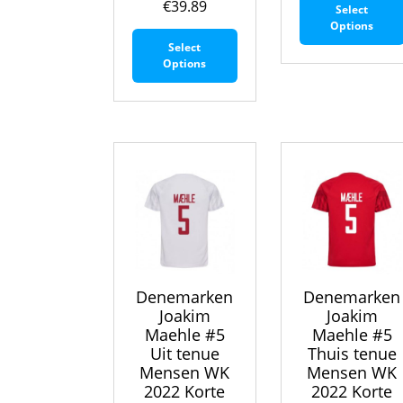
€
39.89
Select
Options
Dit
Select
product
Options
heeft
meerdere
variaties.
Deze
optie
kan
gekozen
worden
op
de
productpagina
Denemarken
Denemarken
Joakim
Joakim
Maehle #5
Maehle #5
Uit tenue
Thuis tenue
Mensen WK
Mensen WK
2022 Korte
2022 Korte