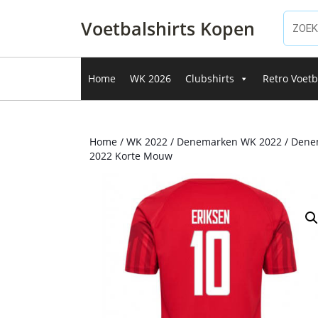
Ga
naar
Voetbalshirts Kopen
de
inhoud
Ga
Home
WK 2026
Clubshirts
Retro Voetb
naar
de
inhoud
Home
/
WK 2022
/
Denemarken WK 2022
/ Dene
2022 Korte Mouw