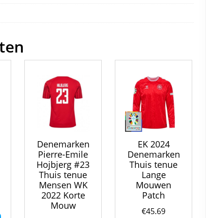
o
n
o
k
ten
Denemarken
EK 2024
Pierre-Emile
Denemarken
Hojbjerg #23
Thuis tenue
Thuis tenue
Lange
Mensen WK
Mouwen
2022 Korte
Patch
Mouw
€
45.69
Dit