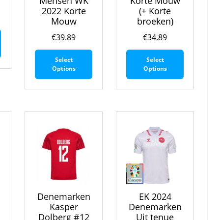
Mensen WK
Korte Mouw
2022 Korte
(+ Korte
Mouw
broeken)
Dit
€
39.89
€
34.89
product
Dit
Dit
heeft
Select
Select
product
product
meerdere
Options
Options
heeft
heeft
variaties.
meerdere
meerdere
Deze
variaties.
variaties.
optie
Deze
Deze
kan
optie
optie
gekozen
kan
kan
worden
gekozen
gekozen
op
worden
worden
de
op
op
productpagina
de
de
productpagina
productpa
Denemarken
EK 2024
Kasper
Denemarken
Dolberg #12
Uit tenue