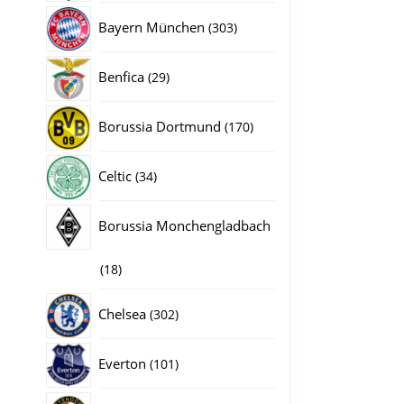
producten
303
Bayern München
303
producten
29
Benfica
29
producten
170
Borussia Dortmund
170
producten
34
Celtic
34
producten
Borussia Monchengladbach
gina
18
18
producten
302
Chelsea
302
producten
101
Everton
101
producten