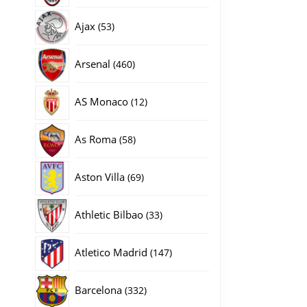
producten
53
Ajax
53
producten
460
Arsenal
460
producten
12
AS Monaco
12
producten
58
As Roma
58
producten
69
Aston Villa
69
producten
33
Athletic Bilbao
33
producten
147
Atletico Madrid
147
producten
332
Barcelona
332