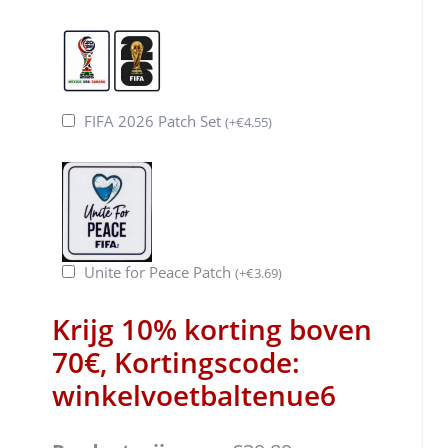
FIFA 2026 Patch Set
(
+
€
4.55
)
Unite for Peace Patch
(
+
€
3.69
)
Krijg 10% korting boven
70€, Kortingscode:
winkelvoetbaltenue6