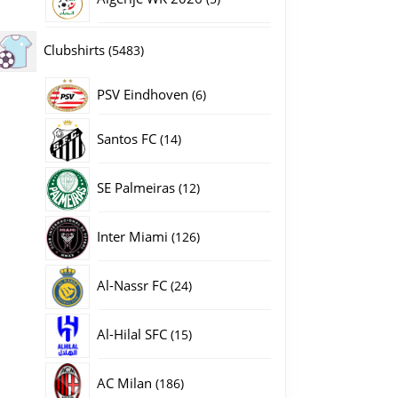
producten
5483
Clubshirts
5483
producten
PSV Eindhoven
6
6
producten
14
Santos FC
14
producten
12
SE Palmeiras
022-23 Korte Mouw aantal
12
producten
126
Inter Miami
126
producten
24
Al-Nassr FC
24
producten
15
Al-Hilal SFC
15
producten
186
AC Milan
186