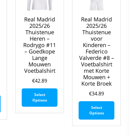
de
productpagina
productpagina
productpa
Real Madrid
Real Madrid
2025/26
2025/26
Thuistenue
Thuistenue
Heren –
voor
Rodrygo #11
Kinderen –
–
– Goedkope
Federico
Lange
Valverde #8 –
Mouwen
Voetbalshirt
Voetbalshirt
met Korte
Mouwen +
€
42.89
Korte Broek
Dit
€
34.89
Select
Dit
product
Options
Dit
product
heeft
Select
product
heeft
meerdere
Options
heeft
meerdere
variaties.
meerdere
variaties.
Deze
variaties.
Deze
optie
Deze
optie