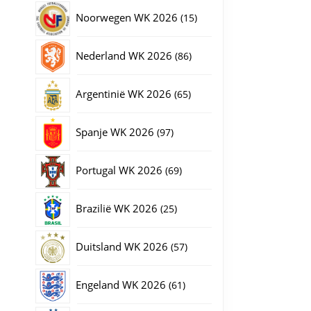
producten
15
Noorwegen WK 2026
15
producten
86
Nederland WK 2026
86
producten
65
Argentinië WK 2026
65
producten
97
Spanje WK 2026
97
producten
69
Portugal WK 2026
69
producten
25
Brazilië WK 2026
25
producten
57
Duitsland WK 2026
57
producten
61
Engeland WK 2026
61