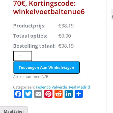
70€, Kortingscode:
winkelvoetbaltenue6
Productprijs:
€38.19
Totaal opties:
€0.00
Bestelling totaal:
€38.19
Dames Real Madrid Federico Valverde #15 Thuis tenue 2
Toevoegen Aan Winkelwagen
Artikelnummer:
N/B
Categorieën:
Federico Valverde
,
Real Madrid
F
T
E
Pi
R
Li
D
a
w
m
nt
e
n
el
c
itt
ai
er
d
k
e
Maattabel