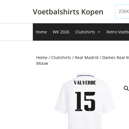
Ga
naar
Voetbalshirts Kopen
de
inhoud
Ga
Home
WK 2026
Clubshirts
Retro Voetb
naar
de
inhoud
Home
/
Clubshirts
/
Real Madrid
/ Dames Real M
Mouw