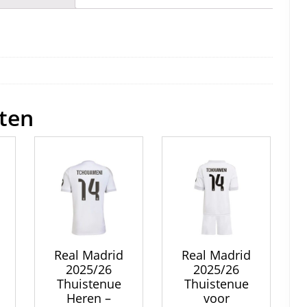
e
er
l
e
di
e
n
b
st
t
dI
o
n
o
k
ten
Real Madrid
Real Madrid
2025/26
2025/26
Thuistenue
Thuistenue
Heren –
voor