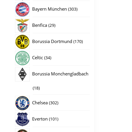
producten
303
Bayern München
303
producten
29
Benfica
29
producten
170
Borussia Dortmund
170
producten
34
Celtic
34
producten
Borussia Monchengladbach
18
18
producten
302
Chelsea
302
producten
101
Everton
101
producten