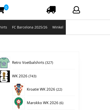
0
Winkelwagen
Login/registrere
hirts
FC Barcelona 2025/26
Winkel
327
Retro Voetbalshirts
327
producten
743
WK 2026
743
producten
22
Kroatië WK 2026
22
producten
6
Marokko WK 2026
6