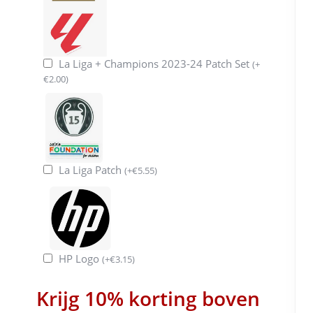
La Liga + Champions 2023-24 Patch Set
(
+
€
2.00
)
La Liga Patch
(
+
€
5.55
)
HP Logo
(
+
€
3.15
)
Krijg 10% korting boven