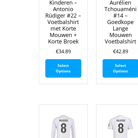
Kinderen –
Aurélien
Antonio
Tchouaméni
Rüdiger #22 –
#14 –
Voetbalshirt
Goedkope
met Korte
Lange
Mouwen +
Mouwen
Korte Broek
Voetbalshirt
€
34.89
€
42.89
Dit
Select
Select
product
Options
Options
heeft
meerdere
variaties.
Deze
optie
kan
gekozen
worden
op
de