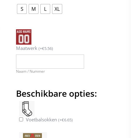
S
M
L
XL
Maatwerk
(
+
€
5.56
)
Naam / Nummer
Beschikbare opties:
Voetbalsokken
(
+
€
6.65
)