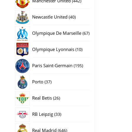
Manchester United
442
producten
40
Newcastle United
40
producten
67
Olympique De Marseille
67
gina
producten
10
Olympique Lyonnais
10
producten
195
Paris Saint-Germain
195
producten
37
Porto
37
producten
26
Real Betis
26
producten
33
RB Leipzig
33
producten
646
Real Madrid
646