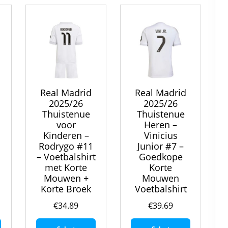
kan
optie
kan
gekozen
kan
gekozen
worden
gekozen
worden
op
worden
op
de
op
de
productpagina
de
productpagina
productpa
Real Madrid
Real Madrid
2025/26
2025/26
Thuistenue
Thuistenue
voor
Heren –
Kinderen –
Vinicius
Rodrygo #11
Junior #7 –
– Voetbalshirt
Goedkope
met Korte
Korte
Mouwen +
Mouwen
Korte Broek
Voetbalshirt
€
34.89
€
39.69
Dit
Dit
Dit