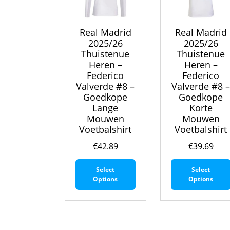
productpagina
Real Madrid
Real Madrid
2025/26
2025/26
Thuistenue
Thuistenue
Heren –
Heren –
Federico
Federico
Valverde #8 –
Valverde #8 
Goedkope
Goedkope
Lange
Korte
Mouwen
Mouwen
Voetbalshirt
Voetbalshirt
€
42.89
€
39.69
Dit
Select
Select
product
Options
Options
heeft
meerdere
variaties.
Deze
optie