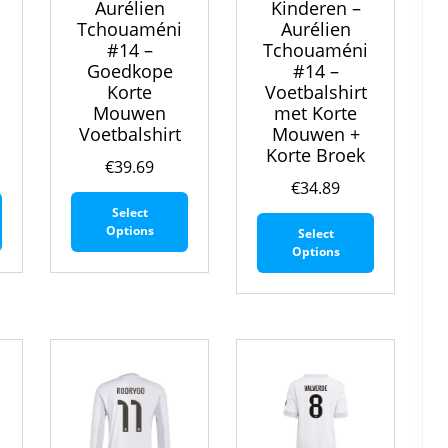
Aurélien
Kinderen –
Tchouaméni
Aurélien
#14 –
Tchouaméni
Goedkope
#14 –
Korte
Voetbalshirt
Mouwen
met Korte
Voetbalshirt
Mouwen +
Korte Broek
€
39.69
€
34.89
Dit
Dit
Select
Dit
product
product
Options
Select
product
heeft
heeft
Options
heeft
meerdere
meerdere
meerdere
variaties.
variaties.
variaties.
Deze
Deze
Deze
optie
optie
optie
kan
kan
kan
gekozen
gekozen
gekozen
worden
worden
worden
op
op
op
de
de