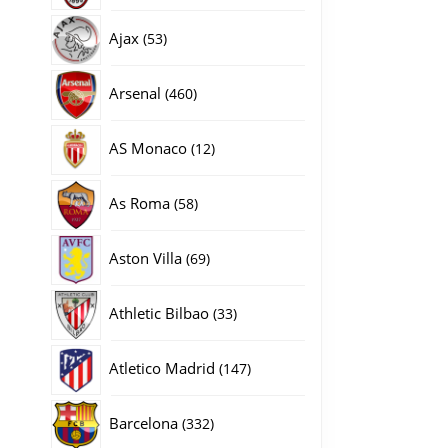
producten
53
Ajax
53
producten
460
Arsenal
460
producten
12
AS Monaco
12
producten
58
As Roma
58
producten
69
Aston Villa
69
producten
33
Athletic Bilbao
33
producten
147
Atletico Madrid
147
producten
332
Barcelona
332