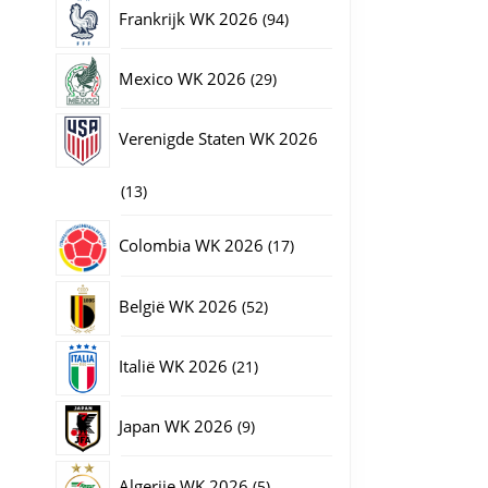
producten
94
Frankrijk WK 2026
94
producten
29
Mexico WK 2026
29
producten
Verenigde Staten WK 2026
13
13
producten
17
Colombia WK 2026
17
producten
52
België WK 2026
52
producten
21
Italië WK 2026
21
producten
9
Japan WK 2026
9
producten
5
Algerije WK 2026
5