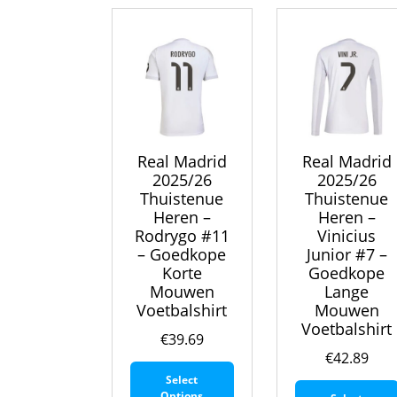
kan
gekozen
worden
op
de
productpagina
Real Madrid
Real Madrid
2025/26
2025/26
Thuistenue
Thuistenue
Heren –
Heren –
Rodrygo #11
Vinicius
– Goedkope
Junior #7 –
Korte
Goedkope
Mouwen
Lange
Voetbalshirt
Mouwen
Voetbalshirt
€
39.69
€
42.89
Dit
Select
product
Options