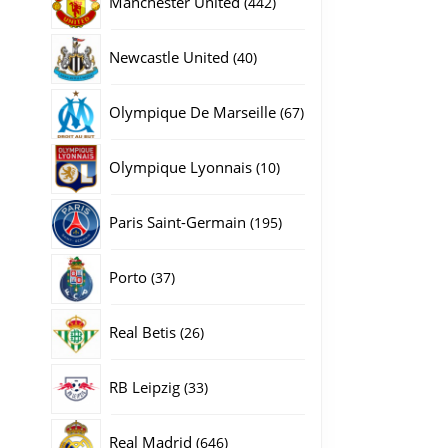
Manchester United
442
producten
40
Newcastle United
40
producten
67
Olympique De Marseille
67
producten
gina
10
Olympique Lyonnais
10
producten
195
Paris Saint-Germain
195
producten
37
Porto
37
producten
26
Real Betis
26
producten
33
RB Leipzig
33
producten
646
Real Madrid
646