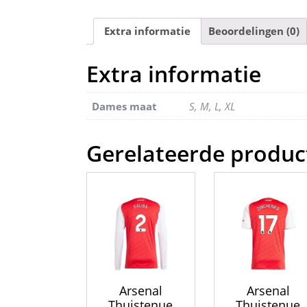
Extra informatie
Beoordelingen (0)
Extra informatie
Dames maat
S, M, L, XL
Gerelateerde produc
Arsenal
Arsenal
Thuistenue
Thuistenue