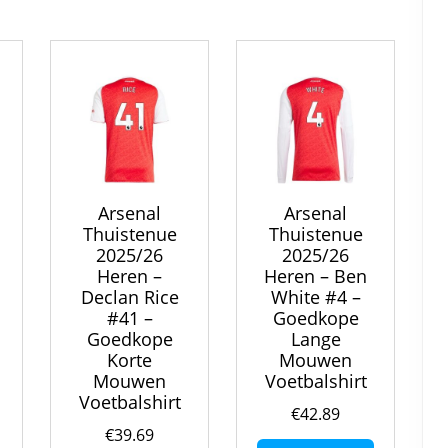
variaties.
variaties.
Deze
Deze
Deze
optie
optie
optie
kan
kan
kan
gekozen
gekozen
gekozen
worden
worden
worden
op
op
op
de
de
de
productpa
productpagina
productpagina
Arsenal
Arsenal
Thuistenue
Thuistenue
2025/26
2025/26
Heren –
Heren – Ben
Declan Rice
White #4 –
#41 –
Goedkope
Goedkope
Lange
Korte
Mouwen
Mouwen
Voetbalshirt
Voetbalshirt
€
42.89
€
39.69
Dit