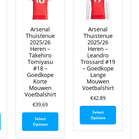
op
de
de
de
productpagina
productpa
productpagina
Arsenal
Arsenal
Thuistenue
Thuistenue
2025/26
2025/26
Heren –
Heren –
Takehiro
Leandro
Tomiyasu
Trossard #19
#18 –
– Goedkope
Goedkope
Lange
Korte
Mouwen
Mouwen
Voetbalshirt
Voetbalshirt
€
42.89
€
39.69
Dit
Select
Dit
Dit
product
Options
Select
product
product
heeft
Options
heeft
heeft
meerdere
meerdere
meerdere
variaties.