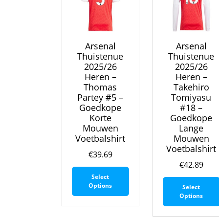
de
productpagina
Arsenal
Arsenal
Thuistenue
Thuistenue
2025/26
2025/26
Heren –
Heren –
Thomas
Takehiro
Partey #5 –
Tomiyasu
Goedkope
#18 –
Korte
Goedkope
Mouwen
Lange
Voetbalshirt
Mouwen
Voetbalshirt
€
39.69
€
42.89
Dit
Select
product
Options
Select
heeft
Options
meerdere
variaties.