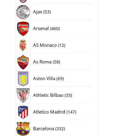
producten
53
Ajax
53
producten
460
Arsenal
460
producten
12
AS Monaco
12
producten
58
As Roma
58
producten
69
Aston Villa
69
producten
33
Athletic Bilbao
33
producten
147
Atletico Madrid
147
producten
332
Barcelona
332