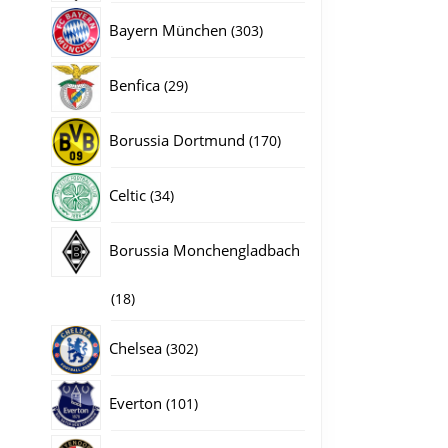
producten
303
Bayern München
303
producten
29
Benfica
29
producten
170
Borussia Dortmund
170
producten
34
Celtic
34
producten
Borussia Monchengladbach
18
18
producten
302
Chelsea
302
producten
101
Everton
101
producten