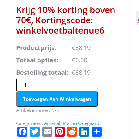
Krijg 10% korting boven
70€, Kortingscode:
winkelvoetbaltenue6
Productprijs:
€38.19
Totaal opties:
€0.00
Bestelling totaal:
€38.19
Dames Arsenal Martin Odegaard #8 Thuis tenue 2022-23
Toevoegen Aan Winkelwagen
Artikelnummer:
N/B
Categorieën:
Arsenal
,
Martin Odegaard
F
T
E
Pi
R
Li
D