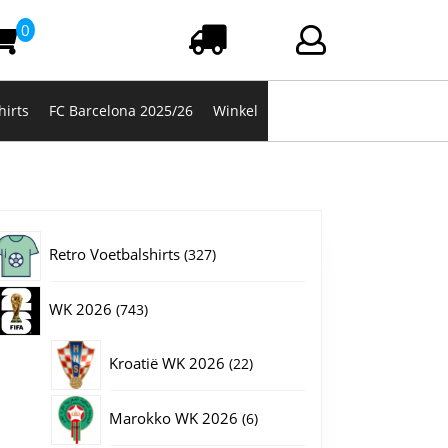
0
Winkelwagen
Login/registrere
hirts
FC Barcelona 2025/26
Winkel
327
Retro Voetbalshirts
327
producten
743
WK 2026
743
producten
22
Kroatië WK 2026
22
producten
6
Marokko WK 2026
6