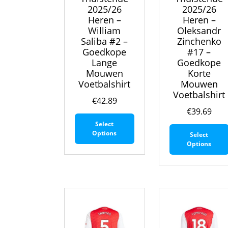
2025/26
2025/26
Heren –
Heren –
William
Oleksandr
Saliba #2 –
Zinchenko
Goedkope
#17 –
Lange
Goedkope
Mouwen
Korte
Voetbalshirt
Mouwen
Voetbalshirt
€
42.89
€
39.69
Dit
Select
product
Options
Select
heeft
Options
meerdere
variaties.
Deze
optie
kan
gekozen
worden
op