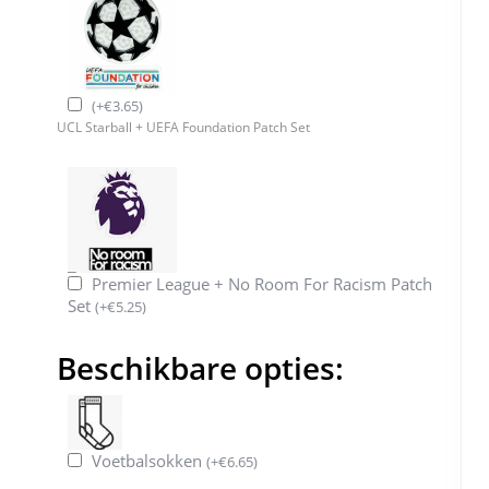
(
+
€
3.65
)
UCL Starball + UEFA Foundation Patch Set
Premier League + No Room For Racism Patch
Set
(
+
€
5.25
)
Beschikbare opties:
Voetbalsokken
(
+
€
6.65
)