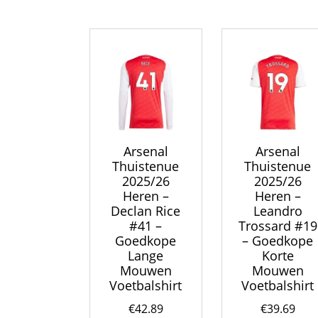
Deze
optie
kan
gekozen
worden
op
de
productpagina
Arsenal
Arsenal
Thuistenue
Thuistenue
2025/26
2025/26
Heren –
Heren –
Declan Rice
Leandro
#41 –
Trossard #19
Goedkope
– Goedkope
Lange
Korte
Mouwen
Mouwen
Voetbalshirt
Voetbalshirt
€
42.89
€
39.69