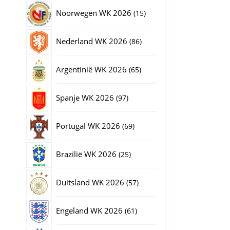
producten
15
Noorwegen WK 2026
15
producten
86
Nederland WK 2026
86
producten
65
Argentinië WK 2026
65
producten
97
Spanje WK 2026
97
producten
69
Portugal WK 2026
69
producten
25
Brazilië WK 2026
25
producten
57
Duitsland WK 2026
57
producten
61
Engeland WK 2026
61