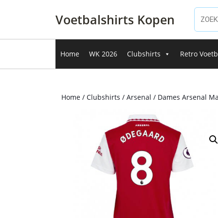
Ga
naar
Voetbalshirts Kopen
de
inhoud
Ga
Home
WK 2026
Clubshirts
Retro Voetb
naar
de
inhoud
Home
/
Clubshirts
/
Arsenal
/ Dames Arsenal Ma