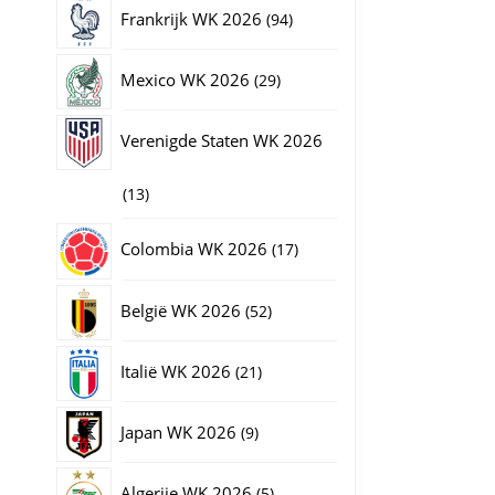
producten
94
Frankrijk WK 2026
94
producten
29
Mexico WK 2026
29
producten
Verenigde Staten WK 2026
13
13
producten
17
Colombia WK 2026
17
producten
52
België WK 2026
52
producten
21
Italië WK 2026
21
producten
9
Japan WK 2026
9
producten
5
Algerije WK 2026
5