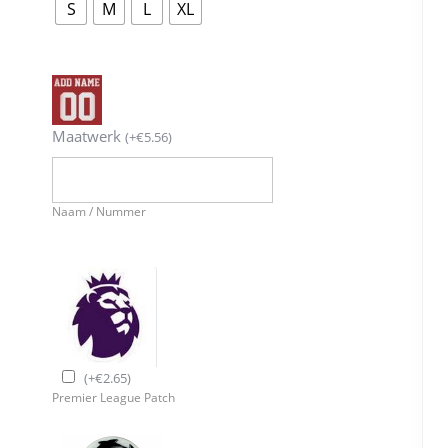
S
M
L
XL
Maatwerk
(
+
€
5.56
)
Naam / Nummer
(
+
€
2.65
)
Premier League Patch