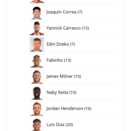
producten
7
Joaquin Correa
7
producten
15
Yannick Carrasco
15
producten
7
Edin Dzeko
7
producten
13
Fabinho
13
producten
10
James Milner
10
producten
10
Naby Keita
10
producten
16
Jordan Henderson
16
producten
20
Luis Diaz
20