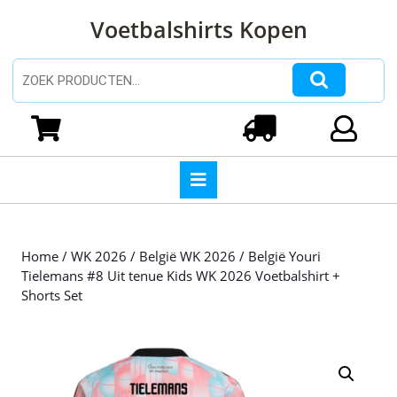
Ga
Voetbalshirts Kopen
naar
de
inhoud
Zoeken naar:
Ga
naar
Winkelwagen
Login
de
inhoud
Open
knop
Home
/
WK 2026
/
België WK 2026
/ België Youri
Tielemans #8 Uit tenue Kids WK 2026 Voetbalshirt +
Shorts Set