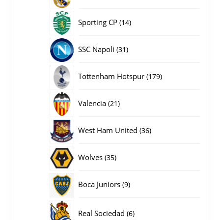
producten
14
Sporting CP
14
producten
31
SSC Napoli
31
producten
179
Tottenham Hotspur
179
producten
21
Valencia
21
producten
36
West Ham United
36
producten
35
Wolves
35
producten
9
Boca Juniors
9
producten
6
Real Sociedad
6