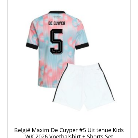
optie
kan
gekozen
worden
op
de
productpagina
België Maxim De Cuyper #5 Uit tenue Kids
WK 2026 Voetbalshirt + Shorts Set