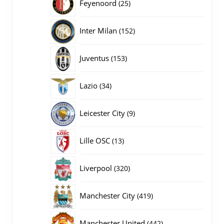
25
Feyenoord
25
producten
152
Inter Milan
152
producten
153
Juventus
153
producten
34
Lazio
34
producten
9
Leicester City
9
producten
13
Lille OSC
13
producten
320
Liverpool
320
producten
419
Manchester City
419
producten
442
Manchester United
442