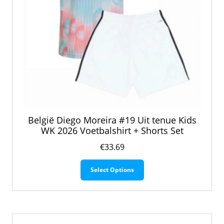
België Diego Moreira #19 Uit tenue Kids
WK 2026 Voetbalshirt + Shorts Set
€
33.69
Dit
Select Options
product
heeft
meerdere
variaties.
Deze