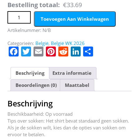
Bestelling totaal:
€33.69
België Youri Tielemans #8 Uit tenue Kids WK 2026
Toevoegen Aan Winkelwagen
Voetbalshirt + Shorts Set aantal
Artikelnummer:
N/B
Categorieën:
België
,
België WK 2026
F
T
E
Pi
R
Li
D
a
w
m
nt
e
n
el
c
itt
ai
er
d
k
e
Beschrijving
Extra informatie
e
er
l
e
di
e
n
Beoordelingen (0)
Maattabel
b
st
t
dI
o
n
Beschrijving
o
Beschikbaarheid: Op voorraad
k
Tips over sokken: Het shirt bevat standaard geen sokken.
Als je de sokken wilt, kies dan de opties van sokken om
ervoor te betalen.