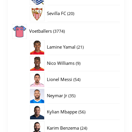
producten
20
Sevilla FC
20
producten
3774
Voetballers
3774
producten
21
Lamine Yamal
21
producten
9
Nico Williams
9
producten
54
Lionel Messi
54
producten
35
Neymar Jr
35
producten
56
Kylian Mbappe
56
producten
24
Karim Benzema
24