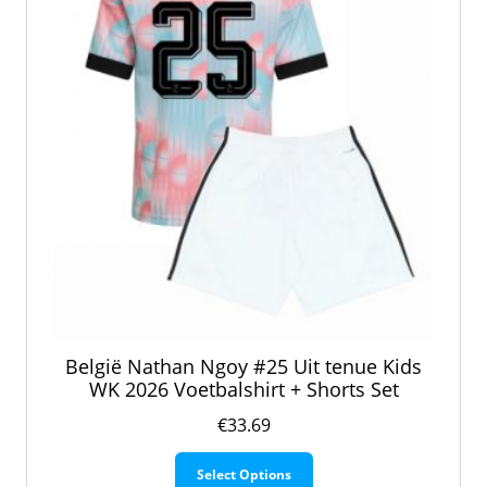
op
de
productpagina
België Nathan Ngoy #25 Uit tenue Kids
WK 2026 Voetbalshirt + Shorts Set
€
33.69
Dit
Select Options
product