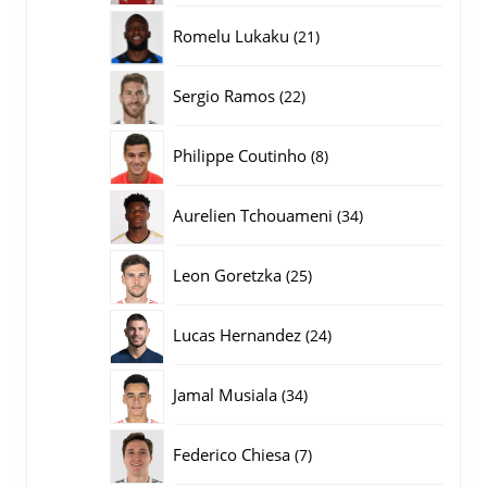
producten
21
Romelu Lukaku
21
producten
22
Sergio Ramos
22
producten
8
Philippe Coutinho
8
producten
34
Aurelien Tchouameni
34
producten
25
Leon Goretzka
25
producten
24
Lucas Hernandez
24
producten
34
Jamal Musiala
34
producten
7
Federico Chiesa
7