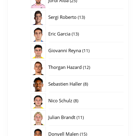
Jordi Alba
25
producten
13
Sergi Roberto
13
producten
13
Eric Garcia
13
producten
11
Giovanni Reyna
11
producten
12
Thorgan Hazard
12
producten
8
Sebastien Haller
8
producten
8
Nico Schulz
8
producten
11
Julian Brandt
11
producten
15
Donyell Malen
15