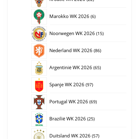
producten
6
Marokko WK 2026
6
producten
15
Noorwegen WK 2026
15
producten
86
Nederland WK 2026
86
producten
65
Argentinië WK 2026
65
producten
97
Spanje WK 2026
97
producten
69
Portugal WK 2026
69
producten
25
Brazilië WK 2026
25
producten
57
Duitsland WK 2026
57