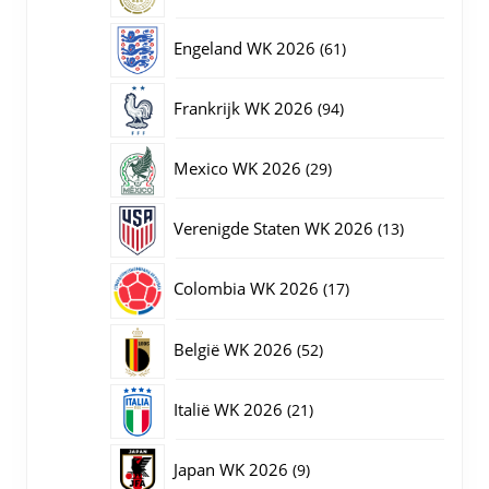
producten
61
Engeland WK 2026
61
producten
94
Frankrijk WK 2026
94
producten
29
Mexico WK 2026
29
producten
13
Verenigde Staten WK 2026
13
producten
17
Colombia WK 2026
17
producten
52
België WK 2026
52
producten
21
Italië WK 2026
21
producten
9
Japan WK 2026
9