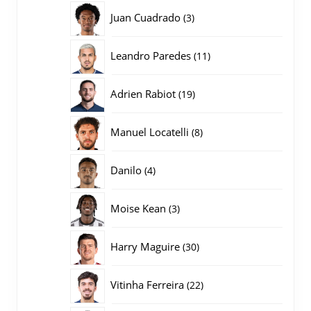
producten
3
Juan Cuadrado
3
producten
11
Leandro Paredes
11
producten
19
Adrien Rabiot
19
producten
8
Manuel Locatelli
8
producten
4
Danilo
4
producten
3
Moise Kean
3
producten
30
Harry Maguire
30
producten
22
Vitinha Ferreira
22