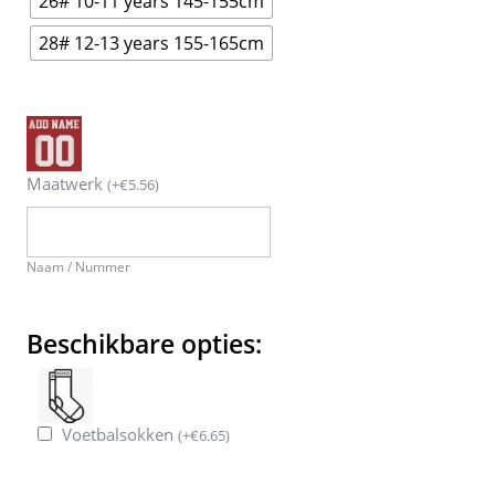
26# 10-11 years 145-155cm
28# 12-13 years 155-165cm
Maatwerk
(
+
€
5.56
)
Naam / Nummer
Beschikbare opties:
Voetbalsokken
(
+
€
6.65
)