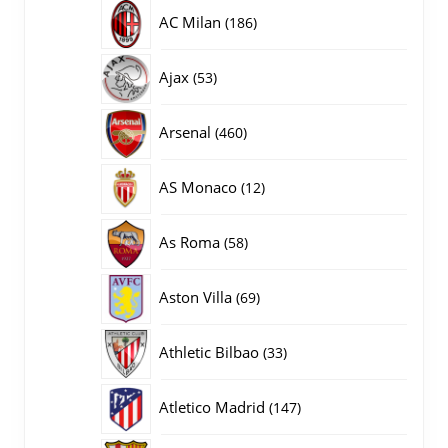
producten
186
AC Milan
186
producten
53
Ajax
53
producten
460
Arsenal
460
producten
12
AS Monaco
12
producten
58
As Roma
58
producten
69
Aston Villa
69
producten
33
Athletic Bilbao
33
producten
147
Atletico Madrid
147
producten