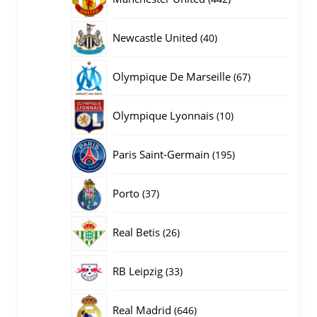
producten
40
Newcastle United
40
producten
67
Olympique De Marseille
67
producten
10
Olympique Lyonnais
10
producten
195
Paris Saint-Germain
195
producten
37
Porto
37
producten
26
Real Betis
26
producten
33
RB Leipzig
33
producten
646
Real Madrid
646