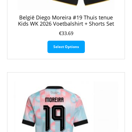
België Diego Moreira #19 Thuis tenue
Kids WK 2026 Voetbalshirt + Shorts Set
€
33.69
Dit
Select Options
product
heeft
meerdere
variaties.
Deze
optie
kan
gekozen
worden
op
de
productpagina