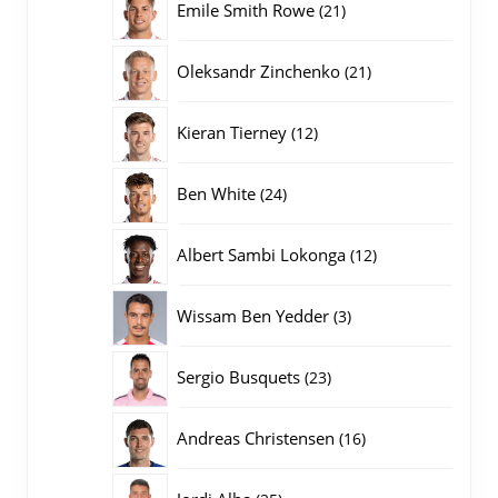
21
Emile Smith Rowe
21
producten
21
Oleksandr Zinchenko
21
producten
12
Kieran Tierney
12
producten
24
Ben White
24
producten
12
Albert Sambi Lokonga
12
producten
3
Wissam Ben Yedder
3
producten
23
Sergio Busquets
23
producten
16
Andreas Christensen
16
producten
25