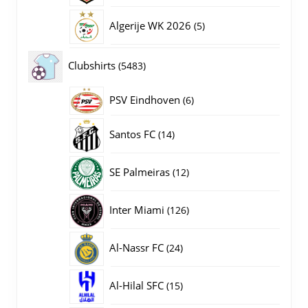
producten
5
Algerije WK 2026
5
producten
5483
Clubshirts
5483
producten
PSV Eindhoven
6
6
producten
14
Santos FC
14
producten
12
SE Palmeiras
12
producten
126
Inter Miami
126
producten
24
Al-Nassr FC
24
producten
15
Al-Hilal SFC
15