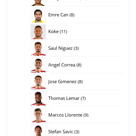
producten
8
Emre Can
8
producten
11
Koke
11
producten
3
Saul Niguez
3
producten
8
Angel Correa
8
producten
8
Jose Gimenez
8
producten
7
Thomas Lemar
7
producten
9
Marcos Llorente
9
producten
3
Stefan Savic
3