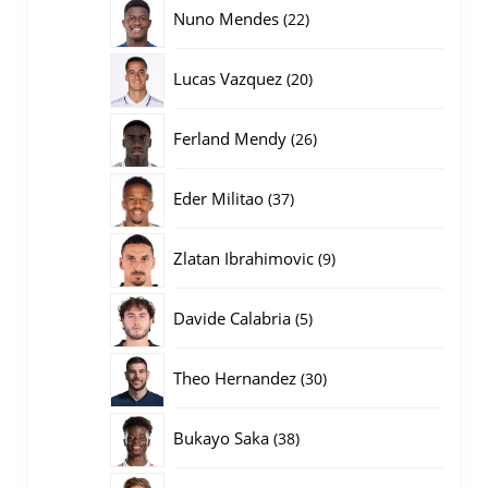
producten
22
Nuno Mendes
22
producten
20
Lucas Vazquez
20
producten
26
Ferland Mendy
26
producten
37
Eder Militao
37
producten
9
Zlatan Ibrahimovic
9
producten
5
Davide Calabria
5
producten
30
Theo Hernandez
30
producten
38
Bukayo Saka
38
producten