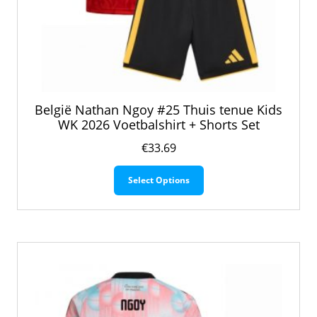
België Nathan Ngoy #25 Thuis tenue Kids
WK 2026 Voetbalshirt + Shorts Set
€
33.69
Dit
Select Options
product
heeft
meerdere
variaties.
Deze
optie
kan
gekozen
worden