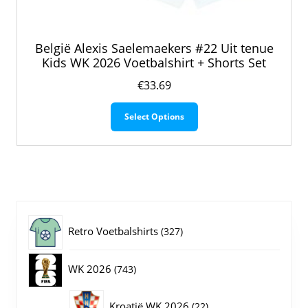
België Alexis Saelemaekers #22 Uit tenue
Kids WK 2026 Voetbalshirt + Shorts Set
€
33.69
Dit
Select Options
product
heeft
meerdere
variaties.
Deze
optie
kan
gekozen
327
Retro Voetbalshirts
327
worden
op
producten
743
WK 2026
743
de
productpagina
producten
22
Kroatië WK 2026
22