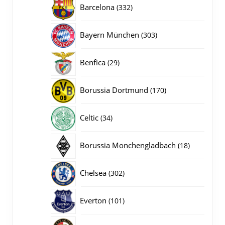
332
Barcelona
332
producten
303
Bayern München
303
producten
29
Benfica
29
producten
170
Borussia Dortmund
170
producten
34
Celtic
34
producten
18
Borussia Monchengladbach
18
producten
302
Chelsea
302
producten
101
Everton
101
producten