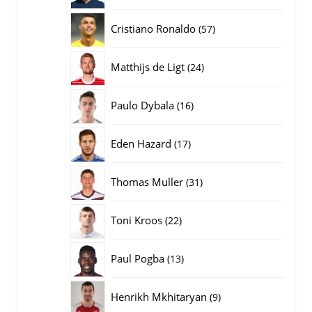
producten
57
Cristiano Ronaldo
57
producten
24
Matthijs de Ligt
24
producten
16
Paulo Dybala
16
producten
17
Eden Hazard
17
producten
31
Thomas Muller
31
producten
22
Toni Kroos
22
producten
13
Paul Pogba
13
producten
9
Henrikh Mkhitaryan
9