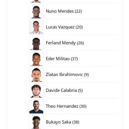
producten
22
Nuno Mendes
22
producten
20
Lucas Vazquez
20
producten
26
Ferland Mendy
26
producten
37
Eder Militao
37
producten
9
Zlatan Ibrahimovic
9
producten
5
Davide Calabria
5
producten
30
Theo Hernandez
30
producten
38
Bukayo Saka
38