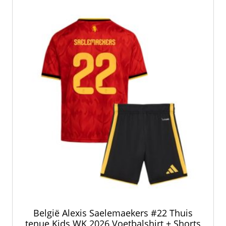
optie
kan
gekozen
worden
op
de
productpagina
België Alexis Saelemaekers #22 Thuis
tenue Kids WK 2026 Voetbalshirt + Shorts