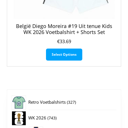
België Diego Moreira #19 Uit tenue Kids
WK 2026 Voetbalshirt + Shorts Set
€
33.69
Dit
Select Options
product
heeft
meerdere
variaties.
Deze
optie
kan
gekozen
327
Retro Voetbalshirts
327
worden
op
producten
743
WK 2026
743
de
productpagina