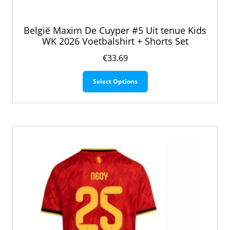
België Maxim De Cuyper #5 Uit tenue Kids
WK 2026 Voetbalshirt + Shorts Set
€
33.69
Dit
Select Options
product
heeft
meerdere
variaties.
Deze
optie
kan
gekozen
worden
op
de
productpagina