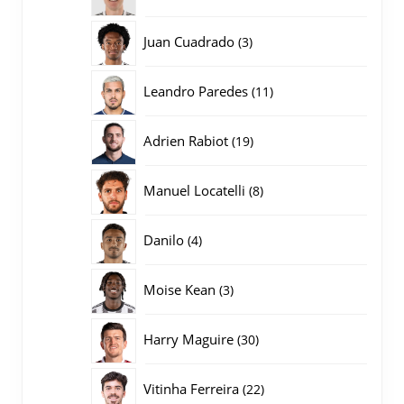
producten
3
Juan Cuadrado
3
producten
11
Leandro Paredes
11
producten
19
Adrien Rabiot
19
producten
8
Manuel Locatelli
8
producten
4
Danilo
4
producten
3
Moise Kean
3
producten
30
Harry Maguire
30
producten
22
Vitinha Ferreira
22