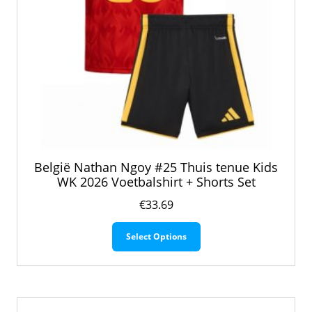
België Nathan Ngoy #25 Thuis tenue Kids
WK 2026 Voetbalshirt + Shorts Set
€
33.69
Dit
Select Options
product
heeft
meerdere
variaties.
Deze