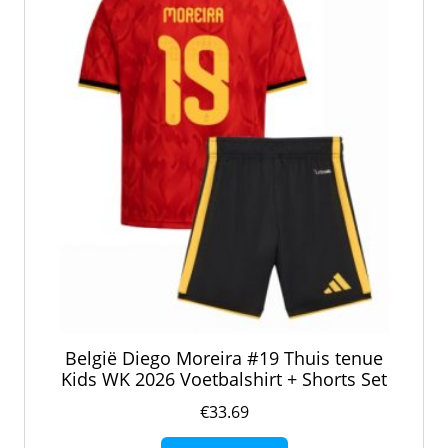
worden
op
de
productpagina
België Diego Moreira #19 Thuis tenue
Kids WK 2026 Voetbalshirt + Shorts Set
€
33.69
Dit