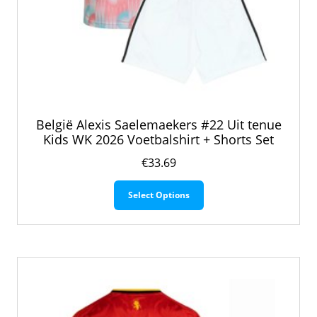
België Alexis Saelemaekers #22 Uit tenue
Kids WK 2026 Voetbalshirt + Shorts Set
€
33.69
Dit
Select Options
product
heeft
meerdere
variaties.
Deze
optie
kan
gekozen