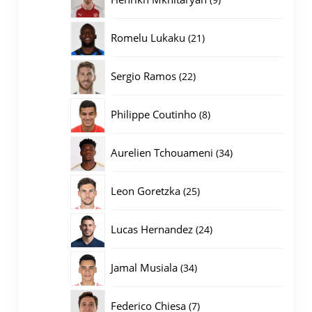
producten
21
Romelu Lukaku
21
producten
22
Sergio Ramos
22
producten
8
Philippe Coutinho
8
producten
34
Aurelien Tchouameni
34
producten
25
Leon Goretzka
25
producten
24
Lucas Hernandez
24
producten
34
Jamal Musiala
34
producten
7
Federico Chiesa
7