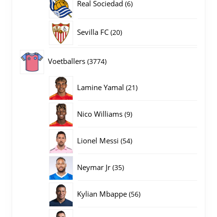
6
Real Sociedad
6
producten
20
Sevilla FC
20
producten
3774
Voetballers
3774
producten
21
Lamine Yamal
21
producten
9
Nico Williams
9
producten
54
Lionel Messi
54
producten
35
Neymar Jr
35
producten
56
Kylian Mbappe
56
producten