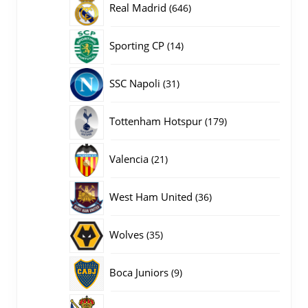
646
Real Madrid
646
producten
14
Sporting CP
14
producten
31
SSC Napoli
31
producten
179
Tottenham Hotspur
179
producten
21
Valencia
21
producten
36
West Ham United
36
producten
35
Wolves
35
producten
9
Boca Juniors
9
producten