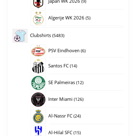
9
Japan WK 2026
9
producten
5
Algerije WK 2026
5
producten
5483
Clubshirts
5483
producten
PSV Eindhoven
6
6
producten
14
Santos FC
14
producten
12
SE Palmeiras
12
producten
126
Inter Miami
126
producten
24
Al-Nassr FC
24
producten
15
Al-Hilal SFC
15