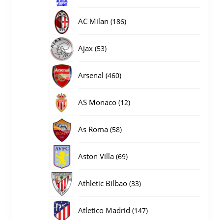
producten
186
AC Milan
186
producten
53
Ajax
53
producten
460
Arsenal
460
producten
12
AS Monaco
12
producten
58
As Roma
58
producten
69
Aston Villa
69
producten
33
Athletic Bilbao
33
producten
147
Atletico Madrid
147