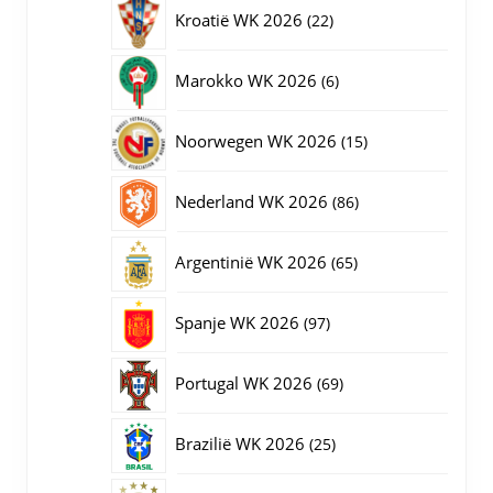
producten
22
Kroatië WK 2026
22
producten
6
Marokko WK 2026
6
producten
15
Noorwegen WK 2026
15
producten
86
Nederland WK 2026
86
producten
65
Argentinië WK 2026
65
producten
97
Spanje WK 2026
97
producten
69
Portugal WK 2026
69
producten
25
Brazilië WK 2026
25
producten