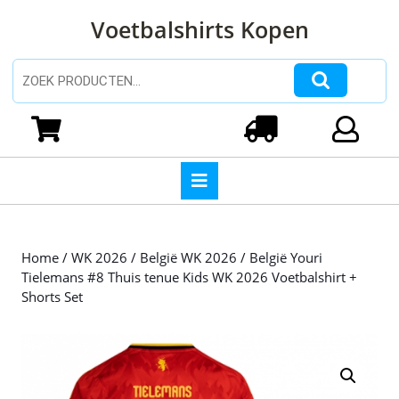
Ga
Voetbalshirts Kopen
naar
de
inhoud
Zoeken naar:
Ga
naar
Winkelwagen
Login
de
inhoud
Open
knop
Home
/
WK 2026
/
België WK 2026
/ België Youri
Tielemans #8 Thuis tenue Kids WK 2026 Voetbalshirt +
Shorts Set