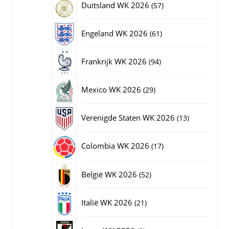
57
Duitsland WK 2026
57
producten
61
Engeland WK 2026
61
producten
94
Frankrijk WK 2026
94
producten
29
Mexico WK 2026
29
producten
13
Verenigde Staten WK 2026
13
producten
17
Colombia WK 2026
17
producten
52
België WK 2026
52
producten
21
Italië WK 2026
21
producten