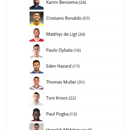
24
Karim Benzema
24
producten
57
Cristiano Ronaldo
57
producten
24
Matthijs de Ligt
24
producten
16
Paulo Dybala
16
producten
17
Eden Hazard
17
producten
31
Thomas Muller
31
producten
22
Toni Kroos
22
producten
13
Paul Pogba
13
producten
9
Henrikh Mkhitaryan
9