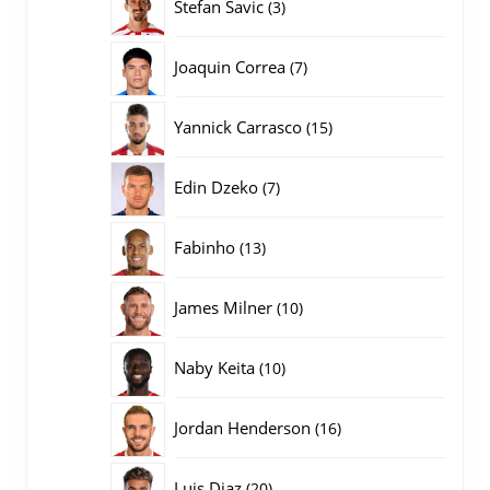
3
Stefan Savic
3
producten
7
Joaquin Correa
7
producten
15
Yannick Carrasco
15
producten
7
Edin Dzeko
7
producten
13
Fabinho
13
producten
10
James Milner
10
producten
10
Naby Keita
10
producten
16
Jordan Henderson
16
producten
20
Luis Diaz
20