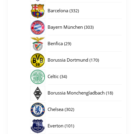
producten
332
Barcelona
332
producten
303
Bayern München
303
producten
29
Benfica
29
producten
170
Borussia Dortmund
170
producten
34
Celtic
34
producten
18
Borussia Monchengladbach
18
producten
302
Chelsea
302
producten
101
Everton
101