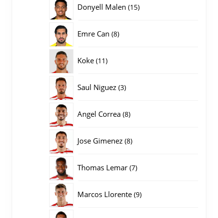
15
Donyell Malen
15
producten
8
Emre Can
8
producten
11
Koke
11
producten
3
Saul Niguez
3
producten
8
Angel Correa
8
producten
8
Jose Gimenez
8
producten
7
Thomas Lemar
7
producten
9
Marcos Llorente
9
producten