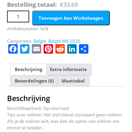
Bestelling totaal:
€33.69
België Youri Tielemans #8 Thuis tenue Kids WK 2026
Toevoegen Aan Winkelwagen
Voetbalshirt + Shorts Set aantal
Artikelnummer:
N/B
Categorieën:
België
,
België WK 2026
F
T
E
Pi
R
Li
D
a
w
m
nt
e
n
el
c
itt
ai
er
d
k
e
Beschrijving
Extra informatie
e
er
l
e
di
e
n
Beoordelingen (0)
Maattabel
b
st
t
dI
o
n
Beschrijving
o
Beschikbaarheid: Op voorraad
k
Tips over sokken: Het shirt bevat standaard geen sokken.
Als je de sokken wilt, kies dan de opties van sokken om
ervoor te betalen.