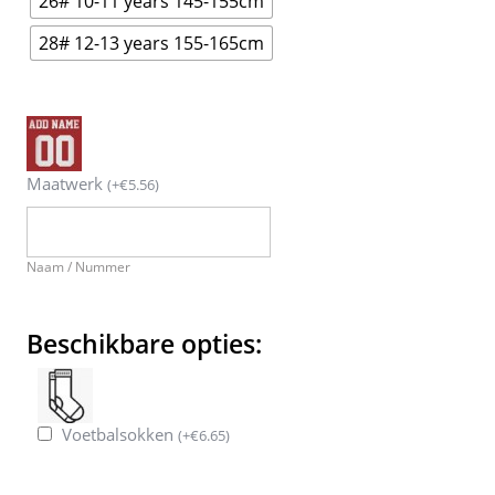
26# 10-11 years 145-155cm
28# 12-13 years 155-165cm
Maatwerk
(
+
€
5.56
)
Naam / Nummer
Beschikbare opties:
Voetbalsokken
(
+
€
6.65
)