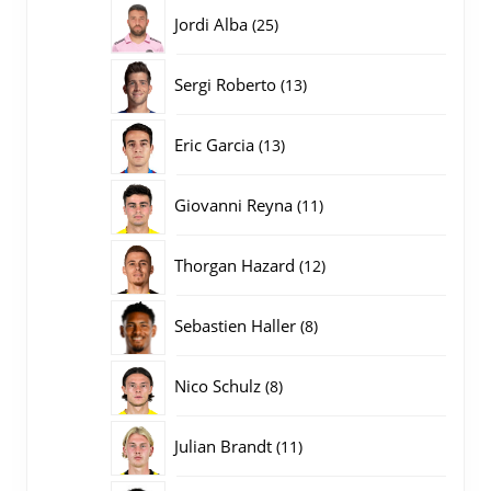
producten
25
Jordi Alba
25
producten
13
Sergi Roberto
13
producten
13
Eric Garcia
13
producten
11
Giovanni Reyna
11
producten
12
Thorgan Hazard
12
producten
8
Sebastien Haller
8
producten
8
Nico Schulz
8
producten
11
Julian Brandt
11
producten