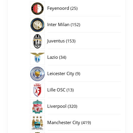
producten
25
Feyenoord
25
producten
152
Inter Milan
152
producten
153
Juventus
153
producten
34
Lazio
34
producten
9
Leicester City
9
producten
13
Lille OSC
13
producten
320
Liverpool
320
producten
419
Manchester City
419