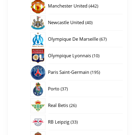
producten
442
Manchester United
442
producten
40
Newcastle United
40
producten
67
Olympique De Marseille
67
producten
10
Olympique Lyonnais
10
producten
195
Paris Saint-Germain
195
producten
37
Porto
37
producten
26
Real Betis
26
producten
33
RB Leipzig
33
producten