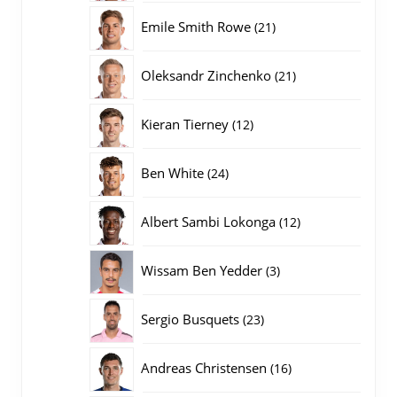
producten
21
Emile Smith Rowe
21
producten
21
Oleksandr Zinchenko
21
producten
12
Kieran Tierney
12
producten
24
Ben White
24
producten
12
Albert Sambi Lokonga
12
producten
3
Wissam Ben Yedder
3
producten
23
Sergio Busquets
23
producten
16
Andreas Christensen
16