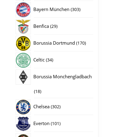
producten
303
Bayern München
303
producten
29
Benfica
29
producten
170
Borussia Dortmund
170
producten
34
Celtic
34
producten
Borussia Monchengladbach
18
18
producten
302
Chelsea
302
producten
101
Everton
101
producten