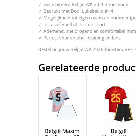
✓ Geïnspireerd België WK 2026 thuistenue
✓ Bedrukt met Dodi Lukebakio #14
✓ Mogelijkheid tot eigen naam en nummer (per
✓ Inclusief voetbalshirt en short
✓ Ademend, sneldrogend en comfortabel mate
✓ Perfect voor voetbal, training en fans
Bestel nu jouw België WK 2026 thuistenue en ste
Gerelateerde produc
België Maxim
België