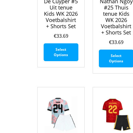
De Cuyper #5
Nathan Ngoy
Uit tenue
#25 Thuis
Kids WK 2026
tenue Kids
Voetbalshirt
WK 2026
+ Shorts Set
Voetbalshirt
+ Shorts Set
€
33.69
€
33.69
Dit
Select
product
Options
Select
heeft
Options
meerdere
variaties.
Deze
optie
kan
gekozen
worden
op
de
productpagina