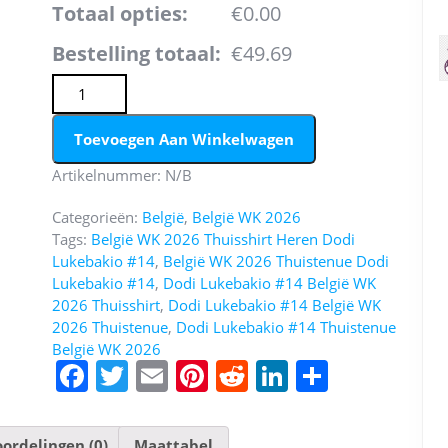
Totaal opties:
€0.00
Bestelling totaal:
€49.69
België WK 2026 Thuistenue Heren – Dodi Lukebakio #14 V
Toevoegen Aan Winkelwagen
Artikelnummer:
N/B
Categorieën:
België
,
België WK 2026
Tags:
België WK 2026 Thuisshirt Heren Dodi
Lukebakio #14
,
België WK 2026 Thuistenue Dodi
Lukebakio #14
,
Dodi Lukebakio #14 België WK
2026 Thuisshirt
,
Dodi Lukebakio #14 België WK
2026 Thuistenue
,
Dodi Lukebakio #14 Thuistenue
België WK 2026
F
T
E
Pi
R
Li
D
a
w
m
nt
e
n
el
c
itt
ai
er
d
k
e
ordelingen (0)
Maattabel