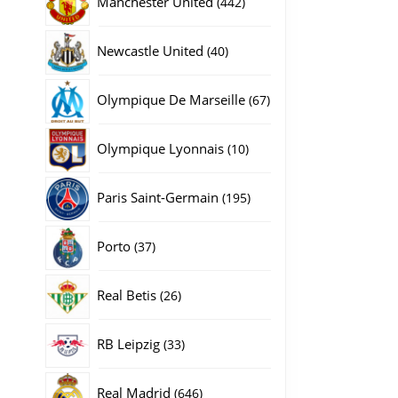
Manchester United
442
producten
40
Newcastle United
40
producten
67
Olympique De Marseille
67
producten
10
Olympique Lyonnais
10
producten
195
Paris Saint-Germain
195
producten
37
Porto
37
producten
26
Real Betis
26
producten
33
RB Leipzig
33
producten
646
Real Madrid
646