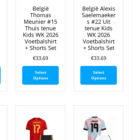
België
België Alexis
Thomas
Saelemaeker
Meunier #15
s #22 Uit
Thuis tenue
tenue Kids
Kids WK 2026
WK 2026
Voetbalshirt
Voetbalshirt
+ Shorts Set
+ Shorts Set
€
33.69
€
33.69
Dit
Dit
Dit
Select
Select
product
product
product
Options
Options
heeft
heeft
heeft
meerdere
meerdere
meerdere
variaties.
variaties.
variaties.
Deze
Deze
Deze
optie
optie
optie
kan
kan
kan
gekozen
gekozen
gekozen
worden
worden
worden
op
op
op