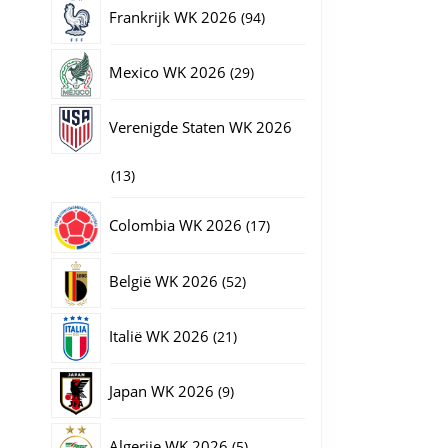
producten
94
Frankrijk WK 2026
94
producten
29
Mexico WK 2026
29
producten
Verenigde Staten WK 2026
13
13
producten
17
Colombia WK 2026
17
producten
52
België WK 2026
52
producten
21
Italië WK 2026
21
producten
9
Japan WK 2026
9
producten
5
Algerije WK 2026
5