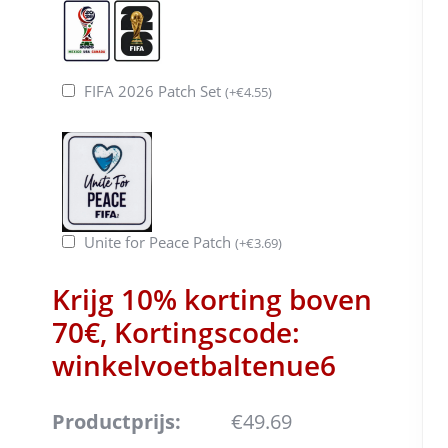
FIFA 2026 Patch Set
(
+
€
4.55
)
Unite for Peace Patch
(
+
€
3.69
)
Krijg 10% korting boven
70€, Kortingscode:
winkelvoetbaltenue6
Productprijs:
€49.69