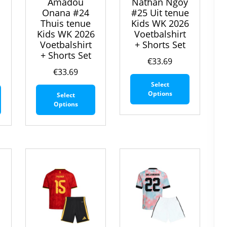
Amadou
Nathan Ngoy
Onana #24
#25 Uit tenue
Thuis tenue
Kids WK 2026
Kids WK 2026
Voetbalshirt
Voetbalshirt
+ Shorts Set
+ Shorts Set
€
33.69
€
33.69
Dit
Select
Dit
Dit
product
Options
Select
product
product
heeft
Options
heeft
heeft
meerdere
meerdere
meerdere
variaties.
variaties.
variaties.
Deze
Deze
Deze
optie
optie
optie
kan
kan
kan
gekozen
gekozen
gekozen
worden
worden
worden
op
op
op
de
de
de
productpa
productpagina
productpagina