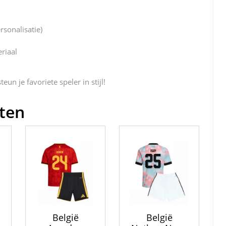
sonalisatie)
riaal
un je favoriete speler in stijl!
ten
België
België