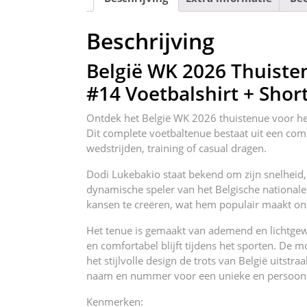
Beschrijving
België WK 2026 Thuiste
#14 Voetbalshirt + Shor
Ontdek het België WK 2026 thuistenue voor her
Dit complete voetbaltenue bestaat uit een comf
wedstrijden, training of casual dragen.
Dodi Lukebakio staat bekend om zijn snelheid,
dynamische speler van het Belgische nationale
kansen te creëren, wat hem populair maakt on
Het tenue is gemaakt van ademend en lichtgewic
en comfortabel blijft tijdens het sporten. De 
het stijlvolle design de trots van België uitstr
naam en nummer voor een unieke en persoonli
Kenmerken: