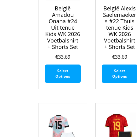
België
België Alexis
Amadou
Saelemaeker
Onana #24
s #22 Thuis
Uit tenue
tenue Kids
Kids WK 2026
WK 2026
Voetbalshirt
Voetbalshirt
+ Shorts Set
+ Shorts Set
€
33.69
€
33.69
Dit
Select
Select
product
Options
Options
heeft
meerdere
variaties.
Deze
optie
kan
gekozen
worden
op