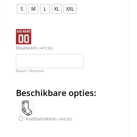
S
M
L
XL
XXL
Maatwerk
(
+
€
5.56
)
Naam / Nummer
Beschikbare opties:
Voetbalsokken
(
+
€
6.65
)