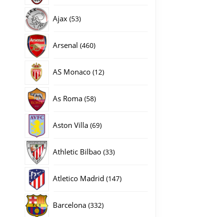
producten
53
Ajax
53
producten
460
Arsenal
460
producten
12
AS Monaco
12
producten
58
As Roma
58
producten
69
Aston Villa
69
producten
33
Athletic Bilbao
33
producten
147
Atletico Madrid
147
producten
332
Barcelona
332