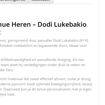
e
er
l
e
di
e
n
b
st
t
dI
o
n
nue Heren – Dodi Lukebakio
o
t
k
en, geïnspireerd door aanvaller Dodi Lukebakio (#14).
ortabel voetbalshirt en bijpassende short, ideaal voor
 dribbelvaardigheid en aanvallende dreiging. Als een
 team weet hij verdedigingen onder druk te zetten en
der fans.
ht materiaal dat zweet effectief afvoert, zodat je droog
moderne pasvorm biedt optimale bewegingsvrijheid, terwijl
aalt. Daarnaast kun je dit tenue personaliseren met je eigen
jke look.