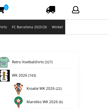
0
Winkelwagen
Login/registrere
hirts
FC Barcelona 2025/26
Winkel
327
Retro Voetbalshirts
327
producten
743
WK 2026
743
producten
22
Kroatië WK 2026
22
producten
6
Marokko WK 2026
6