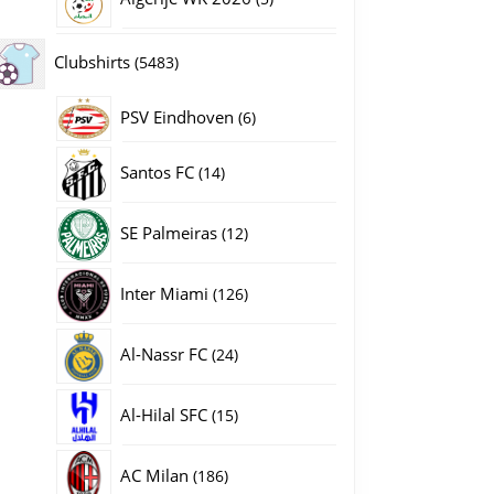
producten
5483
Clubshirts
5483
oetbalshirt + Short aantal
producten
PSV Eindhoven
6
6
producten
14
Santos FC
14
producten
12
SE Palmeiras
12
producten
126
Inter Miami
126
producten
24
Al-Nassr FC
24
producten
15
Al-Hilal SFC
15
producten
186
AC Milan
186