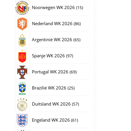
producten
15
Noorwegen WK 2026
15
producten
86
Nederland WK 2026
86
producten
65
Argentinië WK 2026
65
producten
97
Spanje WK 2026
97
producten
69
Portugal WK 2026
69
producten
25
Brazilië WK 2026
25
producten
57
Duitsland WK 2026
57
producten
61
Engeland WK 2026
61