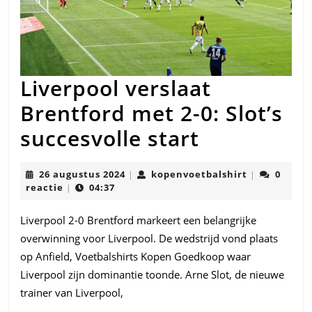
Liverpool verslaat
Brentford met 2-0: Slot’s
Liverpool
succesvolle start
verslaat
26
kopenvoetba
26 augustus 2024
kopenvoetbalshirt
0
|
|
Brentford
augustus
reactie
04:37
|
2024
met
Liverpool 2-0 Brentford markeert een belangrijke
2-
overwinning voor Liverpool. De wedstrijd vond plaats
0:
op Anfield, Voetbalshirts Kopen Goedkoop waar
Liverpool zijn dominantie toonde. Arne Slot, de nieuwe
Slot’s
trainer van Liverpool,