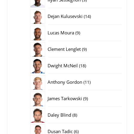
producten
14
Dejan Kulusevski
14
producten
9
Lucas Moura
9
producten
9
Clement Lenglet
9
producten
18
Dwight McNeil
18
producten
11
Anthony Gordon
11
producten
9
James Tarkowski
9
producten
8
Daley Blind
8
producten
6
Dusan Tadic
6