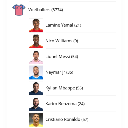
producten
3774
Voetballers
3774
producten
21
Lamine Yamal
21
producten
9
Nico Williams
9
producten
54
Lionel Messi
54
producten
35
Neymar Jr
35
producten
56
Kylian Mbappe
56
producten
24
Karim Benzema
24
producten
57
Cristiano Ronaldo
57