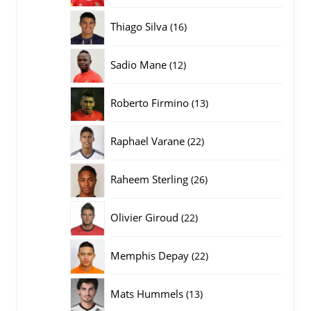
producten
16
Thiago Silva
16
producten
12
Sadio Mane
12
producten
13
Roberto Firmino
13
producten
22
Raphael Varane
22
producten
26
Raheem Sterling
26
producten
22
Olivier Giroud
22
producten
22
Memphis Depay
22
producten
13
Mats Hummels
13