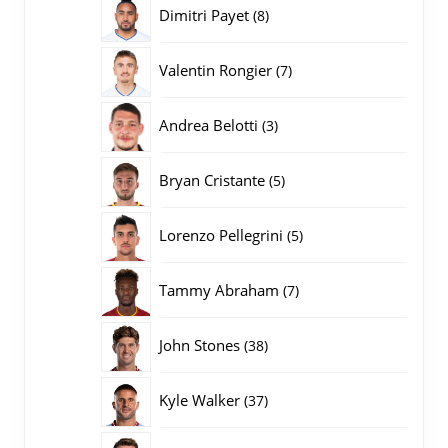
producten
8
Dimitri Payet
8
producten
7
Valentin Rongier
7
producten
3
Andrea Belotti
3
producten
5
Bryan Cristante
5
producten
5
Lorenzo Pellegrini
5
producten
7
Tammy Abraham
7
producten
38
John Stones
38
producten
37
Kyle Walker
37
producten