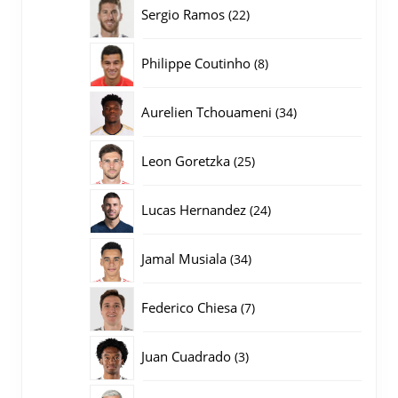
producten
22
Sergio Ramos
22
producten
8
Philippe Coutinho
8
producten
34
Aurelien Tchouameni
34
producten
25
Leon Goretzka
25
producten
24
Lucas Hernandez
24
producten
34
Jamal Musiala
34
producten
7
Federico Chiesa
7
producten
3
Juan Cuadrado
3
producten