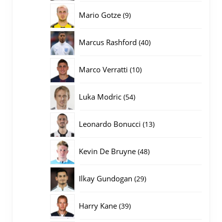
producten
9
Mario Gotze
9
producten
40
Marcus Rashford
40
producten
10
Marco Verratti
10
producten
54
Luka Modric
54
producten
13
Leonardo Bonucci
13
producten
48
Kevin De Bruyne
48
producten
29
Ilkay Gundogan
29
producten
39
Harry Kane
39