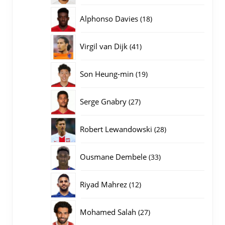
producten
18
Alphonso Davies
18
producten
41
Virgil van Dijk
41
producten
19
Son Heung-min
19
producten
27
Serge Gnabry
27
producten
28
Robert Lewandowski
28
producten
33
Ousmane Dembele
33
producten
12
Riyad Mahrez
12
producten
27
Mohamed Salah
27