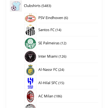
producten
5483
Clubshirts
5483
producten
PSV Eindhoven
6
6
producten
14
Santos FC
14
producten
12
SE Palmeiras
12
producten
126
Inter Miami
126
producten
24
Al-Nassr FC
24
producten
15
Al-Hilal SFC
15
producten
186
AC Milan
186
producten