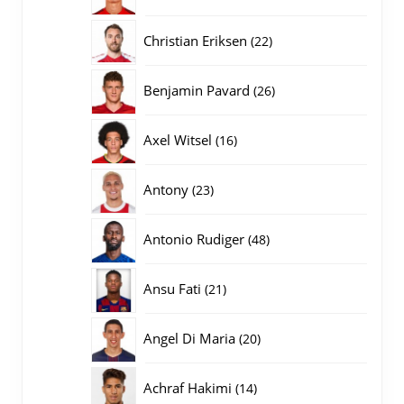
producten
22
Christian Eriksen
22
producten
26
Benjamin Pavard
26
producten
16
Axel Witsel
16
producten
23
Antony
23
producten
48
Antonio Rudiger
48
producten
21
Ansu Fati
21
producten
20
Angel Di Maria
20
producten
14
Achraf Hakimi
14