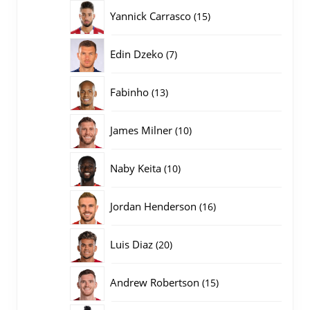
producten
15
Yannick Carrasco
15
producten
7
Edin Dzeko
7
producten
13
Fabinho
13
producten
10
James Milner
10
producten
10
Naby Keita
10
producten
16
Jordan Henderson
16
producten
20
Luis Diaz
20
producten
15
Andrew Robertson
15