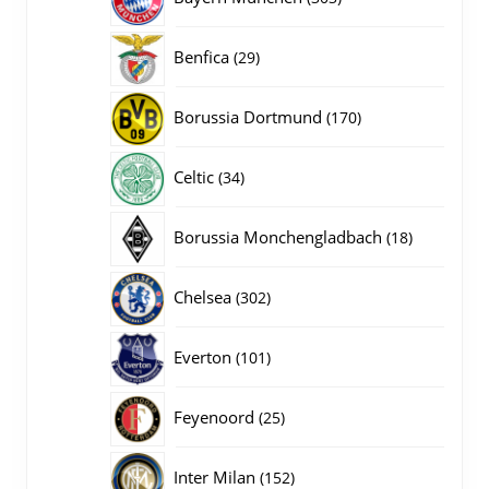
producten
29
Benfica
29
producten
170
Borussia Dortmund
170
producten
34
Celtic
34
producten
18
Borussia Monchengladbach
18
producten
302
Chelsea
302
producten
101
Everton
101
producten
25
Feyenoord
25
producten
152
Inter Milan
152