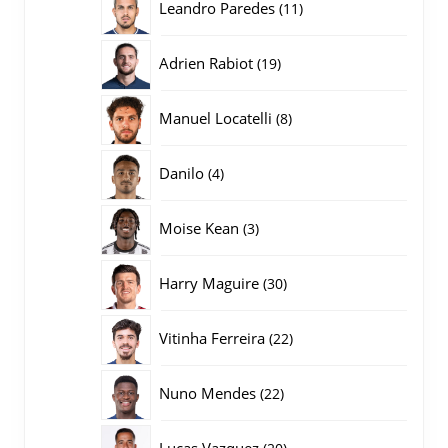
11
Leandro Paredes
11
producten
19
Adrien Rabiot
19
producten
8
Manuel Locatelli
8
producten
4
Danilo
4
producten
3
Moise Kean
3
producten
30
Harry Maguire
30
producten
22
Vitinha Ferreira
22
producten
22
Nuno Mendes
22
producten
20
Lucas Vazquez