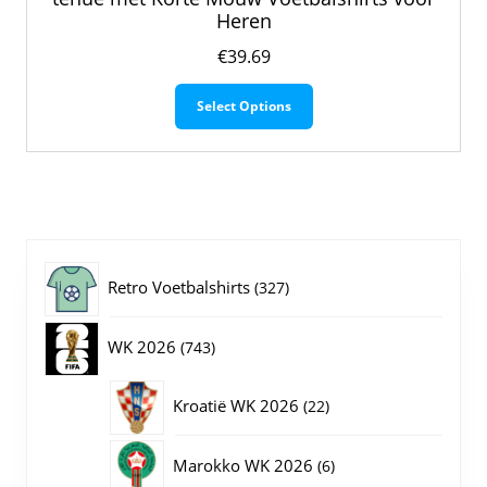
Heren
€
39.69
Dit
Select Options
product
heeft
meerdere
variaties.
Deze
optie
kan
gekozen
327
Retro Voetbalshirts
327
worden
op
producten
743
WK 2026
743
de
productpagina
producten
22
Kroatië WK 2026
22
producten
6
Marokko WK 2026
6