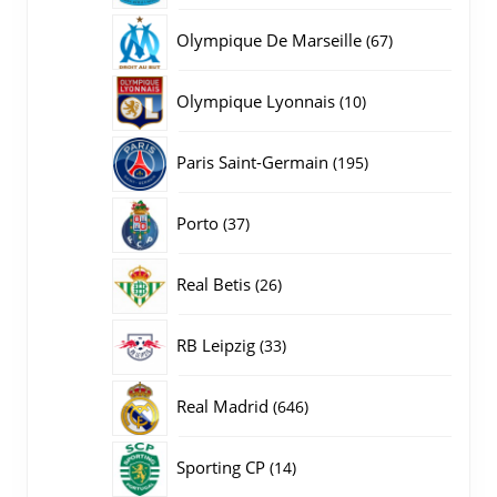
producten
67
Olympique De Marseille
67
producten
10
Olympique Lyonnais
10
producten
195
Paris Saint-Germain
195
producten
37
Porto
37
producten
26
Real Betis
26
producten
33
RB Leipzig
33
producten
646
Real Madrid
646
producten
14
Sporting CP
14