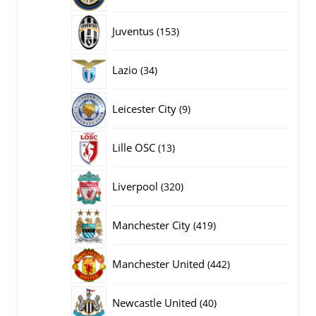
producten
153
Juventus
153
producten
34
Lazio
34
producten
9
Leicester City
9
producten
13
Lille OSC
13
producten
320
Liverpool
320
producten
419
Manchester City
419
producten
442
Manchester United
442
producten
40
Newcastle United
40