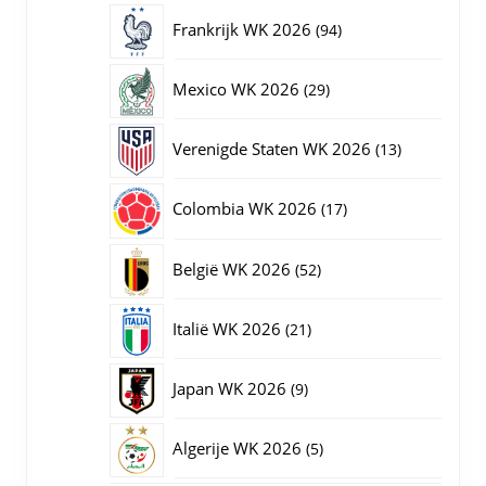
producten
94
Frankrijk WK 2026
94
producten
29
Mexico WK 2026
29
producten
13
Verenigde Staten WK 2026
13
producten
17
Colombia WK 2026
17
producten
52
België WK 2026
52
producten
21
Italië WK 2026
21
producten
9
Japan WK 2026
9
producten
5
Algerije WK 2026
5