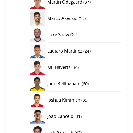
37
Martin Odegaard
37
producten
15
Marco Asensio
15
producten
21
Luke Shaw
21
producten
24
Lautaro Martinez
24
producten
34
Kai Havertz
34
producten
60
Jude Bellingham
60
producten
35
Joshua Kimmich
35
producten
31
Joao Cancelo
31
producten
42
Jack Grealish
42