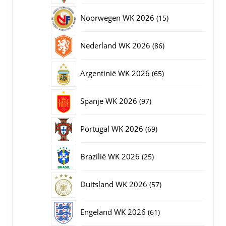
producten
15
Noorwegen WK 2026
15
producten
86
Nederland WK 2026
86
producten
65
Argentinië WK 2026
65
producten
97
Spanje WK 2026
97
producten
69
Portugal WK 2026
69
producten
25
Brazilië WK 2026
25
producten
57
Duitsland WK 2026
57
producten
61
Engeland WK 2026
61