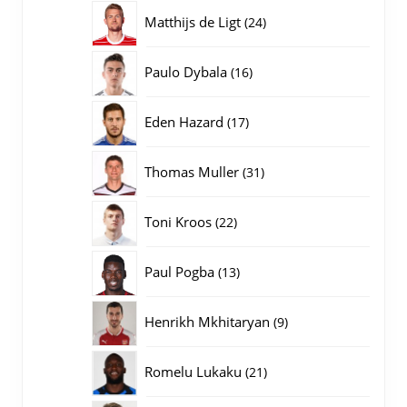
producten
24
Matthijs de Ligt
24
producten
16
Paulo Dybala
16
producten
17
Eden Hazard
17
producten
31
Thomas Muller
31
producten
22
Toni Kroos
22
producten
13
Paul Pogba
13
producten
9
Henrikh Mkhitaryan
9
producten
21
Romelu Lukaku
21