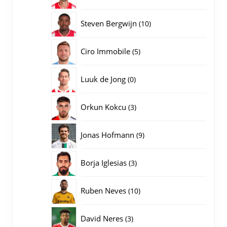
producten
10
Steven Bergwijn
10
producten
5
Ciro Immobile
5
producten
0
Luuk de Jong
0
producten
3
Orkun Kokcu
3
producten
9
Jonas Hofmann
9
producten
3
Borja Iglesias
3
producten
10
Ruben Neves
10
producten
3
David Neres
3