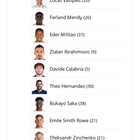
20
producten
26
Ferland Mendy
26
producten
37
Eder Militao
37
producten
9
Zlatan Ibrahimovic
9
producten
5
Davide Calabria
5
producten
30
Theo Hernandez
30
producten
38
Bukayo Saka
38
producten
21
Emile Smith Rowe
21
producten
21
Oleksandr Zinchenko
21