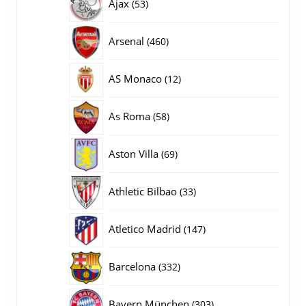
53
Ajax
53
producten
460
Arsenal
460
producten
12
AS Monaco
12
producten
58
As Roma
58
producten
69
Aston Villa
69
producten
33
Athletic Bilbao
33
producten
147
Atletico Madrid
147
producten
332
Barcelona
332
producten
303
Bayern München
303