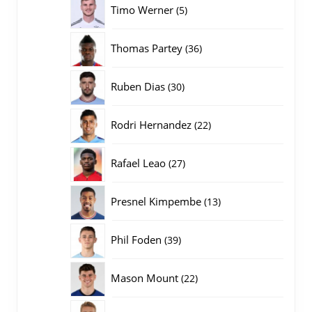
5
Timo Werner
5
producten
36
Thomas Partey
36
producten
30
Ruben Dias
30
producten
22
Rodri Hernandez
22
producten
27
Rafael Leao
27
producten
13
Presnel Kimpembe
13
producten
39
Phil Foden
39
producten
22
Mason Mount
22
producten