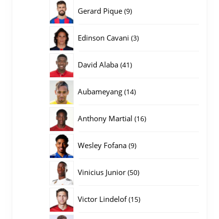
producten
9
Gerard Pique
9
producten
3
Edinson Cavani
3
producten
41
David Alaba
41
producten
14
Aubameyang
14
producten
16
Anthony Martial
16
producten
9
Wesley Fofana
9
producten
50
Vinicius Junior
50
producten
15
Victor Lindelof
15
producten