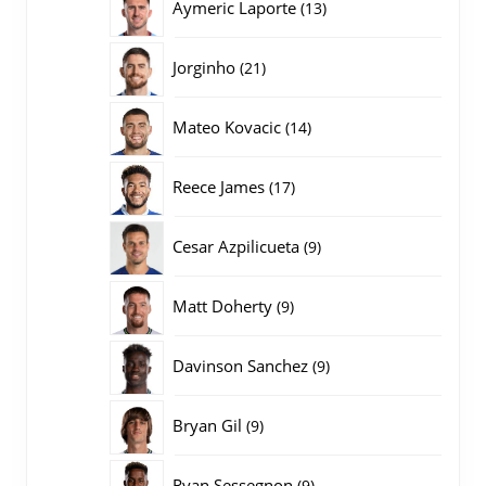
13
Aymeric Laporte
13
producten
21
Jorginho
21
producten
14
Mateo Kovacic
14
producten
17
Reece James
17
producten
9
Cesar Azpilicueta
9
producten
9
Matt Doherty
9
producten
9
Davinson Sanchez
9
producten
9
Bryan Gil
9
producten
9
Ryan Sessegnon
9