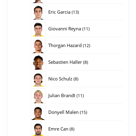
producten
13
Eric Garcia
13
producten
11
Giovanni Reyna
11
producten
12
Thorgan Hazard
12
producten
8
Sebastien Haller
8
producten
8
Nico Schulz
8
producten
11
Julian Brandt
11
producten
15
Donyell Malen
15
producten
8
Emre Can
8