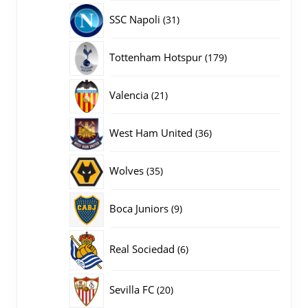
producten
31
SSC Napoli
31
producten
179
Tottenham Hotspur
179
producten
21
Valencia
21
producten
36
West Ham United
36
producten
35
Wolves
35
producten
9
Boca Juniors
9
producten
6
Real Sociedad
6
producten
20
Sevilla FC
20