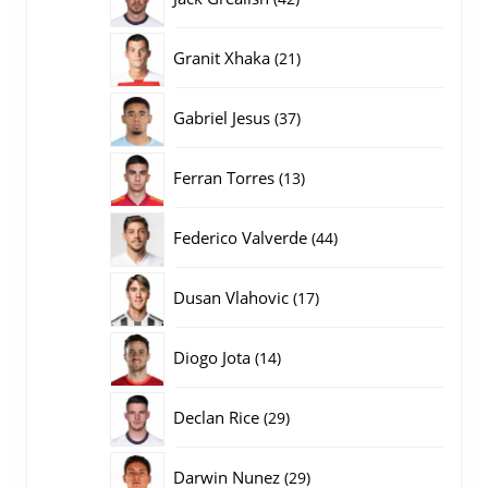
producten
21
Granit Xhaka
21
producten
37
Gabriel Jesus
37
producten
13
Ferran Torres
13
producten
44
Federico Valverde
44
producten
17
Dusan Vlahovic
17
producten
14
Diogo Jota
14
producten
29
Declan Rice
29
producten
29
Darwin Nunez
29