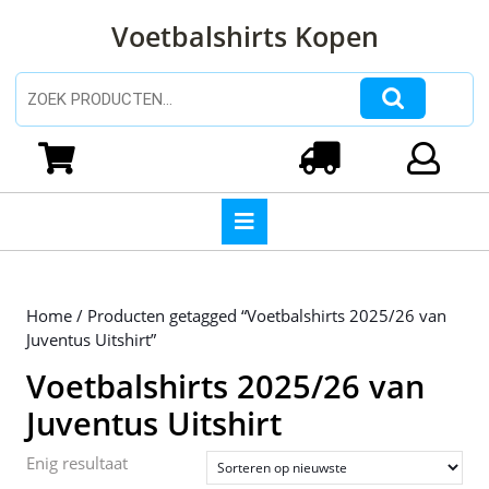
Ga
Voetbalshirts Kopen
naar
de
inhoud
Zoeken naar:
Ga
naar
Winkelwagen
Login
de
inhoud
Open
knop
Home
/ Producten getagged “Voetbalshirts 2025/26 van
Juventus Uitshirt”
Voetbalshirts 2025/26 van
Juventus Uitshirt
Enig resultaat