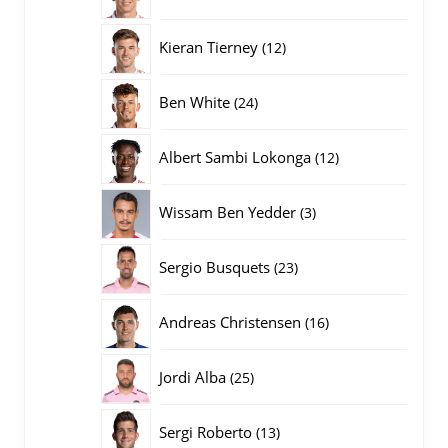
producten
12
Kieran Tierney
12
producten
24
Ben White
24
producten
12
Albert Sambi Lokonga
12
producten
3
Wissam Ben Yedder
3
producten
23
Sergio Busquets
23
producten
16
Andreas Christensen
16
producten
25
Jordi Alba
25
producten
13
Sergi Roberto
13