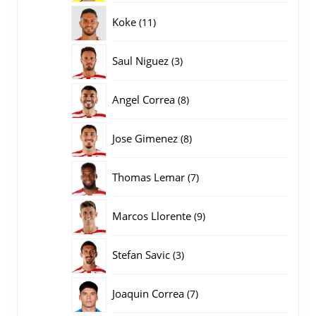
producten
11
Koke
11
producten
3
Saul Niguez
3
producten
8
Angel Correa
8
producten
8
Jose Gimenez
8
producten
7
Thomas Lemar
7
producten
9
Marcos Llorente
9
producten
3
Stefan Savic
3
producten
7
Joaquin Correa
7