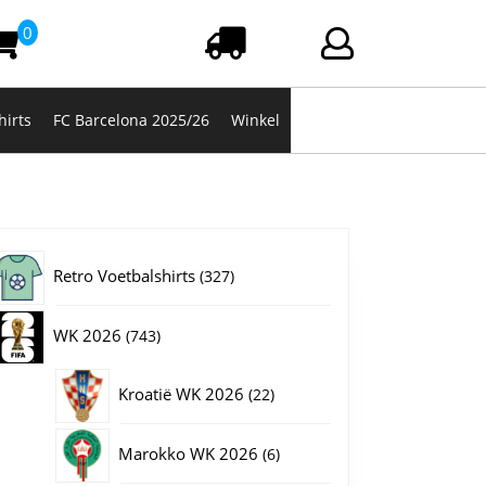
0
Winkelwagen
Login/registrere
hirts
FC Barcelona 2025/26
Winkel
327
Retro Voetbalshirts
327
producten
743
WK 2026
743
producten
22
Kroatië WK 2026
22
producten
6
Marokko WK 2026
6