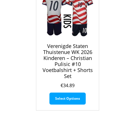
Verenigde Staten
Thuistenue WK 2026
Kinderen – Christian
Pulisic #10
Voetbalshirt + Shorts
Set
€
34.89
Dit
Select Options
product
heeft
meerdere
variaties.
Deze