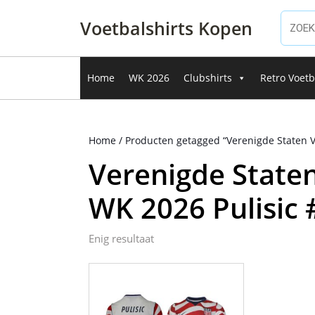
Ga
naar
Voetbalshirts Kopen
de
inhoud
Ga
Home
WK 2026
Clubshirts
Retro Voetb
naar
de
inhoud
Home
/ Producten getagged “Verenigde Staten V
Verenigde State
WK 2026 Pulisic 
Enig resultaat