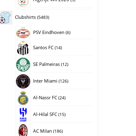
producten
5483
Clubshirts
5483
producten
PSV Eindhoven
6
6
producten
14
Santos FC
14
producten
12
SE Palmeiras
12
producten
126
Inter Miami
126
producten
24
Al-Nassr FC
24
producten
15
Al-Hilal SFC
15
producten
186
AC Milan
186