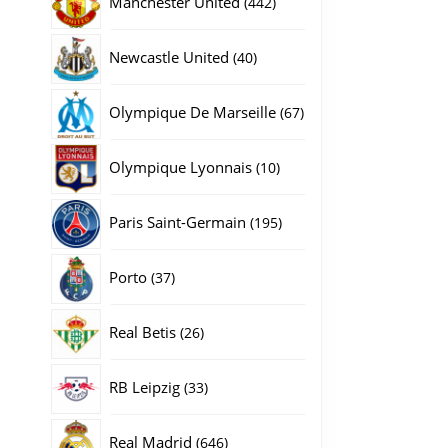
Manchester United
442
producten
40
Newcastle United
40
producten
67
Olympique De Marseille
67
producten
10
Olympique Lyonnais
10
producten
195
Paris Saint-Germain
195
producten
37
Porto
37
producten
26
Real Betis
26
producten
33
RB Leipzig
33
producten
646
Real Madrid
646