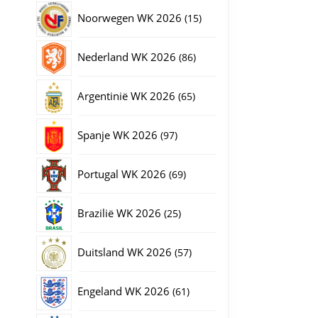
producten
15
Noorwegen WK 2026
15
producten
86
Nederland WK 2026
86
producten
65
Argentinië WK 2026
65
producten
97
Spanje WK 2026
97
producten
69
Portugal WK 2026
69
producten
25
Brazilië WK 2026
25
producten
57
Duitsland WK 2026
57
producten
61
Engeland WK 2026
61