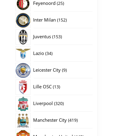
25
Feyenoord
25
producten
152
Inter Milan
152
producten
153
Juventus
153
producten
34
Lazio
34
producten
9
Leicester City
9
producten
13
Lille OSC
13
producten
320
Liverpool
320
producten
419
Manchester City
419
producten
442