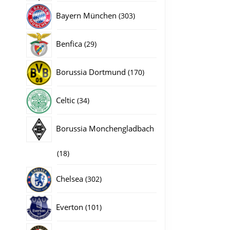
producten
303
Bayern München
303
producten
29
Benfica
29
producten
170
Borussia Dortmund
170
producten
34
Celtic
34
producten
Borussia Monchengladbach
18
18
producten
302
Chelsea
302
producten
101
Everton
101
producten