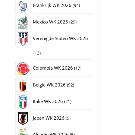
producten
94
Frankrijk WK 2026
94
producten
29
Mexico WK 2026
29
producten
Verenigde Staten WK 2026
13
13
producten
17
Colombia WK 2026
17
producten
52
België WK 2026
52
producten
21
Italië WK 2026
21
producten
9
Japan WK 2026
9
producten
5
Algerije WK 2026
5