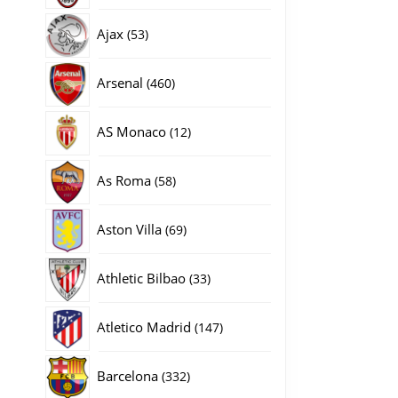
producten
53
Ajax
53
producten
460
Arsenal
460
producten
12
AS Monaco
12
producten
58
As Roma
58
producten
69
Aston Villa
69
producten
33
Athletic Bilbao
33
producten
147
Atletico Madrid
147
producten
332
Barcelona
332