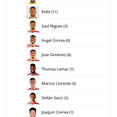
producten
11
Koke
11
producten
3
Saul Niguez
3
producten
8
Angel Correa
8
producten
8
Jose Gimenez
8
producten
7
Thomas Lemar
7
producten
9
Marcos Llorente
9
producten
3
Stefan Savic
3
producten
7
Joaquin Correa
7