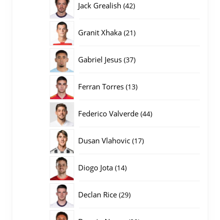
42
Jack Grealish
42
producten
21
Granit Xhaka
21
producten
37
Gabriel Jesus
37
producten
13
Ferran Torres
13
producten
44
Federico Valverde
44
producten
17
Dusan Vlahovic
17
producten
14
Diogo Jota
14
producten
29
Declan Rice
29
producten