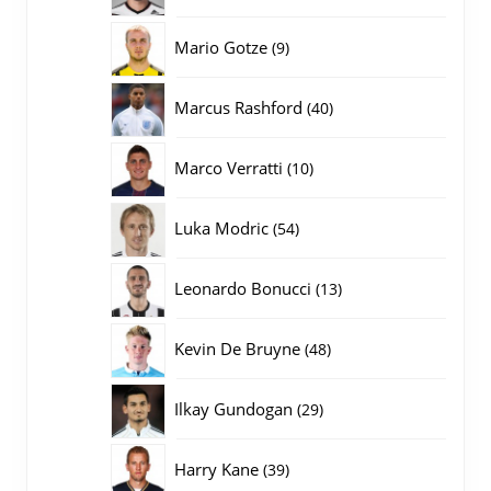
producten
9
Mario Gotze
9
producten
40
Marcus Rashford
40
producten
10
Marco Verratti
10
producten
54
Luka Modric
54
producten
13
Leonardo Bonucci
13
producten
48
Kevin De Bruyne
48
producten
29
Ilkay Gundogan
29
producten
39
Harry Kane
39