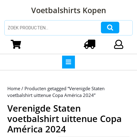
Ga
Voetbalshirts Kopen
naar
de
inhoud
Zoeken naar:
Ga
naar
Winkelwagen
Login
de
inhoud
Open
knop
Home
/ Producten getagged “Verenigde Staten
voetbalshirt uittenue Copa América 2024”
Verenigde Staten
voetbalshirt uittenue Copa
América 2024