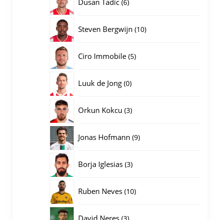
6
Dusan Tadic
6
producten
10
Steven Bergwijn
10
producten
5
Ciro Immobile
5
producten
0
Luuk de Jong
0
producten
3
Orkun Kokcu
3
producten
9
Jonas Hofmann
9
producten
3
Borja Iglesias
3
producten
10
Ruben Neves
10
producten
3
David Neres
3