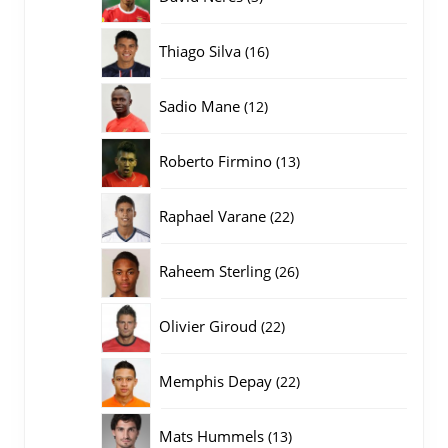
producten
16
Thiago Silva
16
producten
12
Sadio Mane
12
producten
13
Roberto Firmino
13
producten
22
Raphael Varane
22
producten
26
Raheem Sterling
26
producten
22
Olivier Giroud
22
producten
22
Memphis Depay
22
producten
13
Mats Hummels
13