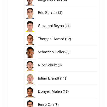
producten
13
Eric Garcia
13
producten
11
Giovanni Reyna
11
producten
12
Thorgan Hazard
12
producten
8
Sebastien Haller
8
producten
8
Nico Schulz
8
producten
11
Julian Brandt
11
producten
15
Donyell Malen
15
producten
8
Emre Can
8