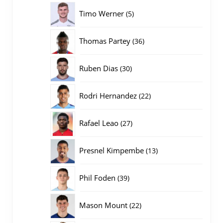
producten
5
Timo Werner
5
producten
36
Thomas Partey
36
producten
30
Ruben Dias
30
producten
22
Rodri Hernandez
22
producten
27
Rafael Leao
27
producten
13
Presnel Kimpembe
13
producten
39
Phil Foden
39
producten
22
Mason Mount
22