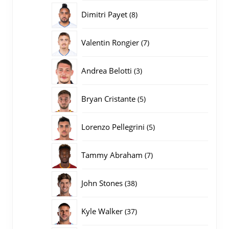
producten
8
Dimitri Payet
8
producten
7
Valentin Rongier
7
producten
3
Andrea Belotti
3
producten
5
Bryan Cristante
5
producten
5
Lorenzo Pellegrini
5
producten
7
Tammy Abraham
7
producten
38
John Stones
38
producten
37
Kyle Walker
37