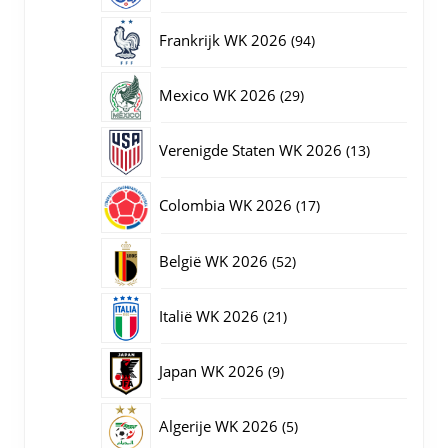
producten
94
Frankrijk WK 2026
94
producten
29
Mexico WK 2026
29
producten
13
Verenigde Staten WK 2026
13
producten
17
Colombia WK 2026
17
producten
52
België WK 2026
52
producten
21
Italië WK 2026
21
producten
9
Japan WK 2026
9
producten
5
Algerije WK 2026
5