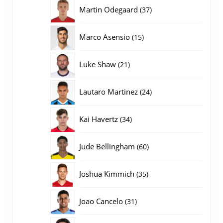
producten
37
Martin Odegaard
37
producten
15
Marco Asensio
15
producten
21
Luke Shaw
21
producten
24
Lautaro Martinez
24
producten
34
Kai Havertz
34
producten
60
Jude Bellingham
60
producten
35
Joshua Kimmich
35
producten
31
Joao Cancelo
31
producten