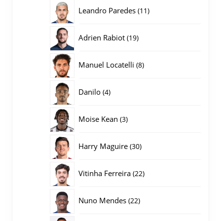
producten
11
Leandro Paredes
11
producten
19
Adrien Rabiot
19
producten
8
Manuel Locatelli
8
producten
4
Danilo
4
producten
3
Moise Kean
3
producten
30
Harry Maguire
30
producten
22
Vitinha Ferreira
22
producten
22
Nuno Mendes
22
producten