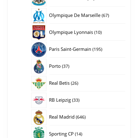
producten
67
Olympique De Marseille
67
producten
10
Olympique Lyonnais
10
producten
195
Paris Saint-Germain
195
producten
37
Porto
37
producten
26
Real Betis
26
producten
33
RB Leipzig
33
producten
646
Real Madrid
646
producten
14
Sporting CP
14