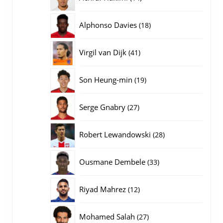
producten
18
Alphonso Davies
18
producten
41
Virgil van Dijk
41
producten
19
Son Heung-min
19
producten
27
Serge Gnabry
27
producten
28
Robert Lewandowski
28
producten
33
Ousmane Dembele
33
producten
12
Riyad Mahrez
12
producten
27
Mohamed Salah
27