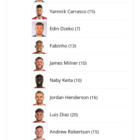
producten
15
Yannick Carrasco
15
producten
7
Edin Dzeko
7
producten
13
Fabinho
13
producten
10
James Milner
10
producten
10
Naby Keita
10
producten
16
Jordan Henderson
16
producten
20
Luis Diaz
20
producten
15
Andrew Robertson
15