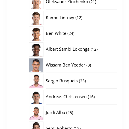
21
Oleksandr Zinchenko
21
producten
12
Kieran Tierney
12
producten
24
Ben White
24
producten
12
Albert Sambi Lokonga
12
producten
3
Wissam Ben Yedder
3
producten
23
Sergio Busquets
23
producten
16
Andreas Christensen
16
producten
25
Jordi Alba
25
producten
13
Sergi Roberto
13