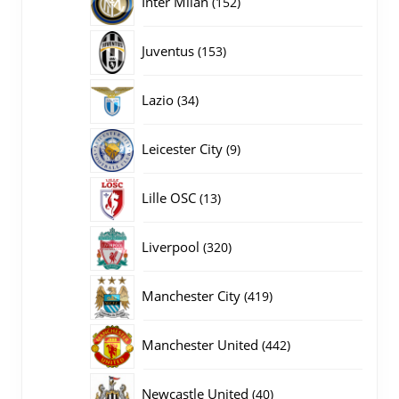
Inter Milan
152
producten
153
Juventus
153
producten
34
Lazio
34
producten
9
Leicester City
9
producten
13
Lille OSC
13
producten
320
Liverpool
320
producten
419
Manchester City
419
producten
442
Manchester United
442
producten
40
Newcastle United
40