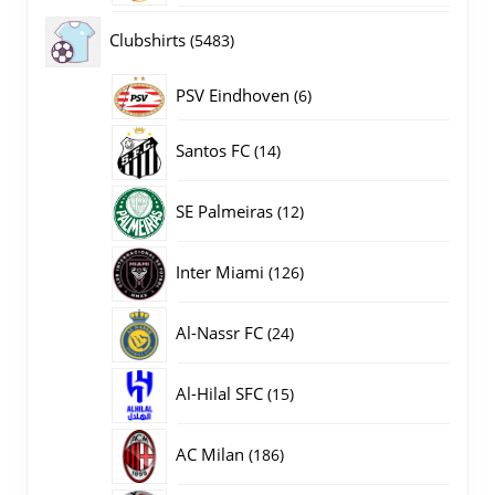
producten
5483
Clubshirts
5483
producten
PSV Eindhoven
6
6
producten
14
Santos FC
14
producten
12
SE Palmeiras
12
producten
126
Inter Miami
126
producten
24
Al-Nassr FC
24
producten
15
Al-Hilal SFC
15
producten
186
AC Milan
186