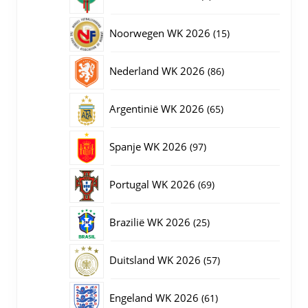
producten
15
Noorwegen WK 2026
15
producten
86
Nederland WK 2026
86
producten
65
Argentinië WK 2026
65
producten
97
Spanje WK 2026
97
producten
69
Portugal WK 2026
69
producten
25
Brazilië WK 2026
25
producten
57
Duitsland WK 2026
57
producten
61
Engeland WK 2026
61