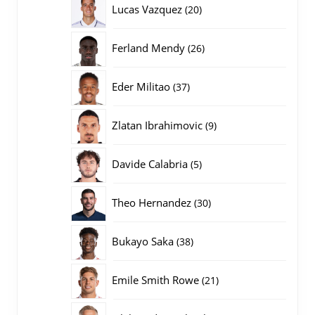
20
Lucas Vazquez
20
producten
26
Ferland Mendy
26
producten
37
Eder Militao
37
producten
9
Zlatan Ibrahimovic
9
producten
5
Davide Calabria
5
producten
30
Theo Hernandez
30
producten
38
Bukayo Saka
38
producten
21
Emile Smith Rowe
21
producten