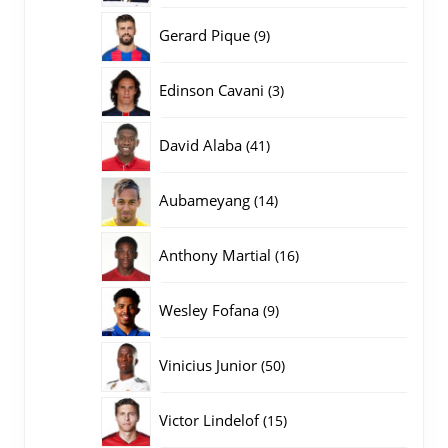
producten
9
Gerard Pique
9
producten
3
Edinson Cavani
3
producten
41
David Alaba
41
producten
14
Aubameyang
14
producten
16
Anthony Martial
16
producten
9
Wesley Fofana
9
producten
50
Vinicius Junior
50
producten
15
Victor Lindelof
15