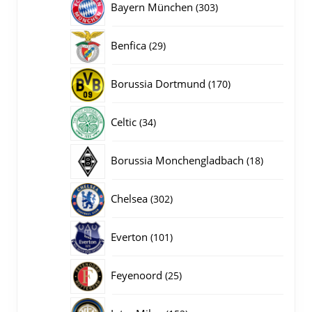
303
Bayern München
303
producten
29
Benfica
29
producten
170
Borussia Dortmund
170
producten
34
Celtic
34
producten
18
Borussia Monchengladbach
18
producten
302
Chelsea
302
producten
101
Everton
101
producten
25
Feyenoord
25
producten
152