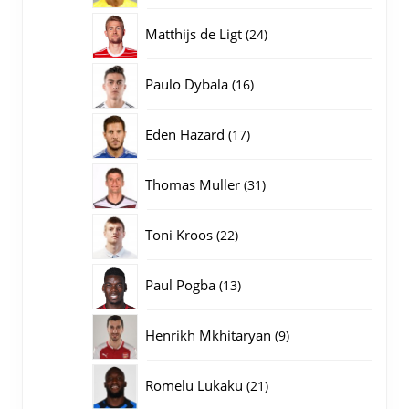
producten
24
Matthijs de Ligt
24
producten
16
Paulo Dybala
16
producten
17
Eden Hazard
17
producten
31
Thomas Muller
31
producten
22
Toni Kroos
22
producten
13
Paul Pogba
13
producten
9
Henrikh Mkhitaryan
9
producten
21
Romelu Lukaku
21