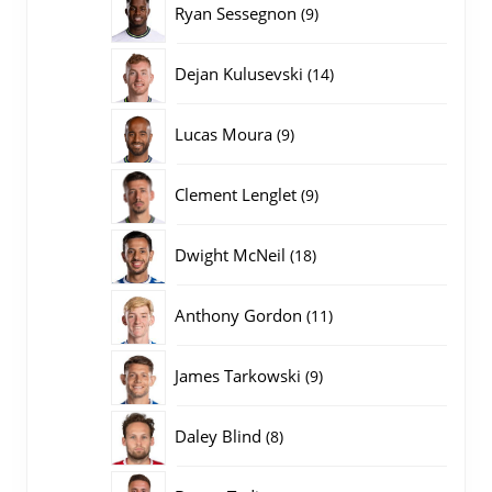
9
Ryan Sessegnon
9
producten
14
Dejan Kulusevski
14
producten
9
Lucas Moura
9
producten
9
Clement Lenglet
9
producten
18
Dwight McNeil
18
producten
11
Anthony Gordon
11
producten
9
James Tarkowski
9
producten
8
Daley Blind
8
producten