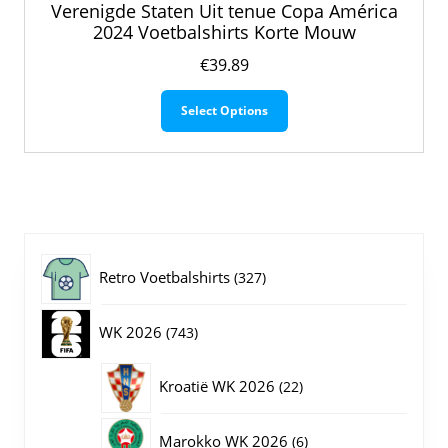
Verenigde Staten Uit tenue Copa América
2024 Voetbalshirts Korte Mouw
€
39.89
Dit
Select Options
product
heeft
meerdere
variaties.
Deze
optie
kan
gekozen
327
Retro Voetbalshirts
327
worden
op
producten
743
WK 2026
743
de
productpagina
producten
22
Kroatië WK 2026
22
producten
6
Marokko WK 2026
6