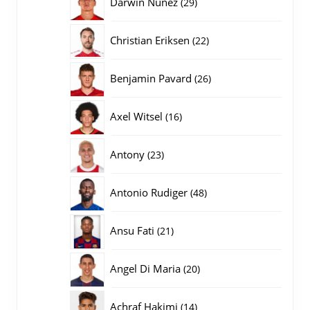
29
Darwin Nunez
29
producten
22
Christian Eriksen
22
producten
26
Benjamin Pavard
26
producten
16
Axel Witsel
16
producten
23
Antony
23
producten
48
Antonio Rudiger
48
producten
21
Ansu Fati
21
producten
20
Angel Di Maria
20
producten
14
Achraf Hakimi
14