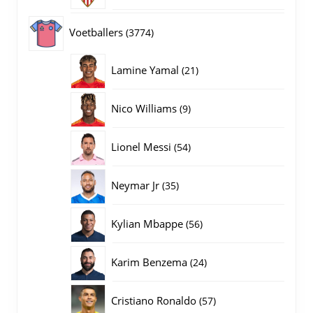
producten
3774
Voetballers
3774
producten
21
Lamine Yamal
21
producten
9
Nico Williams
9
producten
54
Lionel Messi
54
producten
35
Neymar Jr
35
producten
56
Kylian Mbappe
56
producten
24
Karim Benzema
24
producten
57
Cristiano Ronaldo
57