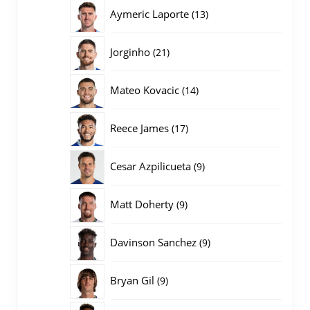
producten
13
Aymeric Laporte
13
producten
21
Jorginho
21
producten
14
Mateo Kovacic
14
producten
17
Reece James
17
producten
9
Cesar Azpilicueta
9
producten
9
Matt Doherty
9
producten
9
Davinson Sanchez
9
producten
9
Bryan Gil
9
producten