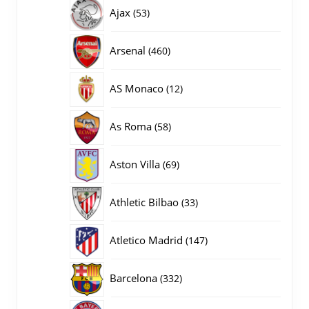
producten
53
Ajax
53
producten
460
Arsenal
460
producten
12
AS Monaco
12
producten
58
As Roma
58
producten
69
Aston Villa
69
producten
33
Athletic Bilbao
33
producten
147
Atletico Madrid
147
producten
332
Barcelona
332
producten