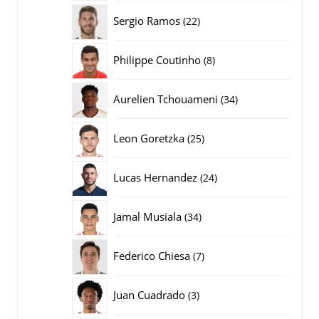
producten
22
Sergio Ramos
22
producten
8
Philippe Coutinho
8
producten
34
Aurelien Tchouameni
34
producten
25
Leon Goretzka
25
producten
24
Lucas Hernandez
24
producten
34
Jamal Musiala
34
producten
7
Federico Chiesa
7
producten
3
Juan Cuadrado
3