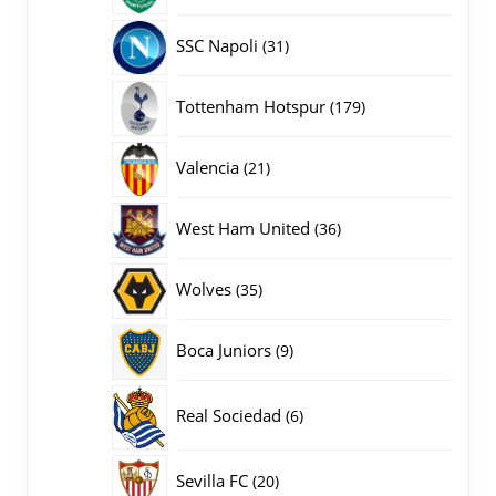
producten
31
SSC Napoli
31
producten
179
Tottenham Hotspur
179
producten
21
Valencia
21
producten
36
West Ham United
36
producten
35
Wolves
35
producten
9
Boca Juniors
9
producten
6
Real Sociedad
6
producten
20
Sevilla FC
20