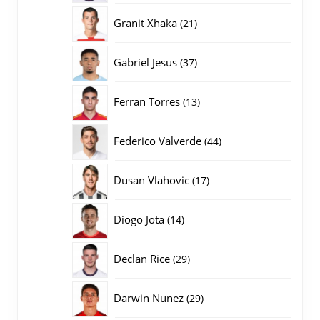
producten
21
Granit Xhaka
21
producten
37
Gabriel Jesus
37
producten
13
Ferran Torres
13
producten
44
Federico Valverde
44
producten
17
Dusan Vlahovic
17
producten
14
Diogo Jota
14
producten
29
Declan Rice
29
producten
29
Darwin Nunez
29