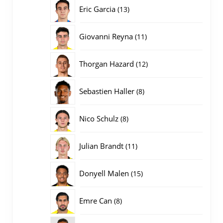
producten
13
Eric Garcia
13
producten
11
Giovanni Reyna
11
producten
12
Thorgan Hazard
12
producten
8
Sebastien Haller
8
producten
8
Nico Schulz
8
producten
11
Julian Brandt
11
producten
15
Donyell Malen
15
producten
8
Emre Can
8
producten