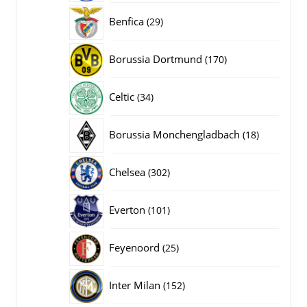
producten
29
Benfica
29
producten
170
Borussia Dortmund
170
producten
34
Celtic
34
producten
18
Borussia Monchengladbach
18
producten
302
Chelsea
302
producten
101
Everton
101
producten
25
Feyenoord
25
producten
152
Inter Milan
152