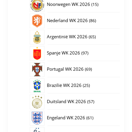
15
Noorwegen WK 2026
15
producten
86
Nederland WK 2026
86
producten
65
Argentinië WK 2026
65
producten
97
Spanje WK 2026
97
producten
69
Portugal WK 2026
69
producten
25
Brazilië WK 2026
25
producten
57
Duitsland WK 2026
57
producten
61
Engeland WK 2026
61
producten