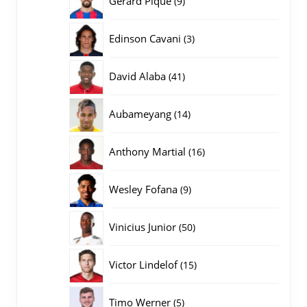
Gerard Pique
9
producten
3
Edinson Cavani
3
producten
41
David Alaba
41
producten
14
Aubameyang
14
producten
16
Anthony Martial
16
producten
9
Wesley Fofana
9
producten
50
Vinicius Junior
50
producten
15
Victor Lindelof
15
producten
5
Timo Werner
5