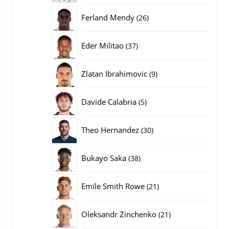
producten
26
Ferland Mendy
26
producten
37
Eder Militao
37
producten
9
Zlatan Ibrahimovic
9
producten
5
Davide Calabria
5
producten
30
Theo Hernandez
30
producten
38
Bukayo Saka
38
producten
21
Emile Smith Rowe
21
producten
21
Oleksandr Zinchenko
21