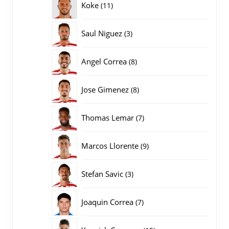
11
Koke
11
producten
3
Saul Niguez
3
producten
8
Angel Correa
8
producten
8
Jose Gimenez
8
producten
7
Thomas Lemar
7
producten
9
Marcos Llorente
9
producten
3
Stefan Savic
3
producten
7
Joaquin Correa
7
producten
15