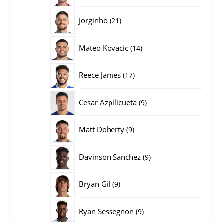
producten
21
Jorginho
21
producten
14
Mateo Kovacic
14
producten
17
Reece James
17
producten
9
Cesar Azpilicueta
9
producten
9
Matt Doherty
9
producten
9
Davinson Sanchez
9
producten
9
Bryan Gil
9
producten
9
Ryan Sessegnon
9