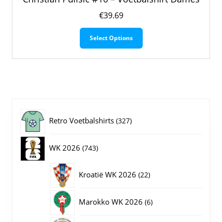
€
39.69
Dit
Select Options
product
heeft
meerdere
variaties.
Deze
optie
kan
gekozen
327
Retro Voetbalshirts
327
worden
op
producten
743
WK 2026
743
de
productpagina
producten
22
Kroatië WK 2026
22
producten
6
Marokko WK 2026
6
producten