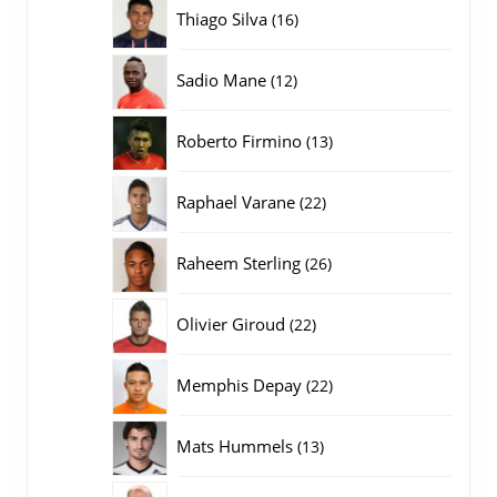
producten
16
Thiago Silva
16
producten
12
Sadio Mane
12
producten
13
Roberto Firmino
13
producten
22
Raphael Varane
22
producten
26
Raheem Sterling
26
producten
22
Olivier Giroud
22
producten
22
Memphis Depay
22
producten
13
Mats Hummels
13
producten