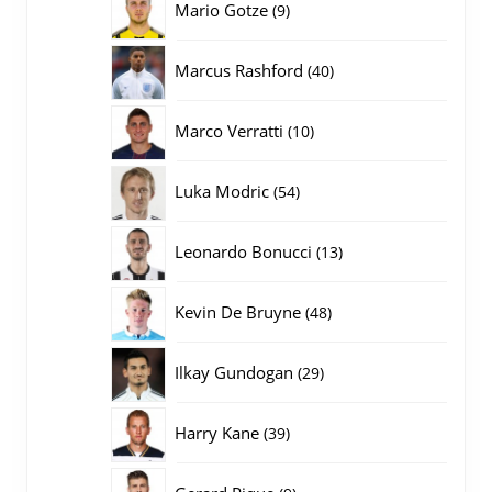
9
Mario Gotze
9
producten
40
Marcus Rashford
40
producten
10
Marco Verratti
10
producten
54
Luka Modric
54
producten
13
Leonardo Bonucci
13
producten
48
Kevin De Bruyne
48
producten
29
Ilkay Gundogan
29
producten
39
Harry Kane
39
producten
9