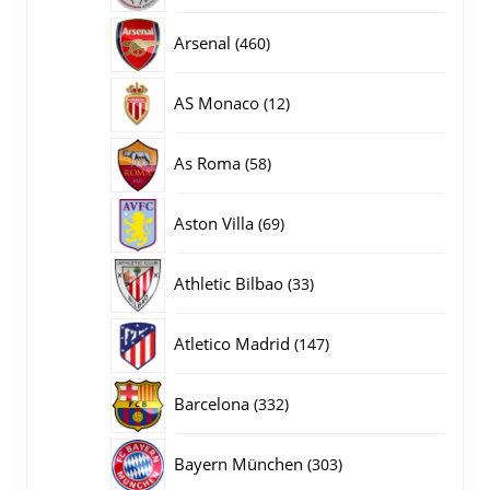
producten
460
Arsenal
460
producten
12
AS Monaco
12
producten
58
As Roma
58
producten
69
Aston Villa
69
producten
33
Athletic Bilbao
33
producten
147
Atletico Madrid
147
producten
332
Barcelona
332
producten
303
Bayern München
303