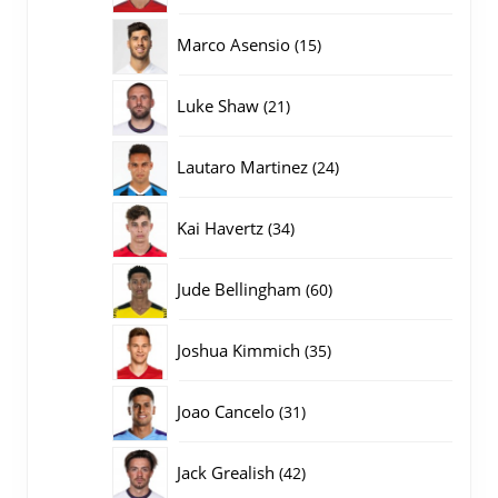
producten
15
Marco Asensio
15
producten
21
Luke Shaw
21
producten
24
Lautaro Martinez
24
producten
34
Kai Havertz
34
producten
60
Jude Bellingham
60
producten
35
Joshua Kimmich
35
producten
31
Joao Cancelo
31
producten
42
Jack Grealish
42