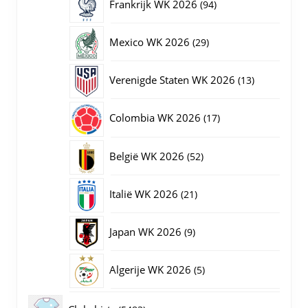
94
Frankrijk WK 2026
94
producten
29
Mexico WK 2026
29
producten
13
Verenigde Staten WK 2026
13
producten
17
Colombia WK 2026
17
producten
52
België WK 2026
52
producten
21
Italië WK 2026
21
producten
9
Japan WK 2026
9
producten
5
Algerije WK 2026
5
producten