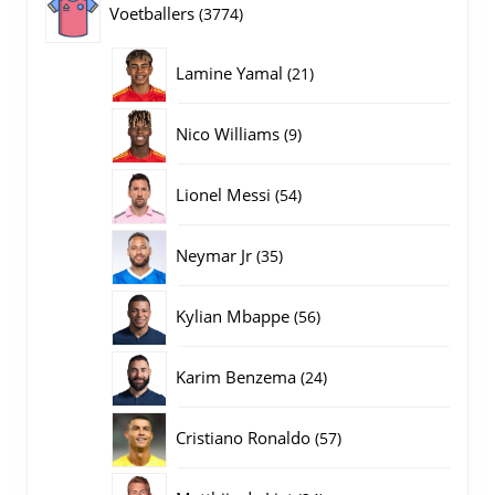
3774
Voetballers
3774
producten
21
Lamine Yamal
21
producten
9
Nico Williams
9
producten
54
Lionel Messi
54
producten
35
Neymar Jr
35
producten
56
Kylian Mbappe
56
producten
24
Karim Benzema
24
producten
57
Cristiano Ronaldo
57
producten