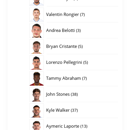
producten
7
Valentin Rongier
7
producten
3
Andrea Belotti
3
producten
5
Bryan Cristante
5
producten
5
Lorenzo Pellegrini
5
producten
7
Tammy Abraham
7
producten
38
John Stones
38
producten
37
Kyle Walker
37
producten
13
Aymeric Laporte
13