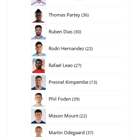
producten
36
Thomas Partey
36
producten
30
Ruben Dias
30
producten
22
Rodri Hernandez
22
producten
27
Rafael Leao
27
producten
13
Presnel Kimpembe
13
producten
39
Phil Foden
39
producten
22
Mason Mount
22
producten
37
Martin Odegaard
37