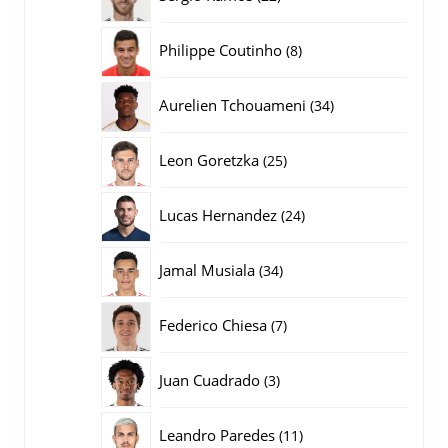
producten
8
Philippe Coutinho
8
producten
34
Aurelien Tchouameni
34
producten
25
Leon Goretzka
25
producten
24
Lucas Hernandez
24
producten
34
Jamal Musiala
34
producten
7
Federico Chiesa
7
producten
3
Juan Cuadrado
3
producten
11
Leandro Paredes
11