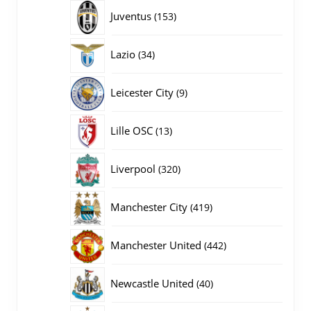
producten
153
Juventus
153
producten
34
Lazio
34
producten
9
Leicester City
9
producten
13
Lille OSC
13
producten
320
Liverpool
320
producten
419
Manchester City
419
producten
442
Manchester United
442
producten
40
Newcastle United
40