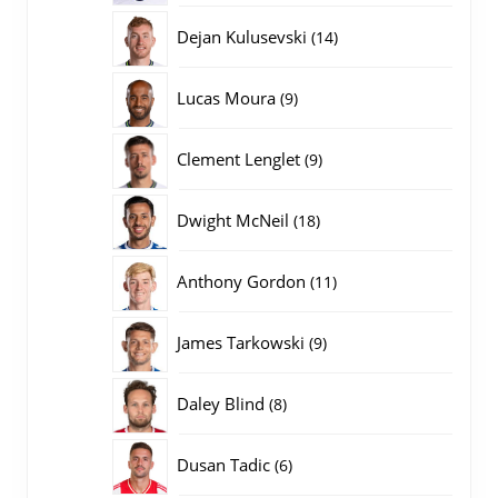
producten
14
Dejan Kulusevski
14
producten
9
Lucas Moura
9
producten
9
Clement Lenglet
9
producten
18
Dwight McNeil
18
producten
11
Anthony Gordon
11
producten
9
James Tarkowski
9
producten
8
Daley Blind
8
producten
6
Dusan Tadic
6