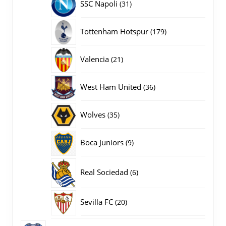
31
SSC Napoli
31
producten
179
Tottenham Hotspur
179
producten
21
Valencia
21
producten
36
West Ham United
36
producten
35
Wolves
35
producten
9
Boca Juniors
9
producten
6
Real Sociedad
6
producten
20
Sevilla FC
20
producten