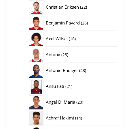
producten
22
Christian Eriksen
22
producten
26
Benjamin Pavard
26
producten
16
Axel Witsel
16
producten
23
Antony
23
producten
48
Antonio Rudiger
48
producten
21
Ansu Fati
21
producten
20
Angel Di Maria
20
producten
14
Achraf Hakimi
14