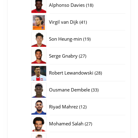
producten
18
Alphonso Davies
18
producten
41
Virgil van Dijk
41
producten
19
Son Heung-min
19
producten
27
Serge Gnabry
27
producten
28
Robert Lewandowski
28
producten
33
Ousmane Dembele
33
producten
12
Riyad Mahrez
12
producten
27
Mohamed Salah
27
producten