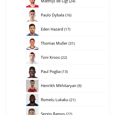
24
Matthijs de Ligt
24
producten
16
Paulo Dybala
16
producten
17
Eden Hazard
17
producten
31
Thomas Muller
31
producten
22
Toni Kroos
22
producten
13
Paul Pogba
13
producten
9
Henrikh Mkhitaryan
9
producten
21
Romelu Lukaku
21
producten
22
Sergio Ramos
22