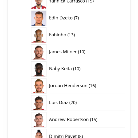
Yannick Carrasco
15
producten
7
Edin Dzeko
7
producten
13
Fabinho
13
producten
10
James Milner
10
producten
10
Naby Keita
10
producten
16
Jordan Henderson
16
producten
20
Luis Diaz
20
producten
15
Andrew Robertson
15
producten
8
Dimitri Payet
8