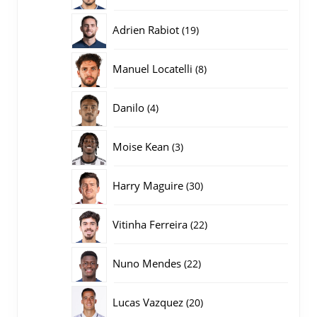
producten
19
Adrien Rabiot
19
producten
8
Manuel Locatelli
8
producten
4
Danilo
4
producten
3
Moise Kean
3
producten
30
Harry Maguire
30
producten
22
Vitinha Ferreira
22
producten
22
Nuno Mendes
22
producten
20
Lucas Vazquez
20