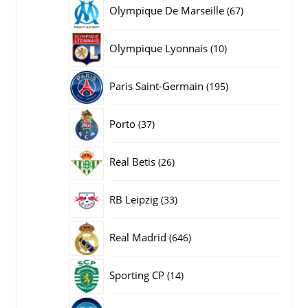
producten
67
Olympique De Marseille
67
producten
10
Olympique Lyonnais
10
producten
195
Paris Saint-Germain
195
producten
37
Porto
37
producten
26
Real Betis
26
producten
33
RB Leipzig
33
producten
646
Real Madrid
646
producten
14
Sporting CP
14
producten