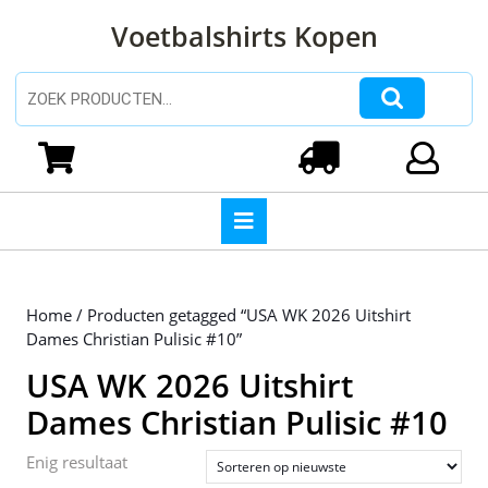
Ga
Voetbalshirts Kopen
naar
de
inhoud
Zoeken naar:
Ga
naar
Winkelwagen
Login
de
inhoud
Open
knop
Home
/ Producten getagged “USA WK 2026 Uitshirt
Dames Christian Pulisic #10”
USA WK 2026 Uitshirt
Dames Christian Pulisic #10
Enig resultaat