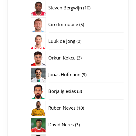
producten
10
Steven Bergwijn
10
producten
5
Ciro Immobile
5
producten
0
Luuk de Jong
0
producten
3
Orkun Kokcu
3
producten
9
Jonas Hofmann
9
producten
3
Borja Iglesias
3
producten
10
Ruben Neves
10
producten
3
David Neres
3