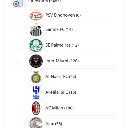
5483
Clubshirts
5483
producten
PSV Eindhoven
6
6
producten
14
Santos FC
14
producten
12
SE Palmeiras
12
producten
126
Inter Miami
126
producten
24
Al-Nassr FC
24
producten
15
Al-Hilal SFC
15
producten
186
AC Milan
186
producten
53
Ajax
53