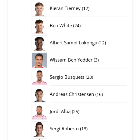
producten
12
Kieran Tierney
12
producten
24
Ben White
24
producten
12
Albert Sambi Lokonga
12
producten
3
Wissam Ben Yedder
3
producten
23
Sergio Busquets
23
producten
16
Andreas Christensen
16
producten
25
Jordi Alba
25
producten
13
Sergi Roberto
13