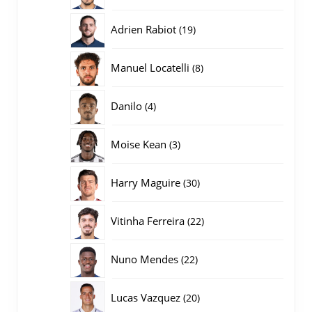
producten
19
Adrien Rabiot
19
producten
8
Manuel Locatelli
8
producten
4
Danilo
4
producten
3
Moise Kean
3
producten
30
Harry Maguire
30
producten
22
Vitinha Ferreira
22
producten
22
Nuno Mendes
22
producten
20
Lucas Vazquez
20