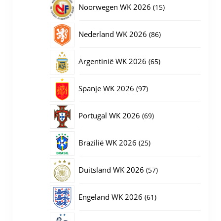
15
Noorwegen WK 2026
15
producten
86
Nederland WK 2026
86
producten
65
Argentinië WK 2026
65
producten
97
Spanje WK 2026
97
producten
69
Portugal WK 2026
69
producten
25
Brazilië WK 2026
25
producten
57
Duitsland WK 2026
57
producten
61
Engeland WK 2026
61
producten