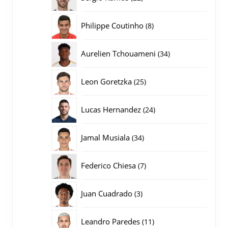
producten
8
Philippe Coutinho
8
producten
34
Aurelien Tchouameni
34
producten
25
Leon Goretzka
25
producten
24
Lucas Hernandez
24
producten
34
Jamal Musiala
34
producten
7
Federico Chiesa
7
producten
3
Juan Cuadrado
3
producten
11
Leandro Paredes
11