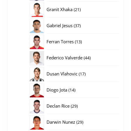
producten
21
Granit Xhaka
21
producten
37
Gabriel Jesus
37
producten
13
Ferran Torres
13
producten
44
Federico Valverde
44
producten
17
Dusan Vlahovic
17
producten
14
Diogo Jota
14
producten
29
Declan Rice
29
producten
29
Darwin Nunez
29