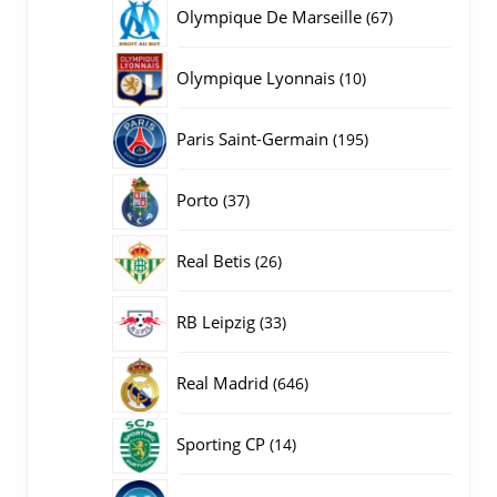
producten
67
Olympique De Marseille
67
producten
10
Olympique Lyonnais
10
producten
195
Paris Saint-Germain
195
producten
37
Porto
37
producten
26
Real Betis
26
producten
33
RB Leipzig
33
producten
646
Real Madrid
646
producten
14
Sporting CP
14
producten