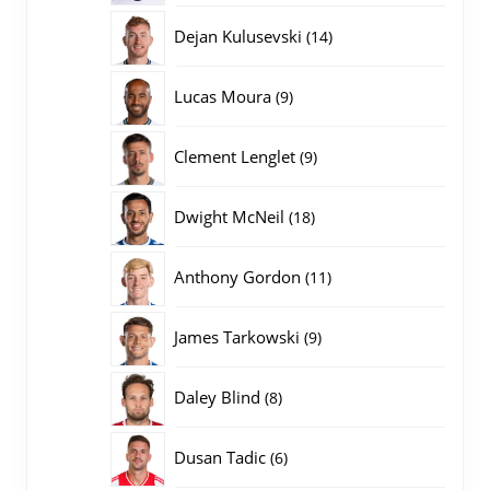
producten
14
Dejan Kulusevski
14
producten
9
Lucas Moura
9
producten
9
Clement Lenglet
9
producten
18
Dwight McNeil
18
producten
11
Anthony Gordon
11
producten
9
James Tarkowski
9
producten
8
Daley Blind
8
producten
6
Dusan Tadic
6