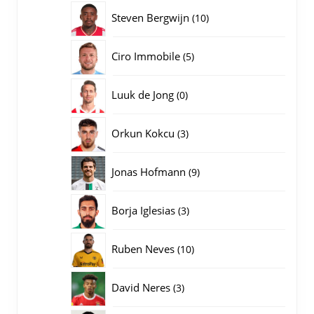
producten
10
Steven Bergwijn
10
producten
5
Ciro Immobile
5
producten
0
Luuk de Jong
0
producten
3
Orkun Kokcu
3
producten
9
Jonas Hofmann
9
producten
3
Borja Iglesias
3
producten
10
Ruben Neves
10
producten
3
David Neres
3