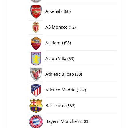
producten
460
Arsenal
460
producten
12
AS Monaco
12
producten
58
As Roma
58
producten
69
Aston Villa
69
producten
33
Athletic Bilbao
33
producten
147
Atletico Madrid
147
producten
332
Barcelona
332
producten
303
Bayern München
303