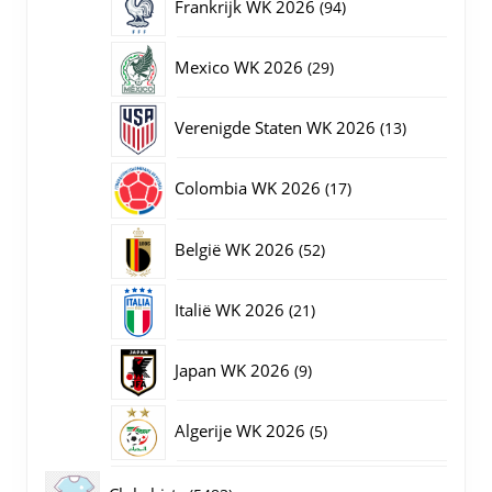
94
Frankrijk WK 2026
94
producten
29
Mexico WK 2026
29
producten
13
Verenigde Staten WK 2026
13
producten
17
Colombia WK 2026
17
producten
52
België WK 2026
52
producten
21
Italië WK 2026
21
producten
9
Japan WK 2026
9
producten
5
Algerije WK 2026
5
producten