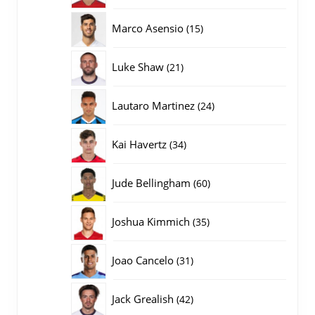
producten
15
Marco Asensio
15
producten
21
Luke Shaw
21
producten
24
Lautaro Martinez
24
producten
34
Kai Havertz
34
producten
60
Jude Bellingham
60
producten
35
Joshua Kimmich
35
producten
31
Joao Cancelo
31
producten
42
Jack Grealish
42