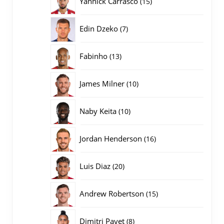
Yannick Carrasco
15
producten
7
Edin Dzeko
7
producten
13
Fabinho
13
producten
10
James Milner
10
producten
10
Naby Keita
10
producten
16
Jordan Henderson
16
producten
20
Luis Diaz
20
producten
15
Andrew Robertson
15
producten
8
Dimitri Payet
8