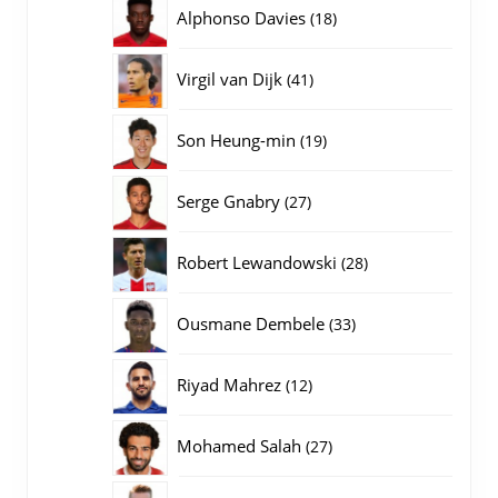
producten
18
Alphonso Davies
18
producten
41
Virgil van Dijk
41
producten
19
Son Heung-min
19
producten
27
Serge Gnabry
27
producten
28
Robert Lewandowski
28
producten
33
Ousmane Dembele
33
producten
12
Riyad Mahrez
12
producten
27
Mohamed Salah
27
producten