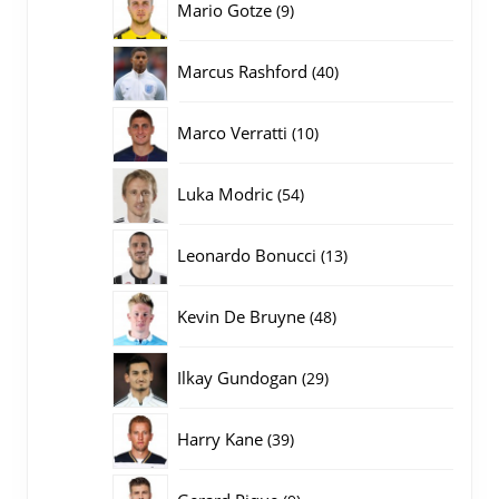
9
Mario Gotze
9
producten
40
Marcus Rashford
40
producten
10
Marco Verratti
10
producten
54
Luka Modric
54
producten
13
Leonardo Bonucci
13
producten
48
Kevin De Bruyne
48
producten
29
Ilkay Gundogan
29
producten
39
Harry Kane
39
producten
9