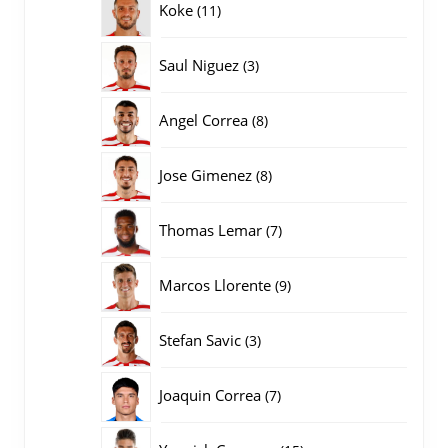
11
Koke
11
producten
3
Saul Niguez
3
producten
8
Angel Correa
8
producten
8
Jose Gimenez
8
producten
7
Thomas Lemar
7
producten
9
Marcos Llorente
9
producten
3
Stefan Savic
3
producten
7
Joaquin Correa
7
producten
15