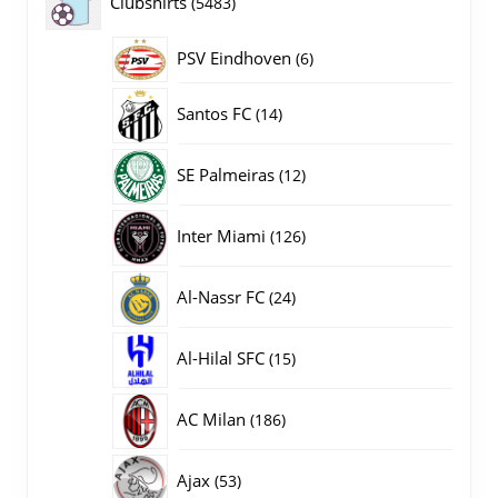
5483
Clubshirts
5483
producten
PSV Eindhoven
6
6
producten
14
Santos FC
14
producten
12
SE Palmeiras
12
producten
126
Inter Miami
126
producten
24
Al-Nassr FC
24
producten
15
Al-Hilal SFC
15
producten
186
AC Milan
186
producten
53
Ajax
53