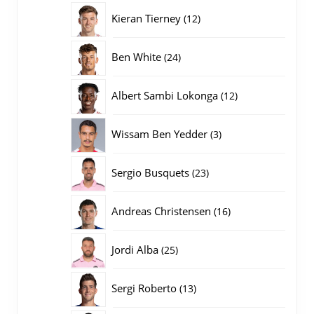
producten
12
Kieran Tierney
12
producten
24
Ben White
24
producten
12
Albert Sambi Lokonga
12
producten
3
Wissam Ben Yedder
3
producten
23
Sergio Busquets
23
producten
16
Andreas Christensen
16
producten
25
Jordi Alba
25
producten
13
Sergi Roberto
13