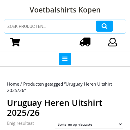
Ga
Voetbalshirts Kopen
naar
de
inhoud
Zoeken naar:
Ga
naar
Winkelwagen
Login
de
inhoud
Open
knop
Home
/ Producten getagged “Uruguay Heren Uitshirt
2025/26”
Uruguay Heren Uitshirt
2025/26
Enig resultaat