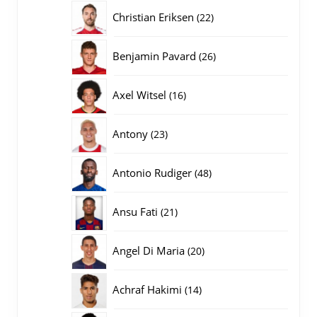
producten
22
Christian Eriksen
22
producten
26
Benjamin Pavard
26
producten
16
Axel Witsel
16
producten
23
Antony
23
producten
48
Antonio Rudiger
48
producten
21
Ansu Fati
21
producten
20
Angel Di Maria
20
producten
14
Achraf Hakimi
14