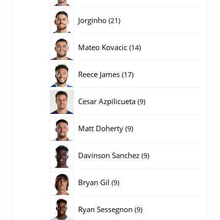
producten
21
Jorginho
21
producten
14
Mateo Kovacic
14
producten
17
Reece James
17
producten
9
Cesar Azpilicueta
9
producten
9
Matt Doherty
9
producten
9
Davinson Sanchez
9
producten
9
Bryan Gil
9
producten
9
Ryan Sessegnon
9