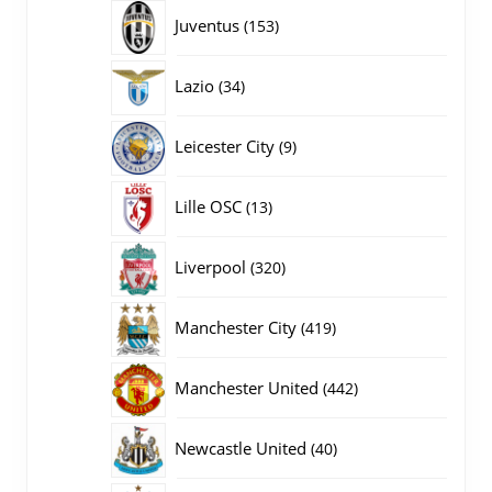
producten
153
Juventus
153
producten
34
Lazio
34
producten
9
Leicester City
9
producten
13
Lille OSC
13
producten
320
Liverpool
320
producten
419
Manchester City
419
producten
442
Manchester United
442
producten
40
Newcastle United
40