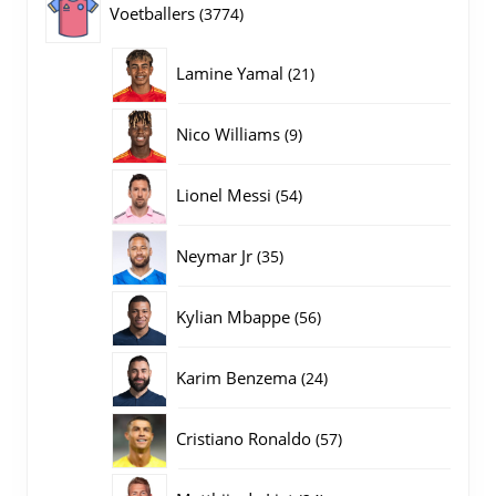
3774
Voetballers
3774
producten
21
Lamine Yamal
21
producten
9
Nico Williams
9
producten
54
Lionel Messi
54
producten
35
Neymar Jr
35
producten
56
Kylian Mbappe
56
producten
24
Karim Benzema
24
producten
57
Cristiano Ronaldo
57
producten