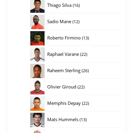
producten
16
Thiago Silva
16
producten
12
Sadio Mane
12
producten
13
Roberto Firmino
13
producten
22
Raphael Varane
22
producten
26
Raheem Sterling
26
producten
22
Olivier Giroud
22
producten
22
Memphis Depay
22
producten
13
Mats Hummels
13
producten