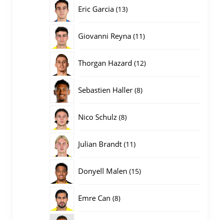
producten
13
Eric Garcia
13
producten
11
Giovanni Reyna
11
producten
12
Thorgan Hazard
12
producten
8
Sebastien Haller
8
producten
8
Nico Schulz
8
producten
11
Julian Brandt
11
producten
15
Donyell Malen
15
producten
8
Emre Can
8
producten