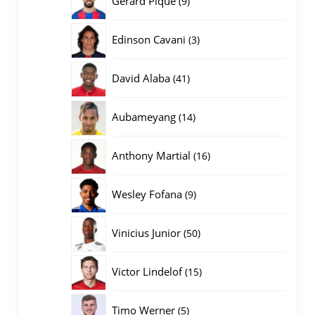
Gerard Pique
9
producten
3
Edinson Cavani
3
producten
41
David Alaba
41
producten
14
Aubameyang
14
producten
16
Anthony Martial
16
producten
9
Wesley Fofana
9
producten
50
Vinicius Junior
50
producten
15
Victor Lindelof
15
producten
5
Timo Werner
5