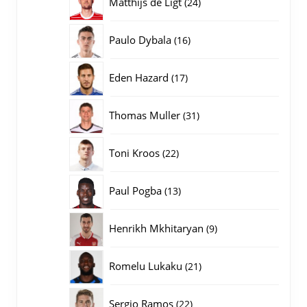
24
Matthijs de Ligt
24
producten
16
Paulo Dybala
16
producten
17
Eden Hazard
17
producten
31
Thomas Muller
31
producten
22
Toni Kroos
22
producten
13
Paul Pogba
13
producten
9
Henrikh Mkhitaryan
9
producten
21
Romelu Lukaku
21
producten
22
Sergio Ramos
22