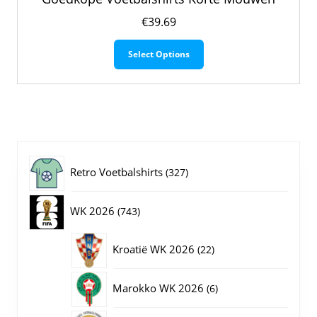
€
39.69
Dit
Select Options
product
heeft
meerdere
variaties.
Deze
optie
kan
gekozen
327
Retro Voetbalshirts
327
worden
op
producten
743
WK 2026
743
de
productpagina
producten
22
Kroatië WK 2026
22
producten
6
Marokko WK 2026
6
producten