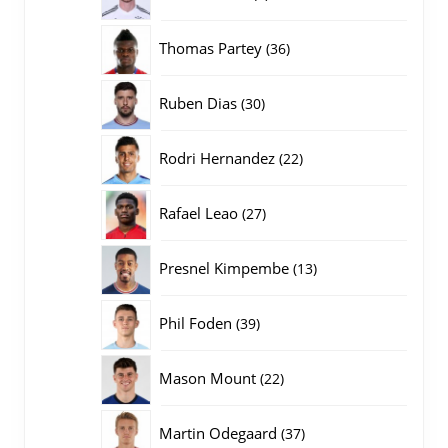
producten
36
Thomas Partey
36
producten
30
Ruben Dias
30
producten
22
Rodri Hernandez
22
producten
27
Rafael Leao
27
producten
13
Presnel Kimpembe
13
producten
39
Phil Foden
39
producten
22
Mason Mount
22
producten
37
Martin Odegaard
37