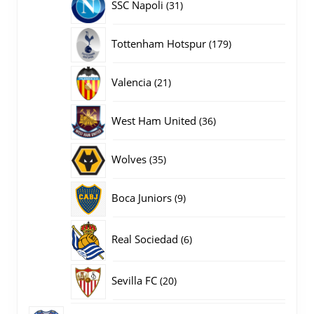
31
SSC Napoli
31
producten
179
Tottenham Hotspur
179
producten
21
Valencia
21
producten
36
West Ham United
36
producten
35
Wolves
35
producten
9
Boca Juniors
9
producten
6
Real Sociedad
6
producten
20
Sevilla FC
20
producten