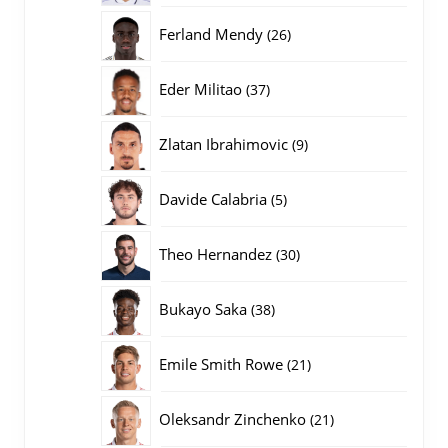
producten
26
Ferland Mendy
26
producten
37
Eder Militao
37
producten
9
Zlatan Ibrahimovic
9
producten
5
Davide Calabria
5
producten
30
Theo Hernandez
30
producten
38
Bukayo Saka
38
producten
21
Emile Smith Rowe
21
producten
21
Oleksandr Zinchenko
21