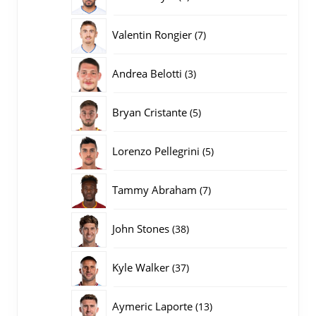
producten
7
Valentin Rongier
7
producten
3
Andrea Belotti
3
producten
5
Bryan Cristante
5
producten
5
Lorenzo Pellegrini
5
producten
7
Tammy Abraham
7
producten
38
John Stones
38
producten
37
Kyle Walker
37
producten
13
Aymeric Laporte
13