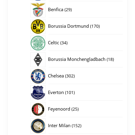
producten
29
Benfica
29
producten
170
Borussia Dortmund
170
producten
34
Celtic
34
producten
18
Borussia Monchengladbach
18
producten
302
Chelsea
302
producten
101
Everton
101
producten
25
Feyenoord
25
producten
152
Inter Milan
152