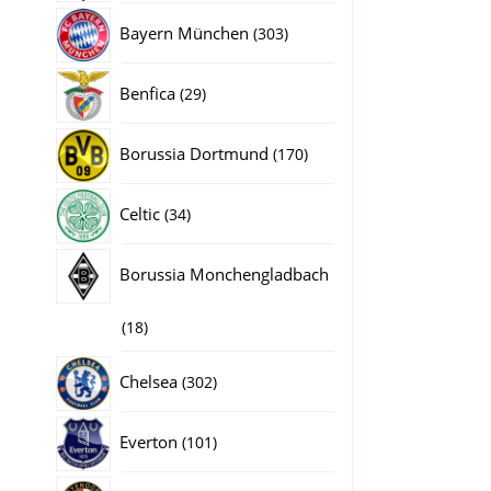
producten
303
Bayern München
303
producten
29
Benfica
29
producten
170
Borussia Dortmund
170
producten
34
Celtic
34
producten
Borussia Monchengladbach
18
18
producten
302
Chelsea
302
producten
101
Everton
101
producten