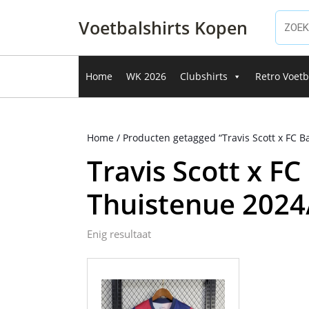
Ga
naar
Voetbalshirts Kopen
de
inhoud
Ga
Home
WK 2026
Clubshirts
Retro Voetb
naar
de
inhoud
Home
/ Producten getagged “Travis Scott x FC 
Travis Scott x F
Thuistenue 2024
Enig resultaat