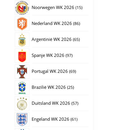
producten
15
Noorwegen WK 2026
15
producten
86
Nederland WK 2026
86
producten
65
Argentinië WK 2026
65
producten
97
Spanje WK 2026
97
producten
69
Portugal WK 2026
69
producten
25
Brazilië WK 2026
25
producten
57
Duitsland WK 2026
57
producten
61
Engeland WK 2026
61