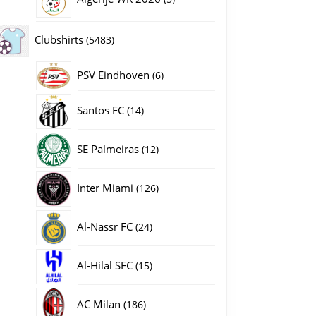
producten
5483
Clubshirts
5483
producten
PSV Eindhoven
6
6
producten
14
Santos FC
14
producten
12
SE Palmeiras
12
producten
126
Inter Miami
126
producten
24
Al-Nassr FC
24
producten
15
Al-Hilal SFC
15
producten
186
AC Milan
186