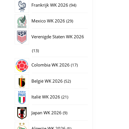
producten
94
Frankrijk WK 2026
94
producten
29
Mexico WK 2026
29
producten
Verenigde Staten WK 2026
13
13
producten
17
Colombia WK 2026
17
producten
52
België WK 2026
52
producten
21
Italië WK 2026
21
producten
9
Japan WK 2026
9
producten
5
Algerije WK 2026
5