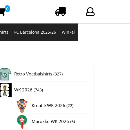
0
Winkelwagen
Login/registrere
hirts
FC Barcelona 2025/26
Winkel
327
Retro Voetbalshirts
327
producten
743
WK 2026
743
producten
22
Kroatië WK 2026
22
producten
6
Marokko WK 2026
6