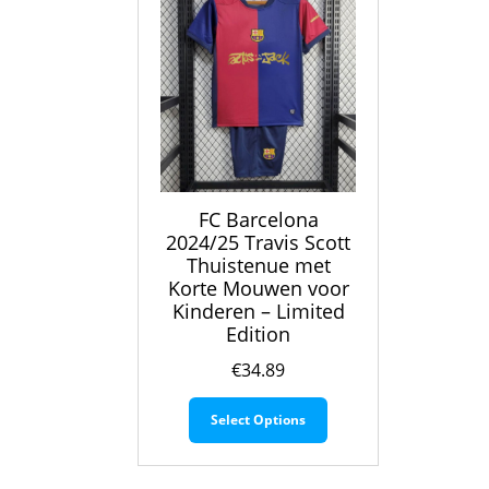
FC Barcelona
2024/25 Travis Scott
Thuistenue met
Korte Mouwen voor
Kinderen – Limited
Edition
€
34.89
Dit
Select Options
product
heeft
meerdere