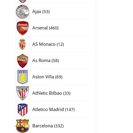
producten
53
Ajax
53
producten
460
Arsenal
460
producten
12
AS Monaco
12
producten
58
As Roma
58
producten
69
Aston Villa
69
producten
33
Athletic Bilbao
33
producten
147
Atletico Madrid
147
producten
332
Barcelona
332