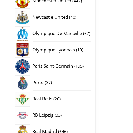
Manchester United
442
producten
40
Newcastle United
40
producten
67
Olympique De Marseille
67
producten
10
Olympique Lyonnais
10
producten
195
Paris Saint-Germain
195
producten
37
Porto
37
producten
26
Real Betis
26
producten
33
RB Leipzig
33
producten
646
Real Madrid
646