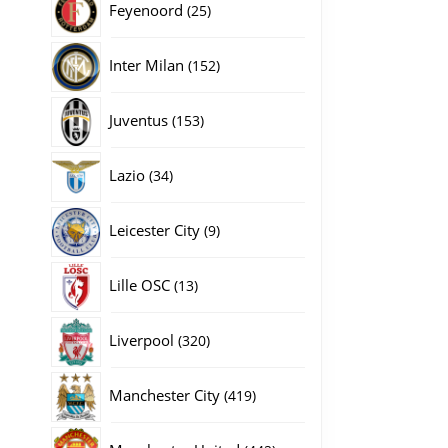
25
Feyenoord
25
producten
152
Inter Milan
152
producten
153
Juventus
153
producten
34
Lazio
34
producten
9
Leicester City
9
producten
13
Lille OSC
13
producten
320
Liverpool
320
producten
419
Manchester City
419
producten
442