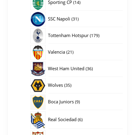
14
Sporting CP
14
producten
31
SSC Napoli
31
producten
179
Tottenham Hotspur
179
producten
21
Valencia
21
producten
36
West Ham United
36
producten
35
Wolves
35
producten
9
Boca Juniors
9
producten
6
Real Sociedad
6
producten