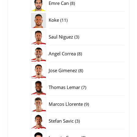
8
Emre Can
8
producten
11
Koke
11
producten
3
Saul Niguez
3
producten
8
Angel Correa
8
producten
8
Jose Gimenez
8
producten
7
Thomas Lemar
7
producten
9
Marcos Llorente
9
producten
3
Stefan Savic
3
producten
7