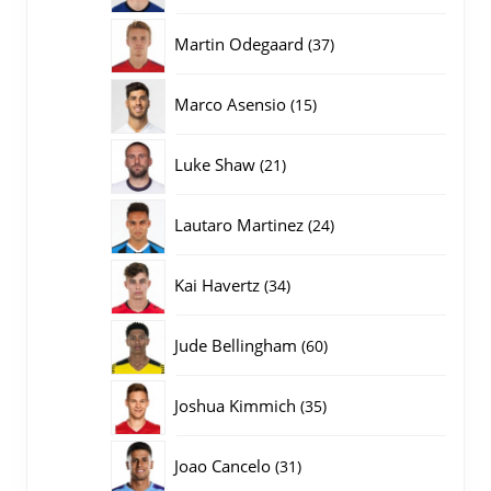
producten
37
Martin Odegaard
37
producten
15
Marco Asensio
15
producten
21
Luke Shaw
21
producten
24
Lautaro Martinez
24
producten
34
Kai Havertz
34
producten
60
Jude Bellingham
60
producten
35
Joshua Kimmich
35
producten
31
Joao Cancelo
31