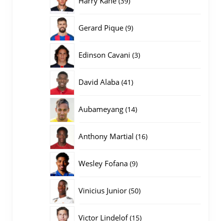
Harry Kane
39
producten
9
Gerard Pique
9
producten
3
Edinson Cavani
3
producten
41
David Alaba
41
producten
14
Aubameyang
14
producten
16
Anthony Martial
16
producten
9
Wesley Fofana
9
producten
50
Vinicius Junior
50
producten
15
Victor Lindelof
15