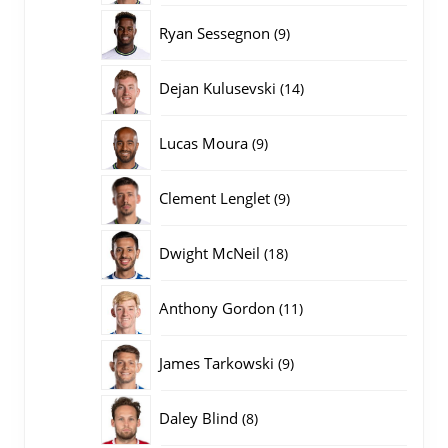
producten
9
Ryan Sessegnon
9
producten
14
Dejan Kulusevski
14
producten
9
Lucas Moura
9
producten
9
Clement Lenglet
9
producten
18
Dwight McNeil
18
producten
11
Anthony Gordon
11
producten
9
James Tarkowski
9
producten
8
Daley Blind
8