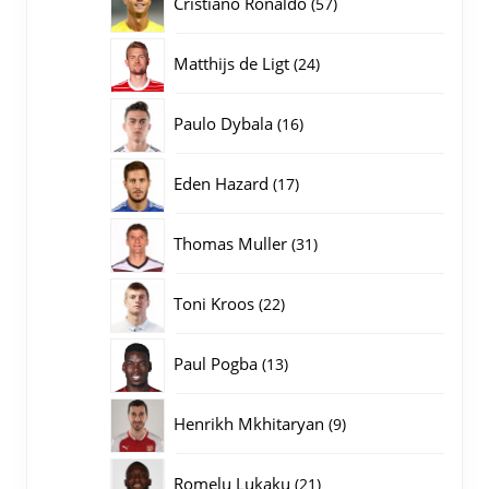
57
Cristiano Ronaldo
57
producten
24
Matthijs de Ligt
24
producten
16
Paulo Dybala
16
producten
17
Eden Hazard
17
producten
31
Thomas Muller
31
producten
22
Toni Kroos
22
producten
13
Paul Pogba
13
producten
9
Henrikh Mkhitaryan
9
producten
21
Romelu Lukaku
21