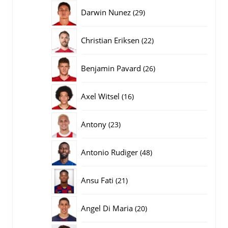
producten
29
Darwin Nunez
29
producten
22
Christian Eriksen
22
producten
26
Benjamin Pavard
26
producten
16
Axel Witsel
16
producten
23
Antony
23
producten
48
Antonio Rudiger
48
producten
21
Ansu Fati
21
producten
20
Angel Di Maria
20