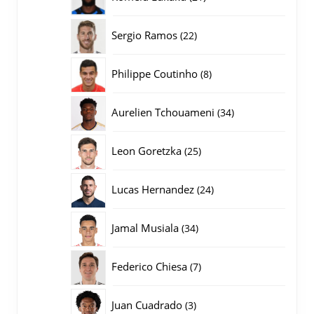
producten
22
Sergio Ramos
22
producten
8
Philippe Coutinho
8
producten
34
Aurelien Tchouameni
34
producten
25
Leon Goretzka
25
producten
24
Lucas Hernandez
24
producten
34
Jamal Musiala
34
producten
7
Federico Chiesa
7
producten
3
Juan Cuadrado
3