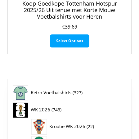
Koop Goedkope Tottenham Hotspur
2025/26 Uit tenue met Korte Mouw
Voetbalshirts voor Heren
€
39.69
Dit
Select Options
product
heeft
meerdere
variaties.
Deze
optie
kan
gekozen
327
Retro Voetbalshirts
327
worden
op
producten
743
WK 2026
743
de
productpagina
producten
22
Kroatië WK 2026
22
producten