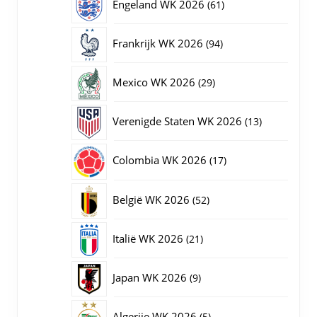
61
Engeland WK 2026
61
producten
94
Frankrijk WK 2026
94
producten
29
Mexico WK 2026
29
producten
13
Verenigde Staten WK 2026
13
producten
17
Colombia WK 2026
17
producten
52
België WK 2026
52
producten
21
Italië WK 2026
21
producten
9
Japan WK 2026
9
producten
5
Algerije WK 2026
5