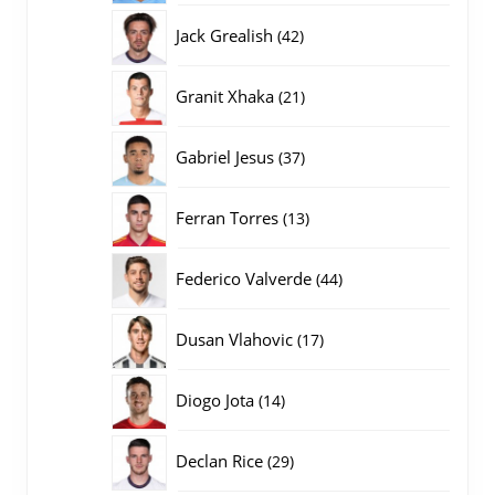
producten
42
Jack Grealish
42
producten
21
Granit Xhaka
21
producten
37
Gabriel Jesus
37
producten
13
Ferran Torres
13
producten
44
Federico Valverde
44
producten
17
Dusan Vlahovic
17
producten
14
Diogo Jota
14
producten
29
Declan Rice
29