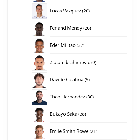
producten
20
Lucas Vazquez
20
producten
26
Ferland Mendy
26
producten
37
Eder Militao
37
producten
9
Zlatan Ibrahimovic
9
producten
5
Davide Calabria
5
producten
30
Theo Hernandez
30
producten
38
Bukayo Saka
38
producten
21
Emile Smith Rowe
21