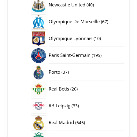
producten
40
Newcastle United
40
producten
67
Olympique De Marseille
67
producten
10
Olympique Lyonnais
10
producten
195
Paris Saint-Germain
195
producten
37
Porto
37
producten
26
Real Betis
26
producten
33
RB Leipzig
33
producten
646
Real Madrid
646
producten