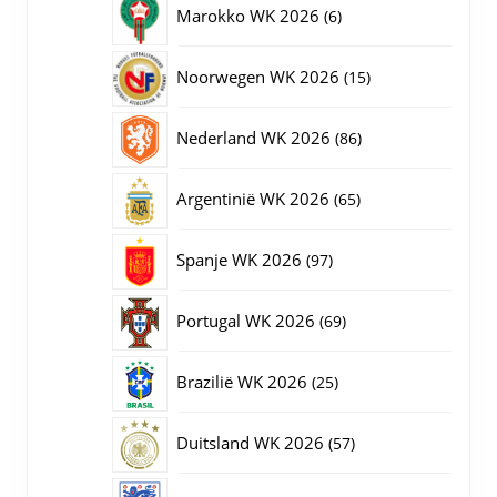
6
Marokko WK 2026
6
producten
15
Noorwegen WK 2026
15
producten
86
Nederland WK 2026
86
producten
65
Argentinië WK 2026
65
producten
97
Spanje WK 2026
97
producten
69
Portugal WK 2026
69
producten
25
Brazilië WK 2026
25
producten
57
Duitsland WK 2026
57
producten