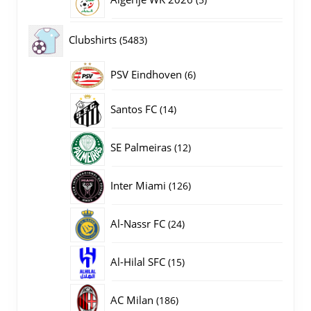
producten
5483
Clubshirts
5483
producten
PSV Eindhoven
6
6
producten
14
Santos FC
14
producten
12
SE Palmeiras
12
producten
126
Inter Miami
126
producten
24
Al-Nassr FC
24
producten
15
Al-Hilal SFC
15
producten
186
AC Milan
186