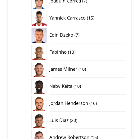
Joaquin Correa
7
producten
15
Yannick Carrasco
15
producten
7
Edin Dzeko
7
producten
13
Fabinho
13
producten
10
James Milner
10
producten
10
Naby Keita
10
producten
16
Jordan Henderson
16
producten
20
Luis Diaz
20
producten
15
Andrew Robertson
15