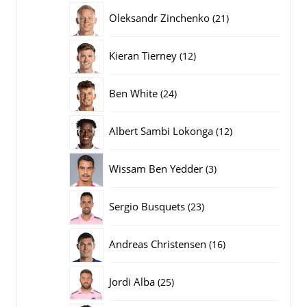
producten
21
Oleksandr Zinchenko
21
producten
12
Kieran Tierney
12
producten
24
Ben White
24
producten
12
Albert Sambi Lokonga
12
producten
3
Wissam Ben Yedder
3
producten
23
Sergio Busquets
23
producten
16
Andreas Christensen
16
producten
25
Jordi Alba
25