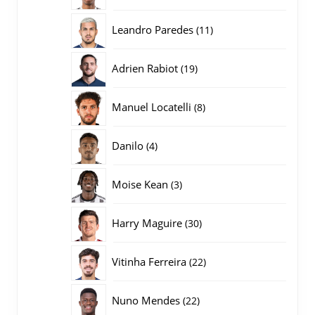
producten
11
Leandro Paredes
11
producten
19
Adrien Rabiot
19
producten
8
Manuel Locatelli
8
producten
4
Danilo
4
producten
3
Moise Kean
3
producten
30
Harry Maguire
30
producten
22
Vitinha Ferreira
22
producten
22
Nuno Mendes
22