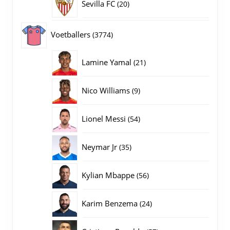
20
Sevilla FC
20
producten
3774
Voetballers
3774
producten
21
Lamine Yamal
21
producten
9
Nico Williams
9
producten
54
Lionel Messi
54
producten
35
Neymar Jr
35
producten
56
Kylian Mbappe
56
producten
24
Karim Benzema
24
producten