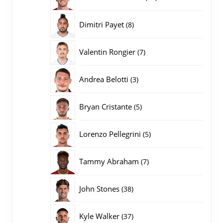
producten
8
Dimitri Payet
8
producten
7
Valentin Rongier
7
producten
3
Andrea Belotti
3
producten
5
Bryan Cristante
5
producten
5
Lorenzo Pellegrini
5
producten
7
Tammy Abraham
7
producten
38
John Stones
38
producten
37
Kyle Walker
37