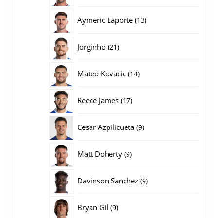
producten
13
Aymeric Laporte
13
producten
21
Jorginho
21
producten
14
Mateo Kovacic
14
producten
17
Reece James
17
producten
9
Cesar Azpilicueta
9
producten
9
Matt Doherty
9
producten
9
Davinson Sanchez
9
producten
9
Bryan Gil
9