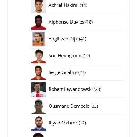
producten
14
Achraf Hakimi
14
producten
18
Alphonso Davies
18
producten
41
Virgil van Dijk
41
producten
19
Son Heung-min
19
producten
27
Serge Gnabry
27
producten
28
Robert Lewandowski
28
producten
33
Ousmane Dembele
33
producten
12
Riyad Mahrez
12
producten