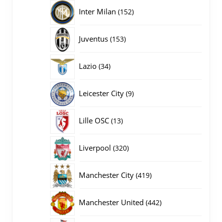
producten
152
Inter Milan
152
producten
153
Juventus
153
producten
34
Lazio
34
producten
9
Leicester City
9
producten
13
Lille OSC
13
producten
320
Liverpool
320
producten
419
Manchester City
419
producten
442
Manchester United
442