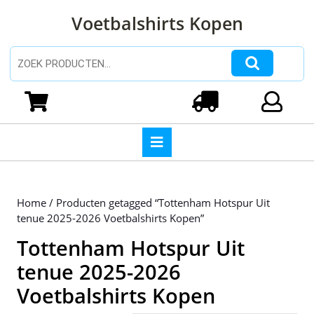
Ga
Voetbalshirts Kopen
naar
de
inhoud
Zoeken naar:
Ga
naar
Winkelwagen
Login
de
inhoud
Open
knop
Home
/ Producten getagged “Tottenham Hotspur Uit
tenue 2025-2026 Voetbalshirts Kopen”
Tottenham Hotspur Uit
tenue 2025-2026
Voetbalshirts Kopen