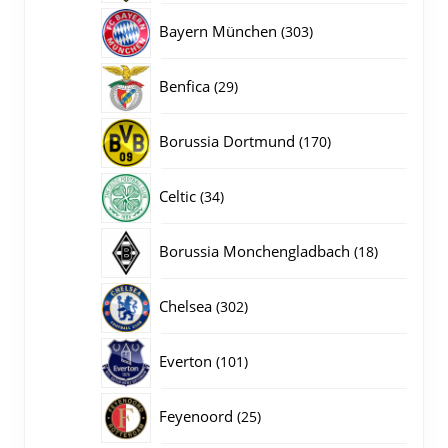
producten
303
Bayern München
303
producten
29
Benfica
29
producten
170
Borussia Dortmund
170
producten
34
Celtic
34
producten
18
Borussia Monchengladbach
18
producten
302
Chelsea
302
producten
101
Everton
101
producten
25
Feyenoord
25