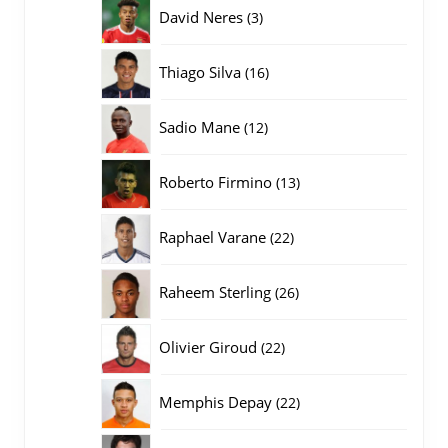
producten
3
David Neres
3
producten
16
Thiago Silva
16
producten
12
Sadio Mane
12
producten
13
Roberto Firmino
13
producten
22
Raphael Varane
22
producten
26
Raheem Sterling
26
producten
22
Olivier Giroud
22
producten
22
Memphis Depay
22
producten