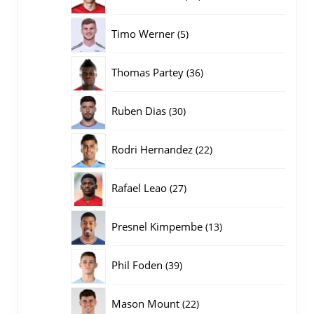
producten
5
Timo Werner
5
producten
36
Thomas Partey
36
producten
30
Ruben Dias
30
producten
22
Rodri Hernandez
22
producten
27
Rafael Leao
27
producten
13
Presnel Kimpembe
13
producten
39
Phil Foden
39
producten
22
Mason Mount
22