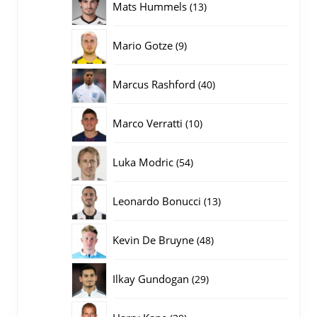
13
Mats Hummels
13
producten
9
Mario Gotze
9
producten
40
Marcus Rashford
40
producten
10
Marco Verratti
10
producten
54
Luka Modric
54
producten
13
Leonardo Bonucci
13
producten
48
Kevin De Bruyne
48
producten
29
Ilkay Gundogan
29
producten
39