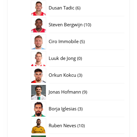
producten
6
Dusan Tadic
6
producten
10
Steven Bergwijn
10
producten
5
Ciro Immobile
5
producten
0
Luuk de Jong
0
producten
3
Orkun Kokcu
3
producten
9
Jonas Hofmann
9
producten
3
Borja Iglesias
3
producten
10
Ruben Neves
10