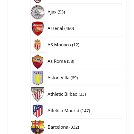
producten
53
Ajax
53
producten
460
Arsenal
460
producten
12
AS Monaco
12
producten
58
As Roma
58
producten
69
Aston Villa
69
producten
33
Athletic Bilbao
33
producten
147
Atletico Madrid
147
producten
332
Barcelona
332