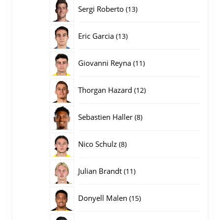
producten
13
Sergi Roberto
13
producten
13
Eric Garcia
13
producten
11
Giovanni Reyna
11
producten
12
Thorgan Hazard
12
producten
8
Sebastien Haller
8
producten
8
Nico Schulz
8
producten
11
Julian Brandt
11
producten
15
Donyell Malen
15
producten