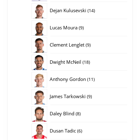
producten
14
Dejan Kulusevski
14
producten
9
Lucas Moura
9
producten
9
Clement Lenglet
9
producten
18
Dwight McNeil
18
producten
11
Anthony Gordon
11
producten
9
James Tarkowski
9
producten
8
Daley Blind
8
producten
6
Dusan Tadic
6