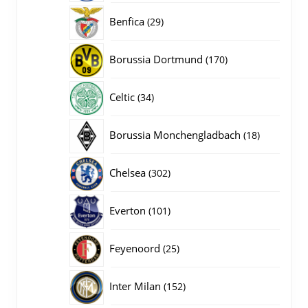
producten
29
Benfica
29
producten
170
Borussia Dortmund
170
producten
34
Celtic
34
producten
18
Borussia Monchengladbach
18
producten
302
Chelsea
302
producten
101
Everton
101
producten
25
Feyenoord
25
producten
152
Inter Milan
152