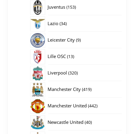
producten
153
Juventus
153
producten
34
Lazio
34
producten
9
Leicester City
9
producten
13
Lille OSC
13
producten
320
Liverpool
320
producten
419
Manchester City
419
producten
442
Manchester United
442
producten
40
Newcastle United
40