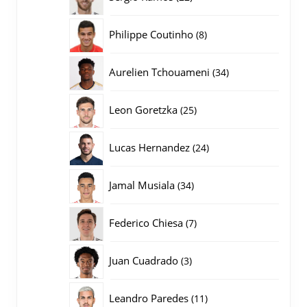
producten
8
Philippe Coutinho
8
producten
34
Aurelien Tchouameni
34
producten
25
Leon Goretzka
25
producten
24
Lucas Hernandez
24
producten
34
Jamal Musiala
34
producten
7
Federico Chiesa
7
producten
3
Juan Cuadrado
3
producten
11
Leandro Paredes
11