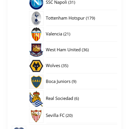
31
SSC Napoli
31
producten
179
Tottenham Hotspur
179
producten
21
Valencia
21
producten
36
West Ham United
36
producten
35
Wolves
35
producten
9
Boca Juniors
9
producten
6
Real Sociedad
6
producten
20
Sevilla FC
20
producten