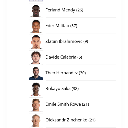
producten
26
Ferland Mendy
26
producten
37
Eder Militao
37
producten
9
Zlatan Ibrahimovic
9
producten
5
Davide Calabria
5
producten
30
Theo Hernandez
30
producten
38
Bukayo Saka
38
producten
21
Emile Smith Rowe
21
producten
21
Oleksandr Zinchenko
21