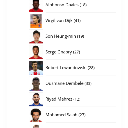
producten
18
Alphonso Davies
18
producten
41
Virgil van Dijk
41
producten
19
Son Heung-min
19
producten
27
Serge Gnabry
27
producten
28
Robert Lewandowski
28
producten
33
Ousmane Dembele
33
producten
12
Riyad Mahrez
12
producten
27
Mohamed Salah
27
producten