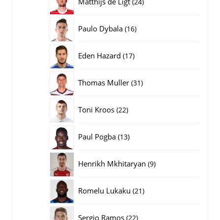
24
Matthijs de Ligt
24
producten
16
Paulo Dybala
16
producten
17
Eden Hazard
17
producten
31
Thomas Muller
31
producten
22
Toni Kroos
22
producten
13
Paul Pogba
13
producten
9
Henrikh Mkhitaryan
9
producten
21
Romelu Lukaku
21
producten
22
Sergio Ramos
22