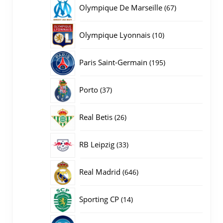
producten
67
Olympique De Marseille
67
producten
10
Olympique Lyonnais
10
producten
195
Paris Saint-Germain
195
producten
37
Porto
37
producten
26
Real Betis
26
producten
33
RB Leipzig
33
producten
646
Real Madrid
646
producten
14
Sporting CP
14
producten