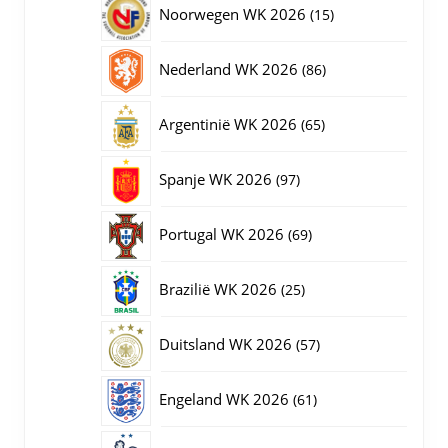
15
Noorwegen WK 2026
15
producten
86
Nederland WK 2026
86
producten
65
Argentinië WK 2026
65
producten
97
Spanje WK 2026
97
producten
69
Portugal WK 2026
69
producten
25
Brazilië WK 2026
25
producten
57
Duitsland WK 2026
57
producten
61
Engeland WK 2026
61
producten