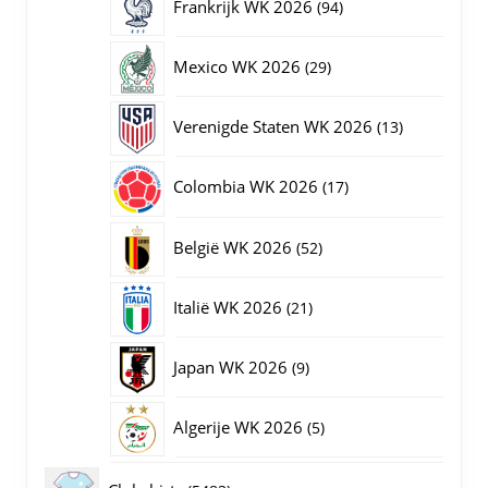
94
Frankrijk WK 2026
94
producten
29
Mexico WK 2026
29
producten
13
Verenigde Staten WK 2026
13
producten
17
Colombia WK 2026
17
producten
52
België WK 2026
52
producten
21
Italië WK 2026
21
producten
9
Japan WK 2026
9
producten
5
Algerije WK 2026
5
producten