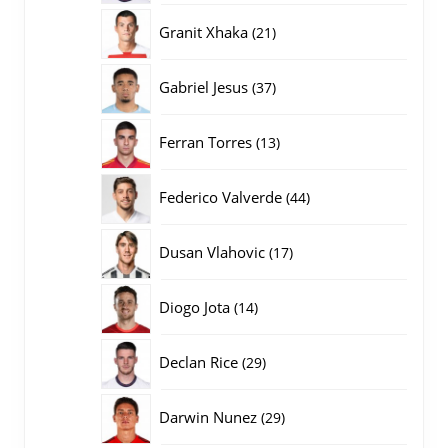
producten
21
Granit Xhaka
21
producten
37
Gabriel Jesus
37
producten
13
Ferran Torres
13
producten
44
Federico Valverde
44
producten
17
Dusan Vlahovic
17
producten
14
Diogo Jota
14
producten
29
Declan Rice
29
producten
29
Darwin Nunez
29