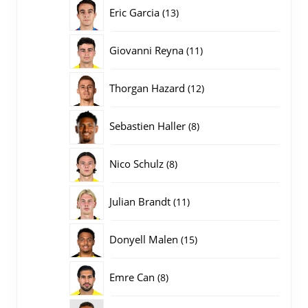
producten
13
Eric Garcia
13
producten
11
Giovanni Reyna
11
producten
12
Thorgan Hazard
12
producten
8
Sebastien Haller
8
producten
8
Nico Schulz
8
producten
11
Julian Brandt
11
producten
15
Donyell Malen
15
producten
8
Emre Can
8
producten