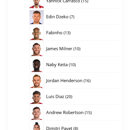
Yannick Carrasco
15
producten
7
Edin Dzeko
7
producten
13
Fabinho
13
producten
10
James Milner
10
producten
10
Naby Keita
10
producten
16
Jordan Henderson
16
producten
20
Luis Diaz
20
producten
15
Andrew Robertson
15
producten
8
Dimitri Payet
8