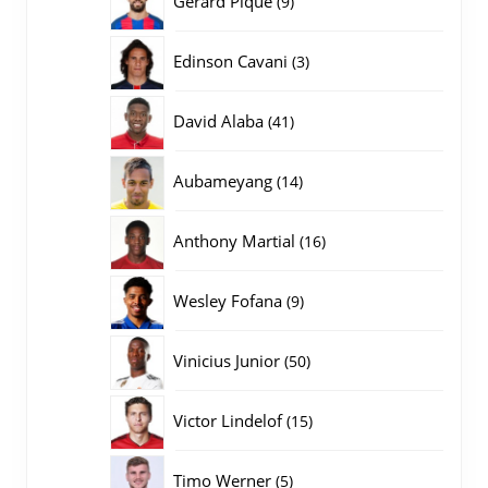
Gerard Pique
9
producten
3
Edinson Cavani
3
producten
41
David Alaba
41
producten
14
Aubameyang
14
producten
16
Anthony Martial
16
producten
9
Wesley Fofana
9
producten
50
Vinicius Junior
50
producten
15
Victor Lindelof
15
producten
5
Timo Werner
5