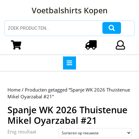
Ga
Voetbalshirts Kopen
naar
de
inhoud
Zoeken naar:
Ga
naar
Winkelwagen
Login
de
inhoud
Open
knop
Home
/ Producten getagged “Spanje WK 2026 Thuistenue
Mikel Oyarzabal #21”
Spanje WK 2026 Thuistenue
Mikel Oyarzabal #21
Enig resultaat