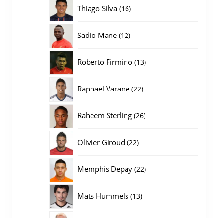
producten
16
Thiago Silva
16
producten
12
Sadio Mane
12
producten
13
Roberto Firmino
13
producten
22
Raphael Varane
22
producten
26
Raheem Sterling
26
producten
22
Olivier Giroud
22
producten
22
Memphis Depay
22
producten
13
Mats Hummels
13
producten