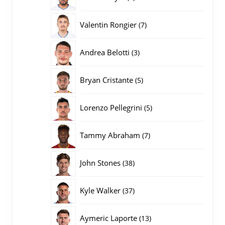
producten
7
Valentin Rongier
7
producten
3
Andrea Belotti
3
producten
5
Bryan Cristante
5
producten
5
Lorenzo Pellegrini
5
producten
7
Tammy Abraham
7
producten
38
John Stones
38
producten
37
Kyle Walker
37
producten
13
Aymeric Laporte
13