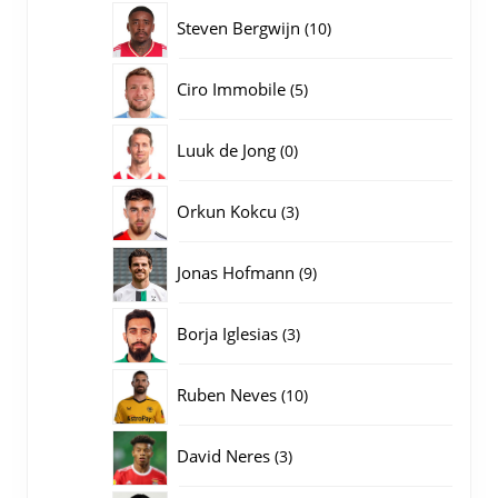
producten
10
Steven Bergwijn
10
producten
5
Ciro Immobile
5
producten
0
Luuk de Jong
0
producten
3
Orkun Kokcu
3
producten
9
Jonas Hofmann
9
producten
3
Borja Iglesias
3
producten
10
Ruben Neves
10
producten
3
David Neres
3