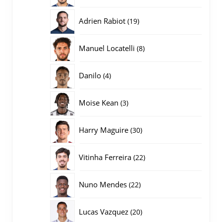
producten
19
Adrien Rabiot
19
producten
8
Manuel Locatelli
8
producten
4
Danilo
4
producten
3
Moise Kean
3
producten
30
Harry Maguire
30
producten
22
Vitinha Ferreira
22
producten
22
Nuno Mendes
22
producten
20
Lucas Vazquez
20