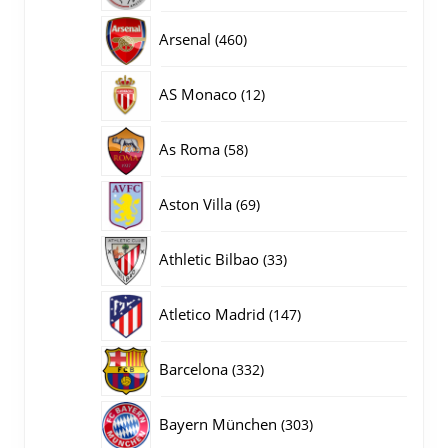
producten
460
Arsenal
460
producten
12
AS Monaco
12
producten
58
As Roma
58
producten
69
Aston Villa
69
producten
33
Athletic Bilbao
33
producten
147
Atletico Madrid
147
producten
332
Barcelona
332
producten
303
Bayern München
303