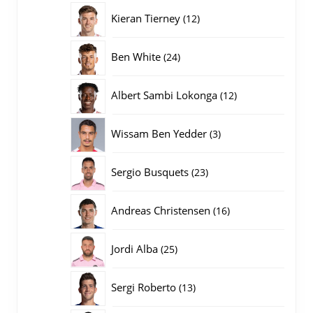
producten
12
Kieran Tierney
12
producten
24
Ben White
24
producten
12
Albert Sambi Lokonga
12
producten
3
Wissam Ben Yedder
3
producten
23
Sergio Busquets
23
producten
16
Andreas Christensen
16
producten
25
Jordi Alba
25
producten
13
Sergi Roberto
13