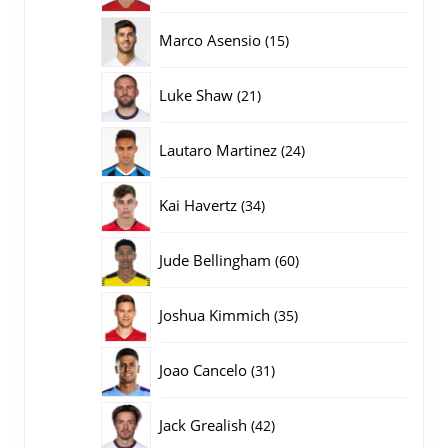
producten
15
Marco Asensio
15
producten
21
Luke Shaw
21
producten
24
Lautaro Martinez
24
producten
34
Kai Havertz
34
producten
60
Jude Bellingham
60
producten
35
Joshua Kimmich
35
producten
31
Joao Cancelo
31
producten
42
Jack Grealish
42