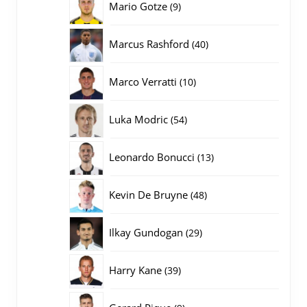
9
Mario Gotze
9
producten
40
Marcus Rashford
40
producten
10
Marco Verratti
10
producten
54
Luka Modric
54
producten
13
Leonardo Bonucci
13
producten
48
Kevin De Bruyne
48
producten
29
Ilkay Gundogan
29
producten
39
Harry Kane
39
producten
9