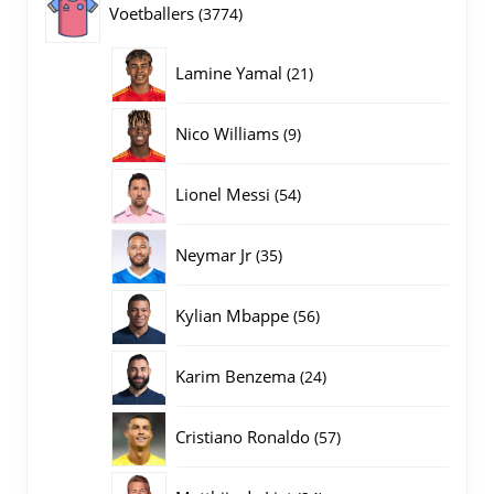
3774
Voetballers
3774
producten
21
Lamine Yamal
21
producten
9
Nico Williams
9
producten
54
Lionel Messi
54
producten
35
Neymar Jr
35
producten
56
Kylian Mbappe
56
producten
24
Karim Benzema
24
producten
57
Cristiano Ronaldo
57
producten