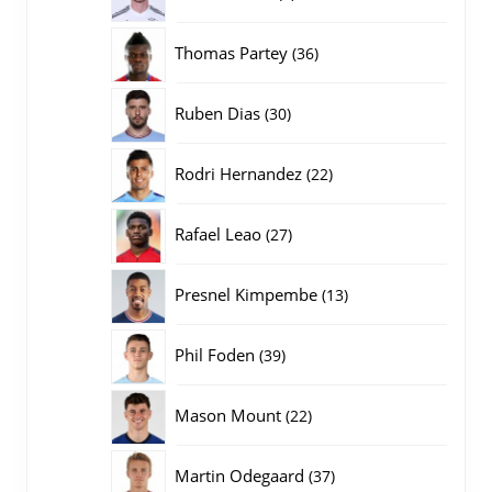
producten
36
Thomas Partey
36
producten
30
Ruben Dias
30
producten
22
Rodri Hernandez
22
producten
27
Rafael Leao
27
producten
13
Presnel Kimpembe
13
producten
39
Phil Foden
39
producten
22
Mason Mount
22
producten
37
Martin Odegaard
37