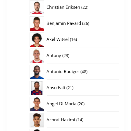
producten
22
Christian Eriksen
22
producten
26
Benjamin Pavard
26
producten
16
Axel Witsel
16
producten
23
Antony
23
producten
48
Antonio Rudiger
48
producten
21
Ansu Fati
21
producten
20
Angel Di Maria
20
producten
14
Achraf Hakimi
14