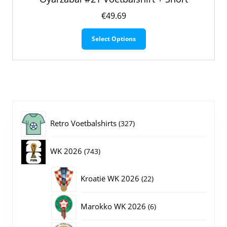
€
49.69
Dit
Select Options
product
heeft
meerdere
variaties.
Deze
optie
kan
gekozen
327
Retro Voetbalshirts
327
worden
op
producten
743
WK 2026
743
de
productpagina
producten
22
Kroatië WK 2026
22
producten
6
Marokko WK 2026
6
producten