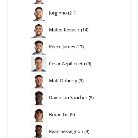
producten
21
Jorginho
21
producten
14
Mateo Kovacic
14
producten
17
Reece James
17
producten
9
Cesar Azpilicueta
9
producten
9
Matt Doherty
9
producten
9
Davinson Sanchez
9
producten
9
Bryan Gil
9
producten
9
Ryan Sessegnon
9