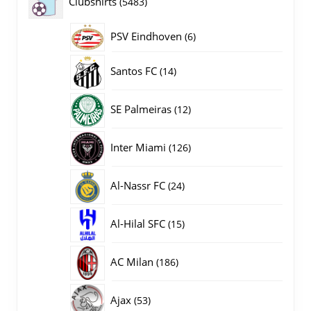
5483
Clubshirts
5483
producten
PSV Eindhoven
6
6
producten
14
Santos FC
14
producten
12
SE Palmeiras
12
producten
126
Inter Miami
126
producten
24
Al-Nassr FC
24
producten
15
Al-Hilal SFC
15
producten
186
AC Milan
186
producten
53
Ajax
53