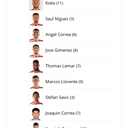
11
Koke
11
producten
3
Saul Niguez
3
producten
8
Angel Correa
8
producten
8
Jose Gimenez
8
producten
7
Thomas Lemar
7
producten
9
Marcos Llorente
9
producten
3
Stefan Savic
3
producten
7
Joaquin Correa
7
producten
15